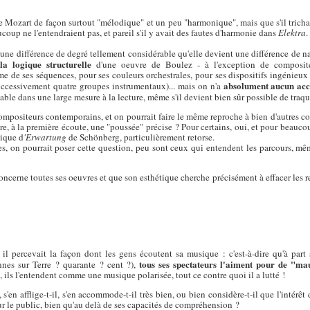
te Mozart de façon surtout "mélodique" et un peu "harmonique", mais que s'il tricha
oup ne l'entendraient pas, et pareil s'il y avait des fautes d'harmonie dans
Elektra
.
e différence de degré tellement considérable qu'elle devient une différence de nat
la logique structurelle
n
d'une oeuvre de Boulez - à l'exception de composit
 de ses séquences, pour ses couleurs orchestrales, pour ses dispositifs ingénieu
absolument aucun accè
successivement quatre groupes instrumentaux)... mais on n'a
alable dans une large mesure à la lecture, même s'il devient bien sûr possible de traque
ompositeurs contemporains, et on pourrait faire le même reproche à bien d'autres c
e, à la première écoute, une "poussée" précise ? Pour certains, oui, et pour beauco
tique d
'Erwartung
de Schönberg, particulièrement retorse.
, on pourrait poser cette question, peu sont ceux qui entendent les parcours, mêm
erne toutes ses oeuvres et que son esthétique cherche précisément à effacer les rep
 percevait la façon dont les gens écoutent sa musique : c'est-à-dire qu'à part
tous ses spectateurs l'aiment pour de "ma
nes sur Terre ? quarante ? cent ?),
is, ils l'entendent comme une musique polarisée, tout ce contre quoi il a lutté !
 s'en afflige-t-il, s'en accommode-t-il très bien, ou bien considère-t-il que l'intér
r le public, bien qu'au delà de ses capacités de compréhension ?