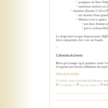
pompiers de New York
entretiens réalisés en
chantées (Exode 23,20 et 
un chantre d'une gran
Shmira (voir ci-après)
par deux femmes ju
par la violoncellis
Le dispositif évoque furieusement
Diff
deux enregistrés, des voix sur bande.
--
5. Structure de l'oeuvre
Bien qu'à tempo égal pendant toute l'
évoquant une facette différente du sujet
Suite de la notule.
Ce billet, écrit à par DavidLeMarrec dan
2 roulades
::
sans ricochet
::
173