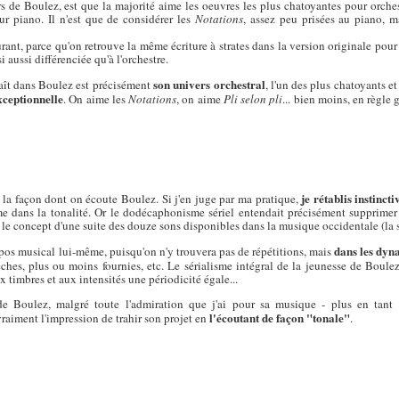
rs de Boulez, est que la majorité aime les oeuvres les plus chatoyantes pour orches
ur piano. Il n'est que de considérer les
Notations
, assez peu prisées au piano, 
eurant, parce qu'on retrouve la même écriture à strates dans la version originale po
i aussi différenciée qu'à l'orchestre.
son univers orchestral
aît dans Boulez est précisément
, l'un des plus chatoyants et
exceptionnelle
. On aime les
Notations
, on aime
Pli selon pli
... bien moins, en règle 
je rétablis instinct
r la façon dont on écoute Boulez. Si j'en juge par ma pratique,
e dans la tonalité. Or le dodécaphonisme sériel entendait précisément supprimer c
où le concept d'une suite des douze sons disponibles dans la musique occidentale (la
dans les dyn
opos musical lui-même, puisqu'on n'y trouvera pas de répétitions, mais
hes, plus ou moins fournies, etc. Le sérialisme intégral de la jeunesse de Boulez
x timbres et aux intensités une périodicité égale...
e Boulez, malgré toute l'admiration que j'ai pour sa musique - plus en tant 
l'écoutant de façon "tonale"
 vraiment l'impression de trahir son projet en
.