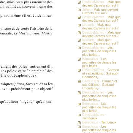
tre, mais bien plus rarement (les
DavidLeMarrec -
Mais que
devient Carnets sur sol ?
mais admirées, souvent même des
Julien -
Mais que devient
Carnets sur sol ?
ur piano, même s'il est évidemment
DavidLeMarrec -
Mais que
devient Carnets sur sol ?
la souris -
Mais que
 virtuoses de toute l'histoire de la
devient Carnets sur sol ?
générale,
Le Marteau sans Maître
DavidLeMarrec -
Mais que
devient Carnets sur sol ?
la souris -
Mais que
devient Carnets sur sol ?
DavidLeMarrec -
Les
pochettes de disque les
plus belles...
Benedictus -
Les
pochettes de disque les
ivement des pôles
- autrement dit,
plus belles...
es pôles, cette "hiérarchie" des
DavidLeMarrec -
Carmen
et ses éditions : Guiraud-
 série dodécaphonique).
Choudens,...
CACOTON -
Carmen et
amiques
dans les
(
piano
,
forte
) et
ses éditions : Guiraud-
 avait précisément pour objectif
Choudens,...
DavidLeMarrec -
Les
pochettes de disque les
plus belles...
qu'auditeur "ingénu" qu'en tant
Benedictus -
Les
pochettes de disque les
plus belles...
DavidLeMarrec -
Tombeaux
Benedictus -
Tombeaux
Benedictus -
Les
pochettes de disque les