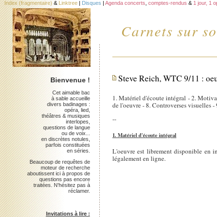
Index (fragmentaire)
&
Linktree
|
Disques
|
Agenda concerts
,
comptes-rendus
&
1 jour, 1 
Carnets sur so
Steve Reich, WTC 9/11 : oeu
Bienvenue !
Cet aimable bac
1. Matériel d'écoute intégral - 2. Motiva
à sable accueille
de l'oeuvre - 8. Controverses visuelles -
divers badinages :
opéra, lied,
théâtres & musiques
--
interlopes,
questions de langue
ou de voix...
1. Matériel d'écoute intégral
en discrètes notules,
parfois constituées
L'oeuvre est librement disponible en in
en séries.
légalement en ligne.
Beaucoup de requêtes de
moteur de recherche
aboutissent ici à propos de
questions pas encore
traitées. N'hésitez pas à
réclamer.
Invitations à lire :