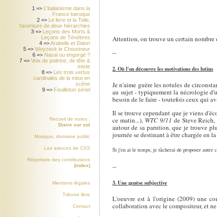
1 =>
L'italianisme dans la
France baroque
2 =>
Le livre et la Toile,
l'aventure de deux hiérarchies
3 =>
Leçons des Morts &
Attention, on trouve un certain nombre d
Leçons de Ténèbres
4 =>
Arabelle et Didon
5 =>
Woyzeck le Chourineur
--
6 =>
Nasal ou engorgé ?
7 =>
Voix de poitrine, de tête &
mixte
2. Où l'on découvre les motivations des lutins
8 =>
Les trois vertus
cardinales de la mise en
Je n'aime guère les notules de circonsta
scène
9 =>
Feuilleton sériel
au sujet - typiquement la nécrologie d'u
besoin de le faire - toutefois ceux qui a
Il se trouve cependant que je viens d'éc
ce matin...),
WTC 9/11
de Steve Reich, 
Recueil de notes :
Diaire sur sol
autour de sa parution, que je trouve plu
journée se destinant à être chargée en l
Musique, domaine public
Les astuces de
CSS
Si j'en ai le temps, je tâcherai de proposer autre
Répertoire des contributions
--
(index)
3. Une genèse subjective
Mentions légales
Tribune libre
L'oeuvre est à l'origine (2009) une c
collaboration avec le compositeur, et ne
Contact