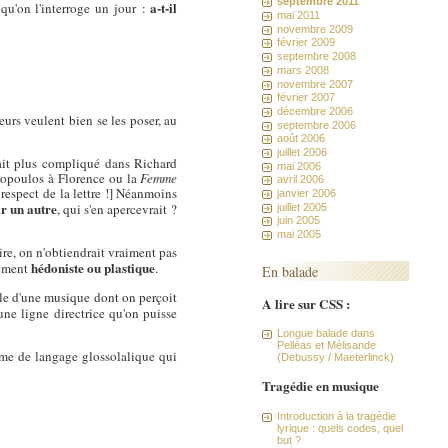
septembre 2011
a-t-il
 qu'on l'interroge un jour :
mai 2011
novembre 2009
février 2009
septembre 2008
mars 2008
novembre 2007
février 2007
décembre 2006
urs veulent bien se les poser, au
septembre 2006
août 2006
juillet 2006
ait plus compliqué dans Richard
mai 2006
opoulos à Florence ou la
Femme
avril 2006
espect de la lettre !] Néanmoins
janvier 2006
ar un autre
, qui s'en apercevrait ?
juillet 2005
juin 2005
mai 2005
ire, on n'obtiendrait vraiment pas
hédoniste ou plastique
gement
.
En balade
le d'une musique dont on perçoit
A lire sur CSS :
 une ligne directrice qu'on puisse
Longue balade dans
Pelléas et Mélisande
orme de langage glossolalique qui
(Debussy / Maeterlinck)
Tragédie en musique
Introduction à la tragédie
lyrique : quels codes, quel
but ?