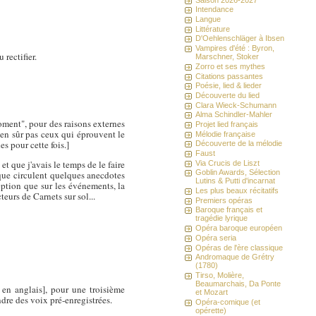
Intendance
Langue
Littérature
D'Oehlenschläger à Ibsen
Vampires d'été : Byron,
rectifier.
Marschner, Stoker
Zorro et ses mythes
Citations passantes
Poésie, lied & lieder
Découverte du lied
Clara Wieck-Schumann
Alma Schindler-Mahler
oment", pour des raisons externes
Projet lied français
bien sûr pas ceux qui éprouvent le
Mélodie française
s pour cette fois.]
Découverte de la mélodie
Faust
t que j'avais le temps de le faire
Via Crucis de Liszt
Goblin Awards, Sélection
que circulent quelques anecdotes
Lutins & Putti d'incarnat
eption que sur les événements, la
Les plus beaux récitatifs
eurs de Carnets sur sol...
Premiers opéras
Baroque français et
tragédie lyrique
Opéra baroque européen
Opéra seria
Opéras de l'ère classique
Andromaque de Grétry
(1780)
Tirso, Molière,
Beaumarchais, Da Ponte
en anglais], pour une troisième
et Mozart
ndre des voix pré-enregistrées.
Opéra-comique (et
opérette)