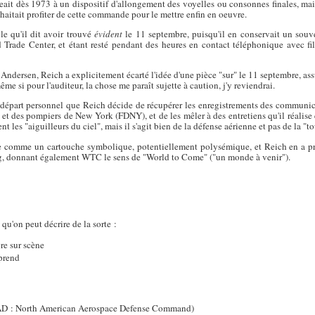
ngeait dès 1973 à un dispositif d'allongement des voyelles ou consonnes finales, ma
uhaitait profiter de cette commande pour le mettre enfin en oeuvre.
le qu'il dit avoir trouvé
évident
le 11 septembre, puisqu'il en conservait un souve
rade Center, et étant resté pendant des heures en contact téléphonique avec fils, b
 Andersen, Reich a explicitement écarté l'idée d'une pièce "sur" le 11 septembre, assu
me si pour l'auditeur, la chose me paraît sujette à caution, j'y reviendrai.
de départ personnel que Reich décide de récupérer les enregistrements des commun
t des pompiers de New York (FDNY), et de les mêler à des entretiens qu'il réalise e
les "aiguilleurs du ciel", mais il s'agit bien de la défense aérienne et pas de la "tou
nte comme un cartouche symbolique, potentiellement polysémique, et Reich en a prof
, donnant également WTC le sens de "World to Come" ("un monde à venir").
e qu'on peut décrire de la sorte :
re sur scène
prend
AD : North American Aerospace Defense Command)