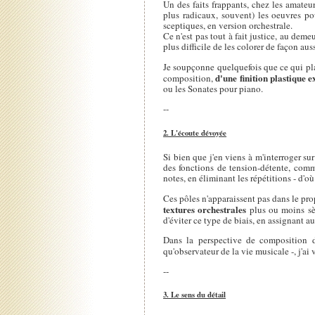
Un des faits frappants, chez les amateu
plus radicaux, souvent) les oeuvres po
sceptiques, en version orchestrale.
Ce n'est pas tout à fait justice, au dem
plus difficile de les colorer de façon auss
Je soupçonne quelquefois que ce qui pl
d'une finition plastique 
composition,
ou les Sonates pour piano.
--
2. L'écoute dévoyée
Si bien que j'en viens à m'interroger su
des fonctions de tension-détente, comm
notes, en éliminant les répétitions - d'
Ces pôles n'apparaissent pas dans le pr
textures orchestrales
plus ou moins sèc
d'éviter ce type de biais, en assignant au
Dans la perspective de composition d
qu'observateur de la vie musicale -, j'ai
--
3. Le sens du détail