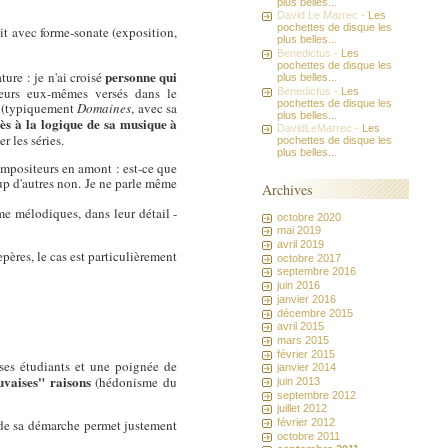
plus belles...
David Le Marrec -
Les
pochettes de disque les
it avec forme-sonate (exposition,
plus belles...
Benedictus -
Les
pochettes de disque les
personne qui
ure : je n'ai croisé
plus belles...
eurs eux-mêmes versés dans le
Benedictus -
Les
pochettes de disque les
x (typiquement
Domaines
, avec sa
plus belles...
s à la logique de sa musique à
DavidLeMarrec -
Les
r les séries.
pochettes de disque les
plus belles...
ompositeurs en amont : est-ce que
up d'autres non. Je ne parle même
Archives
e mélodiques, dans leur détail -
octobre 2020
mai 2019
avril 2019
ères, le cas est particulièrement
octobre 2017
septembre 2016
juin 2016
janvier 2016
décembre 2015
avril 2015
mars 2015
février 2015
 ses étudiants et une poignée de
janvier 2014
uvaises" raisons
(hédonisme du
juin 2013
septembre 2012
juillet 2012
février 2012
êt de sa démarche permet justement
octobre 2011