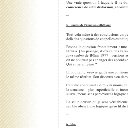
Une vraie question à laquelle il ne doi
conscience de cette distorsion, et comme
--
5. Limites de l'émotion esthétique
Tout cela mène à des conclusions un peu 
delà des questions de chapelles esthétiq
Posons la question frontalement : une
Strauss. [Au passage, il existe des ve
sans ombre
de Böhm 1977 - versions au 
on ne pourrait pas changer des accords 
Qui en serait gêné ?
Et pourtant, l'oeuvre garde une cohérence
le même résultat. Son discours n'en deme
Cela me conduirait à dire - au moins en
la structure : plus superficielle et in
suivre, même sans percevoir la logique d
La seule oeuvre où je sens véritablemen
semble obéir à une logique qu'au fil du t
--
6. Bilan