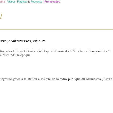
opéra
|
Vidéos
,
Playlists
&
Podcasts
|
Promenades
l
vre, controverses, enjeux
tions des lutins - 3. Genèse - 4. Dispositif musical - 5. Structure et temporalité - 6
 9. Miroir d'une époque.
tégralité grâce à la station classique de la radio publique du Minnesota, jusqu'à l