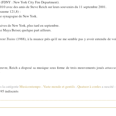
 (FDNY : New York City Fire Department).
 2010 avec des amis de Steve Reich sur leurs souvenirs du 11 septembre 2001.
Psaume 121,8) :
de synagogue de New York.
ives de New York, plus tard en septembre.
te Maya Beiser, quelque part ailleurs.
érent Trains
(1988), à la nuance près qu'il ne me semble pas y avoir entendu de voi
oeuvre, Reich a disposé sa musique sous forme de trois mouvements joués
attacca
.
s la catégorie
Musicontempo
-
Vaste monde et gentils
-
Quatuor à cordes
a suscité :
95 indiscrets