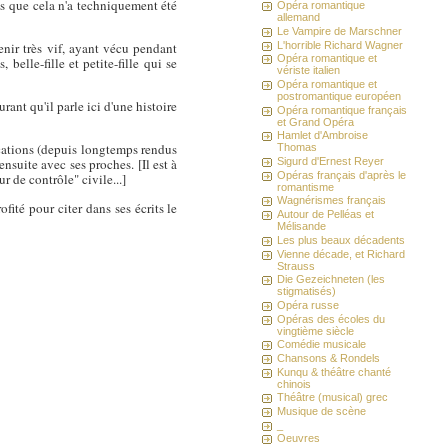
is que cela n'a techniquement été
Opéra romantique
allemand
Le Vampire de Marschner
L'horrible Richard Wagner
nir très vif, ayant vécu pendant
Opéra romantique et
elle-fille et petite-fille qui se
vériste italien
Opéra romantique et
postromantique européen
rant qu'il parle ici d'une histoire
Opéra romantique français
et Grand Opéra
Hamlet d'Ambroise
ications (depuis longtemps rendus
Thomas
Sigurd d'Ernest Reyer
nsuite avec ses proches. [Il est à
Opéras français d'après le
r de contrôle" civile...]
romantisme
Wagnérismes français
ité pour citer dans ses écrits le
Autour de Pelléas et
Mélisande
Les plus beaux décadents
Vienne décade, et Richard
Strauss
Die Gezeichneten (les
stigmatisés)
Opéra russe
Opéras des écoles du
vingtième siècle
Comédie musicale
Chansons & Rondels
Kunqu & théâtre chanté
chinois
Théâtre (musical) grec
Musique de scène
_
Oeuvres