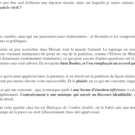
t pas être aisé d'obtenir une réponse sincère, mais sur laquelle je serais curieux
nt le vit-il ?
cruelles, mais qui me paraissent assez intéressantes - et fécondes si les composite
ues et politiques.
 note un peu accrochée dans Mozart, tout le monde l'entend. Le repérage en ser
rsions vraiment malmenées du point de vue de la partition, comme l
'Elektra
de Mitr
demeurant extrêmement stimulantes, ce qui pose encore d'autres questions sur le r
dans Boulez, si l'on remplaçait un accord p
entiers sans tout saboter. En revanche
 qu'on peut apprécier (moi le premier), si on réécrivait la partition de façon aléato
plaisir
ure pas moins obscur, voire inaccessible. Et le
, en ce qui me concerne, lar
une forme d'émotion
 ce qui me concerne - que sa musique parle à
inférieure
à cel
Contrairement à une musique qui aurait un discours identifiable
complètement.
,
u détail.
t cette qualité chez lui est
Dialogue de l'ombre double
, où le babil crée une f
emps de la pièce on croit (illusoirement, bien sûr) apprivoiser.