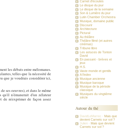
Carnet d'écoutes
Le disque du jour
Le disque de la semaine
Son & Lumière du jour
Lutin Chamber Orchestra
Musique, domaine public
Discourir
Architecture
Pictural
Au théâtre
Théâtre filmé (et autres
cinémas)
Tribune libre
Les astuces de Tonton
David
En passant - brèves et
jeux
H.S.
rement les débats entre mélomanes.
Vaste monde et gentils
lantes, telles que la nécessité de
A l'index
jeu que je voudrais considérer ici,
Musique ancienne
Musique baroque
Musique de la période
s de ses oeuvres), et dans le même
classique
qu'il n'émanerait d'un zélateur
Musiques du vingtième
siècle
et de m'exprimer de façon assez
Autour du thé
DavidLeMarrec -
Mais que
devient Carnets sur sol ?
Julien -
Mais que devient
Carnets sur sol ?