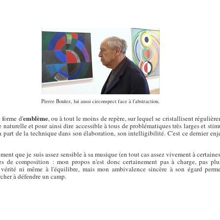
Pierre Boulez, lui aussi circonspect face à l'abstraction.
emblème
 forme d'
, ou à tout le moins de repère, sur lequel se cristallisent réguliè
 naturelle et pour ainsi dire accessible à tous de problématiques très larges et stimu
la part de la technique dans son élaboration, son intelligibilité. C'est ce dernier en
ement que je suis assez sensible à sa musique (en tout cas assez vivement à certaine
es de composition : mon propos n'est donc certainement pas à charge, pas plus 
a vérité ni même à l'équilibre, mais mon ambivalence sincère à son égard perm
rcher à défendre un camp.