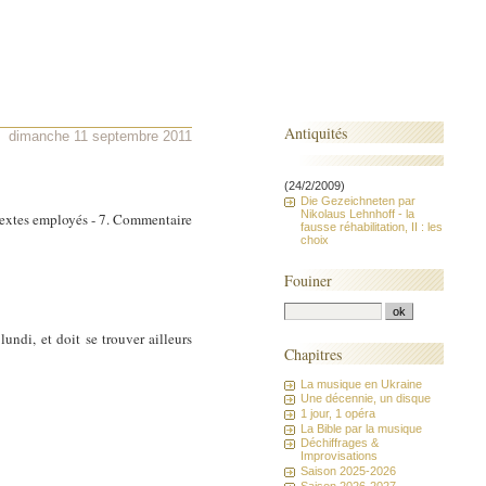
Antiquités
dimanche 11 septembre 2011
(24/2/2009)
Die Gezeichneten par
Nikolaus Lehnhoff - la
. Textes employés - 7. Commentaire
fausse réhabilitation, II : les
choix
Fouiner
undi, et doit se trouver ailleurs
Chapitres
La musique en Ukraine
Une décennie, un disque
1 jour, 1 opéra
La Bible par la musique
Déchiffrages &
Improvisations
Saison 2025-2026
Saison 2026-2027