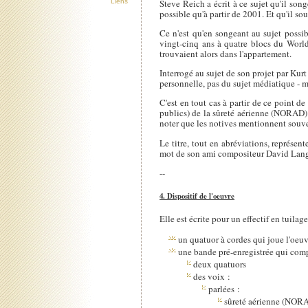
Steve Reich a écrit à ce sujet qu'il so
Liens
possible qu'à partir de 2001. Et qu'il so
Ce n'est qu'en songeant au sujet possib
vingt-cinq ans à quatre blocs du World T
trouvaient alors dans l'appartement.
Interrogé au sujet de son projet par Kurt
personnelle, pas du sujet médiatique - mê
C'est en tout cas à partir de ce point 
publics) de la sûreté aérienne (NORAD) e
noter que les notives mentionnent souvent 
Le titre, tout en abréviations, représe
mot de son ami compositeur David Lang
--
4. Dispositif de l'oeuvre
Elle est écrite pour un effectif en tuilag
un quatuor à cordes qui joue l'oeuv
une bande pré-enregistrée qui com
deux quatuors
des voix :
parlées :
sûreté aérienne (NOR