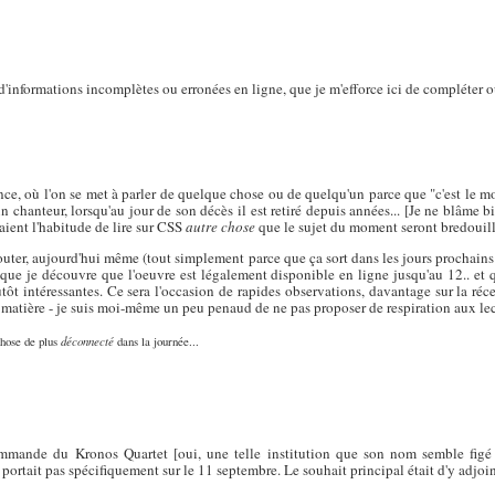
'informations incomplètes ou erronées en ligne, que je m'efforce ici de compléter ou 
nce, où l'on se met à parler de quelque chose ou de quelqu'un parce que "c'est le m
n chanteur, lorsqu'au jour de son décès il est retiré depuis années... [Je ne blâme 
vaient l'habitude de lire sur CSS
autre chose
que le sujet du moment seront bredouille
outer, aujourd'hui même (tout simplement parce que ça sort dans les jours prochains e
que je découvre que l'oeuvre est légalement disponible en ligne jusqu'au 12.. et 
tôt intéressantes. Ce sera l'occasion de rapides observations, davantage sur la réc
a matière - je suis moi-même un peu penaud de ne pas proposer de respiration aux lect
 chose de plus
déconnecté
dans la journée...
ommande du Kronos Quartet [oui, une telle institution que son nom semble figé 
 portait pas spécifiquement sur le 11 septembre. Le souhait principal était d'y adjoi