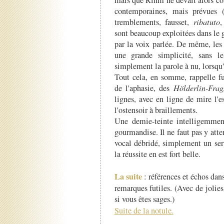
contemporaines, mais prévues (
tremblements, fausset,
ribatuto
sont beaucoup exploitées dans le g
par la voix parlée. De même, les
une grande simplicité, sans le
simplement la parole à nu, lorsqu'
Tout cela, en somme, rappelle fu
de l'aphasie, des
Hölderlin-Fra
lignes, avec en ligne de mire l'
l'ostensoir à braillements.
Une demie-teinte intelligemmen
gourmandise. Il ne faut pas y att
vocal débridé, simplement un ser
la réussite en est fort belle.
La suite
: références et échos dan
remarques futiles. (Avec de jolie
si vous êtes sages.)
Suite de la notule.