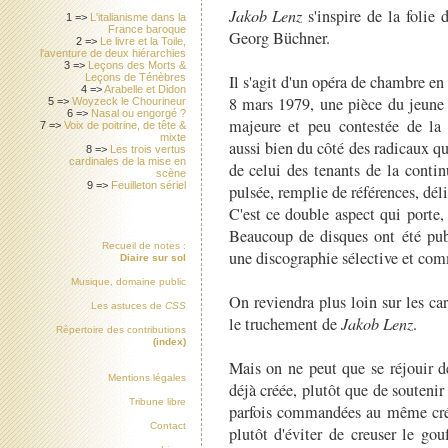
Jakob Lenz
s'inspire de la folie
1 =>
L'italianisme dans la
France baroque
Georg Büchner.
2 =>
Le livre et la Toile,
l'aventure de deux hiérarchies
3 =>
Leçons des Morts &
Il s'agit d'un opéra de chambre e
Leçons de Ténèbres
4 =>
Arabelle et Didon
8 mars 1979, une pièce du jeune
5 =>
Woyzeck le Chourineur
6 =>
Nasal ou engorgé ?
majeure et peu contestée de la 
7 =>
Voix de poitrine, de tête &
mixte
aussi bien du côté des radicaux qu
8 =>
Les trois vertus
cardinales de la mise en
de celui des tenants de la conti
scène
9 =>
Feuilleton sériel
pulsée, remplie de références, déli
C'est ce double aspect qui porte,
Beaucoup de disques ont été publ
Recueil de notes :
une discographie sélective et co
Diaire sur sol
Musique, domaine public
On reviendra plus loin sur les car
Les astuces de
CSS
le truchement de
Jakob Lenz
.
Répertoire des contributions
(index)
Mais on ne peut que se réjouir de
Mentions légales
déjà créée, plutôt que de soutenir
Tribune libre
parfois commandées au même créat
Contact
plutôt d'éviter de creuser le gou