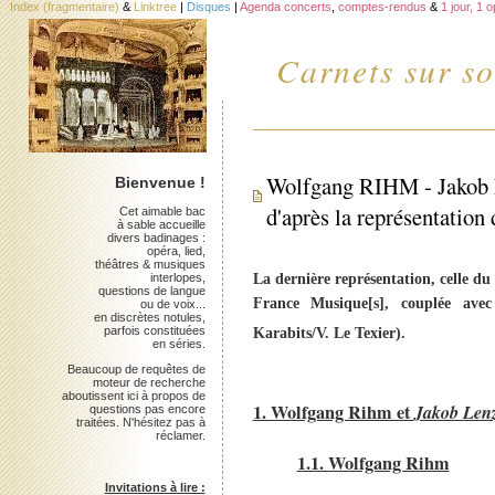
Index (fragmentaire)
&
Linktree
|
Disques
|
Agenda concerts
,
comptes-rendus
&
1 jour, 1 
Carnets sur so
Wolfgang RIHM - Jakob Le
Bienvenue !
d'après la représentatio
Cet aimable bac
à sable accueille
divers badinages :
opéra, lied,
théâtres & musiques
interlopes,
La dernière représentation, celle d
questions de langue
France Musique[s], couplée av
ou de voix...
en discrètes notules,
parfois constituées
Karabits/V. Le Texier).
en séries.
Beaucoup de requêtes de
moteur de recherche
aboutissent ici à propos de
1. Wolfgang Rihm et
Jakob Len
questions pas encore
traitées. N'hésitez pas à
réclamer.
1.1. Wolfgang Rihm
Invitations à lire :