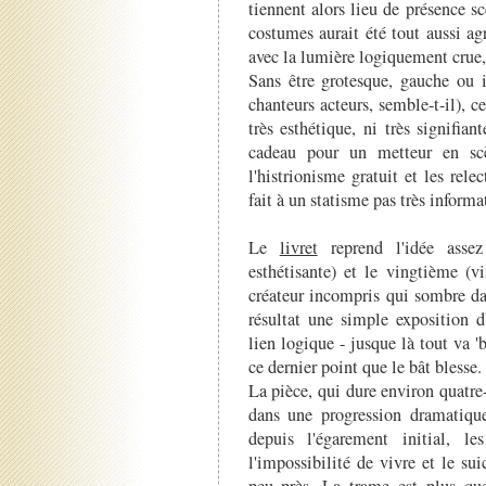
tiennent alors lieu de présence s
costumes aurait été tout aussi ag
avec la lumière logiquement crue, 
Sans être grotesque, gauche ou i
chanteurs acteurs, semble-t-il), ce
très esthétique, ni très signifian
cadeau pour un metteur en scè
l'histrionisme gratuit et les rele
fait à un statisme pas très informat
Le
livret
reprend l'idée assez
esthétisante) et le vingtième (v
créateur incompris qui sombre dan
résultat une simple exposition d
lien logique - jusque là tout va 'b
ce dernier point que le bât blesse.
La pièce, qui dure environ quatre
dans une progression dramatique
depuis l'égarement initial, les
l'impossibilité de vivre et le su
peu près. La trame est plus qu