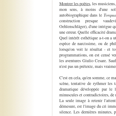
Montrer les poètes
, les musiciens,
mon sens, à moins d'une soli
autobiographique dans le
Torqua
construction presque vaud
Oehlenschläger), d'une intrigue qui
une erreur. Quelle efficacité dram
Quel intérêt esthétique a-t-on a u
espèce de narcissime, ou de phil
lorsqu'on voit le résultat - et t
programmations, on est censé ve
les aventures Giulio Cesare. Sau
n'est pas un prétexte, mais vraime
C'est en cela, qu'en somme, ce man
scène, tentative de rythmer les t
dramatique développée par le l
minuscules et contradictoires, de
La seule image à retenir l'atten
démesure, est l'image du cri immen
silence. Les dernières minutes, 