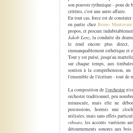
son pouvoir rythmique - pour de b
critères, c'est une autre affaire.
En tout cas, force est de constater 
en partie chez
Bruno
Mantovani
propos, et procure indubitablement 
Jakob Lenz
, la conduite du dram
le rend encore plus direct, p
immanquablement esthétique et e
Tout y est pulsé, jusqu'au marte
sur chaque temps, aux timbale
soutien à la compréhension, un re
l'ensemble de l'écriture - tout de
La composition de
l'orchestre
n'es
orchestre traditionnel, peu nombr
minuscule, mais elle ne débor
percussions, hormis une cloch
utilisées, mais sans effets particu
vibrato
, les accents varésiens a
détournements sonores aux bois