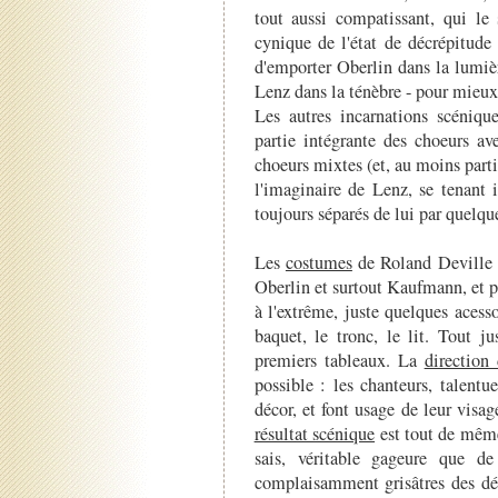
tout aussi compatissant, qui le 
cynique de l'état de décrépitude 
d'emporter Oberlin dans la lumiè
Lenz dans la ténèbre - pour mieux
Les autres incarnations scéniqu
partie intégrante des choeurs av
choeurs mixtes (et, au moins parti
l'imaginaire de Lenz, se tenant ic
toujours séparés de lui par quelque 
Les
costumes
de Roland Deville 
Oberlin et surtout Kaufmann, et p
à l'extrême, juste quelques acess
baquet, le tronc, le lit. Tout j
premiers tableaux. La
direction 
possible : les chanteurs, talentu
décor, et font usage de leur visag
résultat scénique
est tout de même 
sais, véritable gageure que de
complaisamment grisâtres des déc