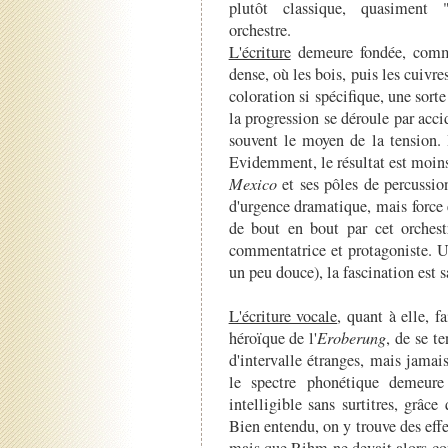
plutôt classique, quasiment "
orchestre.
L'écriture
demeure fondée, comme 
dense, où les bois, puis les cuivr
coloration si spécifique, une sort
la progression se déroule par accid
souvent le moyen de la tension. B
Evidemment, le résultat est moins
Mexico
et ses pôles de percussio
d'urgence dramatique, mais force e
de bout en bout par cet orchest
commentatrice et protagoniste. Un
un peu douce), la fascination est 
L'écriture vocale
, quant à elle, f
héroïque de l'
Eroberung
, de se t
d'intervalle étranges, mais jamai
le spectre phonétique demeure
intelligible sans surtitres, grâce
Bien entendu, on y trouve des eff
mais que Rihm ne devait alors co