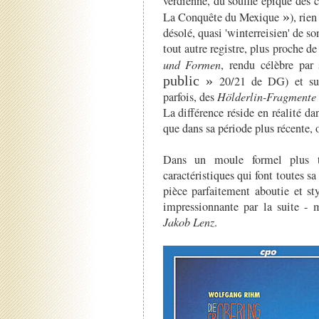
verdienne, du souffle épique des
»
La Conquête du Mexique
), rie
désolé, quasi 'winterreisien' de so
tout autre registre, plus proche
und Formen
, rendu célèbre par
public
»
20/21 de DG) et surt
parfois, des
Hölderlin-Fragmente
La différence réside en réalité d
que dans sa période plus récente, 
Dans un moule formel plus t
caractéristiques qui font toutes s
pièce parfaitement aboutie et st
impressionnante par la suite - 
Jakob Lenz
.