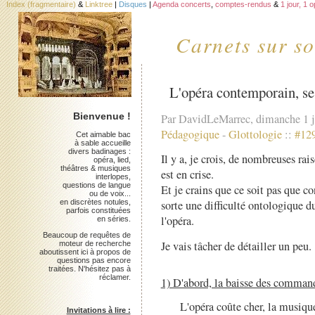
Index (fragmentaire)
&
Linktree
|
Disques
|
Agenda concerts
,
comptes-rendus
&
1 jour, 1 
Carnets sur so
L'opéra contemporain, ses
Bienvenue !
Par DavidLeMarrec, dimanche 1 j
Pédagogique
-
Glottologie
::
#12
Cet aimable bac
à sable accueille
divers badinages :
Il y a, je crois, de nombreuses ra
opéra, lied,
théâtres & musiques
est en crise.
interlopes,
questions de langue
Et je crains que ce soit pas que co
ou de voix...
en discrètes notules,
sorte une difficulté ontologique 
parfois constituées
l'opéra.
en séries.
Beaucoup de requêtes de
Je vais tâcher de détailler un peu.
moteur de recherche
aboutissent ici à propos de
questions pas encore
traitées. N'hésitez pas à
réclamer.
1) D'abord, la baisse des comman
L'opéra coûte cher, la musiq
Invitations à lire :