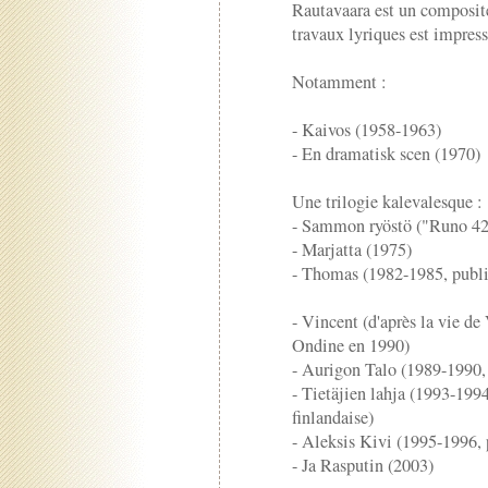
Rautavaara est un compositeu
travaux lyriques est impres
Notamment :
- Kaivos (1958-1963)
- En dramatisk scen (1970)
Une trilogie kalevalesque :
- Sammon ryöstö ("Runo 42"
- Marjatta (1975)
- Thomas (1982-1985, publi
- Vincent (d'après la vie d
Ondine en 1990)
- Aurigon Talo (1989-1990,
- Tietäjien lahja (1993-199
finlandaise)
- Aleksis Kivi (1995-1996,
- Ja Rasputin (2003)