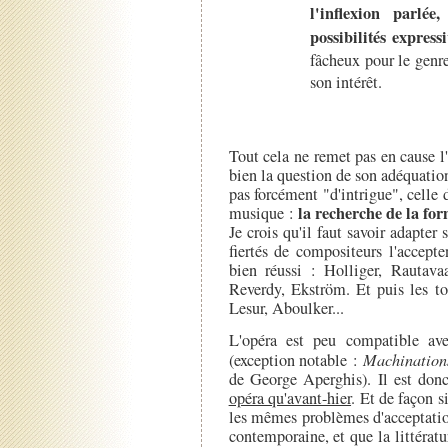
l'inflexion parlé
possibilités expressi
fâcheux pour le genr
son intérêt.
Tout cela ne remet pas en cause 
bien la question de son adéquation
pas forcément "d'intrigue", celle 
la recherche de la for
musique :
Je crois qu'il faut savoir adapter
fiertés de compositeurs l'accepte
bien réussi : Holliger, Rautav
Reverdy, Ekström. Et puis les t
Lesur, Aboulker...
L'opéra est peu compatible ave
(exception notable :
Machinations
de George Aperghis). Il est do
opéra qu'avant-hier
. Et de façon 
les mêmes problèmes d'acceptatio
contemporaine, et que la littératu