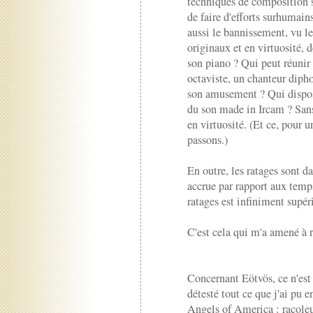
techniques de composition s
de faire d'efforts surhumain
aussi le bannissement, vu l
originaux et en virtuosité, 
son piano ? Qui peut réunir
octaviste, un chanteur diph
son amusement ? Qui dispos
du son made in Ircam ? Sans
en virtuosité. (Et ce, pour 
passons.)
En outre, les ratages sont 
accrue par rapport aux temp
ratages est infiniment supéri
C'est cela qui m'a amené à r
Concernant Eötvös, ce n'est p
détesté tout ce que j'ai pu 
Angels of America : racoleur