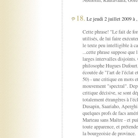
18.
Le jeudi 2 juillet 2009 à 
Cette phrase! "Le fait de for
utilisés, de lui faire exécut
le texte peu intelligible à c
...cette phrase suppose que 
larges intervalles disjoints
philosophe Hugues Dufourt, 
écoutée de "l'art de l'éclat e
50) - une critique en mots et
mouvement "spectral". Depui
critique décisive, se sont dé
totalement étrangères à l'é
Dusapin, Saariaho, Aperghis 
quelques profs de facs amér
Marteau sans Maître - et pui
toute apparence, et prétende
la bourgeoisie de province.