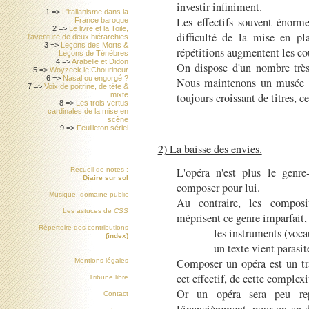
investir infiniment.
1 =>
L'italianisme dans la
Les effectifs souvent énorme
France baroque
2 =>
Le livre et la Toile,
difficulté de la mise en p
l'aventure de deux hiérarchies
3 =>
Leçons des Morts &
répétitions augmentent les co
Leçons de Ténèbres
4 =>
Arabelle et Didon
On dispose d'un nombre très 
5 =>
Woyzeck le Chourineur
6 =>
Nasal ou engorgé ?
Nous maintenons un musée d
7 =>
Voix de poitrine, de tête &
toujours croissant de titres, c
mixte
8 =>
Les trois vertus
cardinales de la mise en
scène
9 =>
Feuilleton sériel
2) La baisse des envies.
L'opéra n'est plus le genre
Recueil de notes :
Diaire sur sol
composer pour lui.
Musique, domaine public
Au contraire, les composi
Les astuces de
CSS
méprisent ce genre imparfait,
Répertoire des contributions
les instruments (voca
(index)
un texte vient parasit
Composer un opéra est un tr
Mentions légales
cet effectif, de cette complexi
Tribune libre
Or un opéra sera peu rep
Contact