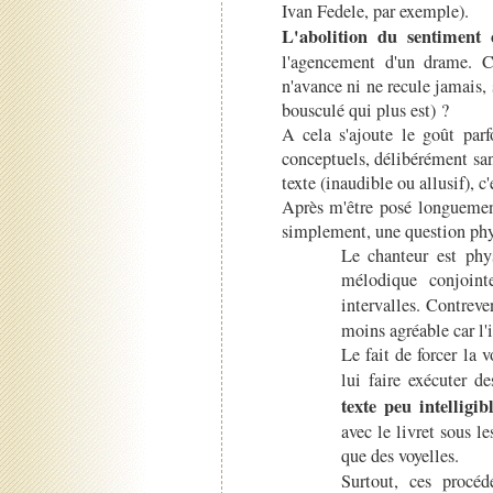
Ivan Fedele, par exemple).
L'abolition du sentiment c
l'agencement d'un drame. C
n'avance ni ne recule jamais,
bousculé qui plus est) ?
A cela s'ajoute le goût par
conceptuels, délibérément sa
texte (inaudible ou allusif), c'
Après m'être posé longuement 
simplement, une question phy
Le chanteur est phy
mélodique conjoin
intervalles. Contreve
moins agréable car l'
Le fait de forcer la v
lui faire exécuter d
texte peu intelligib
avec le livret sous le
que des voyelles.
Surtout, ces procé