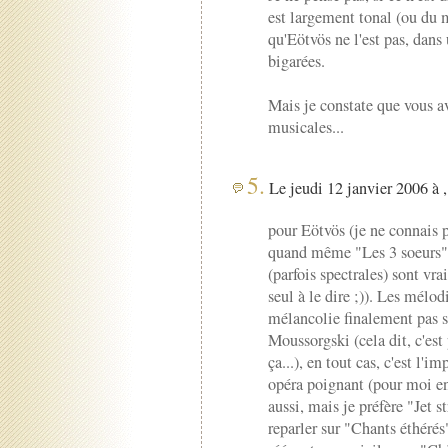
est largement tonal (ou du 
qu'Eötvös ne l'est pas, dans 
bigarées.
Mais je constate que vous av
musicales...
5.
Le jeudi 12 janvier 2006 à 
pour Eötvös (je ne connais 
quand même "Les 3 soeurs", 
(parfois spectrales) sont vrai
seul à le dire ;)). Les mélod
mélancolie finalement pas s
Moussorgski (cela dit, c'est
ça...), en tout cas, c'est l'i
opéra poignant (pour moi en 
aussi, mais je préfère "Jet s
reparler sur "Chants éthérés"