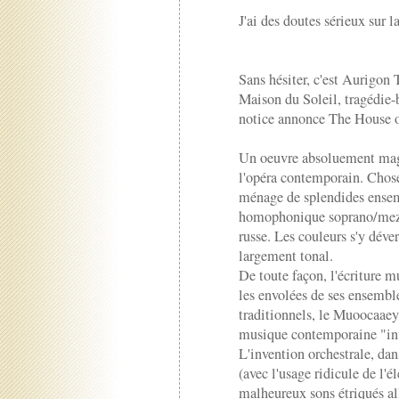
J'ai des doutes sérieux sur l
Sans hésiter, c'est Aurigon 
Maison du Soleil, tragédie-
notice annonce The House of
Un oeuvre absoluement magn
l'opéra contemporain. Chose 
ménage de splendides ensem
homophonique soprano/mezzo
russe. Les couleurs s'y déve
largement tonal.
De toute façon, l'écriture mu
les envolées de ses ensemble
traditionnels, le Muoocaae
musique contemporaine "inv
L'invention orchestrale, dan
(avec l'usage ridicule de l'
malheureux sons étriqués all