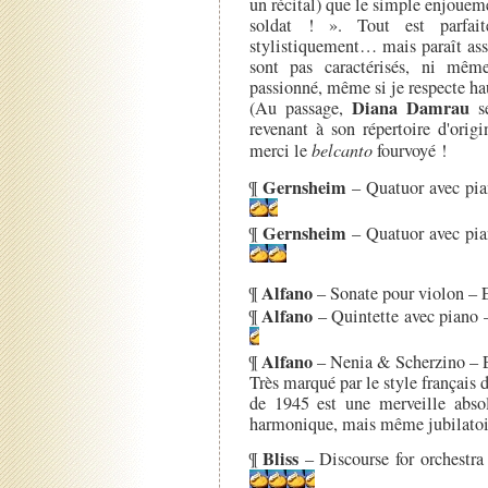
un récital) que le simple enjoueme
soldat ! ». Tout est parfai
stylistiquement… mais paraît asse
sont pas caractérisés, ni même
passionné, même si je respecte ha
Diana Damrau
(Au passage,
s
revenant à son répertoire d'o
merci le
belcanto
fourvoyé !
Gernsheim
¶
– Quatuor avec pi
Gernsheim
¶
– Quatuor avec pi
Alfano
¶
– Sonate pour violon – 
Alfano
¶
– Quintette avec piano
Alfano
¶
– Nenia & Scherzino – 
Très marqué par le style français 
de 1945 est une merveille abso
harmonique, mais même jubilatoir
Bliss
¶
– Discourse for orchestr