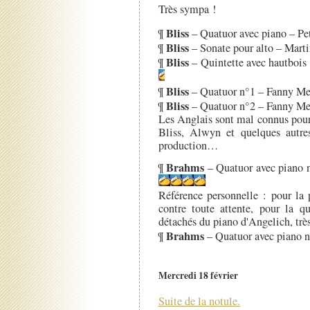
Très sympa !
Bliss
¶
– Quatuor avec piano – P
Bliss
¶
– Sonate pour alto – Mart
Bliss
¶
– Quintette avec hautboi
Bliss
¶
– Quatuor n°1 – Fanny M
Bliss
¶
– Quatuor n°2 – Fanny M
Les Anglais sont mal connus pour
Bliss, Alwyn et quelques autres
production…
Brahms
¶
– Quatuor avec piano 
Référence personnelle : pour la 
contre toute attente, pour la qu
détachés du piano d'Angelich, très
Brahms
¶
– Quatuor avec piano 
Mercredi 18 février
Suite de la notule.