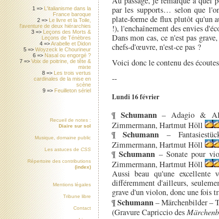
Au passage, je remarque à quel p
par les supports… selon que l'on
1 =>
L'italianisme dans la
France baroque
plate-forme de flux plutôt qu'un au
2 =>
Le livre et la Toile,
!), l'enchaînement des envies d'éc
l'aventure de deux hiérarchies
3 =>
Leçons des Morts &
Dans mon cas, ce n'est pas grave,
Leçons de Ténèbres
4 =>
Arabelle et Didon
chefs-d'œuvre, n'est-ce pas ?
5 =>
Woyzeck le Chourineur
6 =>
Nasal ou engorgé ?
Voici donc le contenu des écoutes
7 =>
Voix de poitrine, de tête &
mixte
8 =>
Les trois vertus
--
cardinales de la mise en
scène
9 =>
Feuilleton sériel
Lundi 16 février
Schumann
¶
– Adagio & Alle
Recueil de notes :
Zimmermann, Hartmut Höll
Diaire sur sol
Schumann
¶
– Fantasiestüc
Musique, domaine public
Zimmermann, Hartmut Höll
Les astuces de
CSS
Schumann
¶
– Sonate pour vio
Répertoire des contributions
Zimmermann, Hartmut Höll
(index)
Aussi beau qu'une excellente 
différemment d'ailleurs, seulemen
Mentions légales
grave d'un violon, donc une fois t
Tribune libre
Schumann
¶
– Märchenbilder – 
Contact
(Gravure Capriccio des
Märchenb