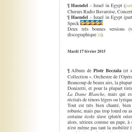
Haendel
¶
– Israel in Egypt (
par
Chœurs Radio Bavaroise, Concert
Haendel
¶
– Israel in Egypt (pa
Speck
Deux très bonnes versions (vo
discographique
là
).
Mardi 17 février 2015
Piotr Beczala
¶ Album de
(et s
Collection ». Orchestre de l'Opér
Beaucoup de beaux airs, la plupart
Donizetti, et pour la plupart tir
La Dame Blanche
, mais qui es
récitals de ténors légers ou lyrique
Tout est très bien chanté, bien
robuste, mais pas trop lourd ou a
certaine école slave (plutôt orie
alors, sérieux comme un pape, à c
n'est même pas tant la mobilité t