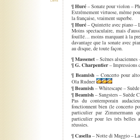
Liens
Huré
¶
– Sonate pour violon – P
Extrêmement virtuose, même pour
la française, vraiment superbe.
Huré
¶
– Quintette avec piano –
Moins spectaculaire, mais d'auss
fouillé… moins marquant à la pre
davantage que la sonate avec pian
au disque, de toute façon.
Massenet
¶
– Scènes alsaciennes 
G. Charpentier
¶
– Impressions d
Beamish
¶
– Concerto pour alt
Ola Rudner
Beamish
¶
– Whitescape – Suèd
Beamish
¶
– Sangsters – Suède 
Pas du contemporain audacie
fonctionnent bien (le concerto po
particulier par Zimmermann qu
particulier pour les très belles
réussies.
Casella
¶
– Notte di Maggio – La