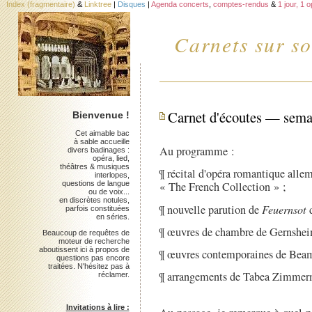
Index (fragmentaire)
&
Linktree
|
Disques
|
Agenda concerts
,
comptes-rendus
&
1 jour, 1 
Carnets sur so
Carnet d'écoutes — semai
Bienvenue !
Cet aimable bac
à sable accueille
Au programme :
divers badinages :
opéra, lied,
théâtres & musiques
¶ récital d'opéra romantique all
interlopes,
questions de langue
« The French Collection » ;
ou de voix...
en discrètes notules,
¶ nouvelle parution de
Feuernsot
d
parfois constituées
en séries.
¶ œuvres de chambre de Gernshei
Beaucoup de requêtes de
moteur de recherche
aboutissent ici à propos de
¶ œuvres contemporaines de Be
questions pas encore
traitées. N'hésitez pas à
¶ arrangements de Tabea Zimm
réclamer.
Invitations à lire :