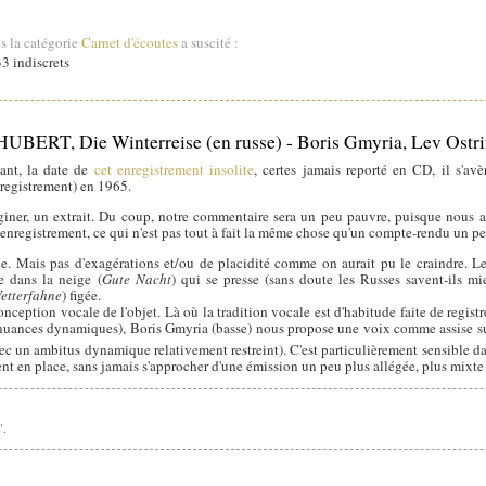
s la catégorie
Carnet d'écoutes
a suscité :
3 indiscrets
HUBERT, Die Winterreise (en russe) - Boris Gmyria, Lev Ostr
fiant, la date de
cet enregistrement insolite
, certes jamais reporté en CD, il s'av
registrement) en 1965.
giner, un extrait. Du coup, notre commentaire sera un peu pauvre, puisque nous 
l'enregistrement, ce qui n'est pas tout à fait la même chose qu'un compte-rendu un pe
. Mais pas d'exagérations et/ou de placidité comme on aurait pu le craindre. L
e dans la neige (
Gute Nacht
) qui se presse (sans doute les Russes savent-ils mi
etterfahne
) figée.
nception vocale de l'objet. Là où la tradition vocale est d'habitude faite de regist
s nuances dynamiques), Boris Gmyria (basse) nous propose une voix comme assise s
ec un ambitus dynamique relativement restreint). C'est particulièrement sensible d
ement en place, sans jamais s'approcher d'une émission un peu plus allégée, plus mixte
".