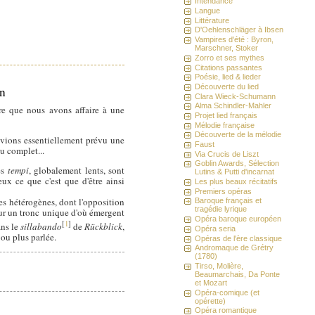
Intendance
Langue
Littérature
D'Oehlenschläger à Ibsen
Vampires d'été : Byron,
Marschner, Stoker
Zorro et ses mythes
Citations passantes
Poésie, lied & lieder
Découverte du lied
in
Clara Wieck-Schumann
Alma Schindler-Mahler
ère que nous avons affaire à une
Projet lied français
Mélodie française
Découverte de la mélodie
avions essentiellement prévu une
Faust
u complet...
Via Crucis de Liszt
Goblin Awards, Sélection
es
tempi
, globalement lents, sont
Lutins & Putti d'incarnat
eux ce que c'est que d'être ainsi
Les plus beaux récitatifs
Premiers opéras
res hétérogènes, dont l'opposition
Baroque français et
tragédie lyrique
ur un tronc unique d'où émergent
Opéra baroque européen
[
1
]
ans le
sillabando
de
Rückblick
,
Opéra seria
 ou plus parlée.
Opéras de l'ère classique
Andromaque de Grétry
(1780)
Tirso, Molière,
Beaumarchais, Da Ponte
et Mozart
Opéra-comique (et
opérette)
Opéra romantique