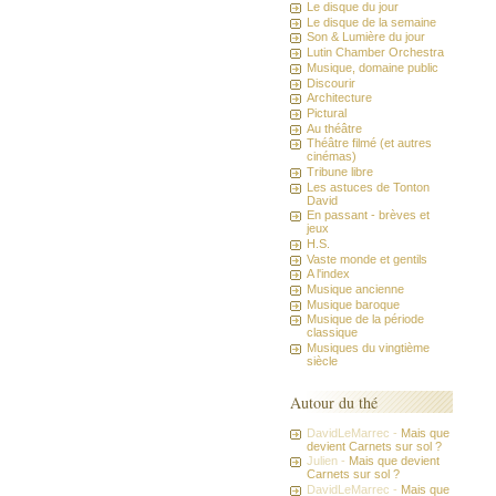
Le disque du jour
Le disque de la semaine
Son & Lumière du jour
Lutin Chamber Orchestra
Musique, domaine public
Discourir
Architecture
Pictural
Au théâtre
Théâtre filmé (et autres
cinémas)
Tribune libre
Les astuces de Tonton
David
En passant - brèves et
jeux
H.S.
Vaste monde et gentils
A l'index
Musique ancienne
Musique baroque
Musique de la période
classique
Musiques du vingtième
siècle
Autour du thé
DavidLeMarrec -
Mais que
devient Carnets sur sol ?
Julien -
Mais que devient
Carnets sur sol ?
DavidLeMarrec -
Mais que