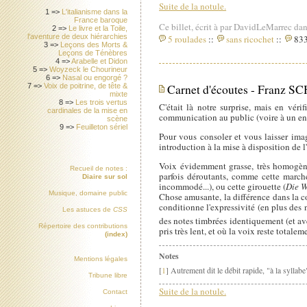
Suite de la notule.
1 =>
L'italianisme dans la
France baroque
Ce billet, écrit à par DavidLeMarrec dan
2 =>
Le livre et la Toile,
l'aventure de deux hiérarchies
5 roulades
::
sans ricochet
::
833
3 =>
Leçons des Morts &
Leçons de Ténèbres
4 =>
Arabelle et Didon
5 =>
Woyzeck le Chourineur
6 =>
Nasal ou engorgé ?
7 =>
Voix de poitrine, de tête &
Carnet d'écoutes - Franz SC
mixte
8 =>
Les trois vertus
C'était là notre surprise, mais en véri
cardinales de la mise en
communication au public (voire à un en
scène
9 =>
Feuilleton sériel
Pour vous consoler et vous laisser ima
introduction à la mise à disposition de 
Voix évidemment grasse, très homogène
Recueil de notes :
parfois déroutants, comme cette march
Diaire sur sol
incommodé...), ou cette girouette (
Die W
Musique, domaine public
Chose amusante, la différence dans la co
conditionne l'expressivité (en plus de
Les astuces de
CSS
des notes timbrées identiquement (et av
Répertoire des contributions
pris très lent, et où la voix reste total
(index)
Notes
Mentions légales
[
1
] Autrement dit le débit rapide, "à la syllabe
Tribune libre
Suite de la notule.
Contact