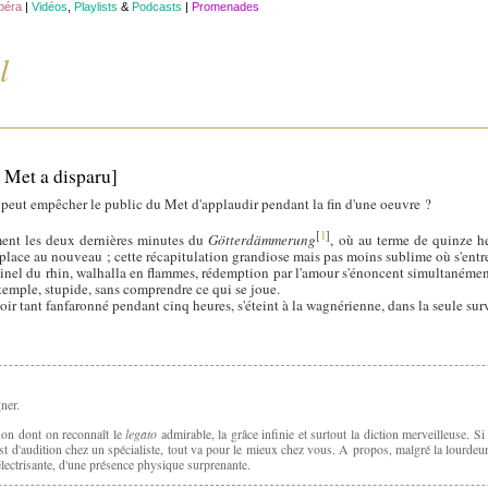
opéra
|
Vidéos
,
Playlists
&
Podcasts
|
Promenades
l
u Met a disparu]
i peut empêcher le public du Met d'applaudir pendant la fin d'une oeuvre ?
[
1
]
ment les deux dernières minutes du
Götterdämmerung
, où au terme de quinze he
er place au nouveau ; cette récapitulation grandiose mais pas moins sublime où s'entr
iginel du rhin, walhalla en flammes, rédemption par l'amour s'énoncent simultanéme
emple, stupide, sans comprendre ce qui se joue.
ir tant fanfaronné pendant cinq heures, s'éteint à la wagnérienne, dans la seule sur
ner.
legato
son dont on reconnaît le
admirable, la grâce infinie et surtout la diction merveilleuse. S
t d'audition chez un spécialiste, tout va pour le mieux chez vous. A propos, malgré la lourdeu
électrisante, d'une présence physique surprenante.