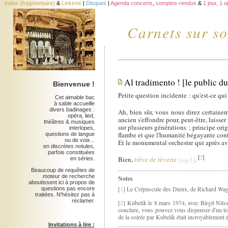
Index (fragmentaire)
&
Linktree
|
Disques
|
Agenda concerts
,
comptes-rendus
&
1 jour, 1 
Carnets sur so
Al tradimento ! [le public d
Bienvenue !
Petite question incidente : qu'est-ce qu
Cet aimable bac
à sable accueille
divers badinages :
Ah, bien sûr, vous nous direz certaine
opéra, lied,
ancien s'effondre pour, peut-être, laiss
théâtres & musiques
sur plusieurs générations ; principe or
interlopes,
flambe et que l'humanité bégayante cont
questions de langue
ou de voix...
Et le monumental orchestre qui après avo
en discrètes notules,
parfois constituées
[
2
]
en séries.
Bien,
trêve de rêverie
.
Beaucoup de requêtes de
moteur de recherche
Notes
aboutissent ici à propos de
[
1
] Le Crépuscule des Dieux, de Richard Wag
questions pas encore
traitées. N'hésitez pas à
réclamer.
[
2
] Kubelik le 8 mars 1974, avec Birgit Nils
conclure, vous pouvez vous dispenser d'un tes
de la soirée par Kubelik était incroyablement 
Invitations à lire :