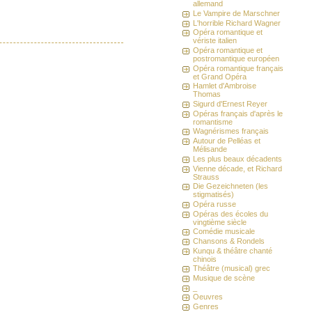
allemand
Le Vampire de Marschner
L'horrible Richard Wagner
Opéra romantique et
vériste italien
Opéra romantique et
postromantique européen
Opéra romantique français
et Grand Opéra
Hamlet d'Ambroise
Thomas
Sigurd d'Ernest Reyer
Opéras français d'après le
romantisme
Wagnérismes français
Autour de Pelléas et
Mélisande
Les plus beaux décadents
Vienne décade, et Richard
Strauss
Die Gezeichneten (les
stigmatisés)
Opéra russe
Opéras des écoles du
vingtième siècle
Comédie musicale
Chansons & Rondels
Kunqu & théâtre chanté
chinois
Théâtre (musical) grec
Musique de scène
_
Oeuvres
Genres