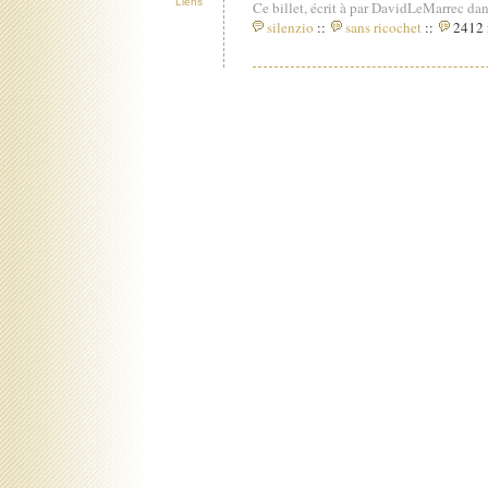
Liens
Ce billet, écrit à par DavidLeMarrec dan
silenzio
::
sans ricochet
::
2412 i