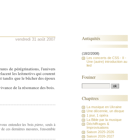
Antiquités
vendredi 31 août 2007
(18/2/2008)
Les concerts de CSS - II -
Une (autre) introduction au
lied
ures de pérégrinations, l'univers
elacent les leitmotivs qui courent
Fouiner
nt tandis que le bûcher des époux
vivance de la résonance des bois.
Chapitres
La musique en Ukraine
Une décennie, un disque
1 jour, 1 opéra
La Bible par la musique
piano
Déchiffrages &
i vous entendez les bois
, seuls à
Improvisations
r de ces dernières mesures, l'ensemble
Saison 2025-2026
Saison 2026-2027