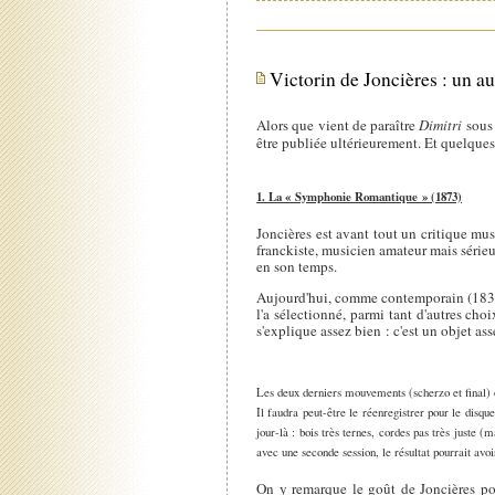
Victorin de Joncières : un a
Alors que vient de paraître
Dimitri
sous 
être publiée ultérieurement. Et quelques
1. La « Symphonie Romantique » (1873)
Joncières est avant tout un critique mu
franckiste, musicien amateur mais sérieu
en son temps.
Aujourd'hui, comme contemporain (1839-
l'a sélectionné, parmi tant d'autres ch
s'explique assez bien : c'est un objet ass
Les deux derniers mouvements (scherzo et final)
Il faudra peut-être le réenregistrer pour le disqu
jour-là : bois très ternes, cordes pas très juste (
avec une seconde session, le résultat pourrait avoi
On y remarque le goût de Joncières po