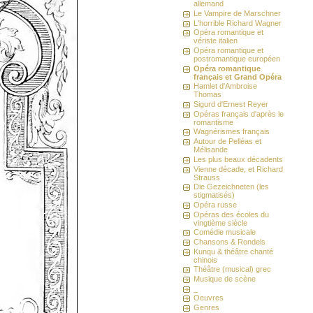
allemand
Le Vampire de Marschner
L'horrible Richard Wagner
Opéra romantique et
vériste italien
Opéra romantique et
postromantique européen
Opéra romantique
français et Grand Opéra
Hamlet d'Ambroise
Thomas
Sigurd d'Ernest Reyer
Opéras français d'après le
romantisme
Wagnérismes français
Autour de Pelléas et
Mélisande
Les plus beaux décadents
Vienne décade, et Richard
Strauss
Die Gezeichneten (les
stigmatisés)
Opéra russe
Opéras des écoles du
vingtième siècle
Comédie musicale
Chansons & Rondels
Kunqu & théâtre chanté
chinois
Théâtre (musical) grec
Musique de scène
_
Oeuvres
Genres