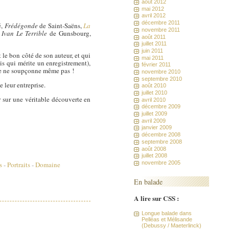
août 2012
mai 2012
avril 2012
décembre 2011
é,
Frédégonde
de Saint-Saëns,
La
novembre 2011
,
Ivan Le Terrible
de Gunsbourg,
août 2011
juillet 2011
juin 2011
 le bon côté de son auteur, et qui
mai 2011
s qui mérite un enregistrement),
février 2011
 je ne soupçonne même pas !
novembre 2010
septembre 2010
 leur entreprise.
août 2010
juillet 2010
er sur une véritable découverte en
avril 2010
décembre 2009
juillet 2009
avril 2009
janvier 2009
décembre 2008
septembre 2008
août 2008
juillet 2008
novembre 2005
s
-
Portraits
-
Domaine
En balade
A lire sur CSS :
Longue balade dans
Pelléas et Mélisande
(Debussy / Maeterlinck)