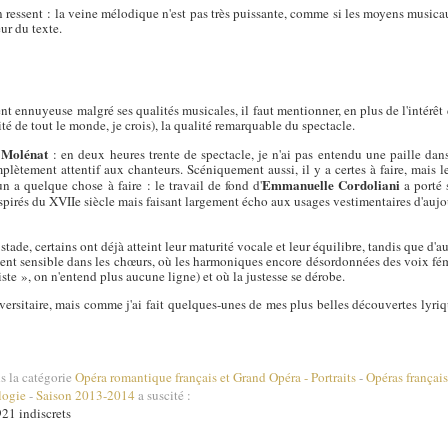
n ressent : la veine mélodique n'est pas très puissante, comme si les moyens music
ur du texte.
t ennuyeuse malgré ses qualités musicales, il faut mentionner, en plus de l'intérêt d
osité de tout le monde, je crois), la qualité remarquable du spectacle.
 Molénat
: en deux heures trente de spectacle, je n'ai pas entendu une paille da
mplètement attentif aux chanteurs. Scéniquement aussi, il y a certes à faire, mais 
Emmanuelle Cordoliani
 a quelque chose à faire : le travail de fond d'
a porté 
irés du XVIIe siècle mais faisant largement écho aux usages vestimentaires d'aujour
 stade, certains ont déjà atteint leur maturité vocale et leur équilibre, tandis que d'a
ent sensible dans les chœurs, où les harmoniques encore désordonnées des voix fé
ste », on n'entend plus aucune ligne) et où la justesse se dérobe.
iversitaire, mais comme j'ai fait quelques-unes de mes plus belles découvertes lyriq
s la catégorie
Opéra romantique français et Grand Opéra
-
Portraits
-
Opéras français
logie
-
Saison 2013-2014
a suscité :
21 indiscrets