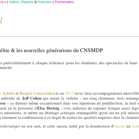
opéra
|
Vidéos
,
Playlists
&
Podcasts
|
Promenades
l
ite & les nouvelles générations du CNSMDP
lus particulièrement à chaque échéance pour les étudiants, des spectacles de haut n
 marché.
e Achille
Raquel Camarinha
et
) et en
2012
(avec trois accompagnateurs merveill
Jeff Cohen
 & mélodie de
qui tenait la vedette ; sur cinq chanteurs, trois remarqu
orn
– ce dernier même exceptionnel dans son répertoire de prédilection, le lied s
Elsa Dreisig
racle en la personne d'
: voix radieuse de soprano lyrique assez léger,
des intentions, et même un abattage scénique remarquable (posé sur un joli minois, 
 rarement la combinaison à ce degré de toutes les qualités requises chez le chanteur 
liedersänger
en son sein, et cette saison, tenté par la résurrection d'
encore
un
autr