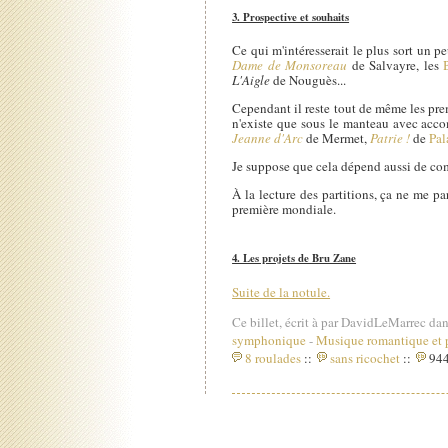
3. Prospective et souhaits
Ce qui m'intéresserait le plus sort un p
Dame de Monsoreau
de Salvayre, les
L'Aigle
de Nouguès...
Cependant il reste tout de même les pr
n'existe que sous le manteau avec ac
Jeanne d'Arc
de Mermet,
Patrie !
de
Pal
Je suppose que cela dépend aussi de com
À la lecture des partitions, ça ne me pa
première mondiale.
4. Les projets de Bru Zane
Suite de la notule.
Ce billet, écrit à par DavidLeMarrec dan
symphonique
-
Musique romantique et 
8 roulades
::
sans ricochet
::
944