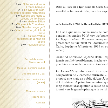
1 =>
L'italianisme dans la
Début de l'acte III :
Igor Bouin
(le Comte Clida
France baroque
2 =>
Le livre et la Toile,
versatilité de l'écriture de Hahn, virevoltant en 
l'aventure de deux hiérarchies
3 =>
Leçons des Morts &
Leçons de Ténèbres
4 =>
Arabelle et Didon
2.
La Carmélite
(1902) de Reynaldo Hahn (1874
5 =>
Woyzeck le Chourineur
6 =>
Nasal ou engorgé ?
7 =>
Voix de poitrine, de tête &
Le Hahn que nous connaissons, le compos
mixte
pendant les années 30 (
Ô mon bel inco
8 =>
Les trois vertus
Le Temps d'aimer
,
Brummell
manquent,
cardinales de la mise en
scène
précédente est vraiment mal documenté
9 =>
Feuilleton sériel
Carlo, l'opérette
Miousic
en 1914 en col
scène).
Avant
La Carmélite
, le jeune Hahn – si
Recueil de notes :
jamais publié (possiblement inachevé),
Diaire sur sol
peut bien ressembler, sans être forcément 
Musique, domaine public
La Carmélite
(contrairement à ce que
Les astuces de
CSS
« comédie musicale »
compositeur de
,
proposé une vraie au public (
Ligne 5
, 
Répertoire des contributions
et fort sérieux. À peine trouvera-t-on q
(index)
long moment d'adaptation à cause de cel
tourné vers le grand opéra, que je ne lui
Mentions légales
Tribune libre
Contact