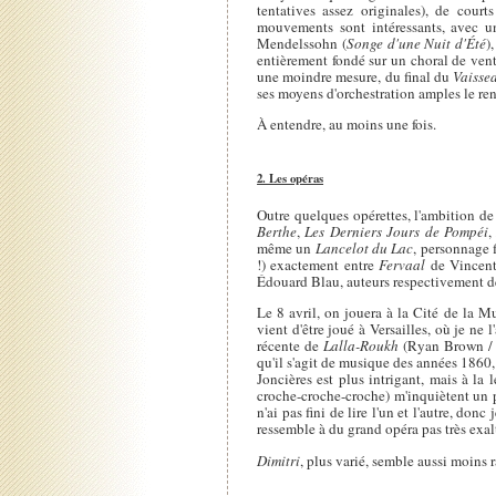
tentatives assez originales), de cou
mouvements sont intéressants, avec 
Mendelssohn (
Songe d'une Nuit d'Été
)
entièrement fondé sur un choral de ven
une moindre mesure, du final du
Vaisse
ses moyens d'orchestration amples le ren
À entendre, au moins une fois.
2. Les opéras
Outre quelques opérettes, l'ambition de
Berthe
,
Les Derniers Jours de Pompéi
même un
Lancelot du Lac
, personnage 
!) exactement entre
Fervaal
de Vincent 
Édouard Blau, auteurs respectivement 
Le 8 avril, on jouera à la Cité de la M
vient d'être joué à Versailles, où je ne 
récente de
Lalla-Roukh
(Ryan Brown / 
qu'il s'agit de musique des années 186
Joncières est plus intrigant, mais à la 
croche-croche-croche) m'inquiètent un
n'ai pas fini de lire l'un et l'autre, do
ressemble à du grand opéra pas très exalt
Dimitri
, plus varié, semble aussi moins r