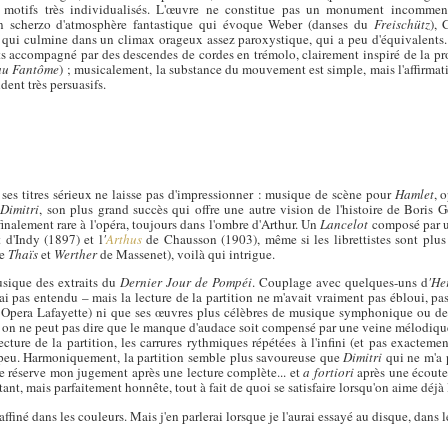
rts motifs très individualisés. L'œuvre ne constitue pas un monument incommen
un scherzo d'atmosphère fantastique qui évoque Weber (danses du
Freischütz
), 
, qui culmine dans un climax orageux assez paroxystique, qui a peu d'équivalents.
ts accompagné par des descendes de cordes en trémolo, clairement inspiré de la p
au Fantôme
) ; musicalement, la substance du mouvement est simple, mais l'affirmati
dent très persuasifs.
 ses titres sérieux ne laisse pas d'impressionner : musique de scène pour
Hamlet
, 
,
Dimitri
, son plus grand succès qui offre une autre vision de l'histoire de Boris
finalement rare à l'opéra, toujours dans l'ombre d'Arthur. Un
Lancelot
composé par u
d'Indy (1897) et l
'
Arthus
de Chausson (1903), même si les librettistes sont plus
de
Thaïs
et
Werther
de Massenet), voilà qui intrigue.
usique des extraits du
Dernier Jour de Pompéi
. Couplage avec quelques-uns d
'He
l'ai pas entendu – mais la lecture de la partition ne m'avait vraiment pas ébloui, pa
Opera Lafayette) ni que ses œuvres plus célèbres de musique symphonique ou d
0, on ne peut pas dire que le manque d'audace soit compensé par une veine mélodiq
lecture de la partition, les carrures rythmiques répétées à l'infini (et pas exactem
 peu. Harmoniquement, la partition semble plus savoureuse que
Dimitri
qui ne m'a 
nc je réserve mon jugement après une lecture complète... et
a fortiori
après une écoute
ant, mais parfaitement honnête, tout à fait de quoi se satisfaire lorsqu'on aime déjà 
affiné dans les couleurs. Mais j'en parlerai lorsque je l'aurai essayé au disque, dans 