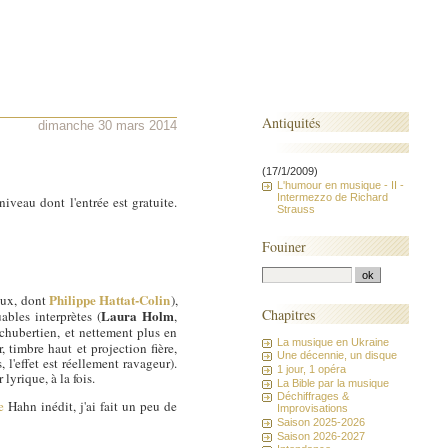
Antiquités
dimanche 30 mars 2014
(17/1/2009)
L'humour en musique - II -
Intermezzo de Richard
iveau dont l'entrée est gratuite.
Strauss
Fouiner
Philippe Hattat-Colin
eux, dont
),
Chapitres
Laura Holm
ables interprètes (
,
chubertien, et nettement plus en
La musique en Ukraine
 timbre haut et projection fière,
Une décennie, un disque
l'effet est réellement ravageur).
1 jour, 1 opéra
lyrique, à la fois.
La Bible par la musique
Déchiffrages &
e
Hahn inédit, j'ai fait un peu de
Improvisations
Saison 2025-2026
Saison 2026-2027