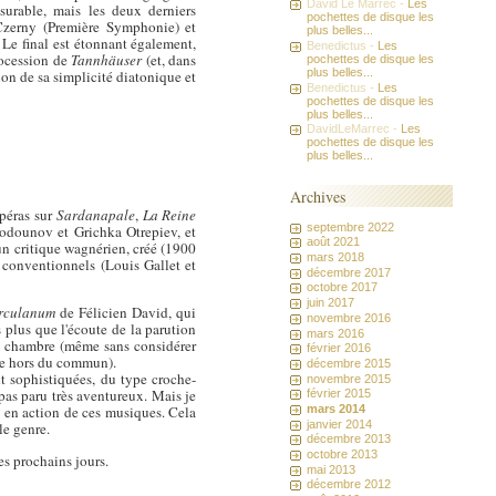
David Le Marrec -
Les
surable, mais les deux derniers
pochettes de disque les
Czerny (Première Symphonie) et
plus belles...
 Le final est étonnant également,
Benedictus -
Les
rocession de
Tannhäuser
(et, dans
pochettes de disque les
plus belles...
on de sa simplicité diatonique et
Benedictus -
Les
pochettes de disque les
plus belles...
DavidLeMarrec -
Les
pochettes de disque les
plus belles...
Archives
opéras sur
Sardanapale
,
La Reine
septembre 2022
 Godounov et Grichka Otrepiev, et
août 2021
n critique wagnérien, créé (1900
mars 2018
 conventionnels (Louis Gallet et
décembre 2017
octobre 2017
juin 2017
rculanum
de Félicien David, qui
novembre 2016
s plus que l'écoute de la parution
mars 2016
e chambre (même sans considérer
février 2016
ue hors du commun).
décembre 2015
ent sophistiquées, du type croche-
novembre 2015
pas paru très aventureux. Mais je
février 2015
mars 2014
 en action de ces musiques. Cela
janvier 2014
le genre.
décembre 2013
octobre 2013
les prochains jours.
mai 2013
décembre 2012