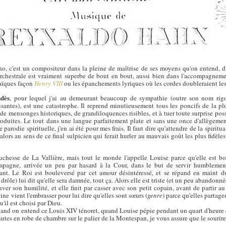
o, c'est un compositeur dans la pleine de maîtrise de ses moyens qu'on entend, d'
orchestrale est vraiment superbe de bout en bout, aussi bien dans l'accompagnemen
haïques façon
Henry VIII
ou les épanchements lyriques où les cordes doubleraient les 
ndès
, pour lequel j'ai au demeurant beaucoup de sympathie (outre son nom rigol
antes), est une catastrophe. Il reprend minutieusement tous les poncifs de la plu
s de mensonges historiques, de grandiloquences risibles, et à tuer toute surprise pos
roduites. Le tout dans une langue parfaitement plate et sans une once d'allègeme
 parodie spirituelle, j'en ai été pour mes frais. Il faut dire qu'attendre de la spirit
lors au sens de ce final sulpicien qui ferait hurler au mauvais goût les plus fidèles
chesse de La Vallière, mais tout le monde l'appelle Louise parce qu'elle est bo
mpagne, arrivée un peu par hasard à la Cour, dans le but de servir humblement
t. Le Roi est bouleversé par cet amour désintéressé, et se répand en maint du
 drôle) lui dit qu'elle sera damnée, tout ça. Alors elle est triste (et un peu abandonnée
 son humilité, et elle finit par casser avec son petit copain, avant de partir au c
reine vient l'embrasser pour lui dire qu'elles sont sœurs (
genre
) parce qu'elles parta
'il est choisi par Dieu.
uand on entend ce Louis XIV ténoret, quand Louise pépie pendant un quart d'heure
tes en robe de chambre sur le palier de la Montespan, je vous assure que le sourire f