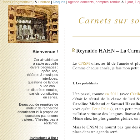
Index (fragmentaire)
&
Linktree
|
Disques
|
Agenda concerts
,
comptes-rendus
&
1 jour, 1 
Carnets sur so
Reynaldo HAHN – La Carmél
Bienvenue !
Cet aimable bac
Le
CNSM
offre, au fil de l'année et p
à sable accueille
Comme chaque année, je fais mon petit
divers badinages :
opéra, lied,
théâtres & musiques
interlopes,
questions de langue
1. Les précédents
ou de voix...
en discrètes notules,
Cécil
L'an passé, comme
en 2011
(avec
parfois constituées
en séries.
c'était le récital de la classe de lied
Caroline Michaud
Samuel Hasselh
et
Beaucoup de requêtes de
voix qu'au
Petit Palais
), et un petit mi
moteur de recherche
aboutissent ici à propos de
maîtrise virtuose des langues, finesse 
questions pas encore
Même chez les plus grandes gloires, on a
traitées. N'hésitez pas à
réclamer.
Mais le CNSM ne nourrit pas que des
place dans un agenda serré.
Invitations à lire :