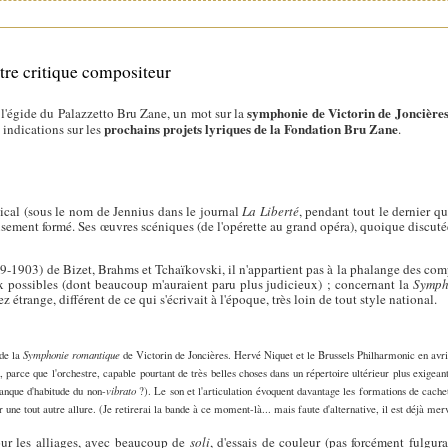
utre critique compositeur
symphonie de Victorin de Joncière
l'égide du Palazzetto Bru Zane, un mot sur la
prochains projets lyriques de la Fondation Bru Zane
 indications sur les
.
sical (sous le nom de Jennius dans le journal
La Liberté
, pendant tout le dernier q
sement formé. Ses œuvres scéniques (de l'opérette au grand opéra), quoique discutée
1903) de Bizet, Brahms et Tchaïkovski, il n'appartient pas à la phalange des com
oix possibles (dont beaucoup m'auraient paru plus judicieux) ; concernant la
Symph
ez étrange, différent de ce qui s'écrivait à l'époque, très loin de tout style national.
 de la
Symphonie romantique
de Victorin de Joncières. Hervé Niquet et le Brussels Philharmonic en avr
e, parce que l'orchestre, capable pourtant de très belles choses dans un répertoire ultérieur plus exigea
manque d'habitude du non-
vibrato
?). Le son et l'articulation évoquent davantage les formations de cach
r une tout autre allure. (Je retirerai la bande à ce moment-là... mais faute d'alternative, il est déjà mer
ur les alliages, avec beaucoup de
soli
, d'essais de couleur (pas forcément fulgura