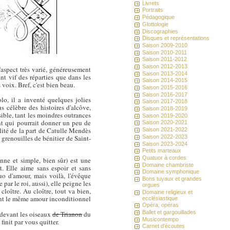
Livrets
Portraits
Pédagogique
Glottologie
Discographies
Disques et représentations
Saison 2009-2010
Saison 2010-2011
Saison 2011-2012
Saison 2012-2013
aspect très varié, généreusement
Saison 2013-2014
t vif des réparties que dans les
Saison 2014-2015
voix. Bref, c'est bien beau.
Saison 2015-2016
Saison 2016-2017
o, il a inventé quelques jolies
Saison 2017-2018
s célèbre des histoires d'alcôve,
Saison 2018-2019
sible, tant les moindres outrances
Saison 2019-2020
nt qui pourrait donner un peu de
Saison 2020-2021
ualité de la part de Catulle Mendès
Saison 2021-2022
 grenouilles de bénitier de Saint-
Saison 2022-2023
Saison 2023-2024
Petits marteaux
Quatuor à cordes
nne et simple, bien sûr) est une
Domaine chambriste
. Elle aime sans espoir et sans
Domaine symphonique
o d'amour, mais voilà, l'évêque
Bons tuyaux et grandes
 par le roi, aussi), elle peigne les
orgues
loître. Au cloître, tout va bien,
Domaine religieux et
gent le même amour inconditionnel
ecclésiastique
Opéra, opéras
Ballet et gargouillades
 devant les oiseaux
de Trianon
du
Musicontempo
init par vous quitter.
Carnet d'écoutes