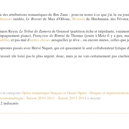
eu des attributions romantiques de Bru Zane : pour en rester à ce que j'ai lu ou jou
Bruneau
inédits,
Le Retour
de Max d'Ollone,
Hernani
de Hirchmann, des Février
emiers Reyer,
Le Tribut de Zamora
de Gounod (partition riche et trépidante, vraiment
compagnement piano),
Françoise de Rimini
de Thomas (jouée à Metz il y a peu, mai
adilhe
, et pas mal d'
autres choses
auxquelles je rêve... ou encore mieux, celles que
promis passés avec Hervé Niquet, qui est quasiment le seul collaborateur lyrique de
raissait (de loin) pas le plus urgent, donc, mais je ne vais certainement pas crach
s la catégorie
Opéra romantique français et Grand Opéra
-
Disques et représentation
postromantique
-
Saison 2010-2011
-
Saison 2013-2014
a suscité :
2 indiscrets