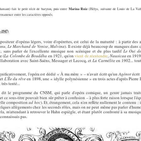
mant) fait le petit récit de baryton, puis entre
Marina Ruiz
(Hélys, suivante de Louis de La Valli
permanence entre les caractères opposés.
–1947)
iteur d'opéras légers, voire d'opérettes, est celui de la maturité : à partir des 
nnu
,
Le Marchand de Venise
,
Malvina
). Il existe déjà beaucoup de manques dans c
 sans parler de l'excellente musique non scénique et du plus tardif
Le Oui des
e (
La Colombe de Bouddha
en 1921, qu'on
vient de réentendre
,
Nausicaa
en 1919,
laboration avec Saint-Saëns, Messager et Lecocq, et
La Carmélite
en 1902... tout
gnificativement, l'opéra est dédié « À ma mère » – n'avait écrit qu'un
Agénor
écrit
 et
L'Île du rêve
en 1898, une « idylle polynésienne » en trois actes d'après Pierre
très tenté...
 dit le programme du CNSM, qui parle d'opéra comique, un genre jamais traité
 et ce sous-titre pouvait bien sûr prêter à confusion – à plus forte raison lorsque l'é
belle composition
ad hoc
). Et, étrangement, cela n'en reflète nullement le contenu : i
uelques allègements chez les seconds rôles, mais on ne peut même pas parler d'humou
a, m'attendant à retrouver le Hahn espiègle, et étant plutôt confronté à sa musiq
 connaissais pas.