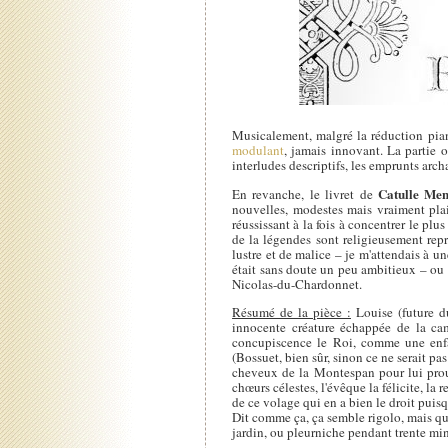
Musicalement, malgré la réduction pian
modulant
, jamais innovant. La partie 
interludes descriptifs, les emprunts arc
Catulle Me
En revanche, le livret de
nouvelles, modestes mais vraiment plais
réussissant à la fois à concentrer le plu
de la légendes sont religieusement rep
lustre et de malice – je m'attendais à une
était sans doute un peu ambitieux – ou a
Nicolas-du-Chardonnet.
Résumé de la pièce :
Louise (future du
innocente créature échappée de la ca
concupiscence le Roi, comme une enfan
(Bossuet, bien sûr, sinon ce ne serait pas
cheveux de la Montespan pour lui prouver
chœurs célestes, l'évêque la félicite, la 
de ce volage qui en a bien le droit puisqu
Dit comme ça, ça semble rigolo, mais q
jardin, ou pleurniche pendant trente minu