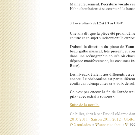
l'écriture vocale
Malheureusement,
s'e
Hahn cherchaient à se courber à la haute
3. Les étudiants de L2 et L3 au CNSM
Une fois dit que la pièce été profondémen
ce titre et ce sujet susciteraient la curi
Yann
D'abord la direction du piano de
beau galbe musical, très présent, et co
dans une scénographie épurée où chacun
dépense manifestement, les costumes insp
Bosc
).
Les niveaux étaient très différents : à ce
encore. Le phénomène est particulièrem
continuant d'emprunter sa « voix de soli
Ce n'est pas encore la fin de l'année un
prix (avec extraits sonores).
Suite de la notule.
Ce billet, écrit à par DavidLeMarrec dan
2010-2011
-
Saison 2011-2012
-
Glotto
2 roulades
::
sans ricochet
::
199