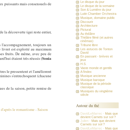
Le disque du jour
aux puissants mais consensuels de
Le disque de la semaine
Son & Lumière du jour
Lutin Chamber Orchestra
Musique, domaine public
Discourir
Architecture
Pictural
e la découverte (qui reste entier,
Au théâtre
Théâtre filmé (et autres
cinémas)
ns l'accompagnement, toujours un
Tribune libre
le livret est exploité au maximum
Les astuces de Tonton
David
ses fruits. De même, avec peu de
En passant - brèves et
Sonia
d'hui étaient très réussis (
jeux
H.S.
Vaste monde et gentils
utres le pressentent et l'améliorent
A l'index
minines s'entrechoquent (chacune
Musique ancienne
Musique baroque
Musique de la période
classique
ues de la saison, petite remise de
Musiques du vingtième
siècle
Autour du thé
 d'après le romantisme
-
Saison
DavidLeMarrec -
Mais que
devient Carnets sur sol ?
Julien -
Mais que devient
Carnets sur sol ?
DavidLeMarrec -
Mais que