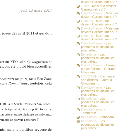
devient Carnets sur sol ?
Julien -
Mais que devient
Carnets sur sol ?
jeudi 13 mars 2014
DavidLeMarrec -
Mais que
devient Carnets sur sol ?
la souris -
Mais que
devient Carnets sur sol ?
DavidLeMarrec -
Mais que
devient Carnets sur sol ?
s
, jouée dès avril 2011 et qui doit
la souris -
Mais que
devient Carnets sur sol ?
DavidLeMarrec -
Les
pochettes de disque les
plus belles...
Benedictus -
Les
pochettes de disque les
uart du XIXe siècle), wagnérien et
plus belles...
s, ont été plutôt bien accueillies
DavidLeMarrec -
Carmen
et ses éditions : Guiraud-
Choudens,...
CACOTON -
Carmen et
positeurs majeurs, mais Bru Zane
ses éditions : Guiraud-
onie Romantique
, toutefois, cela
Choudens,...
DavidLeMarrec -
Les
pochettes de disque les
plus belles...
Benedictus -
Les
pochettes de disque les
il 2011 à la Scuola Drande di San Rocco.
plus belles...
nt techniquement, était en petite forme ce
DavidLeMarrec -
Tombeaux
eton qu'une grande phalange européenne...
Benedictus -
Tombeaux
veilleux de pouvoir l'entendre !)
Benedictus -
Les
pochettes de disque les
plus belles...
nts, mais la partition regorge de