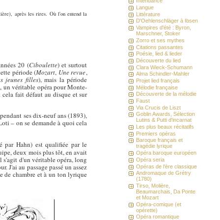
Intendance
Langue
ère), après les rires. Où l'on entend la
Littérature
D'Oehlenschläger à Ibsen
Vampires d'été : Byron,
Marschner, Stoker
Zorro et ses mythes
Citations passantes
Poésie, lied & lieder
Découverte du lied
années 20 (
Ciboulette
) et surtout
Clara Wieck-Schumann
ette période (
Mozart
,
Une revue
,
Alma Schindler-Mahler
 jeunes filles
), mais la période
Projet lied français
 un véritable opéra pour Monte-
Mélodie française
 cela fait défaut au disque et sur
Découverte de la mélodie
Faust
Via Crucis de Liszt
 pendant ses dix-neuf ans (1893),
Goblin Awards, Sélection
Lutins & Putti d'incarnat
 Loti – on se demande à quoi cela
Les plus beaux récitatifs
Premiers opéras
Baroque français et
 par Hahn) est qualifiée par le
tragédie lyrique
quipe, deux mois plus tôt, en avait
Opéra baroque européen
l s'agit d'un véritable opéra, long
Opéra seria
r. J'ai au passage passé un assez
Opéras de l'ère classique
Andromaque de Grétry
ue de chambre et à un ton lyrique
(1780)
Tirso, Molière,
Beaumarchais, Da Ponte
et Mozart
Opéra-comique (et
opérette)
Opéra romantique