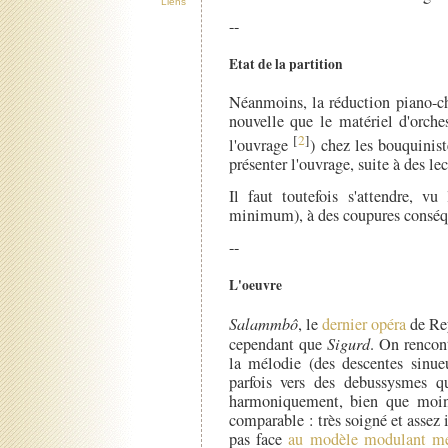
Liens
--
Etat de la partition
Néanmoins, la réduction piano-ch
nouvelle que le matériel d'orche
[
2
]
l'ouvrage
) chez les bouquinist
présenter l'ouvrage, suite à des le
Il faut toutefois s'attendre, vu
minimum), à des coupures conséqu
--
L'oeuvre
Salammbô
, le
dernier opéra
de Rey
cependant que
Sigurd
. On rencont
la mélodie (des descentes sinu
parfois vers des debussysmes qu
harmoniquement, bien que moins
comparable : très soigné et assez i
pas face
au modèle modulant me