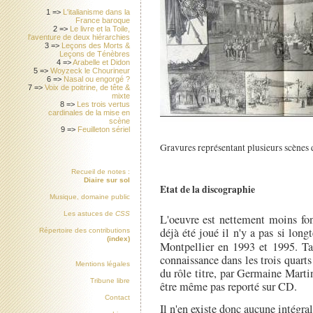
1 =>
L'italianisme dans la
France baroque
2 =>
Le livre et la Toile,
l'aventure de deux hiérarchies
3 =>
Leçons des Morts &
Leçons de Ténèbres
4 =>
Arabelle et Didon
5 =>
Woyzeck le Chourineur
6 =>
Nasal ou engorgé ?
7 =>
Voix de poitrine, de tête &
mixte
8 =>
Les trois vertus
cardinales de la mise en
scène
9 =>
Feuilleton sériel
Gravures représentant plusieurs scènes d
Recueil de notes :
Diaire sur sol
Etat de la discographie
Musique, domaine public
Les astuces de
CSS
L'oeuvre est nettement moins f
déjà été joué il n'y a pas si long
Répertoire des contributions
(index)
Montpellier en 1993 et 1995. T
connaissance dans les trois quarts
Mentions légales
du rôle titre, par Germaine Martin
Tribune libre
être même pas reporté sur CD.
Contact
Il n'en existe donc aucune intégrale