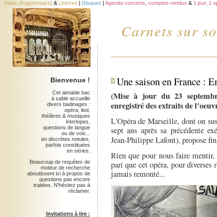
Index (fragmentaire)
&
Linktree
|
Disques
|
Agenda concerts
,
comptes-rendus
&
1 jour, 1 
Carnets sur so
Une saison en France :
Bienvenue !
Cet aimable bac
(Mise à jour du 23 septembre
à sable accueille
enregistré des extraits de l'oeu
divers badinages :
opéra, lied,
théâtres & musiques
L'Opéra de Marseille, dont on susu
interlopes,
questions de langue
sept ans après sa précédente ex
ou de voix...
Jean-Philippe Lafont), propose f
en discrètes notules,
parfois constituées
en séries.
Rien que pour nous faire mentir,
Beaucoup de requêtes de
pari que cet opéra, pour diverses r
moteur de recherche
jamais remonté...
aboutissent ici à propos de
questions pas encore
traitées. N'hésitez pas à
réclamer.
Invitations à lire :