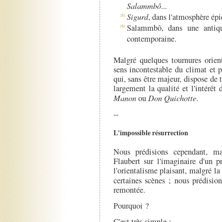
Salammbô
...
Sigurd
, dans l'atmosphère ép
Salammbô, dans une antiqui
contemporaine.
Malgré quelques tournures orien
sens incontestable du climat et p
qui, sans être majeur, dispose de 
largement la qualité et l'intérêt 
Manon
ou
Don Quichotte
.
--
L'impossible résurrection
Nous prédisions cependant, ma
Flaubert sur l'imaginaire d'un 
l'orientalisme plaisant, malgré la 
certaines scènes ; nous prédisio
remontée.
Pourquoi ?
C'est très simple :