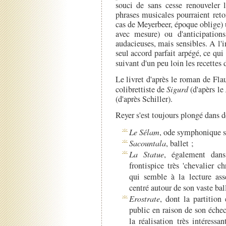
souci de sans cesse renouveler
phrases musicales pourraient ret
cas de Meyerbeer, époque oblige) 
avec mesure) ou d'anticipations
audacieuses, mais sensibles. A l'i
seul accord parfait arpégé, ce qui
suivant d'un peu loin les recettes
Le livret d'après le roman de Fl
colibrettiste de
Sigurd
(d'apèrs le
(d'après Schiller).
Reyer s'est toujours plongé dans 
Le Sélam
, ode symphonique s
Sacountala
, ballet ;
La Statue
, également dans
frontispice très 'chevalier ch
qui semble à la lecture ass
centré autour de son vaste bal
Erostrate
, dont la partition
public en raison de son éche
la réalisation très intéress