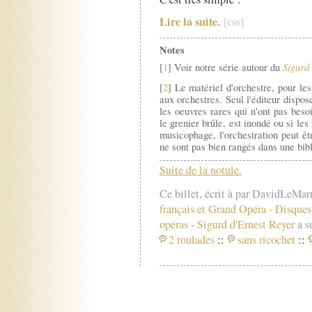
Lire la suite.
Notes
Sigurd
[
1
] Voir notre série autour du
[
2
] Le matériel d'orchestre, pour le
aux orchestres. Seul l'éditeur dispo
les oeuvres rares qui n'ont pas beso
le grenier brûle, est inondé ou si les
musicophage, l'orchestration peut êt
ne sont pas bien rangés dans une bibl
Suite de la notule.
Ce billet, écrit à par DavidLeMar
français et Grand Opéra
-
Disques 
opéras
-
Sigurd d'Ernest Reyer
a su
2 roulades
::
sans ricochet
::