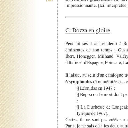
Liens
impressionnante. [Ici, interprétée
C.
Bozza en gloire
Pendant ses 4 ans et demi à Rom
éminentes de son temps : Gusta
Ibert, Honegger, Milhaud, Valéry
d'Italie et d'Espagne, Poincaré, 
Il laisse, au sein d'un catalogue t
6 symphonies
(5 numérotées)… 
¶ Léonidas en 1947 ;
¶ Beppo ou le mort dont pe
;
¶ La Duchesse de Langeais
lyrique de 1967).
Certes, ils ne sont pas créés sur
Paris, je ne sais où ; les deux autr