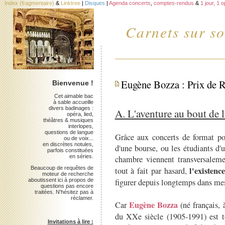
Index (fragmentaire)
&
Linktree
|
Disques
|
Agenda concerts
,
comptes-rendus
&
1 jour, 1 
Carnets sur so
Eugène Bozza : Prix de 
Bienvenue !
Cet aimable bac
à sable accueille
divers badinages :
A. L'aventure au bout de l
opéra, lied,
théâtres & musiques
interlopes,
questions de langue
Grâce aux concerts de format po
ou de voix...
en discrètes notules,
d'une bourse, ou les étudiants d'
parfois constituées
en séries.
chambre viennent transversalemen
Beaucoup de requêtes de
l'existen
tout à fait par hasard,
moteur de recherche
aboutissent ici à propos de
figurer depuis longtemps dans mes
questions pas encore
traitées. N'hésitez pas à
réclamer.
Eugène Bozza
Car
(né français, 
du XXe siècle (1905-1991) est t
Invitations à lire :