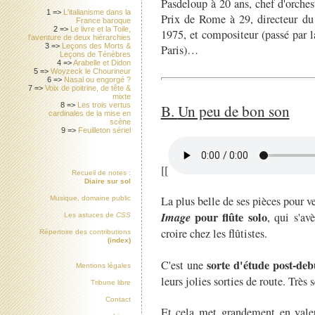
Pasdeloup à 20 ans, chef d'orche
1 =>
L'italianisme dans la
Prix de Rome à 29, directeur du
France baroque
2 =>
Le livre et la Toile,
1975, et compositeur (passé par l
l'aventure de deux hiérarchies
3 =>
Leçons des Morts &
Paris)…
Leçons de Ténèbres
4 =>
Arabelle et Didon
5 =>
Woyzeck le Chourineur
6 =>
Nasal ou engorgé ?
7 =>
Voix de poitrine, de tête &
mixte
B.
Un peu de bon son
8 =>
Les trois vertus
cardinales de la mise en
scène
9 =>
Feuilleton sériel
[[
Recueil de notes :
Diaire sur sol
La plus belle de ses pièces pour v
Musique, domaine public
Image
pour flûte solo
, qui s'av
Les astuces de
CSS
croire chez les flûtistes.
Répertoire des contributions
(index)
sorte d'étude post-deb
C'est une
Mentions légales
leurs jolies sorties de route. Très 
Tribune libre
Contact
Et cela met grandement en valeur