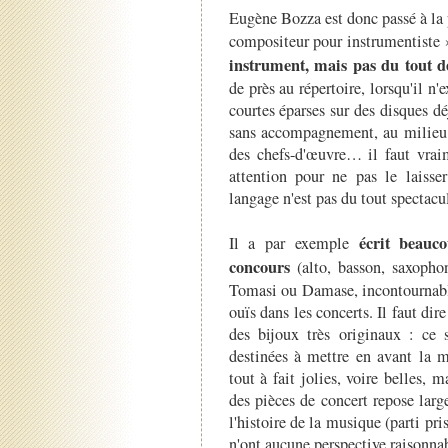
Eugène Bozza est donc passé à la
compositeur pour instrumentiste 
instrument, mais pas du tout 
de près au répertoire, lorsqu'il n
courtes éparses sur des disques d
sans accompagnement, au milieu 
des chefs-d'œuvre… il faut vrai
attention pour ne pas le laiss
langage n'est pas du tout spectacul
écrit beauc
Il a par exemple
concours
(alto, basson, saxoph
Tomasi ou Damase, incontournabl
ouïs dans les concerts. Il faut di
des bijoux très originaux : ce 
destinées à mettre en avant la m
tout à fait jolies, voire belles, 
des pièces de concert repose larg
l'histoire de la musique (parti pri
n'ont aucune perspective raisonn