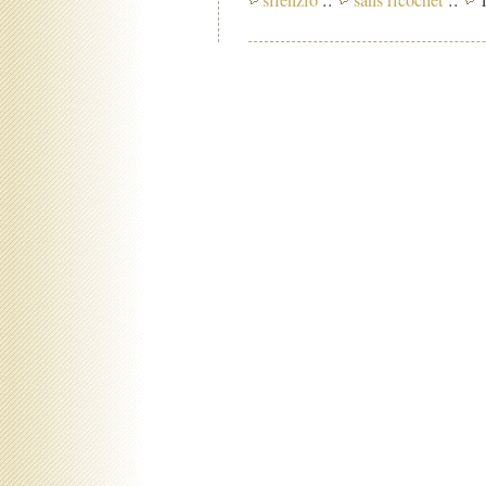
silenzio
::
sans ricochet
::
1