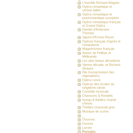
L'horrible Richard Wagner
Opéra romantique et
vériste italien
Opéra romantique et
postromantique européen
Opéra romantique français
et Grand Opéra
Hamlet d'Ambroise
Thomas
Sigurd d'Ernest Reyer
Opéras français d'après le
romantisme
Wagnérismes français
Autour de Pelléas et
Mélisande
Les plus beaux décadents
Vienne décade, et Richard
Strauss
Die Gezeichneten (les
stigmatisés)
Opéra russe
Opéras des écoles du
vingtième siècle
Comédie musicale
Chansons & Rondels
Kunqu & théâtre chanté
chinois
Théâtre (musical) grec
Musique de scène
_
Oeuvres
Genres
Livrets
Portraits