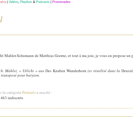
opéra
|
Vidéos
,
Playlists
&
Podcasts
|
Promenades
l
édit Mahler-Schumann de Matthias Goerne, et tout à ma joie, je vous en propose un pe
h. Mahler, « Urlicht » aus
Des Knaben Wunderhorn
(et réutilisé dans la
Deuxi
 transposé pour baryton.
s la catégorie
Portraits
a suscité :
463 indiscrets