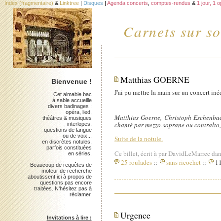
Index (fragmentaire)
&
Linktree
|
Disques
|
Agenda concerts
,
comptes-rendus
&
1 jour, 1 
Carnets sur so
Matthias GOERNE
Bienvenue !
J'ai pu mettre la main sur un concert in
Cet aimable bac
à sable accueille
divers badinages :
opéra, lied,
Matthias Goerne, Christoph Eschenbac
théâtres & musiques
chanté par mezzo-soprane ou contralto,
interlopes,
questions de langue
ou de voix...
Suite de la notule.
en discrètes notules,
parfois constituées
Ce billet, écrit à par DavidLeMarrec dan
en séries.
25 roulades
::
sans ricochet
::
11
Beaucoup de requêtes de
moteur de recherche
aboutissent ici à propos de
questions pas encore
traitées. N'hésitez pas à
réclamer.
Urgence
Invitations à lire :