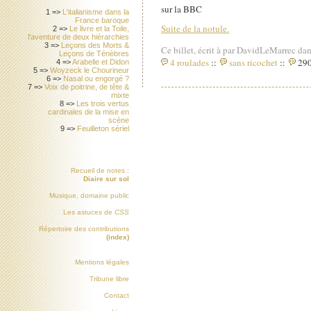
sur la BBC
1 =>
L'italianisme dans la
France baroque
Suite de la notule.
2 =>
Le livre et la Toile,
l'aventure de deux hiérarchies
3 =>
Leçons des Morts &
Ce billet, écrit à par DavidLeMarrec dan
Leçons de Ténèbres
4 roulades
::
sans ricochet
::
290
4 =>
Arabelle et Didon
5 =>
Woyzeck le Chourineur
6 =>
Nasal ou engorgé ?
7 =>
Voix de poitrine, de tête &
mixte
8 =>
Les trois vertus
cardinales de la mise en
scène
9 =>
Feuilleton sériel
Recueil de notes :
Diaire sur sol
Musique, domaine public
Les astuces de
CSS
Répertoire des contributions
(index)
Mentions légales
Tribune libre
Contact