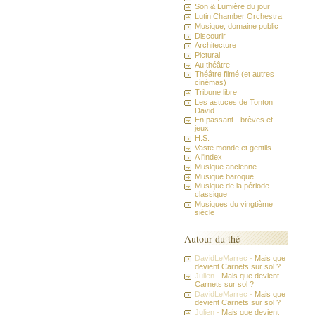
Son & Lumière du jour
Lutin Chamber Orchestra
Musique, domaine public
Discourir
Architecture
Pictural
Au théâtre
Théâtre filmé (et autres
cinémas)
Tribune libre
Les astuces de Tonton
David
En passant - brèves et
jeux
H.S.
Vaste monde et gentils
A l'index
Musique ancienne
Musique baroque
Musique de la période
classique
Musiques du vingtième
siècle
Autour du thé
DavidLeMarrec -
Mais que
devient Carnets sur sol ?
Julien -
Mais que devient
Carnets sur sol ?
DavidLeMarrec -
Mais que
devient Carnets sur sol ?
Julien -
Mais que devient