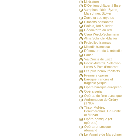
Littérature
D'Oehlenschläger à Ibsen
Vampires d'été : Byron,
Marschner, Stoker
Zorro et ses mythes
Citations passantes
Poésie, lied & lieder
Découverte du lied
Clara Wieck-Schumann
Alma Schindler-Mahler
Projet lied français
Mélodie française
Découverte de la mélodie
Faust
Via Crucis de Liszt
Goblin Awards, Sélection
Lutins & Putti d'incarnat
Les plus beaux récitatifs
Premiers opéras
Baroque français et
tragédie lyrique
Opéra baroque européen
Opéra seria
Opéras de l'ère classique
Andromaque de Grétry
(1780)
Tirso, Molière,
Beaumarchais, Da Ponte
et Mozart
Opéra-comique (et
opérette)
Opéra romantique
allemand
Le Vampire de Marschner