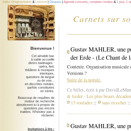
Index (fragmentaire)
&
Linktree
|
Disques
|
Agenda concerts
,
comptes-rendus
&
1 jour, 1 
Carnets sur so
Gustav MAHLER, une prés
Bienvenue !
der Erde - (Le Chant de l
Cet aimable bac
à sable accueille
divers badinages :
Contexte. Organisation musicale e
opéra, lied,
théâtres & musiques
Versions ?
interlopes,
questions de langue
Suite de la notule.
ou de voix...
en discrètes notules,
parfois constituées
Ce billet, écrit à par DavidLeMar
en séries.
& lieder
-
Les plus beaux décaden
Beaucoup de requêtes de
moteur de recherche
13 roulades
::
sans ricochet
::
aboutissent ici à propos de
questions pas encore
traitées. N'hésitez pas à
réclamer.
Gustav MAHLER, une prés
Invitations à lire :