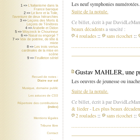
Les neuf symphonies numérotées.
1 =>
L'italianisme dans la
France baroque
Suite de la notule.
2 =>
Le livre et la Toile,
l'aventure de deux hiérarchies
3 =>
Leçons des Morts &
Ce billet, écrit à par DavidLeMar
Leçons de Ténèbres
beaux décadents
a suscité :
4 =>
Arabelle et Didon
5 =>
Woyzeck le Chourineur
4 roulades
::
sans ricochet
::
6 =>
Nasal ou engorgé ?
7 =>
Voix de poitrine, de tête &
mixte
8 =>
Les trois vertus
cardinales de la mise en
scène
9 =>
Feuilleton sériel
Gustav MAHLER, une prése
Recueil de notes :
Les oeuvres de jeunesse ou inache
Diaire sur sol
Musique, domaine public
Suite de la notule.
Les astuces de
CSS
Ce billet, écrit à par DavidLeMar
Répertoire des contributions
(index)
& lieder
-
Les plus beaux décaden
2 roulades
::
sans ricochet
::
Mentions légales
Tribune libre
Contact