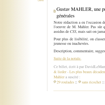
Liens
Gustav MAHLER, une prés
générales
Notre rédaction a eu l'occasion d
l'oeuvre de M. Mahler. Pas sûr qu
assidus de
CSS
, mais sait-on jamai
Pour plus de lisibilité, on class
jeunesse ou inachevées.
Description, commentaire, sugges
Suite de la notule.
Ce billet, écrit à par DavidLeMar
& lieder
-
Les plus beaux décaden
Mahler
a suscité :
29 roulades
::
sans ricochet
::