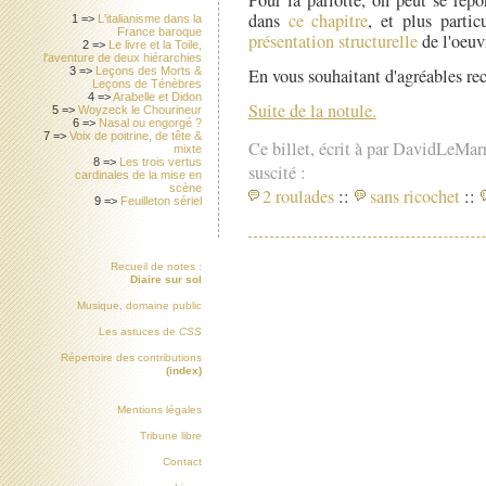
Pour la parlotte, on peut se repo
dans
ce chapitre
, et plus partic
1 =>
L'italianisme dans la
France baroque
présentation structurelle
de l'oeuv
2 =>
Le livre et la Toile,
l'aventure de deux hiérarchies
3 =>
Leçons des Morts &
En vous souhaitant d'agréables re
Leçons de Ténèbres
4 =>
Arabelle et Didon
Suite de la notule.
5 =>
Woyzeck le Chourineur
6 =>
Nasal ou engorgé ?
7 =>
Voix de poitrine, de tête &
Ce billet, écrit à par DavidLeMar
mixte
8 =>
Les trois vertus
suscité :
cardinales de la mise en
scène
2 roulades
::
sans ricochet
::
9 =>
Feuilleton sériel
Recueil de notes :
Diaire sur sol
Musique, domaine public
Les astuces de
CSS
Répertoire des contributions
(index)
Mentions légales
Tribune libre
Contact