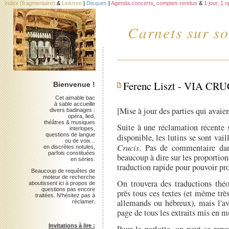
Index (fragmentaire)
&
Linktree
|
Disques
|
Agenda concerts
,
comptes-rendus
&
1 jour, 1 
Carnets sur so
Ferenc Liszt - VIA CRUCI
Bienvenue !
Cet aimable bac
à sable accueille
[Mise à jour des parties qui avaien
divers badinages :
opéra, lied,
théâtres & musiques
Suite à une réclamation récente 
interlopes,
questions de langue
disponible, les lutins se sont va
ou de voix...
Crucis
. Pas de commentaire dans
en discrètes notules,
parfois constituées
beaucoup à dire sur les proportion
en séries.
traduction rapide pour pouvoir prof
Beaucoup de requêtes de
moteur de recherche
On trouvera des traductions thé
aboutissent ici à propos de
questions pas encore
près tous ces textes (et même très
traitées. N'hésitez pas à
allemands ou hébreux), mais l'av
réclamer.
page de tous les extraits mis en m
Invitations à lire :