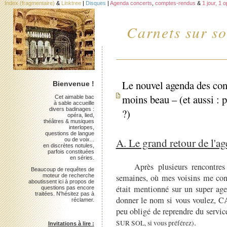
Index (fragmentaire)
&
Linktree
|
Disques
|
Agenda concerts
,
comptes-rendus
&
1 jour, 1 
Carnets sur so
Le nouvel agenda des con
Bienvenue !
moins beau – (et aussi : p
Cet aimable bac
à sable accueille
divers badinages :
?)
opéra, lied,
théâtres & musiques
interlopes,
questions de langue
A. Le grand retour de l'a
ou de voix...
en discrètes notules,
parfois constituées
en séries.
Après plusieurs rencontres co
Beaucoup de requêtes de
moteur de recherche
semaines, où mes voisins me conf
aboutissent ici à propos de
était mentionné sur un super age
questions pas encore
traitées. N'hésitez pas à
donner le nom si vous voulez,
réclamer.
peu obligé de reprendre du servic
.
SUR SOL, si vous préférez)
Invitations à lire :