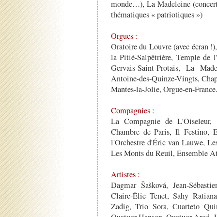
monde…), La Madeleine (concerts 
thématiques « patriotiques »)
Orgues :
Oratoire du Louvre (avec écran !)
la Pitié-Salpêtrière, Temple de l
Gervais-Saint-Protais, La Made
Antoine-des-Quinze-Vingts, Chape
Mantes-la-Jolie, Orgue-en-France
Compagnies :
La Compagnie de L'Oiseleur, L
Chambre de Paris, Il Festino, 
l'Orchestre d'Éric van Lauwe, Le
Les Monts du Reuil, Ensemble 
Artistes :
Dagmar Šašková, Jean-Sébastie
Claire-Élie Tenet, Sahy Ratiana
Zadig, Trio Sora, Cuarteto Qui
Quatuor Hanson, Quatuor Arod, L