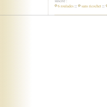
suscité :
6 roulades
::
sans ricochet
::