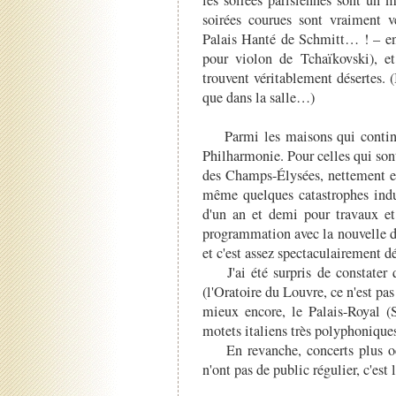
les soirées parisiennes sont un 
soirées courues sont vraiment 
Palais Hanté de Schmitt… ! – en
pour violon de Tchaïkovski), et
trouvent véritablement désertes. 
que dans la salle…)
Parmi les maisons qui continue
Philharmonie. Pour celles qui sont 
des Champs-Élysées, nettement en
même quelques catastrophes indus
d'un an et demi pour travaux et 
programmation avec la nouvelle di
et c'est assez spectaculairement 
J'ai été surpris de constater q
(l'Oratoire du Louvre, ce n'est pas
mieux encore, le Palais-Royal (
motets italiens très polyphoniques
En revanche, concerts plus occ
n'ont pas de public régulier, c'est 