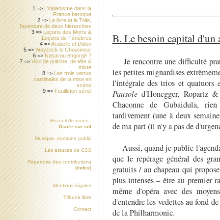
1 =>
L'italianisme dans la
France baroque
2 =>
Le livre et la Toile,
l'aventure de deux hiérarchies
3 =>
Leçons des Morts &
B. Le besoin capital d'un 
Leçons de Ténèbres
4 =>
Arabelle et Didon
5 =>
Woyzeck le Chourineur
6 =>
Nasal ou engorgé ?
Je rencontre une difficulté prati
7 =>
Voix de poitrine, de tête &
mixte
les petites mignardises extrêmeme
8 =>
Les trois vertus
cardinales de la mise en
l'intégrale des trios et quatuors
scène
9 =>
Feuilleton sériel
Pausole
d'Honegger, Ropartz & 
Chaconne de Gubaidula, rien
tardivement (une à deux semaines
Recueil de notes :
de ma part (il n'y a pas de d'urgen
Diaire sur sol
Musique, domaine public
Aussi, quand je publie l'agend
Les astuces de
CSS
que le repérage général des gran
Répertoire des contributions
gratuits / au chapeau qui propose
(index)
plus intenses – être au premier 
Mentions légales
même d'opéra avec des moyens 
Tribune libre
d'entendre les vedettes au fond d
Contact
de la Philharmonie.