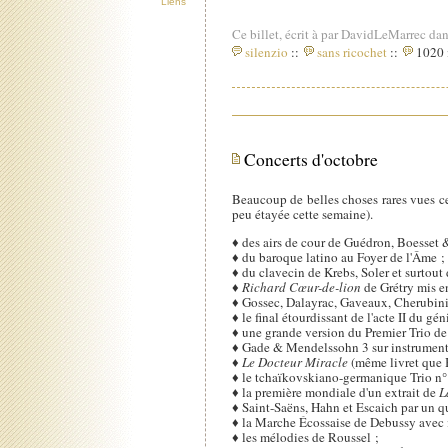
Liens
Ce billet, écrit à par DavidLeMarrec dan
silenzio
::
sans ricochet
::
1020 i
Concerts d'octobre
Beaucoup de belles choses rares vues ce
peu étayée cette semaine).
♦ des airs de cour de Guédron, Boesset &
♦ du baroque latino au Foyer de l'Âme ;
♦ du clavecin de Krebs, Soler et surtout
♦
Richard Cœur-de-lion
de Grétry mis en
♦ Gossec, Dalayrac, Gaveaux, Cherubini
♦ le final étourdissant de l'acte II du gén
♦ une grande version du Premier Trio de
♦ Gade & Mendelssohn 3 sur instrument
♦
Le Docteur Miracle
(même livret que 
♦ le tchaïkovskiano-germanique Trio n°
♦ la première mondiale d'un extrait de
L
♦ Saint-Saëns, Hahn et Escaich par un q
♦ la Marche Écossaise de Debussy avec 
♦ les mélodies de Roussel ;