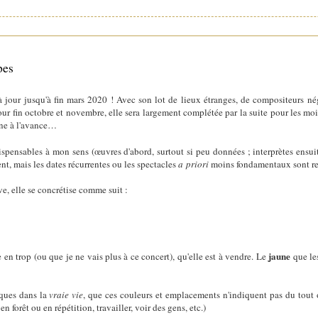
pes
 jour jusqu'à fin mars 2020 ! Avec son lot de lieux étranges, de compositeurs né
ur fin octobre et novembre, elle sera largement complétée par la suite pour les mo
ine à l'avance…
ispensables à mon sens (œuvres d'abord, surtout si peu données ; interprètes ensui
nt, mais les dates récurrentes ou les spectacles
a priori
moins fondamentaux sont rej
ve, elle se concrétise comme suit :
jaune
 en trop (ou que je ne vais plus à ce concert), qu'elle est à vendre. Le
que les
rques dans la
vraie vie
, que ces couleurs et emplacements n'indiquent pas du tout 
n forêt ou en répétition, travailler, voir des gens, etc.)