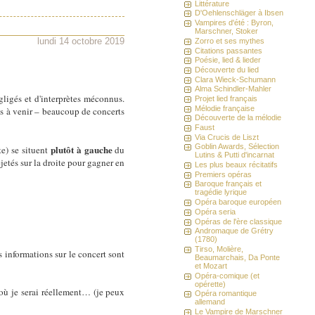
Littérature
D'Oehlenschläger à Ibsen
Vampires d'été : Byron,
Marschner, Stoker
lundi 14 octobre 2019
Zorro et ses mythes
Citations passantes
Poésie, lied & lieder
Découverte du lied
Clara Wieck-Schumann
Alma Schindler-Mahler
gligés et d'interprètes méconnus.
Projet lied français
Mélodie française
is à venir – beaucoup de concerts
Découverte de la mélodie
Faust
Via Crucis de Liszt
Goblin Awards, Sélection
plutôt à gauche
te) se situent
du
Lutins & Putti d'incarnat
etés sur la droite pour gagner en
Les plus beaux récitatifs
Premiers opéras
Baroque français et
tragédie lyrique
Opéra baroque européen
Opéra seria
Opéras de l'ère classique
Andromaque de Grétry
(1780)
Tirso, Molière,
 informations sur le concert sont
Beaumarchais, Da Ponte
et Mozart
Opéra-comique (et
opérette)
où je serai réellement… (je peux
Opéra romantique
allemand
Le Vampire de Marschner