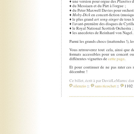
♦ une version pour orgue des
Planètes
d
♦ du Messiaen et du Pärt à l'orgue ;
♦ du Peter Maxwell Davies pour orchest
♦
Moby-Dick
en concert-fiction (musiq
♦ le plus grand
art song-singer
de tous l
♦ l'avant-première des disques de Cyrill
♦ le Royal National Scottish Orchestra ;
♦ les anecdotes de Reinhard von Nage
Parmi les grands chocs (inattendus !), le
Vous retrouverez tout cela, ainsi que des
formats accessibles pour un concert ou
différentes vignettes de
cette page
.
Et pour continuer de ne pas rater ces m
décembre !
Ce billet, écrit à par DavidLeMarrec dan
silenzio
::
sans ricochet
::
1102 i