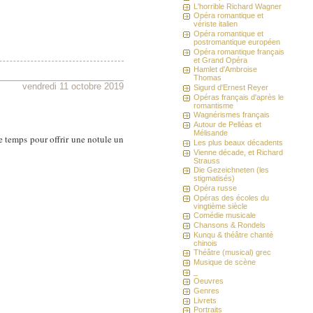
L'horrible Richard Wagner
Opéra romantique et
vériste italien
Opéra romantique et
postromantique européen
Opéra romantique français
et Grand Opéra
Hamlet d'Ambroise
Thomas
vendredi 11 octobre 2019
Sigurd d'Ernest Reyer
Opéras français d'après le
romantisme
Wagnérismes français
Autour de Pelléas et
Mélisande
e temps pour offrir une notule un
Les plus beaux décadents
Vienne décade, et Richard
Strauss
Die Gezeichneten (les
stigmatisés)
Opéra russe
Opéras des écoles du
vingtième siècle
Comédie musicale
Chansons & Rondels
Kunqu & théâtre chanté
chinois
Théâtre (musical) grec
Musique de scène
_
Oeuvres
Genres
Livrets
Portraits