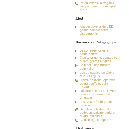
Introduction à la tragédie
lyrique : quels codes, quel
but ?
Lied
A la découverte du LIED :
genre, compositeurs,
discographie
Découvrir - Pédagogique
Le contre-ténor et la
haute-contre
Opéra, oratorio, cantate et
autres genres lyriques
Le ténor - une histoire
sommaire
Les catégories de ténors
et leurs enjeux
Opéra-comique, opérette,
opéra bouffe et salle
Favart
Définitions du jour : la voix
naturelle, le formant du
chanteur
Les types d'humour en
musique
Défnition et histoire du
dodécaphonisme sériel en
quatre chapitres
La diction, c'est quoi ?
Littérature