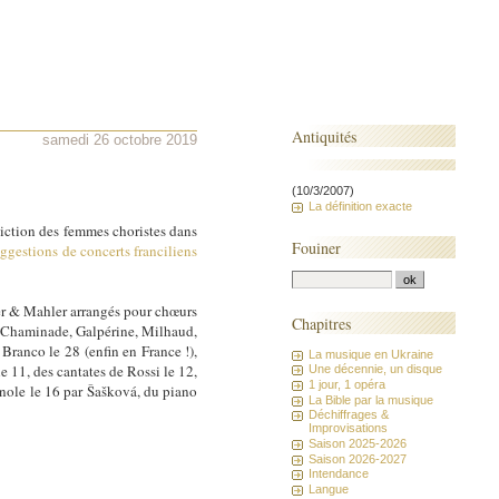
Antiquités
samedi 26 octobre 2019
(10/3/2007)
La définition exacte
diction des femmes choristes dans
Fouiner
ggestions de concerts franciliens
ler & Mahler arrangés pour chœurs
Chapitres
), Chaminade, Galpérine, Milhaud,
Branco le 28 (enfin en France !),
La musique en Ukraine
e 11, des cantates de Rossi le 12,
Une décennie, un disque
1 jour, 1 opéra
gnole le 16 par Šašková, du piano
La Bible par la musique
Déchiffrages &
Improvisations
Saison 2025-2026
Saison 2026-2027
Intendance
Langue