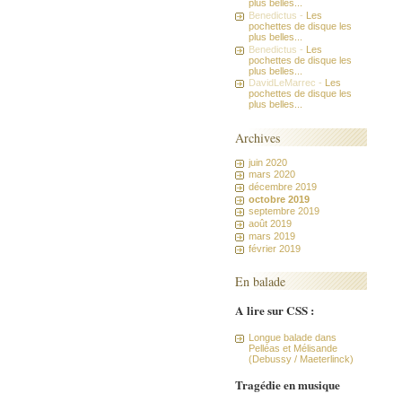
plus belles...
Benedictus -
Les
pochettes de disque les
plus belles...
Benedictus -
Les
pochettes de disque les
plus belles...
DavidLeMarrec -
Les
pochettes de disque les
plus belles...
Archives
juin 2020
mars 2020
décembre 2019
octobre 2019
septembre 2019
août 2019
mars 2019
février 2019
En balade
A lire sur CSS :
Longue balade dans
Pelléas et Mélisande
(Debussy / Maeterlinck)
Tragédie en musique