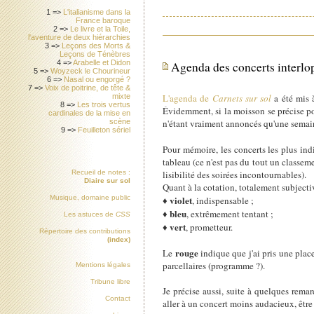
1 =>
L'italianisme dans la
France baroque
2 =>
Le livre et la Toile,
l'aventure de deux hiérarchies
3 =>
Leçons des Morts &
Leçons de Ténèbres
4 =>
Arabelle et Didon
Agenda des concerts interlo
5 =>
Woyzeck le Chourineur
6 =>
Nasal ou engorgé ?
7 =>
Voix de poitrine, de tête &
mixte
L'agenda de
Carnets sur sol
a été mis à
8 =>
Les trois vertus
Évidemment, si la moisson se précise po
cardinales de la mise en
scène
n'étant vraiment annoncés qu'une sema
9 =>
Feuilleton sériel
Pour mémoire, les concerts les plus ind
tableau (ce n'est pas du tout un classeme
Recueil de notes :
lisibilité des soirées incontournables).
Diaire sur sol
Quant à la cotation, totalement subjecti
Musique, domaine public
violet
♦
, indispensable ;
bleu
♦
, extrêmement tentant ;
Les astuces de
CSS
vert
♦
, prometteur.
Répertoire des contributions
(index)
rouge
Le
indique que j'ai pris une place
parcellaires (programme ?).
Mentions légales
Tribune libre
Je précise aussi, suite à quelques rema
Contact
aller à un concert moins audacieux, être e