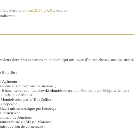
s la catégorie
Saison 2019-2020
a suscité :
ndiscrets
s deux dernières semaines en concert (qui ont, avec d'autres choses, occupé trop d
 Bataille ;
 d'Agincour ;
 scène et sur instruments anciens ;
, Blanc, Lenepveu, Landowski chantés de nuit au Panthéon par Grégoire Ichou ;
ial
Adrien
de Méhul ;
 Mendelssohn par le Trio Zeliha ;
s d'époque ;
Bizet) mis en musique par Lecocq ;
1 d'Arenski ;
ancelot
de Joncières ;
uatuor-fratrie au Musée Moreau ;
introduction de cornemuse ;