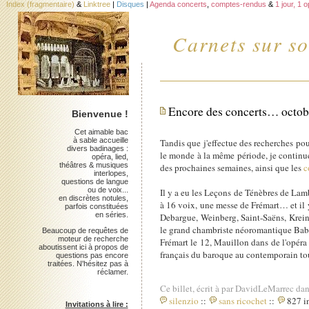
Index (fragmentaire)
&
Linktree
|
Disques
|
Agenda concerts
,
comptes-rendus
&
1 jour, 1 
Carnets sur so
Encore des concerts… octo
Bienvenue !
Cet aimable bac
à sable accueille
Tandis que j'effectue des recherches pou
divers badinages :
le monde à la même période, je continue
opéra, lied,
théâtres & musiques
des prochaines semaines, ainsi que les
c
interlopes,
questions de langue
ou de voix...
Il y a eu les Leçons de Ténèbres de Lam
en discrètes notules,
à 16 voix, une messe de Frémart… et il 
parfois constituées
en séries.
Debargue, Weinberg, Saint-Saëns, Krein 
le grand chambriste néoromantique Babaja
Beaucoup de requêtes de
moteur de recherche
Frémart le 12, Mauillon dans de l'opéra
aboutissent ici à propos de
français du baroque au contemporain to
questions pas encore
traitées. N'hésitez pas à
réclamer.
Ce billet, écrit à par DavidLeMarrec dan
silenzio
::
sans ricochet
::
827 in
Invitations à lire :