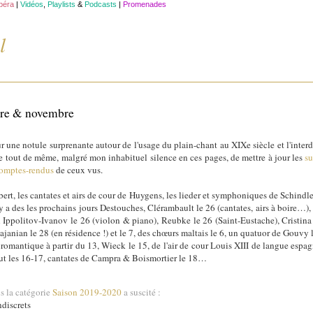
opéra
|
Vidéos
,
Playlists
&
Podcasts
|
Promenades
l
bre & novembre
r une notule surprenante autour de l'usage du plain-chant au XIXe siècle et l'inter
 tout de même, malgré mon inhabituel silence en ces pages, de mettre à jour les
su
omptes-rendus
de ceux vus.
bert, les cantates et airs de cour de Huygens, les lieder et symphoniques de Schind
y a des les prochains jours Destouches, Clérambault le 26 (cantates, airs à boire…
Ippolitov-Ivanov le 26 (violon & piano), Reubke le 26 (Saint-Eustache), Cristina 
nian le 28 (en résidence !) et le 7, des chœurs maltais le 6, un quatuor de Gouvy l
 romantique à partir du 13, Wieck le 15, de l'air de cour Louis XIII de langue espa
ut les 16-17, cantates de Campra & Boismortier le 18…
s la catégorie
Saison 2019-2020
a suscité :
discrets