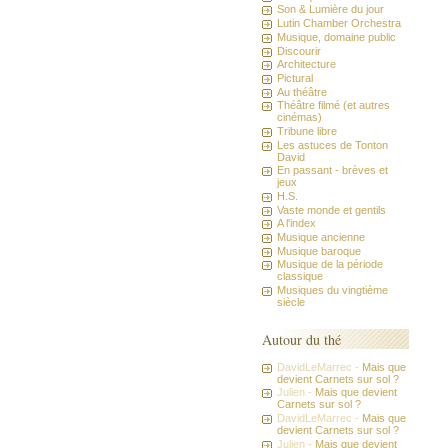
Son & Lumière du jour
Lutin Chamber Orchestra
Musique, domaine public
Discourir
Architecture
Pictural
Au théâtre
Théâtre filmé (et autres
cinémas)
Tribune libre
Les astuces de Tonton
David
En passant - brèves et
jeux
H.S.
Vaste monde et gentils
A l'index
Musique ancienne
Musique baroque
Musique de la période
classique
Musiques du vingtième
siècle
Autour du thé
DavidLeMarrec -
Mais que
devient Carnets sur sol ?
Julien -
Mais que devient
Carnets sur sol ?
DavidLeMarrec -
Mais que
devient Carnets sur sol ?
Julien -
Mais que devient