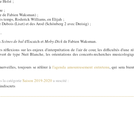
e Holst ;
re ;
ue de Fabien Waksman) ;
es temps, Roderick Williams, en Elijah ;
e Dubois (Liszt) et des Arod (Schönberg 2 avec Dreisig) ;
l…
s
Scènes de bal
d'Escaich et
Moby-Dick
de Fabien Waksman.
 réflexions sur les enjeux d'interprétation de l'air de cour, les difficultés d'une ré
vert de type Nuit Blanche, les orientations des concerts-recherches musicologiq
erveilles, toujours se référer à
l'agenda amoureusement entretenu
, qui sera bie
s la catégorie
Saison 2019-2020
a suscité :
ndiscrets