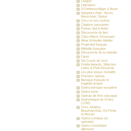
Langue
Littérature
D'Oehlenschläger à Ibsen
Vampires d'été : Byron,
Marschner, Stoker
Zorro et ses mythes
Citations passantes
Poésie, lied & lieder
Découverte du lied
Clara Wieck-Schumann
Alma Schindler-Mahler
Projet lied français
Mélodie française
Découverte de la mélodie
Faust
Via Crucis de Liszt
Goblin Awards, Sélection
Lutins & Putti d'incarnat
Les plus beaux récitatifs
Premiers opéras
Baroque français et
tragédie lyrique
Opéra baroque européen
Opéra seria
Opéras de l'ère classique
Andromaque de Grétry
(1780)
Tirso, Molière,
Beaumarchais, Da Ponte
et Mozart
Opéra-comique (et
opérette)
Opéra romantique
allemand