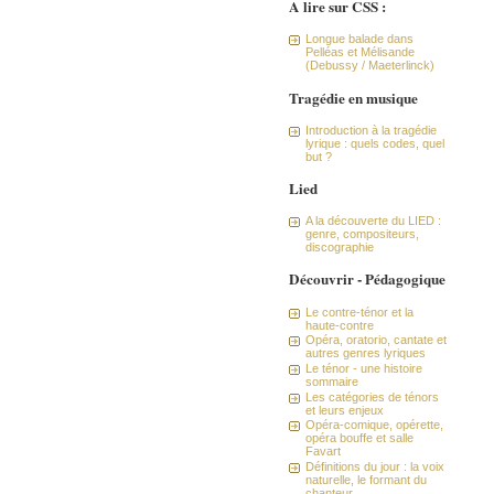
A lire sur CSS :
Longue balade dans
Pelléas et Mélisande
(Debussy / Maeterlinck)
Tragédie en musique
Introduction à la tragédie
lyrique : quels codes, quel
but ?
Lied
A la découverte du LIED :
genre, compositeurs,
discographie
Découvrir - Pédagogique
Le contre-ténor et la
haute-contre
Opéra, oratorio, cantate et
autres genres lyriques
Le ténor - une histoire
sommaire
Les catégories de ténors
et leurs enjeux
Opéra-comique, opérette,
opéra bouffe et salle
Favart
Définitions du jour : la voix
naturelle, le formant du
chanteur