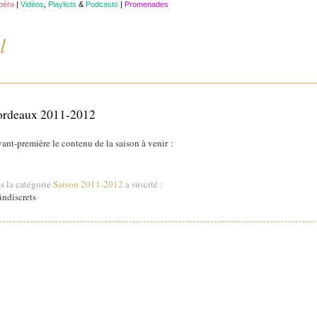
opéra
|
Vidéos
,
Playlists
&
Podcasts
|
Promenades
l
Bordeaux 2011-2012
ant-première le contenu de la saison à venir :
s la catégorie
Saison 2011-2012
a suscité :
ndiscrets