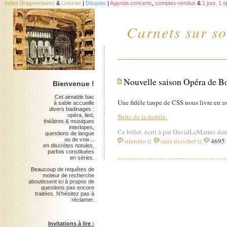
Index (fragmentaire)
&
Linktree
|
Disques
|
Agenda concerts
,
comptes-rendus
&
1 jour, 1 
Carnets sur so
Nouvelle saison Opéra de 
Bienvenue !
Cet aimable bac
Une fidèle taupe de CSS nous livre en av
à sable accueille
divers badinages :
opéra, lied,
Suite de la notule.
théâtres & musiques
interlopes,
Ce billet, écrit à par DavidLeMarrec dan
questions de langue
ou de voix...
silenzio
::
sans ricochet
::
4695 i
en discrètes notules,
parfois constituées
en séries.
Beaucoup de requêtes de
moteur de recherche
aboutissent ici à propos de
questions pas encore
traitées. N'hésitez pas à
réclamer.
Invitations à lire :