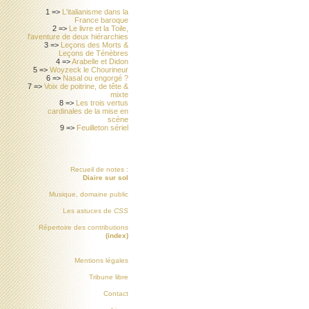
1 =>
L'italianisme dans la
France baroque
2 =>
Le livre et la Toile,
l'aventure de deux hiérarchies
3 =>
Leçons des Morts &
Leçons de Ténèbres
4 =>
Arabelle et Didon
5 =>
Woyzeck le Chourineur
6 =>
Nasal ou engorgé ?
7 =>
Voix de poitrine, de tête &
mixte
8 =>
Les trois vertus
cardinales de la mise en
scène
9 =>
Feuilleton sériel
Recueil de notes :
Diaire sur sol
Musique, domaine public
Les astuces de
CSS
Répertoire des contributions
(index)
Mentions légales
Tribune libre
Contact