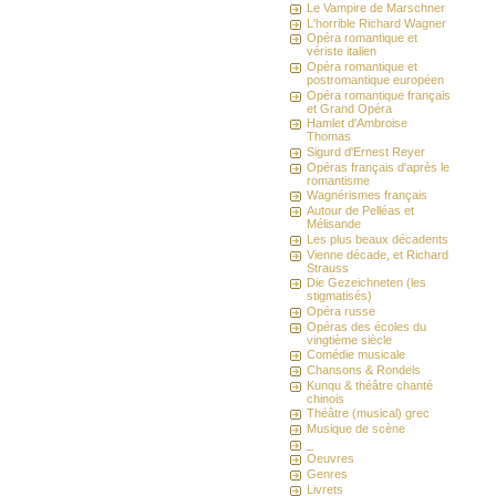
Le Vampire de Marschner
L'horrible Richard Wagner
Opéra romantique et
vériste italien
Opéra romantique et
postromantique européen
Opéra romantique français
et Grand Opéra
Hamlet d'Ambroise
Thomas
Sigurd d'Ernest Reyer
Opéras français d'après le
romantisme
Wagnérismes français
Autour de Pelléas et
Mélisande
Les plus beaux décadents
Vienne décade, et Richard
Strauss
Die Gezeichneten (les
stigmatisés)
Opéra russe
Opéras des écoles du
vingtième siècle
Comédie musicale
Chansons & Rondels
Kunqu & théâtre chanté
chinois
Théâtre (musical) grec
Musique de scène
_
Oeuvres
Genres
Livrets