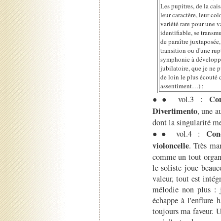
Les pupitres, de la cai
leur caractère, leur col
variété rare pour une 
identifiable, se transmu
de paraître juxtaposée
transition ou d'une ru
symphonie à développ
jubilatoire, que je ne
de loin le plus écouté 
assentiment…) ;
Co
●● vol.3 :
Divertimento
, une a
dont la singularité m
Con
●● vol.4 :
violoncelle
. Très ma
comme un tout organi
le soliste joue beauc
valeur, tout est intég
mélodie non plus : je
échappe à l'enflure 
toujours ma faveur. U