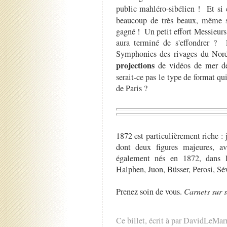
public mahléro-sibélien ! Et si 
beaucoup de très beaux, même s
gagné ! Un petit effort Messieur
aura terminé de s'effondrer ? L
Symphonies des rivages du Nord b
projections
de vidéos de mer dé
serait-ce pas le type de format qu
de Paris ?
1872 est particulièrement riche : 
dont deux figures majeures, av
également nés en 1872, dans l
Halphen, Juon, Büsser, Perosi, S
Prenez soin de vous.
Carnets sur 
Ce billet, écrit à par DavidLeMar