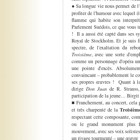
● Sa longue vie nous permet de l
profiter de l'humour avec lequel i
flamme qui habite son interpré
Parlement Suédois, ce que vous t
! Il a aussi été capté dans ses 
Royal de Stockholm. Et je suis fr
spectre, de l'exaltation du rebo
Troisième
, avec une sorte d'emp
comme un personnage d'opéra un 
une pointe d'excès. Absolument 
convaincant – probablement le co
ses propres œuvres !
Quant à l
dirige
Don Juan
de R. Strauss, 
participation de la jeune… Birgit
■ Franchement, au concert, cela p
Troisièm
et très charpenté de la
respectant cette composante, co
ou le grand monument plus 
mouvement, avec ses voix solistes
un rivage tourmenté – une œuvre tr