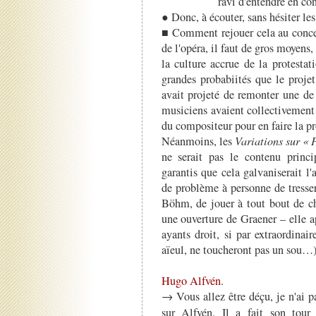
ravi d'entendre en con
● Donc, à écouter, sans hésiter l
■ Comment rejouer cela au conc
de l'opéra, il faut de gros moyens, 
la culture accrue de la protestat
grandes probabiités que le proje
avait projeté de remonter une de
musiciens avaient collectivement 
du compositeur pour en faire la p
Néanmoins, les
Variations sur « 
ne serait pas le contenu princ
garantis que cela galvaniserait l
de problème à personne de tresse
Böhm, de jouer à tout bout de
une ouverture de Graener – elle 
ayants droit, si par extraordinair
aïeul, ne toucheront pas un sou…
Hugo Alfvén
.
→ Vous allez être déçu, je n'ai p
sur Alfvén. Il a fait son to