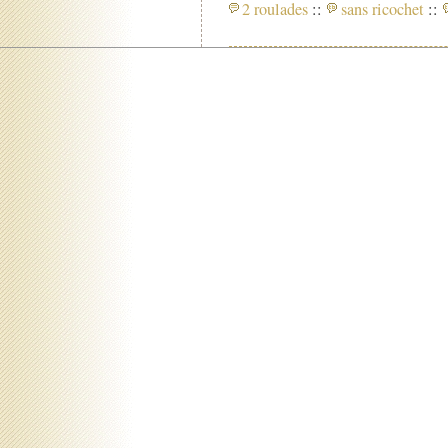
2 roulades
::
sans ricochet
::