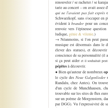
renouveler / se racheter / se karaj
tarie au concert – on avait assez d
qui ne l'avaient pas fait exprès
o
Schwarzkopf, sans s'occuper en p
évident à
brander
pour un concer
renvoie vers l'épineuse question
ludique,
génie & vilenie
.)
→ Néanmoins, si l'on peut passer
musique est désormais dans le do
élever des statues), et découvri
conscience de sa personnalité (il a
si ça peut aider
et il souhaitait peu
pépites
à découvrir.
op
● Bien qu'auteur de nombreux
le cycle des
Neue Galgenlieder
s
Randalu, chez Antes). On trouv
d'un cycle de Munchhausen, ch
trouvable sur les sites de flux eur
sur un poème de Morgenstern, dan
par DGG). Vu l'expressivité de sa