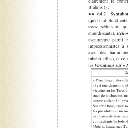
clairement le cont
Brahms !) ;
Symphon
●● vol.2 :
(qu'il faut plutôt e
assez séduisant, q
Écho
étourdissante),
aventureuse parmi c
impressionnistes à
avec des harmonies
inhabituelles), et ce
Variations sur « 
les
Va
« Prinz Eugen, der edl
») est une chanson trad
victoire sur les Turcs
trace de la chanson, ma
sonore collectif allem
Sur cette base, assez 
les possibilités d'un o
explosion de lyrisme 
contrechants de bois, d
Maîtres Chanteurs
(l'