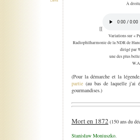
Liens
À droite
[[
Variations sur « P
Radiophilharmonie de la NDR de Hanov
dirigé par
une des plus bell
W.A.
(Pour la démarche et la légende
partie
(au bas de laquelle j'ai 
gourmandises.)
Mort en 1872
(150 ans du dé
Stanisław Moniuszko
.