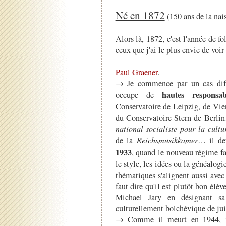
Né en 1872
(150 ans de la nai
Alors là, 1872, c'est l'année de f
ceux que j'ai le plus envie de voir 
Paul Graener
.
→ Je commence par un cas diffic
hautes responsabi
occupe de
Conservatoire de Leipzig, de Vie
du Conservatoire Stern de Berli
national-socialiste pour la cult
de la
Reichsmusikkamer
… il de
1933
, quand le nouveau régime fa
le style, les idées ou la généalogi
thématiques s'alignent aussi avec l
faut dire qu'il est plutôt bon élèv
Michael Jary en désignant s
culturellement bolchévique de jui
→ Comme il meurt en 1944, il 