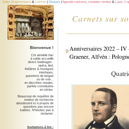
Index (fragmentaire)
&
Linktree
|
Disques
|
Agenda concerts
,
comptes-rendus
&
1 jour, 1 
Carnets sur so
Anniversaires 2022 – IV 
Bienvenue !
Graener, Alfvén : Pologn
Cet aimable bac
à sable accueille
divers badinages :
opéra, lied,
théâtres & musiques
Quatri
interlopes,
questions de langue
ou de voix...
en discrètes notules,
parfois constituées
en séries.
Beaucoup de requêtes de
moteur de recherche
aboutissent ici à propos de
questions pas encore
traitées. N'hésitez pas à
réclamer.
Invitations à lire :