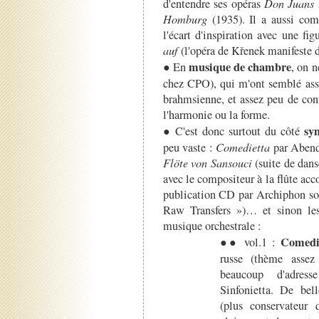
d'entendre ses opéras
Don Juans l
Homburg
(1935). Il a aussi c
l'écart d'inspiration avec une fi
auf
(l'opéra de Křenek manifeste
musique de chambre
● En
, on n
chez CPO), qui m'ont semblé ass
brahmsienne, et assez peu de co
l'harmonie ou la forme.
sy
● C'est donc surtout du côté
peu vaste :
Comedietta
par Abend
Flöte von Sansouci
(suite de dans
avec le compositeur à la flûte a
publication CD par Archiphon sous
Raw Transfers »)… et sinon le
musique orchestrale :
Comedi
●● vol.1 :
russe (thème assez
beaucoup d'adres
Sinfonietta. De be
(plus conservateur