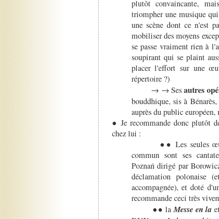
plutôt convaincante, mai
triompher une musique qui 
une scène dont ce n'est pa
mobiliser des moyens except
se passe vraiment rien à l'a
soupirant qui se plaint au
placer l'effort sur une œ
répertoire ?)
autres opé
→ → Ses
bouddhique, sis à Bénarès, 
auprès du public européen,
● Je recommande donc plutôt des
chez lui :
●● Les seules œuvres q
commun sont ses cantat
Poznań dirigé par Borowic
déclamation polonaise (e
accompagnée), et doté d'un
recommande ceci très vivem
Messe en la
●● la
e