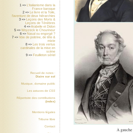
1 =>
L'italianisme dans la
France baroque
2 =>
Le livre et la Toile,
l'aventure de deux hiérarchies
3 =>
Leçons des Morts &
Leçons de Ténèbres
4 =>
Arabelle et Didon
5 =>
Woyzeck le Chourineur
6 =>
Nasal ou engorgé ?
7 =>
Voix de poitrine, de tête &
mixte
8 =>
Les trois vertus
cardinales de la mise en
scène
9 =>
Feuilleton sériel
Recueil de notes :
Diaire sur sol
Musique, domaine public
Les astuces de
CSS
Répertoire des contributions
(index)
Mentions légales
Tribune libre
Contact
À gauche 