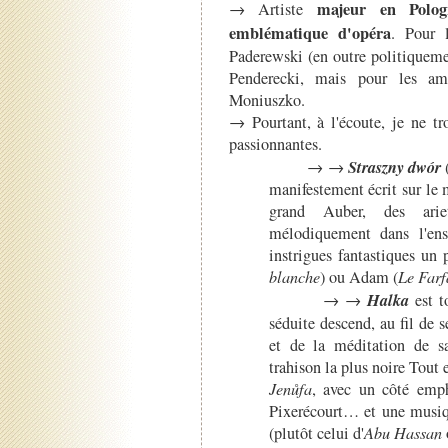
majeur en Polog
→ Artiste
emblématique d'opéra
. Pour 
Paderewski (en outre politiqueme
Penderecki, mais pour les ama
Moniuszko.
→ Pourtant, à l'écoute, je ne tr
passionnantes.
Straszny dwór
→ →
manifestement écrit sur le 
grand Auber, des ari
mélodiquement dans l'ens
instrigues fantastiques un
blanche
) ou Adam (
Le Farf
Halka
→ →
est t
séduite descend, au fil de s
et de la méditation de sa
trahison la plus noire Tout 
Jenůfa
, avec un côté em
Pixerécourt… et une musiq
(plutôt celui d'
Abu Hassan