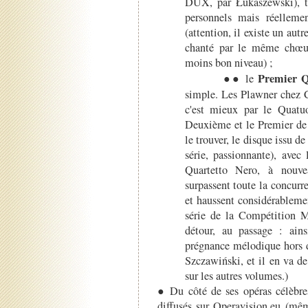
DUX, par Łukaszewski), tr
personnels mais réellem
(attention, il existe un aut
chanté par le même chœur
moins bon niveau) ;
Premier 
●● le
simple. Les Plawner chez 
c'est mieux par le Quat
Deuxième et le Premier de 
le trouver, le disque issu d
série, passionnante), avec
Quartetto Nero, à nouv
surpassent toute la concurre
et haussent considérableme
série de la Compétition 
détour, au passage : ain
prégnance mélodique hors
Szczawiński, et il en va d
sur les autres volumes.)
● Du côté de ses opéras célèbres
diffusés sur Operavision.eu (mê