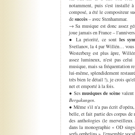
notamment, puis s'est installé à
composé, a été le compositeur su
succès
de
– avec Stenhammar.
→ Sa musique est donc assez gé
joue jamais en France – l'anniversa
les sym
● La priorité, ce sont
Svetlanov, la 4 par Willén… vous p
Westerberg est plus âpre, Willén
assez lumineux, n'est pas celui
musique, mais sa fréquentation re
lui-même, splendidement restauré
très bien le détail !), je crois qu'
net et emporté à la fois.
musiques de scène
● Ses
valent
Bergakungen
.
● Même s'il n'a pas écrit d'opéra,
belle, et fait partie des corpus de
des anthologies (le merveilleux
dans la monographie « OD sings
serfs orphelins », l'ensemble vocal