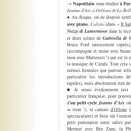
Napolitain
à Par
→
venu étudier
Jeanne d'Arc à Orléans
et
La Bell
● Au disque, on ne dispose sembl
avec piano
,
Calisto
(dans «
Il Sa
Nozze di Lamermoor
dans le réc
Gabriella di 
et deux scènes de
Bruce Ford (atrocement captés)
(accompagné et mené avec beauc
mou avec Matteuzzi !) qui est le 
la musique de Carafa. Tout cela s
mêmes formules que partout aille
particulier les introductions d
rapides), mais absolument rien de 
■ Je serais évidemment ravi q
particulier française, pour pouvo
un petit cycle
Jeanne d'Arc
d'
où 
se tient !), la cantate
d'Ollone
(
spectaculaire) et bien sûr l'orator
petit partenariat entre salles p
Mermet avec Bru Zane, la Phil