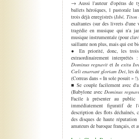
→ Aussi l'auteur d'opéras de ty
ballets héroïques, 1 pastorale l
trois déjà enregistrés (
Isbé, Titon
exaltantes (sur des livrets d'une 
tragédie en musique qui n'a ja
musique instrumentale (pour clavi
saillante non plus, mais qui est 
● En priorité, donc, les troi
extraordinairement interprétés 
Dominus regnavit
et
In exitu Isr
Cœli enarrant gloriam Dei
, les 
(Correas dans « In sole posuit » !)
■ Se couple facilement avec d'a
(Babylone avec
Dominus regnav
Facile à présenter au public 
immédiatement figuratif de l'
description des flots déchaînés, c
des disques de haute réputation 
amateurs de baroque français, et a