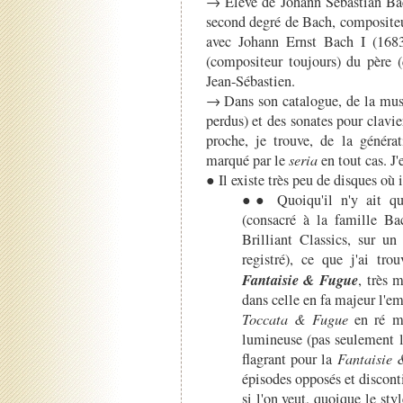
→ Élève de Johann Sebastian Bach
second degré de Bach, compositeu
avec Johann Ernst Bach I (1683-
(compositeur toujours) du père 
Jean-Sébastien.
→ Dans son catalogue, de la musiq
perdus) et des sonates pour clavi
proche, je trouve, de la générat
marqué par le
seria
en tout cas. J'
● Il existe très peu de disques où i
●● Quoiqu'il n'y ait que
(consacré à la famille Ba
Brilliant Classics, sur un
registré), ce que j'ai tro
Fantaisie & Fugue
, très 
dans celle en fa majeur l'em
Toccata & Fugue
en ré m
lumineuse (pas seulement li
flagrant pour la
Fantaisie 
épisodes opposés et discon
si l'on veut, quoique le st