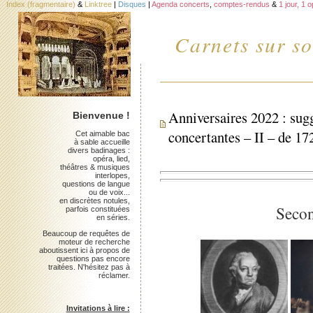
Index (fragmentaire)
&
Linktree
|
Disques
|
Agenda concerts
,
comptes-rendus
&
1 jour, 1 
Carnets sur so
Anniversaires 2022 : sug
Bienvenue !
concertantes – II – de 17
Cet aimable bac
à sable accueille
divers badinages :
opéra, lied,
théâtres & musiques
interlopes,
questions de langue
ou de voix...
en discrètes notules,
Secon
parfois constituées
en séries.
Beaucoup de requêtes de
moteur de recherche
aboutissent ici à propos de
questions pas encore
traitées. N'hésitez pas à
réclamer.
Invitations à lire :