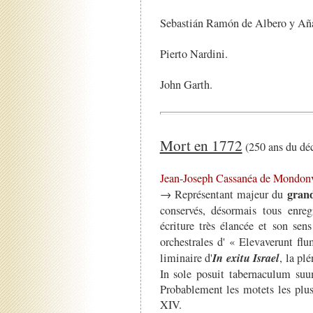
Sebastián Ramón de Albero y Añ
Pierto Nardini.
John Garth.
Mort en 1772
(250 ans du dé
Jean-Joseph Cassanéa de Mondonv
gran
→ Représentant majeur du
conservés, désormais tous enreg
écriture très élancée et son sen
orchestrales d' « Elevaverunt fl
In exitu Israel
liminaire d'
, la pl
In sole posuit tabernaculum s
Probablement les motets les plus
XIV.