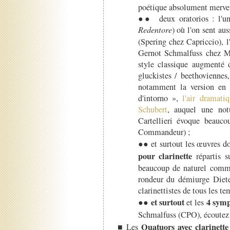
poétique absolument mervei
●● deux oratorios : l'un 
Redentore
) où l'on sent au
(Spering chez Capriccio), l
Gernot Schmalfuss chez 
style classique augmenté 
gluckistes / beethoviennes
notamment la version en 
d'intorno »,
l'air dramati
Schubert
, auquel une not
Cartellieri évoque beauc
Commandeur) ;
●● et surtout les œuvres d
pour clarinette
répartis 
beaucoup de naturel comme
rondeur du démiurge Diete
clarinettistes de tous les t
et surtout
4 sym
●●
et les
Schmalfuss (CPO), écoutez
Quatuors avec clarinette
■ Les