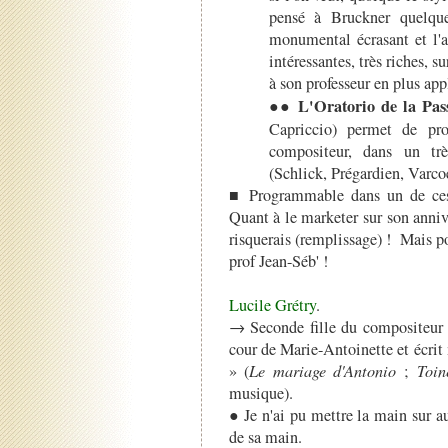
pensé à Bruckner quelquef
monumental écrasant et l'a
intéressantes, très riches, s
à son professeur en plus ap
L'Oratorio de la Pas
●●
Capriccio) permet de pro
compositeur, dans un tr
(Schlick, Prégardien, Varc
■ Programmable dans un de ces
Quant à le marketer sur son annive
risquerais (remplissage) ! Mais p
prof Jean-Séb' !
Lucile Grétry
.
→ Seconde fille du compositeur e
cour de Marie-Antoinette et écrit
» (
Le mariage d'Antonio
;
Toin
musique).
● Je n'ai pu mettre la main sur 
de sa main.