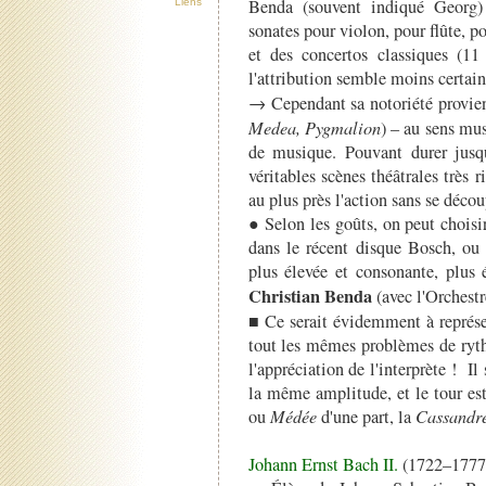
Benda (souvent indiqué Georg)
Liens
sonates pour violon, pour flûte, p
et des concertos classiques (1
l'attribution semble moins certain
→ Cependant sa notoriété provie
Medea, Pygmalion
) – au sens mu
de musique. Pouvant durer jus
véritables scènes théâtrales trè
au plus près l'action sans se déc
● Selon les goûts, on peut choisir
dans le récent disque Bosch, ou 
plus élevée et consonante, plus 
Christian Benda
(avec l'Orchest
■ Ce serait évidemment à représe
tout les mêmes problèmes de rythm
l'appréciation de l'interprète ! Il
la même amplitude, et le tour es
ou
Médée
d'une part, la
Cassandr
Johann Ernst Bach II.
(1722–1777