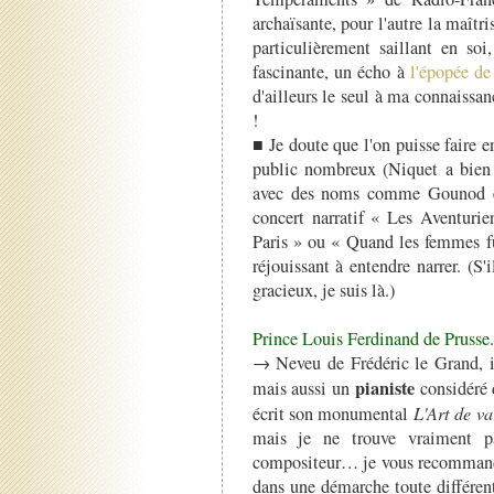
archaïsante, pour l'autre la maîtr
particulièrement saillant en so
fascinante, un écho à
l'épopée de
d'ailleurs le seul à ma connaissa
!
■ Je doute que l'on puisse faire 
public nombreux (Niquet a bien
avec des noms comme Gounod et
concert narratif « Les Aventurie
Paris » ou « Quand les femmes fu
réjouissant à entendre narrer. (S'i
gracieux, je suis là.)
Prince Louis Ferdinand de Prusse
.
→ Neveu de Frédéric le Grand, il
pianiste
mais aussi un
considéré 
écrit son monumental
L'Art de va
mais je ne trouve vraiment p
compositeur… je vous recommand
dans une démarche toute différent