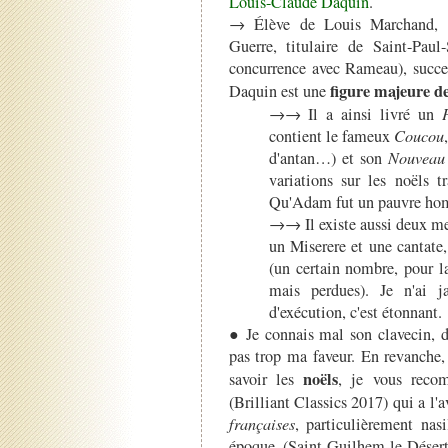
Louis-Claude Daquin
.
→ Élève de Louis Marchand, fi
Guerre, titulaire de Saint-Paul-
concurrence avec Rameau), succ
figure majeure de
Daquin est une
→→ Il a ainsi livré un
contient le fameux
Coucou
d'antan…) et son
Nouveau 
variations sur les noëls 
Qu'Adam fut un pauvre hom
→→ Il existe aussi deux me
un Miserere et une cantate
(un certain nombre, pour la
mais perdues). Je n'ai 
d'exécution, c'est étonnant.
● Je connais mal son clavecin, d
pas trop ma faveur. En revanche, 
noëls
savoir les
, je vous reco
(Brilliant Classics 2017) qui a l'a
françaises
, particulièrement nas
époque (Saint-Guilhem-le-Désert