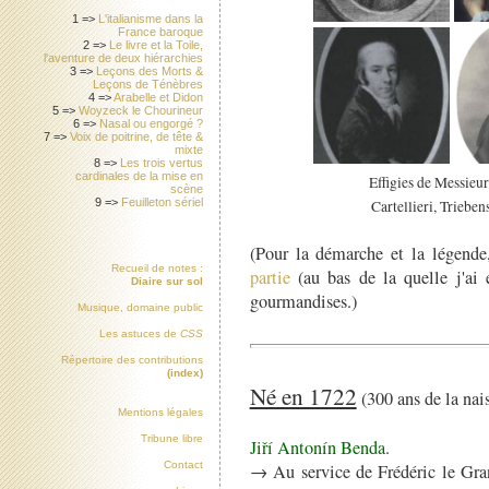
1 =>
L'italianisme dans la
France baroque
2 =>
Le livre et la Toile,
l'aventure de deux hiérarchies
3 =>
Leçons des Morts &
Leçons de Ténèbres
4 =>
Arabelle et Didon
5 =>
Woyzeck le Chourineur
6 =>
Nasal ou engorgé ?
7 =>
Voix de poitrine, de tête &
mixte
8 =>
Les trois vertus
cardinales de la mise en
Effigies de Messieu
scène
9 =>
Feuilleton sériel
Cartellieri, Triebe
(Pour la démarche et la légende
Recueil de notes :
partie
(au bas de la quelle j'ai 
Diaire sur sol
gourmandises.)
Musique, domaine public
Les astuces de
CSS
Répertoire des contributions
(index)
Né en 1722
(300 ans de la nai
Mentions légales
Tribune libre
Jiří Antonín Benda
.
Contact
→ Au service de Frédéric le Gra