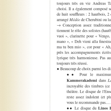
toujours très en vie Andreas T
choisi. Il a également composé 
de huit souffleurs : 2 hautbois, 2
arrangé
Médée
de Cherubini ou l
→ Conception assez traditionne
tiennent le rôle des solistes (haut
vuoi », clarinette pour « Vengo,
mano », « Deh vieni alla finestr
ma tu ben mio », cor pour « Ah, 
près les accompagnements écrits
lyrique très harmonieuse. Pas au
toujours très réussi.
● Beaucoup de choix parmi les dis
●● Pour le maximum de
Kammerakademi
dans
L
incroyable des timbres (ce
théâtre. Le disque de l'En
reste assez indolent (et p
vous le recommande pas.…
Linos 
●● Le disque du