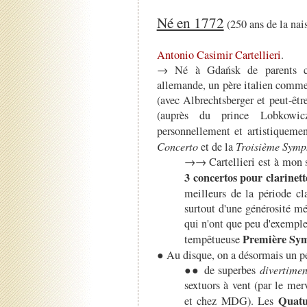
Né en 1772
(250 ans de la nai
Antonio Casimir Cartellieri
.
→ Né à Gdańsk de parents ch
allemande, un père italien comme 
(avec Albrechtsberger et peut-êt
(auprès du prince Lobkowic
personnellement et artistiquemen
Concerto
et de la
Troisième Symp
→→ Cartellieri est à mon 
3 concertos pour clarinet
meilleurs de la période cl
surtout d'une générosité m
qui n'ont que peu d'exemple.
Première Sy
tempêtueuse
● Au disque, on a désormais un pe
●● de superbes
divertime
sextuors à vent (par le m
Quatu
et chez MDG). Les