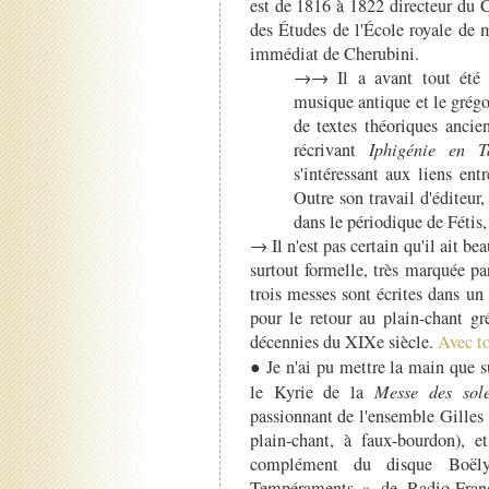
est de 1816 à 1822 directeur du C
des Études de l'École royale de 
immédiat de Cherubini.
→→ Il a avant tout été un
musique antique et le grégo
de textes théoriques ancie
récrivant
Iphigénie en 
s'intéressant aux liens ent
Outre son travail d'éditeur,
dans le périodique de Fétis
→ Il n'est pas certain qu'il ait be
surtout formelle, très marquée p
trois messes sont écrites dans un
pour le retour au plain-chant gr
décennies du XIXe siècle.
Avec to
● Je n'ai pu mettre la main que 
le Kyrie de la
Messe des sol
passionnant de l'ensemble Gilles
plain-chant, à faux-bourdon),
complément du disque Boëly
Tempéraments » de Radio-Franc