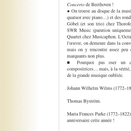
Concerto
de Beethoven !
● On trouve au disque de la musi
quatuor avec piano…) et des rondo
Göbel (et son trio) chez Thorofo
SWR Music (parution uniquement
Quartet chez Musicaphon. L'Octuo
l'œuvre, on demeure dans la conv
mais on y rencontre assez peu d
marquants non plus.
■ Pourquoi pas oser un con
compositrices… mais, à la vérité
de la grande musique oubliée.
Johann Wilhelm Wilms (1772–18
Thomas Byström.
Maria Frances Parke (1772–1822)
anniversaire cette année !