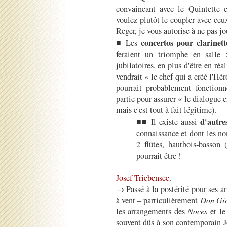
convaincant avec le Quintette c
voulez plutôt le coupler avec c
Reger, je vous autorise à ne pas jou
concertos pour clarinett
■ Les
feraient un triomphe en salle 
jubilatoires, en plus d'être en ré
vendrait « le chef qui a créé l'Hé
pourrait probablement fonctionn
partie pour assurer « le dialogue e
mais c'est tout à fait légitime).
d'autre
■■ Il existe aussi
connaissance et dont les nom
2 flûtes, hautbois-basson 
pourrait être !
Josef Triebensee
.
→ Passé à la postérité pour ses 
à vent – particulièrement
Don Gi
les arrangements des
Noces
et l
souvent dûs à son contemporain 