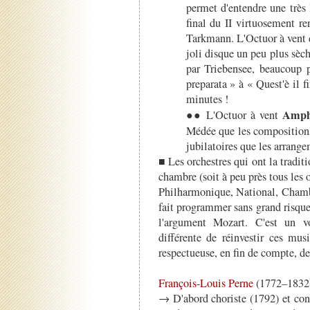
permet d'entendre une très 
final du II virtuosement r
Tarkmann. L'Octuor à vent d
joli disque un peu plus sèch
par Triebensee, beaucoup p
preparata » à « Quest'è il f
minutes !
Amph
●● L'Octuor à vent
Médée que les composition
jubilatoires que les arrang
■ Les orchestres qui ont la traditi
chambre (soit à peu près tous les 
Philharmonique, National, Chambr
fait programmer sans grand risque
l'argument Mozart. C'est un v
différente de réinvestir ces mu
respectueuse, en fin de compte, de
François-Louis Perne
(1772–1832
→ D'abord choriste (1792) et cont