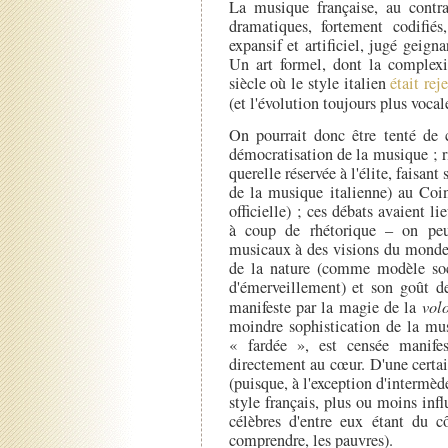
La musique française, au contra
dramatiques, fortement codifi
expansif et artificiel, jugé geig
Un art formel, dont la complexit
siècle où le style italien
était rej
(et l'évolution toujours plus voca
On pourrait donc être tenté de 
démocratisation de la musique ; ri
querelle réservée à l'élite, faisant
de la musique italienne) au Coi
officielle) ; ces débats avaient li
à coup de rhétorique – on peut
musicaux à des visions du monde.
de la nature (comme modèle soc
d'émerveillement) et son goût de
manifeste par la magie de la
vol
moindre sophistication de la mus
« fardée », est censée manife
directement au cœur. D'une certai
(puisque, à l'exception d'intermède
style français, plus ou moins infl
célèbres d'entre eux étant du c
comprendre, les pauvres).