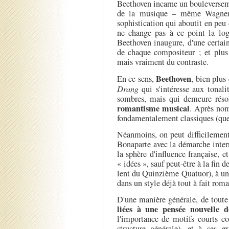
Beethoven incarne un bouleversem
de la musique – même Wagner, 
sophistication qui aboutit en peu 
ne change pas à ce point la log
Beethoven inaugure, d'une certain
de chaque compositeur ; et plus 
mais vraiment du contraste.
Beethoven
En ce sens,
, bien plus
Drang
qui s'intéresse aux tonal
sombres, mais qui demeure réso
romantisme musical
. Après nom
fondamentalement classiques (que
Néanmoins, on peut difficilement 
Bonaparte avec la démarche inter
la sphère d'influence française, e
« idées », sauf peut-être à la f
lent du Quinzième Quatuor), à un
dans un style déjà tout à fait rom
D'une manière générale, de tout
liées à une pensée nouvelle d
l'importance de motifs courts c
structure générale), et à ses e