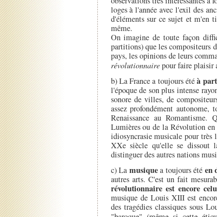
observations très intéressantes à f
loges à l'année avec l'exil des anc
d'éléments sur ce sujet et m'en t
même.
On imagine de toute façon diffic
partitions) que les compositeurs d
pays, les opinions de leurs comman
révolutionnaire
pour faire plaisir
à par
b) La France a toujours été
l'époque de son plus intense rayon
sonore de villes, de compositeurs
assez profondément autonome, tou
Renaissance au Romantisme. Qu
Lumières ou de la Révolution en 
idiosyncrasie musicale pour très 
XXe siècle qu'elle se dissout la
distinguer des autres nations musi
musique
en 
c) La
a toujours été
autres arts. C'est un fait mesura
révolutionnaire est encore cel
musique de Louis XIII est encor
des tragédies classiques sous L
"baroque" (même si cette étiq