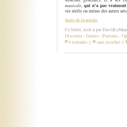
qui n'a pas vraiment
musicale
,
vie réelle ou même des autres arts
Suite de la notule.
Ce billet, écrit à par DavidLeMar
Discourir
-
Genres
-
Portraits
-
Opé
4 roulades
::
sans ricochet
::