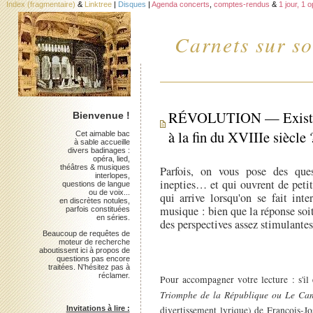
Index (fragmentaire)
&
Linktree
|
Disques
|
Agenda concerts
,
comptes-rendus
&
1 jour, 1 
Carnets sur so
RÉVOLUTION — Existe-t-i
Bienvenue !
à la fin du XVIIIe siècle 
Cet aimable bac
à sable accueille
divers badinages :
opéra, lied,
théâtres & musiques
Parfois, on vous pose des ques
interlopes,
inepties… et qui ouvrent de petit
questions de langue
ou de voix...
qui arrive lorsqu'on se fait int
en discrètes notules,
musique : bien que la réponse soit
parfois constituées
en séries.
des perspectives assez stimulantes
Beaucoup de requêtes de
moteur de recherche
aboutissent ici à propos de
questions pas encore
traitées. N'hésitez pas à
réclamer.
Pour accompagner votre lecture : s'il
Triomphe de la République ou Le Ca
divertissement lyrique) de François-J
Invitations à lire :