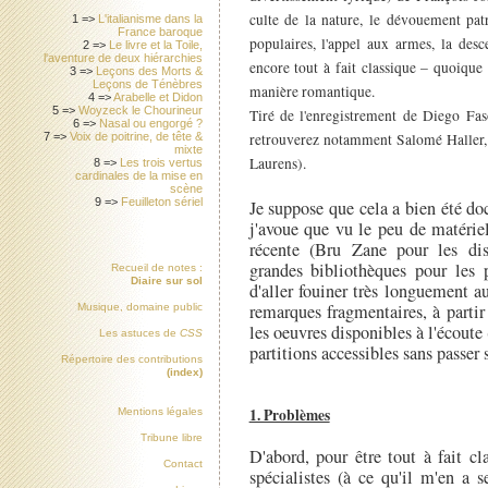
culte de la nature, le dévouement pat
1 =>
L'italianisme dans la
France baroque
populaires, l'appel aux armes, la des
2 =>
Le livre et la Toile,
l'aventure de deux hiérarchies
encore tout à fait classique – quoiqu
3 =>
Leçons des Morts &
Leçons de Ténèbres
manière romantique.
4 =>
Arabelle et Didon
5 =>
Woyzeck le Chourineur
Tiré de l'enregistrement de Diego Fas
6 =>
Nasal ou engorgé ?
retrouverez notamment Salomé Haller, 
7 =>
Voix de poitrine, de tête &
mixte
Laurens).
8 =>
Les trois vertus
cardinales de la mise en
scène
9 =>
Feuilleton sériel
Je suppose que cela a bien été d
j'avoue que vu le peu de matérie
récente (Bru Zane pour les dis
grandes bibliothèques pour les p
Recueil de notes :
Diaire sur sol
d'aller fouiner très longuement a
remarques fragmentaires, à partir
Musique, domaine public
les oeuvres disponibles à l'écoute 
Les astuces de
CSS
partitions accessibles sans passer 
Répertoire des contributions
(index)
1. Problèmes
Mentions légales
Tribune libre
D'abord, pour être tout à fait cla
Contact
spécialistes (à ce qu'il m'en a 