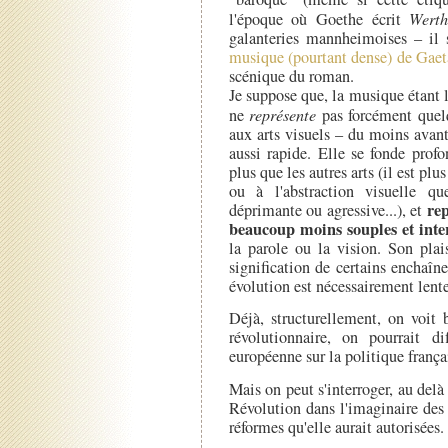
l'époque où Goethe écrit
Werth
galanteries mannheimoises – il s
musique (pourtant dense) de Gae
scénique du roman.
Je suppose que, la musique étant l'
ne
représente
pas forcément quelq
aux arts visuels – du moins avant
aussi rapide. Elle se fonde profo
plus que les autres arts (il est plu
ou à l'abstraction visuelle qu
re
déprimante ou agressive...), et
beaucoup moins souples et inte
la parole ou la vision. Son plais
signification de certains enchaî
évolution est nécessairement lente
Déjà, structurellement, on voit 
révolutionnaire, on pourrait di
européenne sur la politique frança
Mais on peut s'interroger, au delà
Révolution dans l'imaginaire des 
réformes qu'elle aurait autorisées.