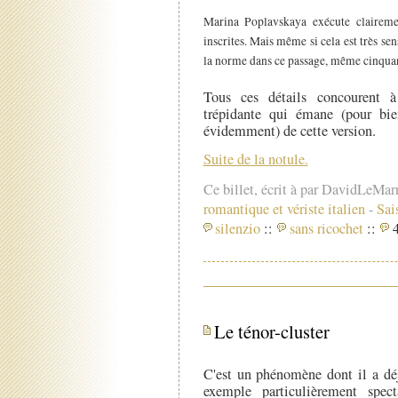
Marina Poplavskaya exécute clairemen
inscrites. Mais même si cela est très se
la norme dans ce passage, même cinquante
Tous ces détails concourent à
trépidante qui émane (pour bien
évidemment) de cette version.
Suite de la notule.
Ce billet, écrit à par DavidLeMar
romantique et vériste italien
-
Sai
silenzio
::
sans ricochet
::
4
Le ténor-cluster
C'est un phénomène dont il a dé
exemple particulièrement spect