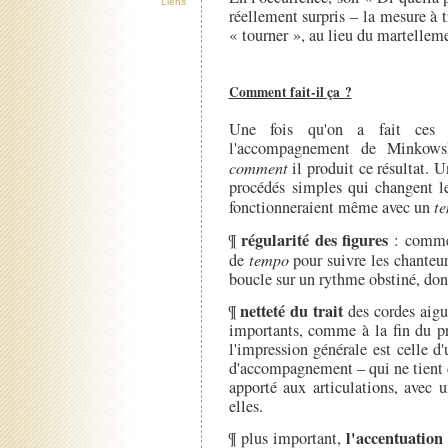
Liens
réellement surpris – la mesure à 
« tourner », au lieu du martelleme
Comment fait-il ça ?
Une fois qu'on a fait ces o
l'accompagnement de Minkowsk
comment
il produit ce résultat. 
procédés simples qui changent l
fonctionneraient même avec un
t
régularité des figures
¶
: comme 
de
tempo
pour suivre les chanteu
boucle sur un rythme obstiné, do
netteté du trait
¶
des cordes aigu
importants, comme à la fin du pre
l'impression générale est celle 
d'accompagnement – qui ne tient d
apporté aux articulations, avec 
elles.
l'accentuation
¶ plus important,