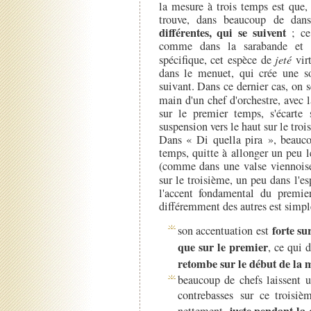
la mesure à trois temps est que,
trouve, dans beaucoup de dan
différentes, qui se suivent
; ce 
comme dans la sarabande et l
spécifique, cet espèce de
jeté
virt
dans le menuet, qui crée une so
suivant. Dans ce dernier cas, on se
main d'un chef d'orchestre, avec 
sur le premier temps, s'écarte
suspension vers le haut sur le troi
Dans « Di quella pira », beauco
temps, quitte à allonger un peu 
(comme dans une valse viennoise)
sur le troisième, un peu dans l'e
l'accent fondamental du premi
différemment des autres est simpl
forte su
son accentuation est
que sur le premier
, ce qui 
retombe sur le début de la 
beaucoup de chefs laissent 
contrebasses sur ce troisi
juste pendant la 
nettement,