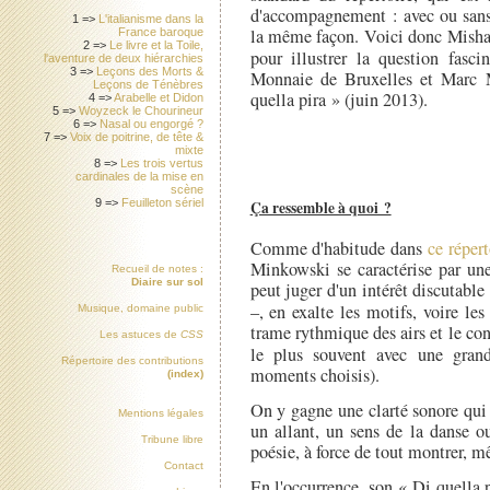
d'accompagnement : avec ou sans 
1 =>
L'italianisme dans la
la même façon. Voici donc Misha
France baroque
2 =>
Le livre et la Toile,
pour illustrer la question fasc
l'aventure de deux hiérarchies
3 =>
Leçons des Morts &
Monnaie de Bruxelles et Marc M
Leçons de Ténèbres
quella pira » (juin 2013).
4 =>
Arabelle et Didon
5 =>
Woyzeck le Chourineur
6 =>
Nasal ou engorgé ?
7 =>
Voix de poitrine, de tête &
mixte
8 =>
Les trois vertus
cardinales de la mise en
scène
9 =>
Feuilleton sériel
Ça ressemble à quoi ?
Comme d'habitude dans
ce réper
Minkowski se caractérise par une 
Recueil de notes :
Diaire sur sol
peut juger d'un intérêt discutab
–, en exalte les motifs, voire le
Musique, domaine public
trame rythmique des airs et le con
Les astuces de
CSS
le plus souvent avec une gran
Répertoire des contributions
moments choisis).
(index)
On y gagne une clarté sonore qui 
Mentions légales
un allant, un sens de la danse o
Tribune libre
poésie, à force de tout montrer, mêm
Contact
En l'occurrence, son « Di quella