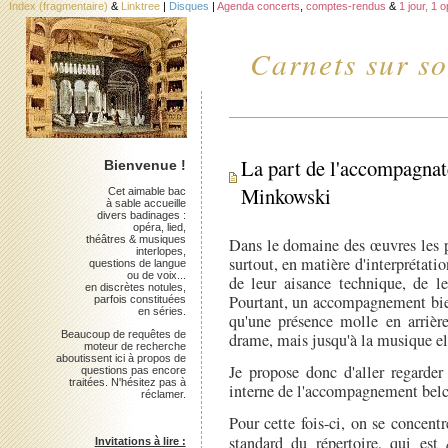
Index (fragmentaire)
&
Linktree
|
Disques
|
Agenda concerts
,
comptes-rendus
&
1 jour, 1 
Carnets sur so
La part de l'accompagnate
Bienvenue !
Minkowski
Cet aimable bac
à sable accueille
divers badinages :
opéra, lied,
théâtres & musiques
Dans le domaine des œuvres les p
interlopes,
surtout, en matière d'interprétatio
questions de langue
ou de voix...
de leur aisance technique, de leu
en discrètes notules,
Pourtant, un accompagnement bie
parfois constituées
en séries.
qu'une présence molle en arrièr
Beaucoup de requêtes de
drame, mais jusqu'à la musique e
moteur de recherche
aboutissent ici à propos de
Je propose donc d'aller regarder
questions pas encore
traitées. N'hésitez pas à
interne de l'accompagnement belc
réclamer.
Pour cette fois-ci, on se concent
standard du répertoire, qui est
Invitations à lire :