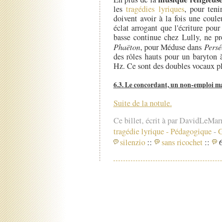
les
tragédies lyriques
, pour ten
doivent avoir à la fois une coul
éclat arrogant que l'écriture pour
basse continue chez Lully, ne pr
Phaëton
, pour Méduse dans
Persé
des rôles hauts pour un baryton 
Hz. Ce sont des doubles vocaux pl
6.3. Le concordant, un non-emploi ma
Suite de la notule.
Ce billet, écrit à par DavidLeMar
tragédie lyrique
-
Pédagogique
-
G
silenzio
::
sans ricochet
::
6