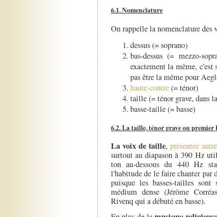
6.1. Nomenclature
On rappelle la nomenclature des vo
dessus (= soprano)
bas-dessus (= mezzo-sopra
exactement la même, c'est s
pas être la même pour Aegl
haute-contre
(= ténor)
taille (= ténor grave, dans 
basse-taille (= basse)
6.2. La taille, ténor grave ou premier
La voix de taille
,
présentée autre
surtout au diapason à 390 Hz util
ton au-dessous du 440 Hz stan
l'habitude de le faire chanter par 
puisque les basses-tailles sont
médium dense (Jérôme Corréas
Rivenq qui a débuté en basse).
musique religieus
En plus de la