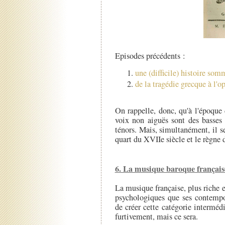
Episodes précédents :
une (difficile) histoire som
de la tragédie grecque à l'op
On rappelle, donc, qu'à l'époqu
voix non aiguës sont des basses 
ténors. Mais, simultanément, il s
quart du XVIIe siècle et le règne 
6. La musique baroque française
La musique française, plus riche e
psychologiques que ses contempor
de créer cette catégorie interméd
furtivement, mais ce sera.