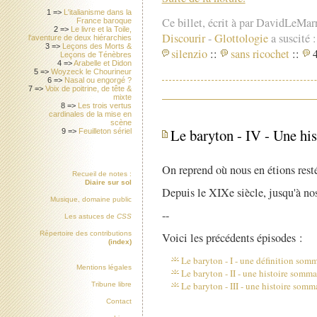
1 =>
L'italianisme dans la
Ce billet, écrit à par DavidLeMar
France baroque
2 =>
Le livre et la Toile,
Discourir
-
Glottologie
a suscité :
l'aventure de deux hiérarchies
3 =>
Leçons des Morts &
silenzio
::
sans ricochet
::
4
Leçons de Ténèbres
4 =>
Arabelle et Didon
5 =>
Woyzeck le Chourineur
6 =>
Nasal ou engorgé ?
7 =>
Voix de poitrine, de tête &
mixte
8 =>
Les trois vertus
cardinales de la mise en
scène
Le baryton - IV - Une hi
9 =>
Feuilleton sériel
On reprend où nous en étions resté
Recueil de notes :
Diaire sur sol
Depuis le XIXe siècle, jusqu'à nos
Musique, domaine public
--
Les astuces de
CSS
Répertoire des contributions
Voici les précédents épisodes :
(index)
Le baryton - I - une définition som
Mentions légales
Le baryton - II - une histoire sommai
Le baryton - III - une histoire somm
Tribune libre
Contact