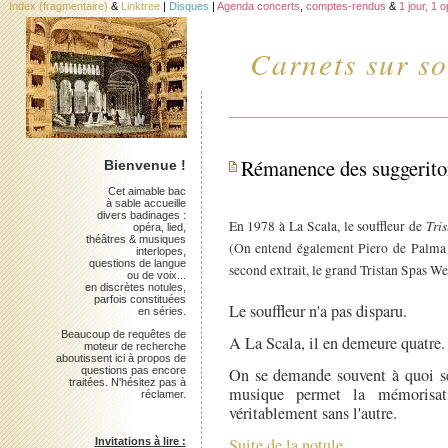
Index (fragmentaire)
&
Linktree
|
Disques
|
Agenda concerts
,
comptes-rendus
&
1 jour, 1 
Carnets sur so
Rémanence des suggerito
Bienvenue !
Cet aimable bac
à sable accueille
divers badinages :
Tri
En 1978 à La Scala, le souffleur de
opéra, lied,
théâtres & musiques
(On entend également Piero de Palma 
interlopes,
questions de langue
second extrait, le grand Tristan Spas We
ou de voix...
en discrètes notules,
parfois constituées
Le souffleur n'a pas disparu.
en séries.
Beaucoup de requêtes de
A La Scala, il en demeure quatre.
moteur de recherche
aboutissent ici à propos de
questions pas encore
On se demande souvent à quoi sert
traitées. N'hésitez pas à
musique permet la mémorisat
réclamer.
véritablement sans l'autre.
Suite de la notule.
Invitations à lire :