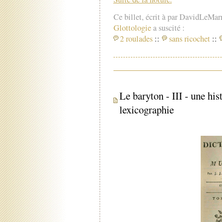
Ce billet, écrit à par DavidLeMar
Glottologie
a suscité :
2 roulades
::
sans ricochet
::
Le baryton - III - une his
lexicographie