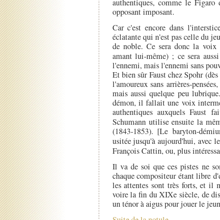
authentiques, comme le Figaro
opposant imposant.
Car c'est encore dans l'intersti
éclatante qui n'est pas celle du jeu
de noble. Ce sera donc la voix d
amant lui-même) ; ce sera aussi 
l'ennemi, mais l'ennemi sans pouvoi
Et bien sûr Faust chez Spohr (dès
l'amoureux sans arrières-pensées,
mais aussi quelque peu lubrique.
démon, il fallait une voix interm
authentiques auxquels Faust fai
Schumann utilise ensuite la mêm
(1843-1853). [Le baryton-démiu
usitée jusqu'à aujourd'hui, avec l
François Cattin, ou, plus intéress
Il va de soi que ces pistes ne s
chaque compositeur étant libre d'
les attentes sont très forts, et il
voire la fin du XIXe siècle, de d
un ténor à aigus pour jouer le jeu
Suite de la notule.