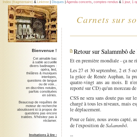
Index (fragmentaire)
&
Linktree
|
Disques
|
Agenda concerts
,
comptes-rendus
&
1 jour, 1 
Carnets sur so
Retour sur Salammbô de R
Bienvenue !
Cet aimable bac
Et en première mondiale - ça ne ri
à sable accueille
divers badinages :
Les 27 et 30 septembre, 2 et 5 oc
opéra, lied,
théâtres & musiques
la grâce de Renée Auphan, la pr
interlopes,
questions de langue
quatre-vingt ans au mois. Il n'e
ou de voix...
reporté sur CD) qu'un morceau de 
en discrètes notules,
parfois constituées
en séries.
CSS ne sera sans doute pas sur le
Beaucoup de requêtes de
chargé à tous les niveaux, mais es
moteur de recherche
le déplacement.
aboutissent ici à propos de
questions pas encore
traitées. N'hésitez pas à
Pour ce faire, nous avons capté, a
réclamer.
de l'exposition de
Salammbô
.
--
Invitations à lire :