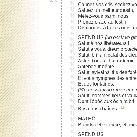
Liens
Calmez vos cris, séchez vo
Saluez un meilleur destin,
Mêlez-vous parmi nous.
Prenez place au festin.
Demandez à la fois une cou
SPENDIUS
(un esclave gr
Salut à nos libérateurs !
Salut à vous, dieux protecte
Salut, brillant éclat des cie
Astre d'or au char radieux,
Splendeur bénie...
Salut, sylvains, fils des forê
Et vous nymphes des antres
Et des fontaines.
(S'adressant aux mercenair
Salut, hommes fiers et vaill
Dont l'épée aux éclairs bril
[
1
]
Brisa nos chaînes.
MATHÔ
Prends cette coupe, et bois
SPENDIUS