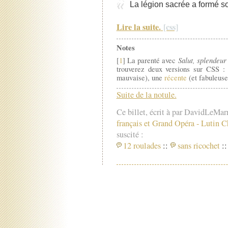
La légion sacrée a formé s
Lire la suite.
Notes
Salut, splendeur
[
1
] La parenté avec
trouverez deux versions sur CSS 
mauvaise), une
récente
(et fabuleuse
Suite de la notule.
Ce billet, écrit à par DavidLeMar
français et Grand Opéra
-
Lutin C
suscité :
12 roulades
::
sans ricochet
::