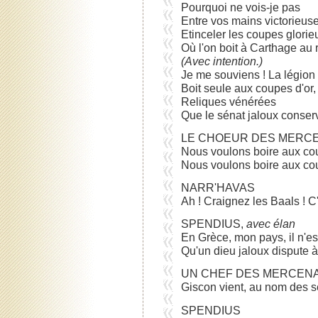
Pourquoi ne vois-je pas
Entre vos mains victorieus
Etinceler les coupes glori
Où l'on boit à Carthage au
(Avec intention.)
Je me souviens ! La légion
Boit seule aux coupes d'or,
Reliques vénérées
Que le sénat jaloux conserv
LE CHOEUR DES MERC
Nous voulons boire aux cou
Nous voulons boire aux cou
NARR'HAVAS
Ah ! Craignez les Baals ! C
SPENDIUS,
avec élan
En Grèce, mon pays, il n'est
Qu'un dieu jaloux dispute à
UN CHEF DES MERCEN
Giscon vient, au nom des s
SPENDIUS