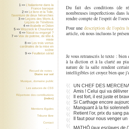
1 =>
L'italianisme dans la
Du fait des conditions (de ré
France baroque
nombreuses imperfections dans le 
2 =>
Le livre et la Toile,
l'aventure de deux hiérarchies
rendre compte de l'esprit de l'oeuv
3 =>
Leçons des Morts &
Leçons de Ténèbres
4 =>
Arabelle et Didon
Pour une
description de l'opéra 
5 =>
Woyzeck le Chourineur
article, où nous incluons le présent
6 =>
Nasal ou engorgé ?
7 =>
Voix de poitrine, de tête &
mixte
8 =>
Les trois vertus
cardinales de la mise en
scène
9 =>
Feuilleton sériel
Je vous retranscris le texte : bie
à la diction et à la clarté au pi
nature de la salle rendent certa
Recueil de notes :
intelligibles (et croyez bien que j'
Diaire sur sol
Musique, domaine public
UN CHEF DES MERCEN
Les astuces de
CSS
Amis ! Celui qui va délivre
Répertoire des contributions
Il est fort, il est juste et br
(index)
Si Carthage encore aujourd
Manquant à la foi solennell
Mentions légales
Retient l'or, prix du sang p
Tribune libre
Il faut pour nous venger un c
Contact
MATHÔ
(aux esclaves de l