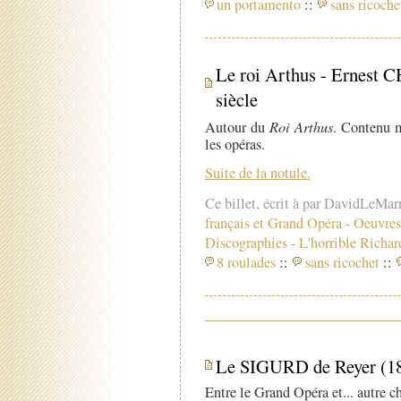
un portamento
::
sans ricoche
Le roi Arthus - Ernest 
siècle
Autour du
Roi Arthus
. Contenu m
les opéras.
Suite de la notule.
Ce billet, écrit à par DavidLeMar
français et Grand Opéra
-
Oeuvres
Discographies
-
L'horrible Richa
8 roulades
::
sans ricochet
::
Le SIGURD de Reyer (1
Entre le Grand Opéra et... autre c