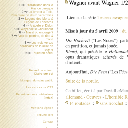
Wagner avant Wagner 1/2
1 =>
L'italianisme dans la
France baroque
2 =>
Le livre et la Toile,
l'aventure de deux hiérarchies
[Lien sur la série '
lesfeesdewagner
3 =>
Leçons des Morts &
Leçons de Ténèbres
4 =>
Arabelle et Didon
5 =>
Woyzeck le Chourineur
Mise à jour du 5 avril 2009
:
du
6 =>
Nasal ou engorgé ?
7 =>
Voix de poitrine, de tête &
Die Hochzeit
("Les Noces"), part
mixte
8 =>
Les trois vertus
en partition, et jamais jouée.
cardinales de la mise en
scène
Rienzi
, qui précède le
Hollandai
9 =>
Feuilleton sériel
opus dramatiques achevés de W
d'intérêt.
Aujourd'hui,
Die Feen
("Les Fées
Recueil de notes :
Diaire sur sol
Suite de la notule.
Musique, domaine public
Les astuces de
CSS
Ce billet, écrit à par DavidLeMar
Répertoire des contributions
allemand
-
Oeuvres
-
L'horrible 
(index)
14 roulades
::
sans ricochet
::
Mentions légales
Tribune libre
Contact