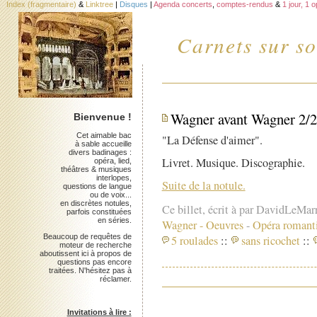
Index (fragmentaire)
&
Linktree
|
Disques
|
Agenda concerts
,
comptes-rendus
&
1 jour, 1 
Carnets sur so
Wagner avant Wagner 2/2
Bienvenue !
Cet aimable bac
"La Défense d'aimer".
à sable accueille
divers badinages :
Livret. Musique. Discographie.
opéra, lied,
théâtres & musiques
interlopes,
Suite de la notule.
questions de langue
ou de voix...
en discrètes notules,
Ce billet, écrit à par DavidLeMar
parfois constituées
en séries.
Wagner
-
Oeuvres
-
Opéra romant
Beaucoup de requêtes de
5 roulades
::
sans ricochet
::
moteur de recherche
aboutissent ici à propos de
questions pas encore
traitées. N'hésitez pas à
réclamer.
Invitations à lire :