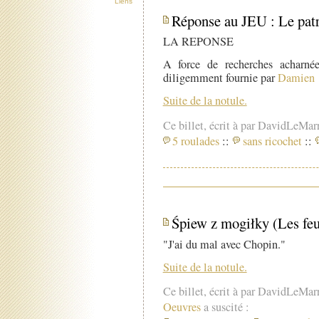
Liens
Réponse au JEU : Le pat
LA REPONSE
A force de recherches acharnées
diligemment fournie par
Damien
Suite de la notule.
Ce billet, écrit à par DavidLeMar
5 roulades
::
sans ricochet
::
Śpiew z mogiłky (Les feu
"J'ai du mal avec Chopin."
Suite de la notule.
Ce billet, écrit à par DavidLeMar
Oeuvres
a suscité :