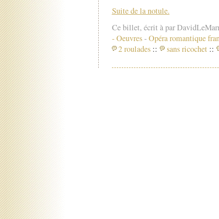
Suite de la notule.
Ce billet, écrit à par DavidLeMar
-
Oeuvres
-
Opéra romantique fran
2 roulades
::
sans ricochet
::