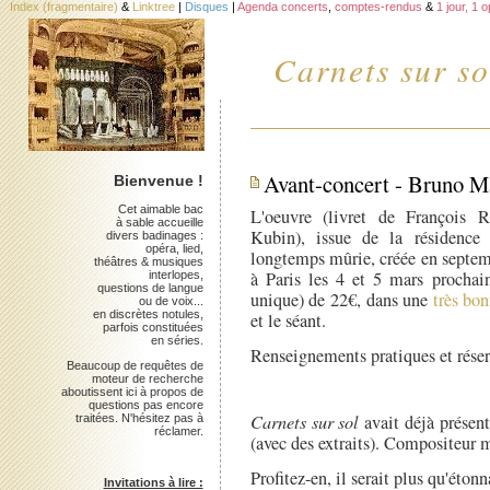
Index (fragmentaire)
&
Linktree
|
Disques
|
Agenda concerts
,
comptes-rendus
&
1 jour, 1 
Carnets sur so
Avant-concert - Bruno Ma
Bienvenue !
Cet aimable bac
L'oeuvre (livret de François R
à sable accueille
Kubin), issue de la résidence
divers badinages :
opéra, lied,
longtemps mûrie, créée en septem
théâtres & musiques
à Paris les 4 et 5 mars prochai
interlopes,
questions de langue
unique) de 22€, dans une
très bon
ou de voix...
en discrètes notules,
et le séant.
parfois constituées
en séries.
Renseignements pratiques et rése
Beaucoup de requêtes de
moteur de recherche
aboutissent ici à propos de
questions pas encore
Carnets sur sol
avait déjà présent
traitées. N'hésitez pas à
réclamer.
(avec des extraits). Compositeur m
Profitez-en, il serait plus qu'éton
Invitations à lire :