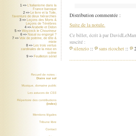
1 =>
L'italianisme dans la
France baroque
2 =>
Le livre et la Toile,
Distribution commentée :
l'aventure de deux hiérarchies
3 =>
Leçons des Morts &
Leçons de Ténèbres
Suite de la notule.
4 =>
Arabelle et Didon
5 =>
Woyzeck le Chourineur
Ce billet, écrit à par DavidLeMar
6 =>
Nasal ou engorgé ?
7 =>
Voix de poitrine, de tête &
suscité :
mixte
8 =>
Les trois vertus
silenzio
::
sans ricochet
::
2
cardinales de la mise en
scène
9 =>
Feuilleton sériel
Recueil de notes :
Diaire sur sol
Musique, domaine public
Les astuces de
CSS
Répertoire des contributions
(index)
Mentions légales
Tribune libre
Contact