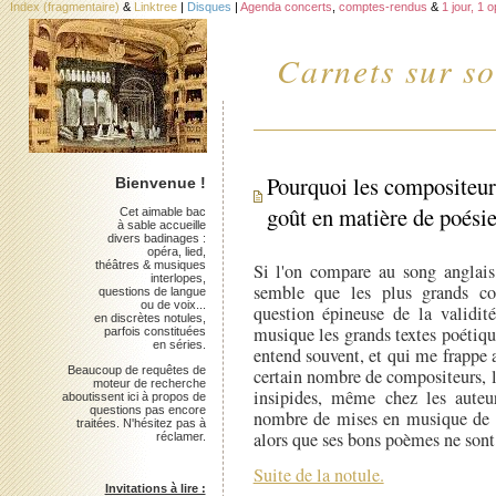
Index (fragmentaire)
&
Linktree
|
Disques
|
Agenda concerts
,
comptes-rendus
&
1 jour, 1 
Carnets sur so
Pourquoi les compositeurs
Bienvenue !
goût en matière de poésie
Cet aimable bac
à sable accueille
divers badinages :
opéra, lied,
théâtres & musiques
Si l'on compare au song anglais,
interlopes,
semble que les plus grands com
questions de langue
ou de voix...
question épineuse de la validit
en discrètes notules,
musique les grands textes poétiqu
parfois constituées
en séries.
entend souvent, et qui me frappe a
Beaucoup de requêtes de
certain nombre de compositeurs, 
moteur de recherche
insipides, même chez les auteur
aboutissent ici à propos de
questions pas encore
nombre de mises en musique de «
traitées. N'hésitez pas à
alors que ses bons poèmes ne sont 
réclamer.
Suite de la notule.
Invitations à lire :