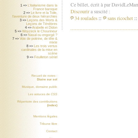
Ce billet, écrit à par DavidLeMar
1 =>
L'italianisme dans la
France baroque
Discourir
a suscité :
2 =>
Le livre et la Toile,
l'aventure de deux hiérarchies
34 roulades
::
sans ricochet
::
3 =>
Leçons des Morts &
Leçons de Ténèbres
4 =>
Arabelle et Didon
5 =>
Woyzeck le Chourineur
6 =>
Nasal ou engorgé ?
7 =>
Voix de poitrine, de tête &
mixte
8 =>
Les trois vertus
cardinales de la mise en
scène
9 =>
Feuilleton sériel
Recueil de notes :
Diaire sur sol
Musique, domaine public
Les astuces de
CSS
Répertoire des contributions
(index)
Mentions légales
Tribune libre
Contact