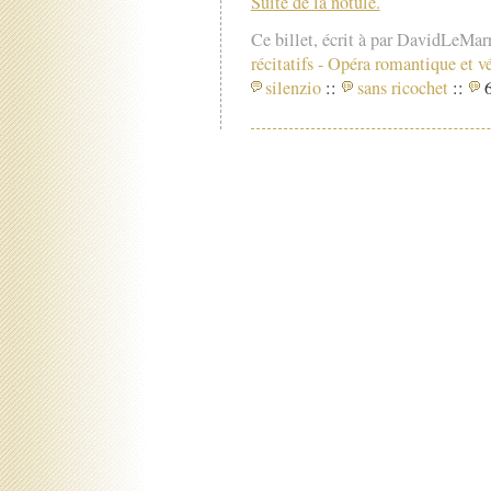
Suite de la notule.
Ce billet, écrit à par DavidLeMar
récitatifs
-
Opéra romantique et vér
silenzio
::
sans ricochet
::
6