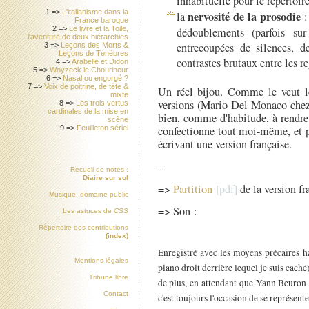
inhabituelle pour le répertoire
1 =>
L'italianisme dans la
nervosité de la prosodie
la
:
France baroque
2 =>
Le livre et la Toile,
dédoublements (parfois su
l'aventure de deux hiérarchies
entrecoupées de silences, de
3 =>
Leçons des Morts &
Leçons de Ténèbres
contrastes brutaux entre les re
4 =>
Arabelle et Didon
5 =>
Woyzeck le Chourineur
6 =>
Nasal ou engorgé ?
7 =>
Voix de poitrine, de tête &
Un réel bijou. Comme le veut le
mixte
versions (Mario Del Monaco chez 
8 =>
Les trois vertus
cardinales de la mise en
bien, comme d'habitude, à rendre l
scène
9 =>
Feuilleton sériel
confectionne tout moi-même, et p
écrivant une version française.
--
Recueil de notes :
Diaire sur sol
=>
Partition
de la version fr
Musique, domaine public
=> Son :
Les astuces de
CSS
Répertoire des contributions
(index)
Enregistré avec les moyens précaires h
Mentions légales
piano droit derrière lequel je suis cach
Tribune libre
de plus, en attendant que Yann Beuron 
Contact
c'est toujours l'occasion de se représente