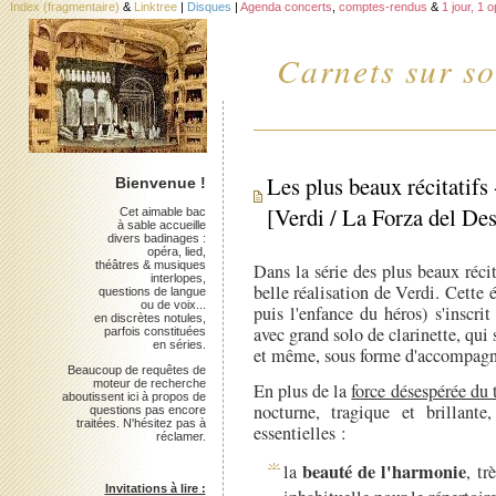
Index (fragmentaire)
&
Linktree
|
Disques
|
Agenda concerts
,
comptes-rendus
&
1 jour, 1 
Carnets sur so
Les plus beaux récitatifs
Bienvenue !
[Verdi / La Forza del Des
Cet aimable bac
à sable accueille
divers badinages :
opéra, lied,
théâtres & musiques
Dans la série des plus beaux récit
interlopes,
belle réalisation de Verdi. Cette é
questions de langue
ou de voix...
puis l'enfance du héros) s'inscri
en discrètes notules,
avec grand solo de clarinette, qui 
parfois constituées
en séries.
et même, sous forme d'accompagne
Beaucoup de requêtes de
moteur de recherche
En plus de la
force désespérée du 
aboutissent ici à propos de
nocturne, tragique et brillant
questions pas encore
traitées. N'hésitez pas à
essentielles :
réclamer.
beauté de l'harmonie
la
, t
Invitations à lire :