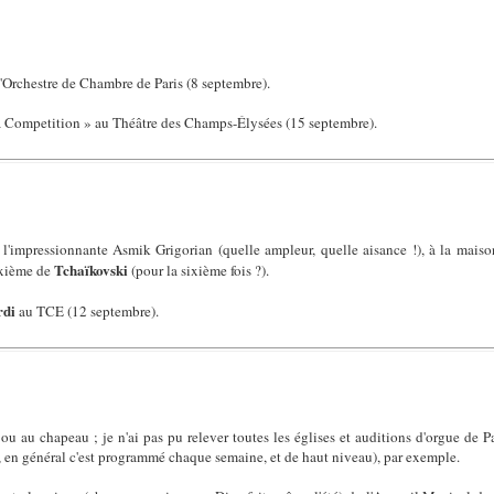
'Orchestre de Chambre de Paris (8 septembre).
a Competition » au Théâtre des Champs-Élysées (15 septembre).
 l'impressionnante Asmik Grigorian (quelle ampleur, quelle aisance !), à la maiso
Tchaïkovski
ixième de
(pour la sixième fois ?).
rdi
au TCE (12 septembre).
ou au chapeau ; je n'ai pas pu relever toutes les églises et auditions d'orgue de P
 en général c'est programmé chaque semaine, et de haut niveau), par exemple.