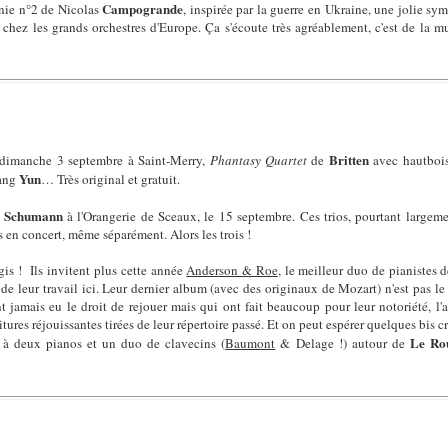
Campogrande
onie n°2 de Nicolas
, inspirée par la guerre en Ukraine, une jolie sy
chez les grands orchestres d'Europe. Ça s'écoute très agréablement, c'est de la m
Britten
 dimanche 3 septembre à Saint-Merry,
Phantasy Quartet
de
avec hautboi
Yun
sang
… Très original et gratuit.
Schumann
e
à l'Orangerie de Sceaux, le 15 septembre. Ces trios, pourtant largeme
 en concert, même séparément. Alors les trois !
is ! Ils invitent plus cette année
Anderson & Roe
, le meilleur duo de pianistes 
s de leur travail ici. Leur dernier album (avec des originaux de Mozart) n'est pas le
nt jamais eu le droit de rejouer mais qui ont fait beaucoup pour leur notoriété, l
tures réjouissantes tirées de leur répertoire passé. Et on peut espérer quelques bis cr
Le Ro
à deux pianos et un duo de clavecins (
Baumont
& Delage !) autour de