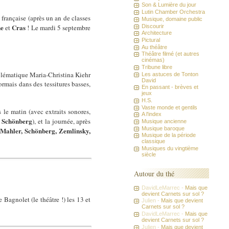
Son & Lumière du jour
Lutin Chamber Orchestra
française (après un an de classes
Musique, domaine public
ne
Cras
Discourir
et
! Le mardi 5 septembre
Architecture
Pictural
Au théâtre
Théâtre filmé (et autres
cinémas)
Tribune libre
blématique Maria-Christina Kiehr
Les astuces de Tonton
David
ormais dans des tessitures basses,
En passant - brèves et
jeux
H.S.
Vaste monde et gentils
le matin (avec extraits sonores,
A l'index
Schönberg
t
), et la journée, après
Musique ancienne
Musique baroque
Mahler, Schönberg, Zemlinsky,
Musique de la période
classique
Musiques du vingtième
siècle
Autour du thé
DavidLeMarrec -
Mais que
devient Carnets sur sol ?
Bagnolet (le théâtre !) les 13 et
Julien -
Mais que devient
Carnets sur sol ?
DavidLeMarrec -
Mais que
devient Carnets sur sol ?
Julien -
Mais que devient