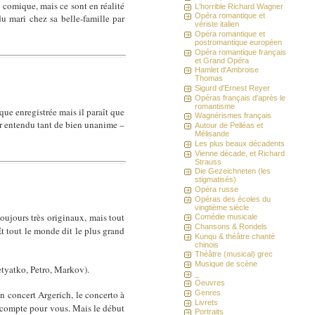
 comique, mais ce sont en réalité
L'horrible Richard Wagner
Opéra romantique et
du mari chez sa belle-famille par
vériste italien
Opéra romantique et
postromantique européen
Opéra romantique français
et Grand Opéra
Hamlet d'Ambroise
Thomas
Sigurd d'Ernest Reyer
Opéras français d'après le
romantisme
ique enregistrée mais il paraît que
Wagnérismes français
oir entendu tant de bien unanime –
Autour de Pelléas et
Mélisande
Les plus beaux décadents
Vienne décade, et Richard
Strauss
Die Gezeichneten (les
stigmatisés)
Opéra russe
Opéras des écoles du
vingtième siècle
oujours très originaux, mais tout
Comédie musicale
Chansons & Rondels
 tout le monde dit le plus grand
Kunqu & théâtre chanté
chinois
Théâtre (musical) grec
Musique de scène
etyatko, Petro, Markov).
_
Oeuvres
Genres
 concert Argerich, le concerto à
Livrets
ça compte pour vous. Mais le début
Portraits