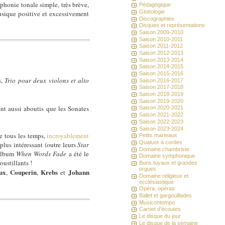
mphonie tonale simple, très brève,
Pédagogique
Glottologie
usique positive et excessivement
Discographies
Disques et représentations
Saison 2009-2010
Saison 2010-2011
Saison 2011-2012
Saison 2012-2013
Saison 2013-2014
Saison 2014-2015
Saison 2015-2016
s,
Trio pour deux violons et alto
Saison 2016-2017
Saison 2017-2018
Saison 2018-2019
Saison 2019-2020
nt aussi aboutis que les Sonates
Saison 2020-2021
Saison 2021-2022
Saison 2022-2023
Saison 2023-2024
de tous les temps,
incroyablement
Petits marteaux
Quatuor à cordes
 plus intéressant (outre leurs
Star
Domaine chambriste
'album
When Words Fade
a été le
Domaine symphonique
oustillants !
Bons tuyaux et grandes
orgues
ux
Couperin
Krebs
Johann
,
,
et
Domaine religieux et
ecclésiastique
Opéra, opéras
Ballet et gargouillades
Musicontempo
Carnet d'écoutes
Le disque du jour
Le disque de la semaine