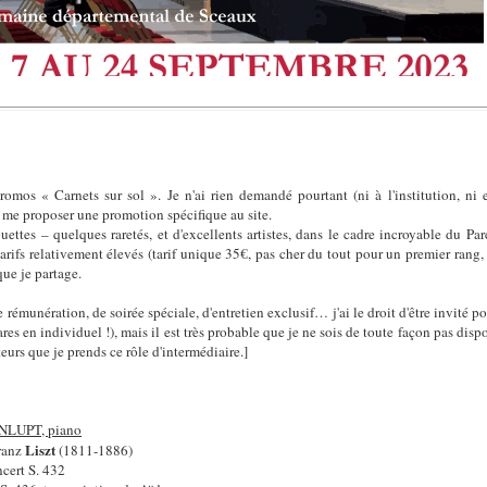
 promos « Carnets sur sol ». Je n'ai rien demandé pourtant (ni à l'institution, n
 me proposer une promotion spécifique au site.
ttes – quelques raretés, et d'excellents artistes, dans le cadre incroyable du Pa
tarifs relativement élevés (tarif unique 35€, pas cher du tout pour un premier rang, 
que je partage.
e rémunération, de soirée spéciale, d'entretien exclusif… j'ai le droit d'être invité p
res en individuel !), mais il est très probable que je ne sois de toute façon pas disp
teurs que je prends ce rôle d'intermédiaire.]
FONLUPT, piano
Liszt
ranz
(1811-1886)
ncert S. 432