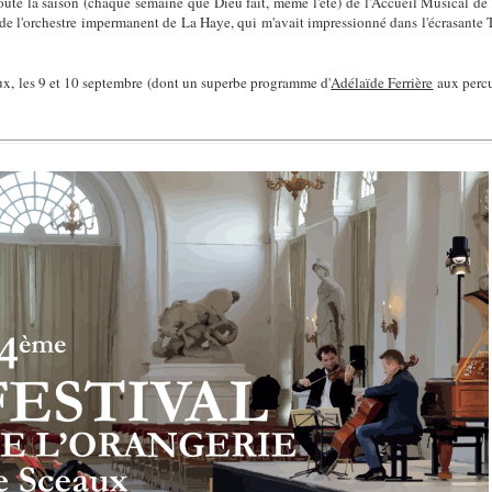
ute la saison (chaque semaine que Dieu fait, même l'été) de l'Accueil Musical de
 de l'orchestre impermanent de La Haye, qui m'avait impressionné dans l'écrasante
ux, les 9 et 10 septembre (dont un superbe programme d'
Adélaïde Ferrière
aux percu