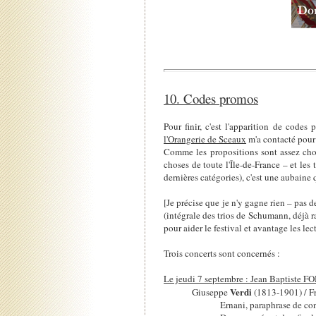
10. Codes promos
Pour finir, c'est l'apparition de codes
l'Orangerie de Sceaux
m'a contacté pour
Comme les propositions sont assez choue
choses de toute l'Île-de-France – et les 
dernières catégories), c'est une aubaine 
[Je précise que je n'y gagne rien – pas d
(intégrale des trios de Schumann, déjà ra
pour aider le festival et avantage les lec
Trois concerts sont concernés :
Le jeudi 7 septembre : Jean Baptiste 
Verdi
Giuseppe
(1813-1901) / F
Ernani, paraphrase de co