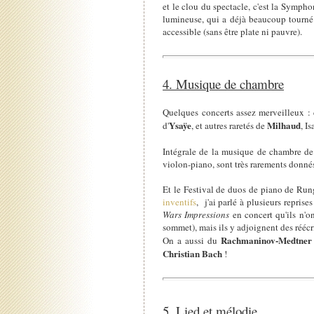
et le clou du spectacle, c'est la Symph
lumineuse, qui a déjà beaucoup tourné 
accessible (sans être plate ni pauvre).
4. Musique de chambre
Quelques concerts assez merveilleux :
Ysaÿe
Milhaud
d'
, et autres raretés de
, I
Intégrale de la musique de chambre d
violon-piano, sont très rarements donnés
Et le Festival de duos de piano de Rung
inventifs
, j'ai parlé à plusieurs reprise
Wars Impressions
en concert qu'ils n'o
sommet), mais ils y adjoignent des réécri
Rachmaninov-Medtner
On a aussi du
Christian Bach
!
5. Lied et mélodie