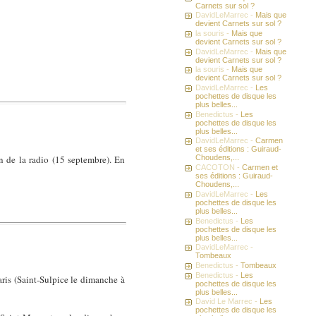
Carnets sur sol ?
DavidLeMarrec -
Mais que
devient Carnets sur sol ?
la souris -
Mais que
devient Carnets sur sol ?
DavidLeMarrec -
Mais que
devient Carnets sur sol ?
la souris -
Mais que
devient Carnets sur sol ?
DavidLeMarrec -
Les
pochettes de disque les
plus belles...
Benedictus -
Les
pochettes de disque les
plus belles...
DavidLeMarrec -
Carmen
et ses éditions : Guiraud-
n de la radio (15 septembre). En
Choudens,...
CACOTON -
Carmen et
ses éditions : Guiraud-
Choudens,...
DavidLeMarrec -
Les
pochettes de disque les
plus belles...
Benedictus -
Les
pochettes de disque les
plus belles...
DavidLeMarrec -
Tombeaux
Benedictus -
Tombeaux
Benedictus -
Les
aris (Saint-Sulpice le dimanche à
pochettes de disque les
plus belles...
David Le Marrec -
Les
pochettes de disque les