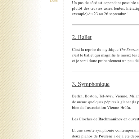
Liens
Un pas de côté est cependant possible 
plutôt des œuvres assez lentes, hiérati
exemple) du 23 au 26 septembre !
2. Ballet
C'est la reprise du mythique
The Seaso
c'est le ballet qui magnifie le mieux le
et je serai donc probablement un peu déç
3. Symphonique
Berlin, Boston, Tel-Aviv, Vienne, Mila
de même quelques pépites à glaner (la 
bien de l'association Vienne-Hrůša.
Rachmaninov
Les Cloches de
en ouvert
Et une courte symphonie contemporain
Poulenc
deux pianos de
a déjà été dépr