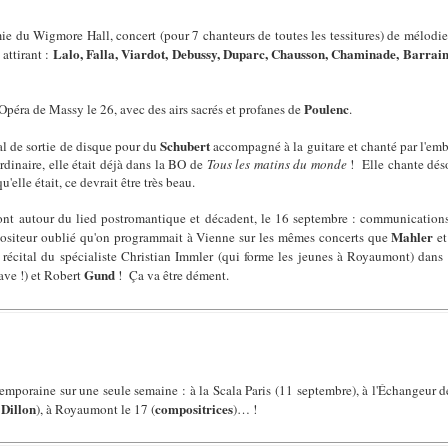
e du Wigmore Hall, concert (pour 7 chanteurs de toutes les tessitures) de mélodie 
Lalo, Falla, Viardot, Debussy, Duparc, Chausson, Chaminade, Barrai
attirant :
Poulenc
'Opéra de Massy le 26, avec des airs sacrés et profanes de
.
Schubert
ital de sortie de disque pour du
accompagné à la guitare et chanté par l'em
rdinaire, elle était déjà dans la BO de
Tous les matins du monde
!
Elle chante dés
'elle était, ce devrait être très beau.
nt autour du lied postromantique et décadent, le 16 septembre : communications 
Mahler
ositeur oublié qu'on programmait à Vienne sur les mêmes concerts que
e
 récital du spécialiste Christian Immler (qui forme les jeunes à Royaumont) dans
Gund
ave !) et Robert
! Ça va être dément.
poraine sur une seule semaine : à la Scala Paris (11 septembre), à l'Échangeur de 
Dillon
compositrices
s
), à Royaumont le 17 (
)… !