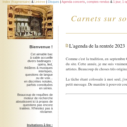
Index (fragmentaire)
&
Linktree
|
Disques
|
Agenda concerts
,
comptes-rendus
&
1 jour, 1 
Carnets sur so
L'agenda de la rentrée 2023
Bienvenue !
Cet aimable bac
à sable accueille
Comme c'est la tradition, en septembr
divers badinages :
du site. Cette année, je me suis vraimen
opéra, lied,
théâtres & musiques
artistes. Beaucoup de choses très original
interlopes,
questions de langue
ou de voix...
La tâche étant colossale à moi seul, j'o
en discrètes notules,
petit message. De manière à pouvoir cou
parfois constituées
en séries.
Beaucoup de requêtes de
moteur de recherche
aboutissent ici à propos de
questions pas encore
traitées. N'hésitez pas à
réclamer.
Invitations à lire :