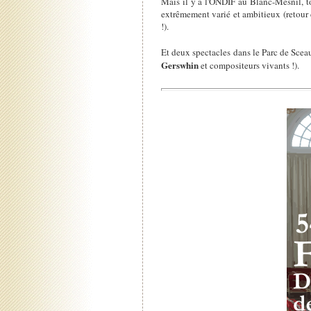
Mais il y a l'ONDIF au Blanc-Mesnil, to
extrêmement varié et ambitieux (retour
!).
Et deux spectacles dans le Parc de Scea
Gerswhin
et compositeurs vivants !).