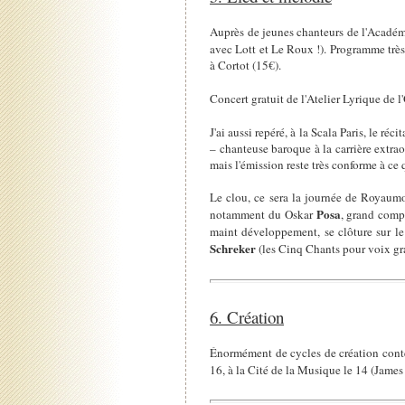
Auprès de jeunes chanteurs de l'Académi
avec Lott et Le Roux !). Programme très 
à Cortot (15€).
Concert gratuit de l'Atelier Lyrique de l
J'ai aussi repéré, à la Scala Paris, le réc
– chanteuse baroque à la carrière extrao
mais l'émission reste très conforme à ce qu
Le clou, ce sera la journée de Royaumo
Posa
notamment du Oskar
, grand comp
maint développement, se clôture sur le
Schreker
(les Cinq Chants pour voix gr
6. Création
Énormément de cycles de création contem
16, à la Cité de la Musique le 14 (Jame