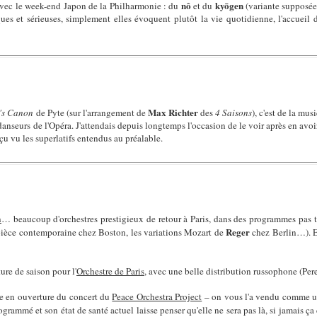
nô
kyōgen
avec le week-end Japon de la Philharmonie : du
et du
(variante supposée
ques et sérieuses, simplement elles évoquent plutôt la vie quotidienne, l'accueil 
Max Richter
n's Canon
de Pyte (sur l'arrangement de
des
4 Saisons
), c'est de la mus
s danseurs de l'Opéra. J'attendais depuis longtemps l'occasion de le voir après en av
u vu les superlatifs entendus au préalable.
n
… beaucoup d'orchestres prestigieux de retour à Paris, dans des programmes pas t
Reger
pièce contemporaine chez Boston, les variations Mozart de
chez Berlin…). Et
ure de saison pour l'
Orchestre de Paris
, avec une belle distribution russophone (Per
e en ouverture du concert du
Peace Orchestra Project
– on vous l'a vendu comme un
ogrammé et son état de santé actuel laisse penser qu'elle ne sera pas là, si jamais 