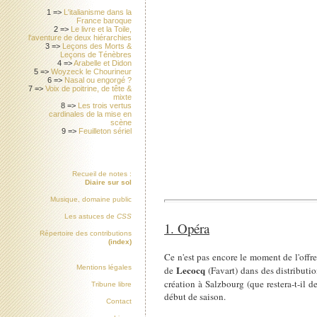
1 =>
L'italianisme dans la
France baroque
2 =>
Le livre et la Toile,
l'aventure de deux hiérarchies
3 =>
Leçons des Morts &
Leçons de Ténèbres
4 =>
Arabelle et Didon
5 =>
Woyzeck le Chourineur
6 =>
Nasal ou engorgé ?
7 =>
Voix de poitrine, de tête &
mixte
8 =>
Les trois vertus
cardinales de la mise en
scène
9 =>
Feuilleton sériel
Recueil de notes :
Diaire sur sol
Musique, domaine public
Les astuces de
CSS
1. Opéra
Répertoire des contributions
(index)
Ce n'est pas encore le moment de l'off
Lecocq
Mentions légales
de
(Favart) dans des distributio
création à Salzbourg (que restera-t-il d
Tribune libre
début de saison.
Contact