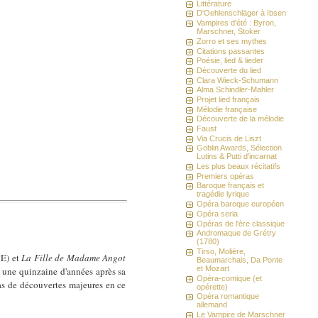
Littérature
D'Oehlenschläger à Ibsen
Vampires d'été : Byron,
Marschner, Stoker
Zorro et ses mythes
Citations passantes
Poésie, lied & lieder
Découverte du lied
Clara Wieck-Schumann
Alma Schindler-Mahler
Projet lied français
Mélodie française
Découverte de la mélodie
Faust
Via Crucis de Liszt
Goblin Awards, Sélection
Lutins & Putti d'incarnat
Les plus beaux récitatifs
Premiers opéras
Baroque français et
tragédie lyrique
Opéra baroque européen
Opéra seria
Opéras de l'ère classique
Andromaque de Grétry
(1780)
Tirso, Molière,
E) et
La Fille de Madame Angot
Beaumarchais, Da Ponte
et Mozart
 une quinzaine d'années après sa
Opéra-comique (et
s de découvertes majeures en ce
opérette)
Opéra romantique
allemand
Le Vampire de Marschner