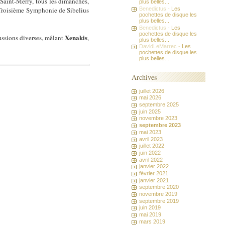
 Saint-Merry, tous les dimanches,
plus belles...
 Troisième Symphonie de Sibelius
Benedictus -
Les
pochettes de disque les
plus belles...
Benedictus -
Les
pochettes de disque les
Xenakis
ssions diverses, mêlant
,
plus belles...
DavidLeMarrec -
Les
pochettes de disque les
plus belles...
Archives
juillet 2026
mai 2026
septembre 2025
juin 2025
novembre 2023
septembre 2023
mai 2023
avril 2023
juillet 2022
juin 2022
avril 2022
janvier 2022
février 2021
janvier 2021
septembre 2020
novembre 2019
septembre 2019
juin 2019
mai 2019
mars 2019