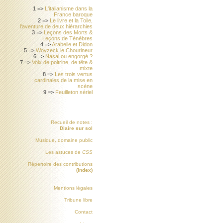
1 =>
L'italianisme dans la
France baroque
2 =>
Le livre et la Toile,
l'aventure de deux hiérarchies
3 =>
Leçons des Morts &
Leçons de Ténèbres
4 =>
Arabelle et Didon
5 =>
Woyzeck le Chourineur
6 =>
Nasal ou engorgé ?
7 =>
Voix de poitrine, de tête &
mixte
8 =>
Les trois vertus
cardinales de la mise en
scène
9 =>
Feuilleton sériel
Recueil de notes :
Diaire sur sol
Musique, domaine public
Les astuces de
CSS
Répertoire des contributions
(index)
Mentions légales
Tribune libre
Contact