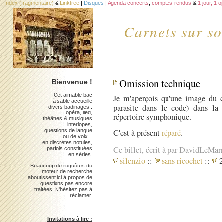
Index (fragmentaire)
&
Linktree
|
Disques
|
Agenda concerts
,
comptes-rendus
&
1 jour, 1 
Carnets sur so
Omission technique
Bienvenue !
Cet aimable bac
Je m'aperçois qu'une image du co
à sable accueille
parasite dans le code) dans l
divers badinages :
opéra, lied,
répertoire symphonique.
théâtres & musiques
interlopes,
questions de langue
C'est à présent
réparé
.
ou de voix...
en discrètes notules,
Ce billet, écrit à par DavidLeMar
parfois constituées
en séries.
silenzio
::
sans ricochet
::
2
Beaucoup de requêtes de
moteur de recherche
aboutissent ici à propos de
questions pas encore
traitées. N'hésitez pas à
réclamer.
Invitations à lire :