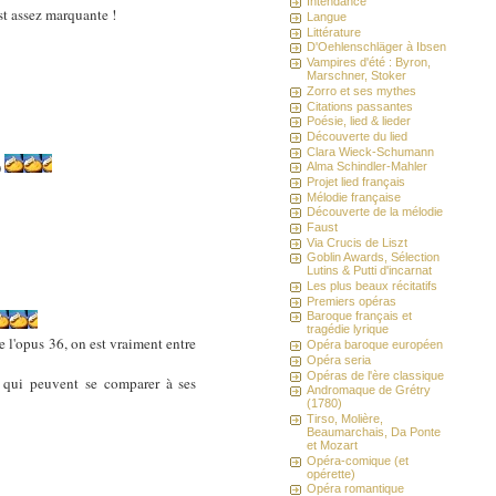
Intendance
st assez marquante !
Langue
Littérature
D'Oehlenschläger à Ibsen
Vampires d'été : Byron,
Marschner, Stoker
Zorro et ses mythes
Citations passantes
Poésie, lied & lieder
Découverte du lied
Clara Wieck-Schumann
)
Alma Schindler-Mahler
Projet lied français
Mélodie française
Découverte de la mélodie
Faust
Via Crucis de Liszt
Goblin Awards, Sélection
Lutins & Putti d'incarnat
Les plus beaux récitatifs
Premiers opéras
Baroque français et
tragédie lyrique
 l'opus 36, on est vraiment entre
Opéra baroque européen
Opéra seria
Opéras de l'ère classique
x qui peuvent se comparer à ses
Andromaque de Grétry
(1780)
Tirso, Molière,
Beaumarchais, Da Ponte
et Mozart
Opéra-comique (et
opérette)
Opéra romantique