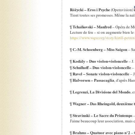
Różycki – Eros i Psyche
(Operavision)
Tient toutes ses promesses. Même la naïv
Tchaïkovski – Manfred
¶
– Opéra de M
Lecture de feu – si on augmente bien le s
https://www.wqxr.org/story/kirill-petre
C.-M. Schoenberg – Miss Saigon
¶
– S
Kodály – Duo violon-violoncelle
¶
– J.
Schulhoff – Duo violon-violoncelle
¶
– 
Ravel – Sonate violon-violoncelle
¶
– J
Halvorsen – Passacaglia
¶
, d'après Ha
Legrenzi, La Divisione del Mondo
¶
, e
Wagner – Das Rheingold, deuxième 
¶
Stravinski – Le Sacre du Printemps
¶
–
J'aime beaucoup leur association, mais c
Brahms – Quatuor avec piano n°2
¶
– 