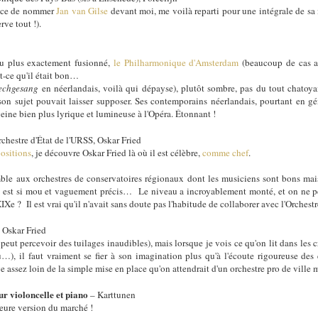
nce de nommer
Jan van Gilse
devant moi, me voilà reparti pour une intégrale de sa
ve tout !).
 ou plus exactement fusionné,
le Philharmonique d'Amsterdam
(beaucoup de cas a
t-ce qu'il était bon…
rechgesang
en néerlandais, voilà qui dépayse), plutôt sombre, pas du tout chatoy
on sujet pouvait laisser supposer. Ses contemporains néerlandais, pourtant en gé
eine bien plus lyrique et lumineuse à l'Opéra. Étonnant !
chestre d'État de l'URSS, Oskar Fried
ositions
, je découvre Oskar Fried là où il est célèbre,
comme chef
.
ble aux orchestres de conservatoires régionaux dont les musiciens sont bons mais
 est si mou et vaguement précis… Le niveau a incroyablement monté, et on ne peu
e ? Il est vrai qu'il n'avait sans doute pas l'habitude de collaborer avec l'Orchestr
 Oskar Fried
peut percevoir des tuilages inaudibles), mais lorsque je vois ce qu'on lit dans les cr
u…), il faut vraiment se fier à son imagination plus qu'à l'écoute rigoureuse de
ve assez loin de la simple mise en place qu'on attendrait d'un orchestre pro de ville
ur violoncelle et piano
– Karttunen
leure version du marché !