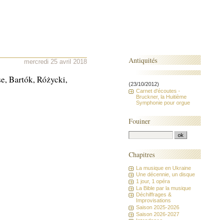
Antiquités
mercredi 25 avril 2018
se, Bartók, Różycki,
(23/10/2012)
Carnet d'écoutes -
Bruckner, la Huitième
Symphonie pour orgue
Fouiner
Chapitres
La musique en Ukraine
Une décennie, un disque
1 jour, 1 opéra
La Bible par la musique
Déchiffrages &
Improvisations
Saison 2025-2026
Saison 2026-2027