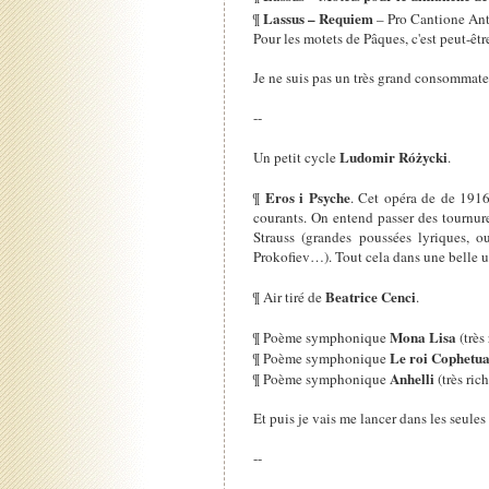
Lassus – Requiem
¶
– Pro Cantione An
Pour les motets de Pâques, c'est peut-êtr
Je ne suis pas un très grand consommateu
--
Ludomir Różycki
Un petit cycle
.
Eros i Psyche
¶
. Cet opéra de de 1916
courants. On entend passer des tournur
Strauss (grandes poussées lyriques, 
Prokofiev…). Tout cela dans une belle un
Beatrice Cenci
¶ Air tiré de
.
Mona Lisa
¶ Poème symphonique
(très
Le roi Cophetu
¶ Poème symphonique
Anhelli
¶ Poème symphonique
(très ric
Et puis je vais me lancer dans les seules 
--