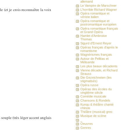
allemand
Le Vampire de Marschner
 (et je crois reconnaître la voix
L'horrible Richard Wagner
Opéra romantique et
vériste italien
Opéra romantique et
postromantique européen
Opéra romantique français
et Grand Opéra
Hamlet d'Ambroise
Thomas
Sigurd d'Ernest Reyer
Opéras français d'après le
romantisme
Wagnérismes français
Autour de Pelléas et
Mélisande
Les plus beaux décadents
Vienne décade, et Richard
Strauss
Die Gezeichneten (les
stigmatisés)
Opéra russe
Opéras des écoles du
vingtième siècle
Comédie musicale
Chansons & Rondels
Kunqu & théâtre chanté
chinois
Théâtre (musical) grec
Musique de scène
souple (très léger accent anglais
_
Oeuvres
Genres