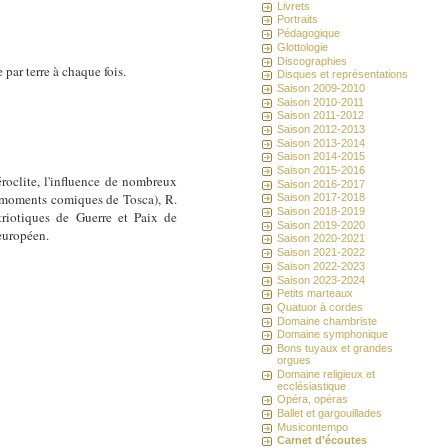
Livrets
Portraits
Pédagogique
Glottologie
Discographies
par terre à chaque fois.
Disques et représentations
Saison 2009-2010
Saison 2010-2011
Saison 2011-2012
Saison 2012-2013
Saison 2013-2014
Saison 2014-2015
Saison 2015-2016
roclite, l'influence de nombreux
Saison 2016-2017
s moments comiques de Tosca), R.
Saison 2017-2018
Saison 2018-2019
triotiques de Guerre et Paix de
Saison 2019-2020
 européen.
Saison 2020-2021
Saison 2021-2022
Saison 2022-2023
Saison 2023-2024
Petits marteaux
Quatuor à cordes
Domaine chambriste
Domaine symphonique
Bons tuyaux et grandes
orgues
Domaine religieux et
ecclésiastique
Opéra, opéras
Ballet et gargouillades
Musicontempo
Carnet d'écoutes