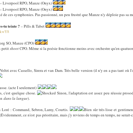
– Liverpool RPO, Manze (Onyx)
– Liverpool RPO, Manze (Onyx)
lité de ces symphonies. Pas passionné, un peu frustré que Manze n'y déploie pas sa mei
s-tu teinte ?
– Pills & Tabet
NkwY8
org SO, Manze (CPO)
 petit
shoot
CPO. Même si la poésie fonctionne moins avec orchestre qu'en quatuor
 Veltri avec Cassello, Sirera et van Dam. Très belle version (il n'y en a pas tant où l
usse. (acte I seulement)
, c'est quelque chose.
Sinon, l'adaptation est assez peu réussie pro
en
dans la langue
).
n Loré : Command, Sebron, Lamy, Courtis.
Bien sûr très lisse et gentimen
Évidemment, ce n'est pas prioritaire, mais j'y reviens de temps en temps, ne serait-c