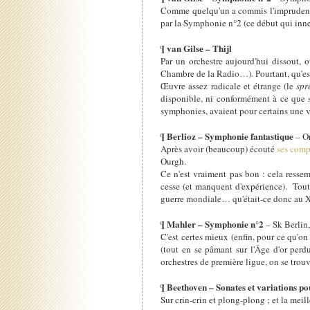
Comme quelqu'un a commis l'imprude
par la Symphonie n°2 (ce début qui inner
van Gilse – Thijl
¶
Par un orchestre aujourd'hui dissout,
Chambre de la Radio…). Pourtant, qu'es
Œuvre assez radicale et étrange (le
sp
disponible, ni conformément à ce que s
symphonies, avaient pour certains une v
Berlioz – Symphonie fantastique
¶
– Or
Après avoir (beaucoup) écouté
ses comp
Ourgh.
Ce n'est vraiment pas bon : cela ressem
cesse (et manquent d'expérience). Tout
guerre mondiale… qu'était-ce donc au XIX
Mahler – Symphonie n°2
¶
– Sk Berlin,
C'est certes mieux (enfin, pour ce qu'on 
(tout en se pâmant sur l'Âge d'or perd
orchestres de première ligue, on se trou
Beethoven – Sonates et variations po
¶
Sur crin-crin et plong-plong ; et la meil