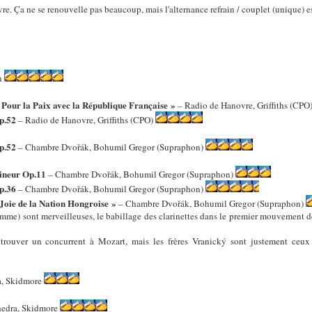
re. Ça ne se renouvelle pas beaucoup, mais l'alternance refrain / couplet (unique) e
nn
 Pour la Paix avec la République Française »
– Radio de Hanovre, Griffiths (CPO
p.52
– Radio de Hanovre, Griffiths (CPO)
.
p.52
– Chambre Dvořák, Bohumil Gregor (Supraphon)
ineur Op.11
– Chambre Dvořák, Bohumil Gregor (Supraphon)
p.36
– Chambre Dvořák, Bohumil Gregor (Supraphon)
Joie de la Nation Hongroise »
– Chambre Dvořák, Bohumil Gregor (Supraphon)
me) sont merveilleuses, le babillage des clarinettes dans le premier mouvement de
e trouver un concurrent à Mozart, mais les frères Vranický sont justement ceu
a, Skidmore
hedra, Skidmore