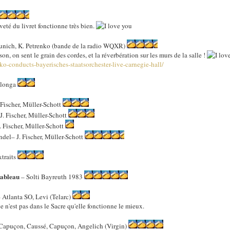
eté du livret fonctionne très bien.
unich, K. Petrenko (bande de la radio WQXR)
on, on sent le grain des cordes, et la réverbération sur les murs de la salle !
nko-conducts-bayerisches-staatsorchester-live-carnegie-hall/
alonga
 Fischer, Müller-Schott
J. Fischer, Müller-Schott
. Fischer, Müller-Schott
endel– J. Fischer, Müller-Schott
xtraits
tableau
– Solti Bayreuth 1983
 Atlanta SO, Levi (Telarc)
e n'est pas dans le Sacre qu'elle fonctionne le mieux.
Capuçon, Caussé, Capuçon, Angelich (Virgin)