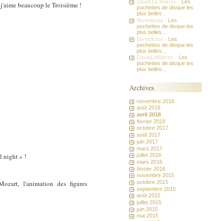
David Le Marrec -
Les
 j'aime beaucoup le Troisième !
pochettes de disque les
plus belles...
Benedictus -
Les
pochettes de disque les
plus belles...
Benedictus -
Les
pochettes de disque les
plus belles...
DavidLeMarrec -
Les
pochettes de disque les
plus belles...
Archives
novembre 2018
août 2018
avril 2018
février 2018
octobre 2017
août 2017
juin 2017
mars 2017
 night » !
juillet 2016
mars 2016
février 2016
novembre 2015
zart, l'animation des figures
octobre 2015
septembre 2015
août 2015
juillet 2015
juin 2015
mai 2015