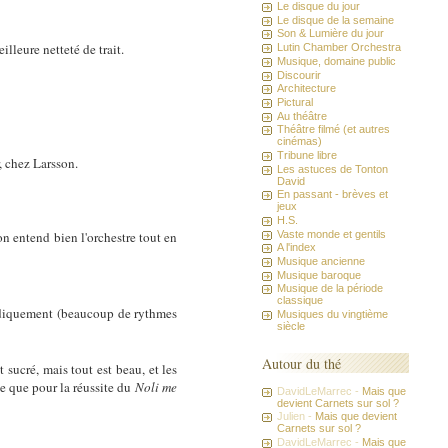
Le disque du jour
Le disque de la semaine
Son & Lumière du jour
lleure netteté de trait.
Lutin Chamber Orchestra
Musique, domaine public
Discourir
Architecture
Pictural
Au théâtre
Théâtre filmé (et autres
cinémas)
Tribune libre
, chez Larsson.
Les astuces de Tonton
David
En passant - brèves et
jeux
H.S.
Vaste monde et gentils
'on entend bien l'orchestre tout en
A l'index
Musique ancienne
Musique baroque
Musique de la période
classique
sodiquement (beaucoup de rythmes
Musiques du vingtième
siècle
Autour du thé
t sucré, mais tout est beau, et les
e que pour la réussite du
Noli me
DavidLeMarrec -
Mais que
devient Carnets sur sol ?
Julien -
Mais que devient
Carnets sur sol ?
DavidLeMarrec -
Mais que