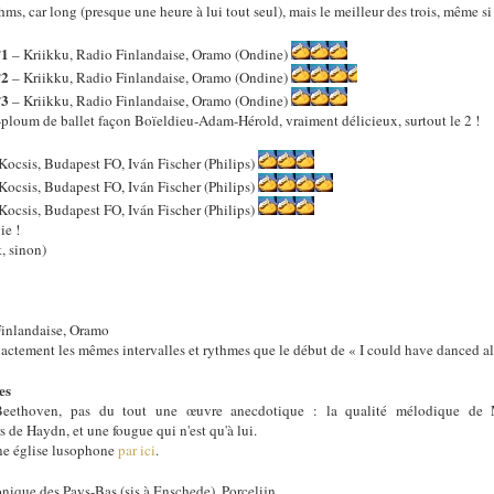
s, car long (presque une heure à lui tout seul), mais le meilleur des trois, même si
°1
– Kriikku, Radio Finlandaise, Oramo (Ondine)
°2
– Kriikku, Radio Finlandaise, Oramo (Ondine)
°3
– Kriikku, Radio Finlandaise, Oramo (Ondine)
loum de ballet façon Boïeldieu-Adam-Hérold, vraiment délicieux, surtout le 2 !
Kocsis, Budapest FO, Iván Fischer (Philips)
Kocsis, Budapest FO, Iván Fischer (Philips)
Kocsis, Budapest FO, Iván Fischer (Philips)
ie !
t, sinon)
Finlandaise, Oramo
ctement les mêmes intervalles et rythmes que le début de « I could have danced all
es
eethoven, pas du tout une œuvre anecdotique : la qualité mélodique de Mo
de Haydn, et une fougue qui n'est qu'à lui.
ne église lusophone
par ici
.
ique des Pays-Bas (sis à Enschede), Porcelijn