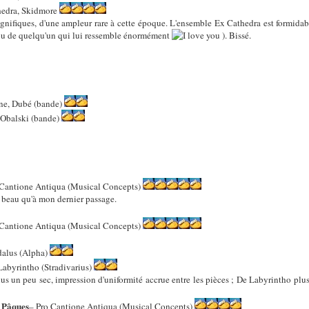
hedra, Skidmore
fiques, d'une ampleur rare à cette époque. L'ensemble Ex Cathedra est formidable
 ou de quelqu'un qui lui ressemble énormément
). Bissé.
ine, Dubé (bande)
Obalski (bande)
 Cantione Antiqua (Musical Concepts)
 beau qu'à mon dernier passage.
 Cantione Antiqua (Musical Concepts)
alus (Alpha)
Labyrintho (Stradivarius)
 un peu sec, impression d'uniformité accrue entre les pièces ; De Labyrintho plus 
e Pâques
– Pro Cantione Antiqua (Musical Concepts)