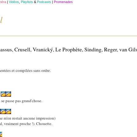
opéra
|
Vidéos
,
Playlists
&
Podcasts
|
Promenades
l
assus, Crusell, Vranický, Le Prophète, Sinding, Reger, van Gil
ntées et compilées sans ordre.
Q
e se passe pas grand'chose.
l ne m'en restait aucune impression)
nal, vraiment proche !). Chouette.