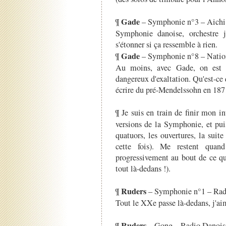
Gade
¶
– Symphonie n°3 – Aichi
Symphonie danoise, orchestre j
s'étonner si ça ressemble à rien.
Gade
¶
– Symphonie n°8 – Nati
Au moins, avec Gade, on est t
dangereux d'exaltation. Qu'est-ce
écrire du pré-Mendelssohn en 1871,
¶ Je suis en train de finir mon i
versions de la Symphonie, et puis
quatuors, les ouvertures, la suit
cette fois). Me restent quan
progressivement au bout de ce qu'
tout là-dedans !).
Ruders
¶
– Symphonie n°1 – Rad
Tout le XXe passe là-dedans, j'a
Ruders
¶
– Gong – Radio Danois