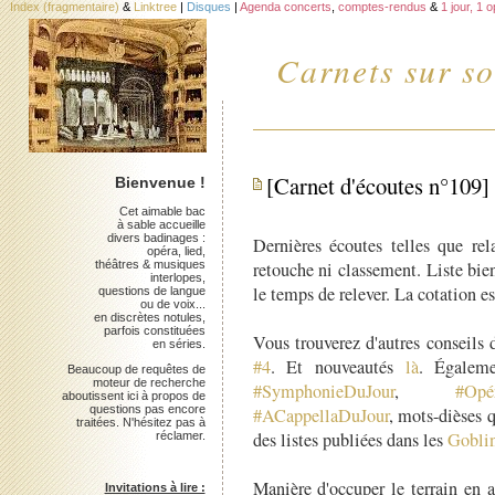
Index (fragmentaire)
&
Linktree
|
Disques
|
Agenda concerts
,
comptes-rendus
&
1 jour, 1 
Carnets sur so
[Carnet d'écoutes n°109]
Bienvenue !
Cet aimable bac
à sable accueille
divers badinages :
Dernières écoutes telles que rel
opéra, lied,
théâtres & musiques
retouche ni classement. Liste bien
interlopes,
le temps de relever. La cotation es
questions de langue
ou de voix...
en discrètes notules,
parfois constituées
Vous trouverez d'autres conseils 
en séries.
#4
. Et nouveautés
là
. Égalem
Beaucoup de requêtes de
moteur de recherche
#SymphonieDuJour
,
#Opé
aboutissent ici à propos de
questions pas encore
#ACappellaDuJour
, mots-dièses 
traitées. N'hésitez pas à
des listes publiées dans les
Gobli
réclamer.
Manière d'occuper le terrain en 
Invitations à lire :