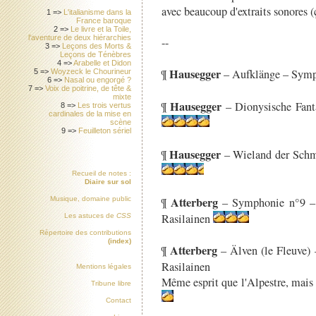
avec beaucoup d'extraits sonores 
1 =>
L'italianisme dans la
France baroque
2 =>
Le livre et la Toile,
l'aventure de deux hiérarchies
--
3 =>
Leçons des Morts &
Leçons de Ténèbres
4 =>
Arabelle et Didon
Hausegger
¶
– Aufklänge – Symp
5 =>
Woyzeck le Chourineur
6 =>
Nasal ou engorgé ?
7 =>
Voix de poitrine, de tête &
mixte
Hausegger
¶
– Dionysische Fant
8 =>
Les trois vertus
cardinales de la mise en
scène
9 =>
Feuilleton sériel
Hausegger
¶
– Wieland der Schm
Recueil de notes :
Diaire sur sol
Atterberg
¶
– Symphonie n°9 – 
Musique, domaine public
Rasilainen
Les astuces de
CSS
Répertoire des contributions
(index)
Atterberg
¶
– Älven (le Fleuve) 
Rasilainen
Mentions légales
Même esprit que l'Alpestre, mais
Tribune libre
Contact