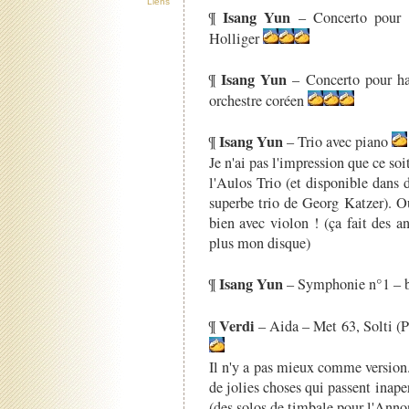
Liens
Isang Yun
¶
– Concerto pour h
Holliger
Isang Yun
¶
– Concerto pour hau
orchestre coréen
Isang Yun
¶
– Trio avec piano
Je n'ai pas l'impression que ce so
l'Aulos Trio (et disponible dans 
superbe trio de Georg Katzer). O
bien avec violon ! (ça fait des a
plus mon disque)
Isang Yun
¶
– Symphonie n°1 – b
Verdi
¶
– Aida – Met 63, Solti (P
Il n'y a pas mieux comme version. J
de jolies choses qui passent in
(des solos de timbale pour l'Anno