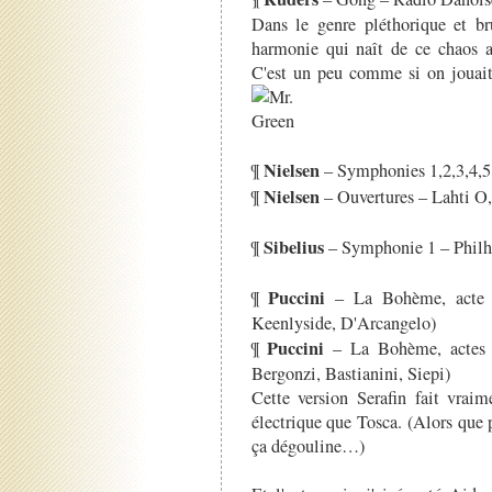
Dans le genre pléthorique et bru
harmonie qui naît de ce chaos ap
C'est un peu comme si on jouait 
Nielsen
¶
– Symphonies 1,2,3,4,5
Nielsen
¶
– Ouvertures – Lahti O
Sibelius
¶
– Symphonie 1 – Phil
Puccini
¶
– La Bohème, acte I
Keenlyside, D'Arcangelo)
Puccini
¶
– La Bohème, actes I 
Bergonzi, Bastianini, Siepi)
Cette version Serafin fait vrai
électrique que Tosca. (Alors que 
ça dégouline…)