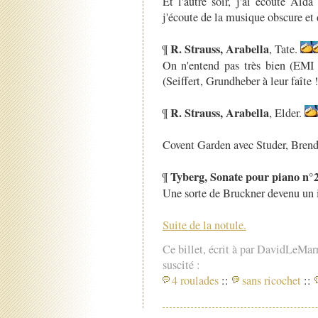
Et l'autre soir, j'ai écouté Ai
j'écoute de la musique obscure et d
R. Strauss, Arabella
¶
, Tate.
On n'entend pas très bien (EM
(Seiffert, Grundheber à leur faîte !
R. Strauss, Arabella
¶
, Elder.
Covent Garden avec Studer, Bren
Tyberg, Sonate pour piano n°
¶
Une sorte de Bruckner devenu un i
Suite de la notule.
Ce billet, écrit à par DavidLeMar
suscité :
4 roulades
::
sans ricochet
::