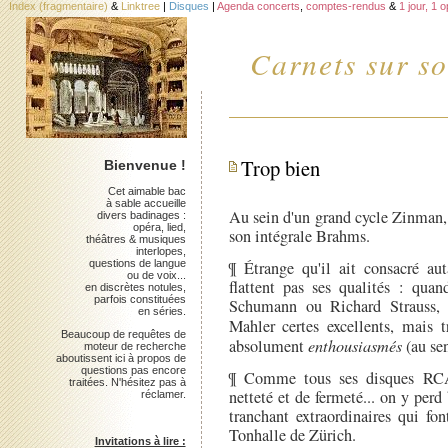
Index (fragmentaire)
&
Linktree
|
Disques
|
Agenda concerts
,
comptes-rendus
&
1 jour, 1 
Carnets sur so
Trop bien
Bienvenue !
Cet aimable bac
à sable accueille
Au sein d'un grand cycle Zinman,
divers badinages :
opéra, lied,
son intégrale Brahms.
théâtres & musiques
interlopes,
questions de langue
¶ Étrange qu'il ait consacré a
ou de voix...
flattent pas ses qualités : quan
en discrètes notules,
parfois constituées
Schumann ou Richard Strauss, 
en séries.
Mahler certes excellents, mais 
Beaucoup de requêtes de
absolument
enthousiasmés
(au sen
moteur de recherche
aboutissent ici à propos de
questions pas encore
¶ Comme tous ses disques RCA,
traitées. N'hésitez pas à
netteté et de fermeté... on y perd 
réclamer.
tranchant extraordinaires qui fo
Tonhalle de Zürich.
Invitations à lire :