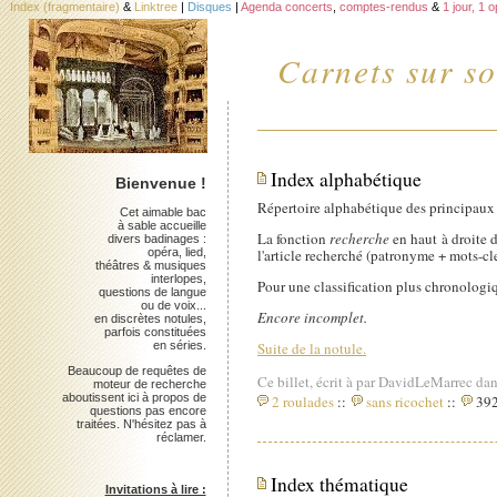
Index (fragmentaire)
&
Linktree
|
Disques
|
Agenda concerts
,
comptes-rendus
&
1 jour, 1 
Carnets sur so
Index alphabétique
Bienvenue !
Répertoire alphabétique des principaux 
Cet aimable bac
à sable accueille
La fonction
recherche
en haut à droite 
divers badinages :
opéra, lied,
l'article recherché (patronyme + mots-cle
théâtres & musiques
interlopes,
Pour une classification plus chronologiqu
questions de langue
ou de voix...
Encore incomplet.
en discrètes notules,
parfois constituées
en séries.
Suite de la notule.
Beaucoup de requêtes de
Ce billet, écrit à par DavidLeMarrec dan
moteur de recherche
aboutissent ici à propos de
2 roulades
::
sans ricochet
::
392
questions pas encore
traitées. N'hésitez pas à
réclamer.
Index thématique
Invitations à lire :