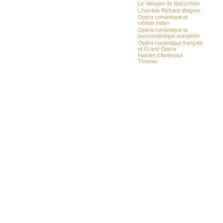
Le Vampire de Marschner
L'horrible Richard Wagner
Opéra romantique et
vériste italien
Opéra romantique et
postromantique européen
Opéra romantique français
et Grand Opéra
Hamlet d'Ambroise
Thomas
Sigurd d'Ernest Reyer
Opéras français d'après le
romantisme
Wagnérismes français
Autour de Pelléas et
Mélisande
Les plus beaux décadents
Vienne décade, et Richard
Strauss
Die Gezeichneten (les
stigmatisés)
Opéra russe
Opéras des écoles du
vingtième siècle
Comédie musicale
Chansons & Rondels
Kunqu & théâtre chanté
chinois
Théâtre (musical) grec
Musique de scène
_
Oeuvres
Genres
Livrets