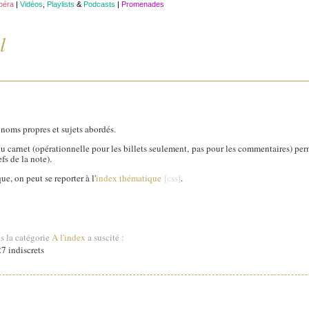
opéra
|
Vidéos
,
Playlists
&
Podcasts
|
Promenades
l
noms propres et sujets abordés.
du carnet (opérationnelle pour les billets seulement, pas pour les commentaires) per
fs de la note).
e, on peut se reporter à l'
index thématique
.
s la catégorie
A l'index
a suscité :
7 indiscrets