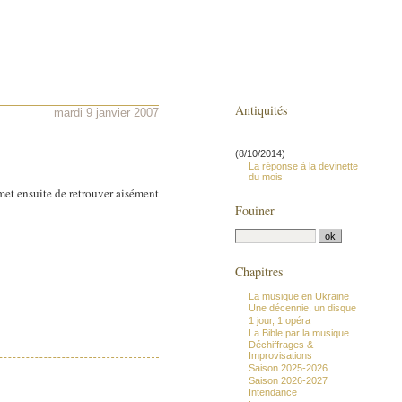
Antiquités
mardi 9 janvier 2007
(8/10/2014)
La réponse à la devinette
du mois
met ensuite de retrouver aisément
Fouiner
Chapitres
La musique en Ukraine
Une décennie, un disque
1 jour, 1 opéra
La Bible par la musique
Déchiffrages &
Improvisations
Saison 2025-2026
Saison 2026-2027
Intendance