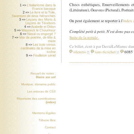
Chocs esthétiques, Emerveillements et
1 =>
L'italianisme dans la
France baroque
(Littérature), Oeuvres (Pictural), Portra
2 =>
Le livre et la Toile,
l'aventure de deux hiérarchies
3 =>
Leçons des Morts &
On peut également se reporter à l'
index 
Leçons de Ténèbres
4 =>
Arabelle et Didon
5 =>
Woyzeck le Chourineur
Complété petit à petit. N'est donc pas 
6 =>
Nasal ou engorgé ?
Suite de la notule.
7 =>
Voix de poitrine, de tête &
mixte
8 =>
Les trois vertus
Ce billet, écrit à par DavidLeMarrec dan
cardinales de la mise en
silenzio
::
sans ricochet
::
6085 i
scène
9 =>
Feuilleton sériel
Recueil de notes :
Diaire sur sol
Musique, domaine public
Les astuces de
CSS
Répertoire des contributions
(index)
Mentions légales
Tribune libre
Contact