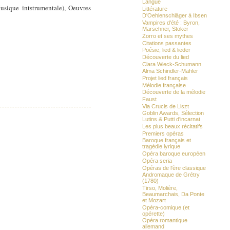
Langue
usique intstrumentale), Oeuvres
Littérature
D'Oehlenschläger à Ibsen
Vampires d'été : Byron,
Marschner, Stoker
Zorro et ses mythes
Citations passantes
Poésie, lied & lieder
Découverte du lied
Clara Wieck-Schumann
Alma Schindler-Mahler
Projet lied français
Mélodie française
Découverte de la mélodie
Faust
Via Crucis de Liszt
Goblin Awards, Sélection
Lutins & Putti d'incarnat
Les plus beaux récitatifs
Premiers opéras
Baroque français et
tragédie lyrique
Opéra baroque européen
Opéra seria
Opéras de l'ère classique
Andromaque de Grétry
(1780)
Tirso, Molière,
Beaumarchais, Da Ponte
et Mozart
Opéra-comique (et
opérette)
Opéra romantique
allemand