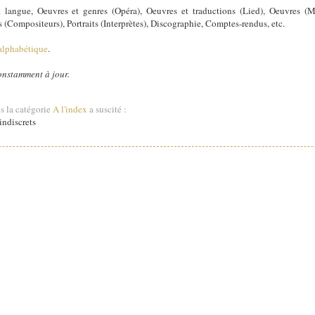
 langue, Oeuvres et genres (Opéra), Oeuvres et traductions (Lied), Oeuvres (M
its (Compositeurs), Portraits (Interprètes), Discographie, Comptes-rendus, etc.
alphabétique
.
constamment à jour.
s la catégorie
A l'index
a suscité :
ndiscrets