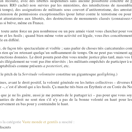
cun recours), avec des libertés suspendues sans aucune possibilité concrète de 
meux RIO caché) non suivies par les ministères, des interdictions de rassembl
à temps), des assignations de militants sous couvert d’antiterrorisme, des arresta
extension de permissions exceptionnelles (pour lutter contre le terrorisme ou pour
nt attentatoires aux libertés, des destructions de monuments classés (connaissez-
pas si brève, même en France.
ou toute autre force un peu nombreuse ou un peu armée vient vous chercher pour v
re et les fusils ; quand bien même votre activité est légale, vous êtes concrètemen
e en différé.
de façon très spectaculaire et visible ; sans parler de choses très caricaturales com
s rien qu’en retenant quelqu’un suffisamment de temps. On ne peut pas vraiment agir
ructions données. Le droit pourra peut-être vous rendre justice plus tard, mais vos 
lsés illégalement ne vont pas être réinvités ; les militants empêchés de participer 
comptabilisés comme présents
a posteriori
, etc.
 le pitch de la
Servitude volontaire
constitue un gigantesque
gaslighting
.)
es, avant le droit positif, la volonté générale ou les luttes collectives – diverse
 –, c’est d’abord qui a les fusils. Ça marche très bien en Érythrée et en Corée du No
 que je ne lis guère, aussi je me permets de le partager ici – pas pour que vous so
nties de droit ne sont rien s’il n’y a pas de la bonne volonté en haut pour les 
ervement en bas pour y contraindre le haut.
s la catégorie
Vaste monde et gentils
a suscité :
iscrets