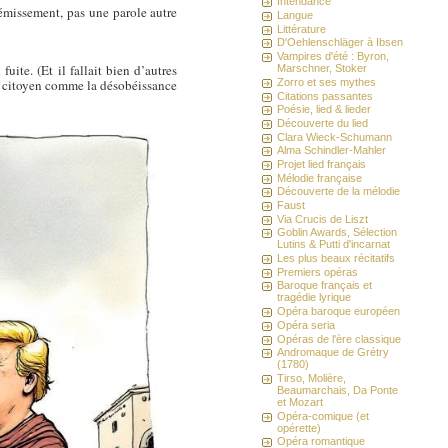
Intendance
émissement, pas une parole autre
Langue
Littérature
D'Oehlenschläger à Ibsen
Vampires d'été : Byron,
uite. (Et il fallait bien d’autres
Marschner, Stoker
Zorro et ses mythes
un citoyen comme la désobéissance
Citations passantes
Poésie, lied & lieder
Découverte du lied
Clara Wieck-Schumann
Alma Schindler-Mahler
Projet lied français
Mélodie française
Découverte de la mélodie
Faust
Via Crucis de Liszt
Goblin Awards, Sélection
Lutins & Putti d'incarnat
Les plus beaux récitatifs
Premiers opéras
Baroque français et
tragédie lyrique
Opéra baroque européen
Opéra seria
Opéras de l'ère classique
Andromaque de Grétry
(1780)
Tirso, Molière,
Beaumarchais, Da Ponte
et Mozart
Opéra-comique (et
opérette)
Opéra romantique