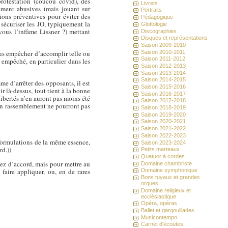
protestation (coucou covid), des
Livrets
ement abusives (mais jouant sur
Portraits
tions préventives pour éviter des
Pédagogique
 sécuriser les JO, typiquement la
Glottologie
vous l’infâme Lissner ?) mettant
Discographies
Disques et représentations
Saison 2009-2010
Saison 2010-2011
ous empêcher d’accomplir telle ou
Saison 2011-2012
t empêché, en particulier dans les
Saison 2012-2013
Saison 2013-2014
Saison 2014-2015
me d’arrêter des opposants, il est
Saison 2015-2016
 là-dessus, tout tient à la bonne
Saison 2016-2017
libertés n’en auront pas moins été
Saison 2017-2018
à un rassemblement ne pourront pas
Saison 2018-2019
Saison 2019-2020
Saison 2020-2021
Saison 2021-2022
Saison 2022-2023
s formulations de la même essence,
Saison 2023-2024
rd.))
Petits marteaux
Quatuor à cordes
yez d’accord, mais pour mettre au
Domaine chambriste
faire appliquer, ou, en de rares
Domaine symphonique
Bons tuyaux et grandes
orgues
Domaine religieux et
ecclésiastique
Opéra, opéras
Ballet et gargouillades
Musicontempo
Carnet d'écoutes