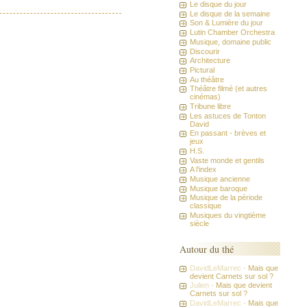
Le disque du jour
Le disque de la semaine
Son & Lumière du jour
Lutin Chamber Orchestra
Musique, domaine public
Discourir
Architecture
Pictural
Au théâtre
Théâtre filmé (et autres
cinémas)
Tribune libre
Les astuces de Tonton
David
En passant - brèves et
jeux
H.S.
Vaste monde et gentils
A l'index
Musique ancienne
Musique baroque
Musique de la période
classique
Musiques du vingtième
siècle
Autour du thé
DavidLeMarrec -
Mais que
devient Carnets sur sol ?
Julien -
Mais que devient
Carnets sur sol ?
DavidLeMarrec -
Mais que