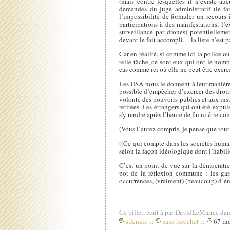
(mais contre lesquelles il n’existe au
demandes du juge administratif (le fa
l’impossibilité de formuler un recours 
participations à des manifestations, l’
surveillance par drones) potentielleme
devant le fait accompli… la liste n’est 
Car en réalité, si comme ici la police 
telle tâche, ce sont eux qui ont le nomb
cas comme ici où elle ne peut être exercé
Les USA nous le donnent à leur manière, 
possible d’empêcher d’exercer des droit
volonté des pouvoirs publics et aux inst
retirées. Les étrangers qui ont été expu
s’y rendre après l’heure de fin ni être 
(Vous l’aurez compris, je pense que tout
((Ce qui compte dans les sociétés humain
selon la façon idéologique dont l’habille
C’est un point de vue sur la démocratie
pot de la réflexion commune : les gara
occurrences, (vraiment) (beaucoup) d’én
Ce billet, écrit à par DavidLeMarrec dan
silenzio
::
sans ricochet
::
67 ind