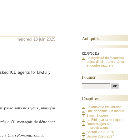
Antiquités
mercredi 18 juin 2025
(21/8/2011)
La légitimité du falsettiste
aujourd'hui : contre-ténor
et contre nature ?
ked ICE agents for lawfully
Fouiner
Chapitres
La musique en Ukraine
se passe sous nos yeux, mais j’ai
Une décennie, un disque
1 jour, 1 opéra
La Bible par la musique
errès qu’il menaçait de dénoncer.
Déchiffrages &
Improvisations
Saison 2025-2026
c : « Civis Romanus sum ».
Saison 2026-2027