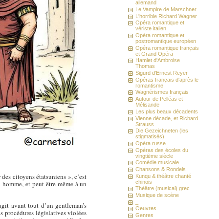
allemand
Le Vampire de Marschner
L'horrible Richard Wagner
Opéra romantique et
vériste italien
Opéra romantique et
postromantique européen
Opéra romantique français
et Grand Opéra
Hamlet d'Ambroise
Thomas
Sigurd d'Ernest Reyer
Opéras français d'après le
romantisme
Wagnérismes français
Autour de Pelléas et
Mélisande
Les plus beaux décadents
Vienne décade, et Richard
Strauss
Die Gezeichneten (les
stigmatisés)
Opéra russe
Opéras des écoles du
vingtième siècle
Comédie musicale
Chansons & Rondels
 des citoyens étatsuniens », c’est
Kunqu & théâtre chanté
chinois
 un homme, et peut-être même à un
Théâtre (musical) grec
Musique de scène
_
agit avant tout d’un gentleman’s
Oeuvres
es procédures législatives violées
Genres