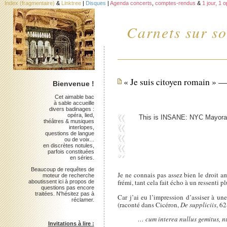
Index (fragmentaire)
&
Linktree
|
Disques
|
Agenda concerts
,
comptes-rendus
&
1 jour, 1 
Carnets sur so
« Je suis citoyen romain » 
Bienvenue !
Cet aimable bac
à sable accueille
divers badinages :
opéra, lied,
This is INSANE: NYC Mayoral 
théâtres & musiques
interlopes,
questions de langue
ou de voix...
en discrètes notules,
parfois constituées
en séries.
Beaucoup de requêtes de
Je ne connais pas assez bien le droit a
moteur de recherche
frémi, tant cela fait écho à un ressenti pl
aboutissent ici à propos de
questions pas encore
traitées. N'hésitez pas à
Car j’ai eu l’impression d’assiser à un
réclamer.
(raconté dans Cicéron,
De suppliciis
, 6
… cum interea nullus gemitus, n
Invitations à lire :