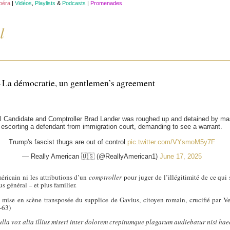
opéra
|
Vidéos
,
Playlists
&
Podcasts
|
Promenades
l
— La démocratie, un gentlemen’s agreement
Candidate and Comptroller Brad Lander was roughed up and detained by mas
escorting a defendant from immigration court, demanding to see a warrant.
Trump's fascist thugs are out of control.
pic.twitter.com/VYsmoM5y7F
— Really American 🇺🇸 (@ReallyAmerican1)
June 17, 2025
méricain ni les attributions d’un
comptroller
pour juger de l’illégitimité de ce qui 
us général – et plus familier.
e mise en scène transposée du supplice de Gavius, citoyen romain, crucifié par V
2-63)
ulla vox alia illius miseri inter dolorem crepitumque plagarum audiebatur nisi hae