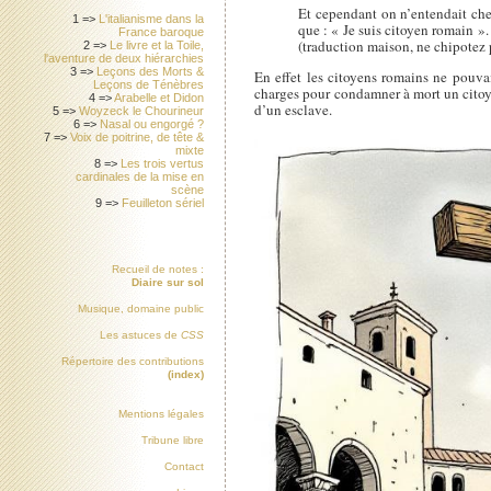
Et cependant on n’entendait che
1 =>
L'italianisme dans la
que : « Je suis citoyen romain ».
France baroque
(traduction maison, ne chipotez 
2 =>
Le livre et la Toile,
l'aventure de deux hiérarchies
3 =>
Leçons des Morts &
En effet les citoyens romains ne pouvaien
Leçons de Ténèbres
charges pour condamner à mort un citoye
4 =>
Arabelle et Didon
d’un esclave.
5 =>
Woyzeck le Chourineur
6 =>
Nasal ou engorgé ?
7 =>
Voix de poitrine, de tête &
mixte
8 =>
Les trois vertus
cardinales de la mise en
scène
9 =>
Feuilleton sériel
Recueil de notes :
Diaire sur sol
Musique, domaine public
Les astuces de
CSS
Répertoire des contributions
(index)
Mentions légales
Tribune libre
Contact