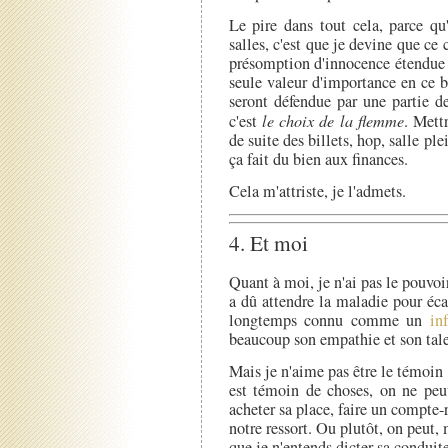
Le pire dans tout cela, parce q
salles, c'est que je devine que ce 
présomption d'innocence étendue 
seule valeur d'importance en ce b
seront défendue par une partie 
c'est
le choix de la flemme
. Mett
de suite des billets, hop, salle ple
ça fait du bien aux finances.
Cela m'attriste, je l'admets.
4. Et moi
Quant à moi, je n'ai pas le pouvoi
a dû attendre la maladie pour éc
longtemps connu comme un
in
beaucoup son empathie et son tale
Mais je n'aime pas être le témoin 
est témoin de choses, on ne peut
acheter sa place, faire un compte-r
notre ressort. Ou plutôt, on peut,
que je n'entends dicter sa conduite