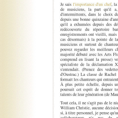
Je sais
l'importance d'un chef
, la
de musiciens, la part qu'il a
d'intermittents, dans le choix d
depuis une bonne quinzaine d'ann
qu'il a exhumées depuis des dé
redécouverte du répertoire bar
enregistrements ont vieilli, mais
cas désormais) à la pointe de l
musiciens et surtout de chanteu
pouvez regarder les meilleurs c
majorité débuté avec les Arts Flo
comprend en lisant la presse) v
spécialiste de la déclamation XV
s'entendait. (Prenez des vede
d'Oustrac.) La classe de Rachel
formait les chanteurs qui entraient
À plus petite échelle, depuis u
poursuit cet esprit de donner to
talents de leur génération (de Mau
Tout cela, il ne s'agit pas de le n
William Christie, aucune décision
si, à titre personnel, je pense qu
collaborateurs n'a pas de ra