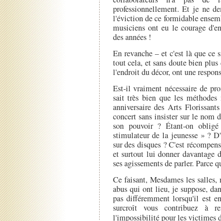
professionnellement. Et je ne d
l'éviction de ce formidable ensem
musiciens ont eu le courage d'e
des années !
En revanche – et c'est là que ce 
tout cela, et sans doute bien pl
l'endroit du décor, ont une respo
Est-il vraiment nécessaire de p
sait très bien que les méthodes 
anniversaire des Arts Florissant
concert sans insister sur le nom 
son pouvoir ? Étant-on oblig
stimulateur de la jeunesse » ? D'
sur des disques ? C'est récompens
et surtout lui donner davantage 
ses agissements de parler. Parce qu
Ce faisant, Mesdames les salles,
abus qui ont lieu, je suppose, da
pas différemment lorsqu'il est e
surcroît vous contribuez à re
l'impossibilité pour les victimes 