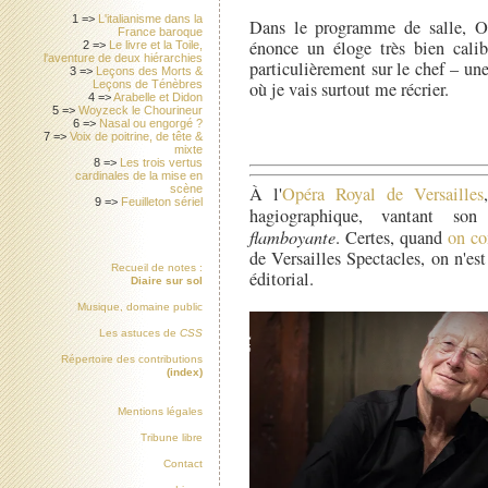
1 =>
L'italianisme dans la
Dans le programme de salle, Ol
France baroque
énonce un éloge très bien calibr
2 =>
Le livre et la Toile,
l'aventure de deux hiérarchies
particulièrement sur le chef – un
3 =>
Leçons des Morts &
Leçons de Ténèbres
où je vais surtout me récrier.
4 =>
Arabelle et Didon
5 =>
Woyzeck le Chourineur
6 =>
Nasal ou engorgé ?
7 =>
Voix de poitrine, de tête &
mixte
8 =>
Les trois vertus
cardinales de la mise en
À l'
Opéra Royal de Versailles
scène
9 =>
Feuilleton sériel
hagiographique, vantant so
flamboyante
. Certes, quand
on co
de Versailles Spectacles, on n'e
Recueil de notes :
éditorial.
Diaire sur sol
Musique, domaine public
Les astuces de
CSS
Répertoire des contributions
(index)
Mentions légales
Tribune libre
Contact