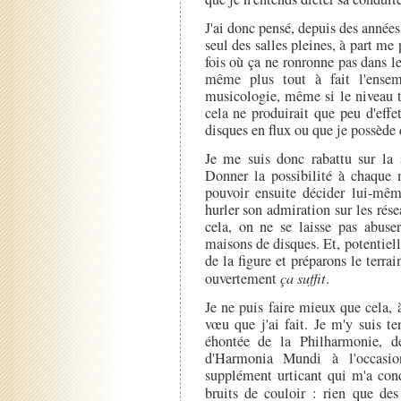
J'ai donc pensé, depuis des années
seul des salles pleines, à part me
fois où ça ne ronronne pas dans l
même plus tout à fait l'ensem
musicologie, même si le niveau t
cela ne produirait que peu d'effe
disques en flux ou que je possède 
Je me suis donc rabattu sur la s
Donner la possibilité à chaque 
pouvoir ensuite décider lui-mêm
hurler son admiration sur les ré
cela, on ne se laisse pas abuse
maisons de disques. Et, potentiel
de la figure et préparons le terrai
ouvertement
ça suffit
.
Je ne puis faire mieux que cela,
vœu que j'ai fait. Je m'y suis t
éhontée de la Philharmonie, d
d'Harmonia Mundi à l'occasion
supplément urticant qui m'a condu
bruits de couloir : rien que de