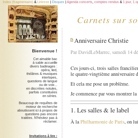
Index (fragmentaire)
&
Linktree
|
Disques
|
Agenda concerts
,
comptes-rendus
&
1 jour, 1 
Carnets sur so
Anniversaire Christie
Bienvenue !
Par DavidLeMarrec, samedi 14 d
Cet aimable bac
à sable accueille
divers badinages :
Ces jours-ci, trois salles francil
opéra, lied,
le quatre-vingtième anniversaire 
théâtres & musiques
interlopes,
questions de langue
Et cela me pose un problème.
ou de voix...
en discrètes notules,
parfois constituées
Je commence par vous montrer la f
en séries.
Beaucoup de requêtes de
moteur de recherche
1. Les salles & le label
aboutissent ici à propos de
questions pas encore
traitées. N'hésitez pas à
À la
Philharmonie de Paris
, on lu
réclamer.
Invitations à lire :