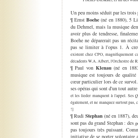
Un peu moins séduit par les trois p
Boehe
¶ Ernst
(né en 1880), 5 Li
du Dehmel, mais la musique demeu
avoir plus de tendresse, finalem
Boehe ne déparerait pas un récita
pas se limiter à l'opus 1. À cr
existent chez CPO, magnifiquement cap
décadents W.A. Albert, l'Orchestre de R
Klenau
¶ Paul von
(né en 1883)
musique est toujours de qualité
cœur particulier lors de ce survol.
ses opéras qui sont d'un tout autr
Q
et les lieder manquent à l'appel. Ses
également, et ne manquez surtout pas, c
!]
Stephan
¶ Rudi
(né en 1887), deux
sont pas du grand Stephan : des
g
pas toujours très puissant. Comm
initiative de se porter volontaire