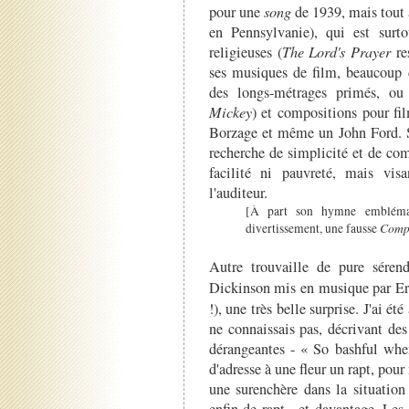
pour une
song
de 1939, mais tout
en Pennsylvanie), qui est surt
religieuses (
The Lord's Prayer
re
ses musiques de film, beaucoup 
des longs-métrages primés, o
Mickey
) et compositions pour fi
Borzage et même un John Ford.
recherche de simplicité et de c
facilité ni pauvreté, mais vis
l'auditeur.
[À part son hymne emblémat
Compl
divertissement, une fausse
Autre trouvaille de pure séren
Dickinson mis en musique par E
!), une très belle surprise. J'ai ét
ne connaissais pas, décrivant des
dérangeantes - « So bashful whe
d'adresse à une fleur un rapt, pour
une surenchère dans la situation