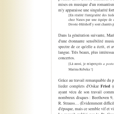
mises en musique d'un romantisme
m'y apparaisse une singularité fort
[En réalité l'intégralité des li
chez Naxos par une équipe de
Droste-Hülshoff y sont chantés
Dans la génération suivante, Ma
d'une étonnante sensibilité musi
spectre de ce qu'elle a écrit, et 
langue. Très beaux, plus intéress
concertos.
a poste
[Là aussi, je m'aperçois
Marina Rebeka !]
Grâce au travail remarquable du p
Fried
lieder complets d'Oskar
(n
ayant vécu de son travail comme
nombreux disques : Beethoven 9,
R. Strauss… (Évidemment difficile
d'époque, mais ce semble vif et vi