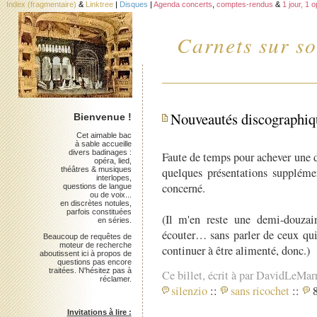
Index (fragmentaire)
&
Linktree
|
Disques
|
Agenda concerts
,
comptes-rendus
&
1 jour, 1 
Carnets sur so
Nouveautés discographiqu
Bienvenue !
Cet aimable bac
à sable accueille
divers badinages :
Faute de temps pour achever une d
opéra, lied,
théâtres & musiques
quelques présentations suppléme
interlopes,
concerné.
questions de langue
ou de voix...
en discrètes notules,
parfois constituées
(Il m'en reste une demi-douza
en séries.
écouter… sans parler de ceux qui 
Beaucoup de requêtes de
moteur de recherche
continuer à être alimenté, donc.)
aboutissent ici à propos de
questions pas encore
traitées. N'hésitez pas à
Ce billet, écrit à par DavidLeMar
réclamer.
silenzio
::
sans ricochet
::
8
Invitations à lire :