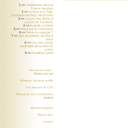
1 =>
L'italianisme dans la
France baroque
2 =>
Le livre et la Toile,
l'aventure de deux hiérarchies
3 =>
Leçons des Morts &
Leçons de Ténèbres
4 =>
Arabelle et Didon
5 =>
Woyzeck le Chourineur
6 =>
Nasal ou engorgé ?
7 =>
Voix de poitrine, de tête &
mixte
8 =>
Les trois vertus
cardinales de la mise en
scène
9 =>
Feuilleton sériel
Recueil de notes :
Diaire sur sol
Musique, domaine public
Les astuces de
CSS
Répertoire des contributions
(index)
Mentions légales
Tribune libre
Contact