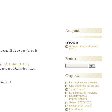
Antiquités
(2/3/2013)
Autres astuces de mars
2013
e, au fil de ce que j'ai eu le
Fouiner
ns de
#QuatuorDuJour
,
quelques détails des listes
Chapitres
 temps…).
La musique en Ukraine
Une décennie, un disque
1 jour, 1 opéra
La Bible par la musique
Déchiffrages &
Improvisations
Saison 2025-2026
Saison 2026-2027
Intendance