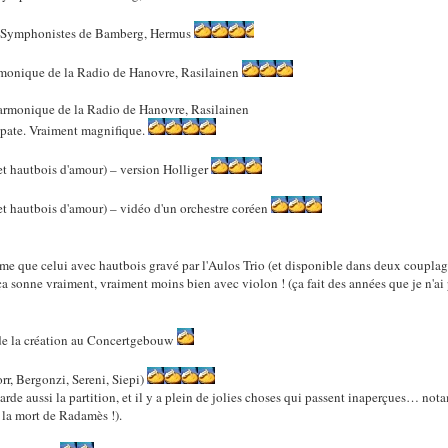
 Symphonistes de Bamberg, Hermus
monique de la Radio de Hanovre, Rasilainen
harmonique de la Radio de Hanovre, Rasilainen
'épate. Vraiment magnifique.
t hautbois d'amour) – version Holliger
t hautbois d'amour) – vidéo d'un orchestre coréen
même que celui avec hautbois gravé par l'Aulos Trio (et disponible dans deux couplage
ça sonne vraiment, vraiment moins bien avec violon ! (ça fait des années que je n'ai 
e la création au Concertgebouw
rr, Bergonzi, Sereni, Siepi)
garde aussi la partition, et il y a plein de jolies choses qui passent inaperçues… 
 la mort de Radamès !).