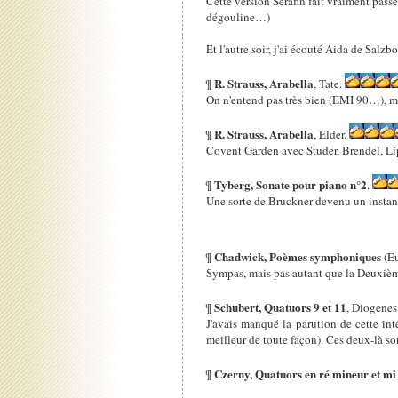
Cette version Serafin fait vraiment pass
dégouline…)
Et l'autre soir, j'ai écouté Aida de Salz
R. Strauss, Arabella
¶
, Tate.
On n'entend pas très bien (EMI 90…), mai
R. Strauss, Arabella
¶
, Elder.
Covent Garden avec Studer, Brendel, 
Tyberg, Sonate pour piano n°2
¶
.
Une sorte de Bruckner devenu un instant
Chadwick, Poèmes symphoniques
¶
(Eu
Sympas, mais pas autant que la Deuxi
Schubert, Quatuors 9 et 11
¶
, Diogene
J'avais manqué la parution de cette inté
meilleur de toute façon). Ces deux-là s
Czerny, Quatuors en ré mineur et m
¶