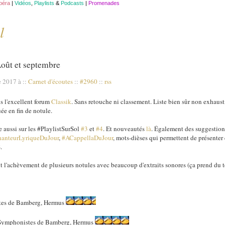
opéra
|
Vidéos
,
Playlists
&
Podcasts
|
Promenades
l
Août et septembre
e 2017 à
::
Carnet d'écoutes
::
#2960
::
rss
ns l'excellent forum
Classik
. Sans retouche ni classement. Liste bien sûr non exhaustiv
ée en fin de notule.
e aussi sur les #PlaylistSurSol
#3
et
#4
. Et nouveautés
là
. Également des suggestio
anteurLyriqueDuJour
,
#ACappellaDuJour
, mots-dièses qui permettent de présenter 
.
nt l'achèvement de plusieurs notules avec beaucoup d'extraits sonores (ça prend du
tes de Bamberg, Hermus
 Symphonistes de Bamberg, Hermus