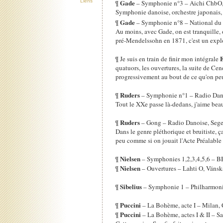
Gade
Liens
¶
– Symphonie n°3 – Aichi ChbO,
Symphonie danoise, orchestre japonais, c
Gade
¶
– Symphonie n°8 – National d
Au moins, avec Gade, on est tranquille, 
pré-Mendelssohn en 1871, c'est un explo
¶ Je suis en train de finir mon intégrale
quatuors, les ouvertures, la suite de Ce
progressivement au bout de ce qu'on peut 
Ruders
¶
– Symphonie n°1 – Radio Dan
Tout le XXe passe là-dedans, j'aime bea
Ruders
¶
– Gong – Radio Danoise, Seg
Dans le genre pléthorique et bruitiste, ç
peu comme si on jouait l'Acte Préalable
Nielsen
¶
– Symphonies 1,2,3,4,5,6 – B
Nielsen
¶
– Ouvertures – Lahti O, Vänsk
Sibelius
¶
– Symphonie 1 – Philharmon
Puccini
¶
– La Bohème, acte I – Milan, 
Puccini
¶
– La Bohème, actes I & II – San