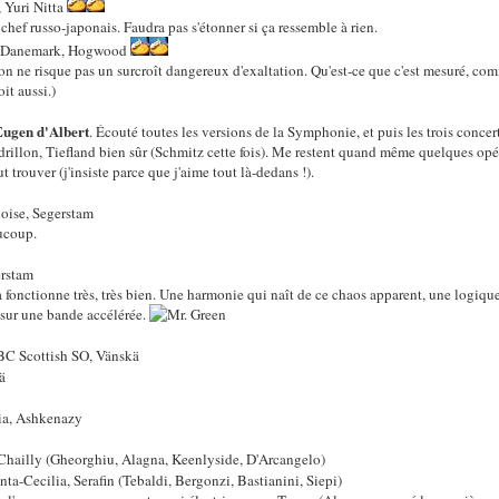
 Yuri Nitta
hef russo-japonais. Faudra pas s'étonner si ça ressemble à rien.
u Danemark, Hogwood
on ne risque pas un surcroît dangereux d'exaltation. Qu'est-ce que c'est mesuré, com
it aussi.)
Eugen d'Albert
. Écouté toutes les versions de la Symphonie, et puis les trois concer
ndrillon, Tiefland bien sûr (Schmitz cette fois). Me restent quand même quelques opér
trouver (j'insiste parce que j'aime tout là-dedans !).
oise, Segerstam
ucoup.
erstam
a fonctionne très, très bien. Une harmonie qui naît de ce chaos apparent, une logique 
 sur une bande accélérée.
BC Scottish SO, Vänskä
ä
ia, Ashkenazy
Chailly (Gheorghiu, Alagna, Keenlyside, D'Arcangelo)
ta-Cecilia, Serafin (Tebaldi, Bergonzi, Bastianini, Siepi)