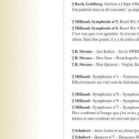
Bach, Goldberg
¶
, Guillou à l'Alpe d'
J'en parlerai dans le fil concerné : ça r
Milhaud, Symphonie n°5
¶
, Basel SO,
Milhaud, Symphonie n°6
¶
, Basel SO,
C'est vrai que c'est agréable. Je n'avais
allure. Sans être grand, il y a de jolies c
R. Strauss
¶
– Aus Italien – feu la SW
R. Strauss
¶
– Don Juan – Staatskapelle
R. Strauss
¶
– Don Quixote – Vogler, St
Milhaud
¶
– Symphonie n°1 – Toulouse
Effectivement, un vrai vent de fraîcheur, 
Milhaud
¶
– Symphonie n°8 – Symphoniq
Milhaud
¶
– Symphonie n°9 – Symphoniq
Milhaud
¶
– Symphonie n°7 – Symphoniq
Plus conforme à l'image que j'en avais,
rêches et sans couleurs (et souvent pas e
Schubert
¶
– deux lieder et un chœur p
Schubert
¶
– Quatuor n°7 – Diogenes SQ