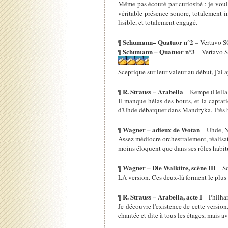
Même pas écouté par curiosité : je voul
véritable présence sonore, totalement i
lisible, et totalement engagé.
Schumann– Quatuor n°2
¶
– Vertavo S
Schumann – Quatuor n°3
¶
– Vertavo 
Sceptique sur leur valeur au début, j'ai
R. Strauss – Arabella
¶
– Kempe (Della
Il manque hélas des bouts, et la captat
d'Uhde débarquer dans Mandryka. Très b
Wagner – adieux de Wotan
¶
– Uhde, N
Assez médiocre orchestralement, réalisat
moins éloquent que dans ses rôles habit
Wagner – Die Walküre, scène III
¶
– So
LA version. Ces deux-là forment le plus
R. Strauss – Arabella, acte I
¶
– Philha
Je découvre l'existence de cette version
chantée et dite à tous les étages, mais 