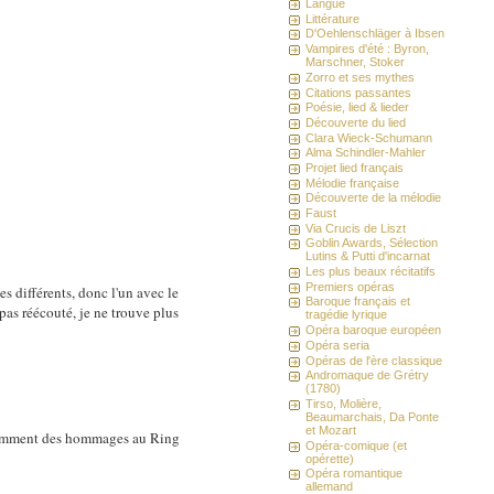
Langue
Littérature
D'Oehlenschläger à Ibsen
Vampires d'été : Byron,
Marschner, Stoker
Zorro et ses mythes
Citations passantes
Poésie, lied & lieder
Découverte du lied
Clara Wieck-Schumann
Alma Schindler-Mahler
Projet lied français
Mélodie française
Découverte de la mélodie
Faust
Via Crucis de Liszt
Goblin Awards, Sélection
Lutins & Putti d'incarnat
Les plus beaux récitatifs
Premiers opéras
s différents, donc l'un avec le
Baroque français et
pas réécouté, je ne trouve plus
tragédie lyrique
Opéra baroque européen
Opéra seria
Opéras de l'ère classique
Andromaque de Grétry
(1780)
Tirso, Molière,
Beaumarchais, Da Ponte
et Mozart
notamment des hommages au Ring
Opéra-comique (et
opérette)
Opéra romantique
allemand