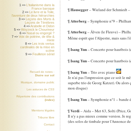
1 =>
L'italianisme dans la
Hausegger
France baroque
¶
– Wieland der Schmiedt –
2 =>
Le livre et la Toile,
l'aventure de deux hiérarchies
3 =>
Leçons des Morts &
Atterberg
¶
– Symphonie n°9 – Philhar
Leçons de Ténèbres
4 =>
Arabelle et Didon
5 =>
Woyzeck le Chourineur
Atterberg
¶
– Älven (le Fleuve) – Phil
6 =>
Nasal ou engorgé ?
7 =>
Voix de poitrine, de tête &
Même esprit que l'Alpestre, mais sans l
mixte
8 =>
Les trois vertus
cardinales de la mise en
Isang Yun
¶
– Concerto pour hautbois (e
scène
9 =>
Feuilleton sériel
Isang Yun
¶
– Concerto pour hautbois (e
Isang Yun
¶
– Trio avec piano
Recueil de notes :
Diaire sur sol
Je n'ai pas l'impression que ce soit le 
superbe trio de Georg Katzer). Ou alors 
Musique, domaine public
mon disque)
Les astuces de
CSS
Répertoire des contributions
Isang Yun
¶
– Symphonie n°1 – bande d
(index)
Verdi
¶
– Aida – Met 63, Solti (Price, Go
Mentions légales
Il n'y a pas mieux comme version. Je re
Tribune libre
(des solos de timbale pour l'Annonce de
Contact