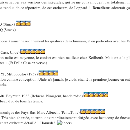
ais échapper aux versions des intégrales, qui ne me convainquent pas totalement. E
Benedictus
nattendus de ce répertoire, de cet orchestre, de Leppard !
adorerait ça 
Q (Simax)
SQ (Simax)
 appris à aimer passionnément les quatuors de Schumann, et en particulier avec les V
 Casa, Uhde)
ion radio est moyenne, le confort est bien meilleur chez Keilberth. Mais on a le pl
eau. (Et Della Casa en verve.)
YP, Mitropoulos (1957)
ion comme conception. Uhde n'a jamais, je crois, chanté la première journée en enti
uels.
lti, Bayreuth 1983 (Behrens, Nimsgern, bande radio)
 beau duo de tous les temps.
rmonique des Pays-Bas, Marc Albrecht (PentaTone)
. Très bien chantée, et surtout extraordinairement dirigée, avec beaucoup de finess
avec un orchestre détaillé ! Hourrah !