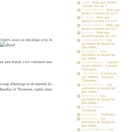
Julien -
Mais que devient
Carnets sur sol ?
DavidLeMarrec -
Mais que
devient Carnets sur sol ?
la souris -
Mais que
devient Carnets sur sol ?
DavidLeMarrec -
Mais que
devient Carnets sur sol ?
la souris -
Mais que
devient Carnets sur sol ?
légers, assez en décalage avec le
DavidLeMarrec -
Les
pochettes de disque les
.
plus belles...
Benedictus -
Les
pochettes de disque les
plus belles...
 un peu banal, c'est vraiment une
DavidLeMarrec -
Carmen
et ses éditions : Guiraud-
Choudens,...
CACOTON -
Carmen et
ses éditions : Guiraud-
Choudens,...
coup d'héritage et de matière là-
DavidLeMarrec -
Les
pochettes de disque les
e Handley et Thomson, captés dans
plus belles...
Benedictus -
Les
pochettes de disque les
plus belles...
DavidLeMarrec -
Tombeaux
Benedictus -
Tombeaux
Benedictus -
Les
pochettes de disque les
plus belles...
David Le Marrec -
Les