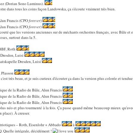
Huez (Dorian Sono Luminus).
egistre dans tous les coins façon Landowska, ça s'écoute vraiment très bien.
 Alun Francis (CPO
forever
)
 Alun Francis (CPO
forever
)
 écouté que les versions anciennes sur de méchants orchestres français, avec Bâle et 
hoses, surtout dans la 5.
RBBF, Roth
 Dresden, Luisi
aatskapelle Dresden, Luisi
, Plasson
c'est très beau, et je suis curieux d'écouter ça dans la version plus colorée et tendue
ue de la Radio de Bâle, Alun Francis
ue de la Radio de Bâle, Alun Francis
ue de la Radio de Bâle, Alun Francis
 plus néo et plus tourmenté à la fois. Ça passe quand même beaucoup mieux qu'avec
n place). À creuser.
atriotiques – Roth, Eisenlohr + Abbado
à
. Quelle intégrale, décidément !