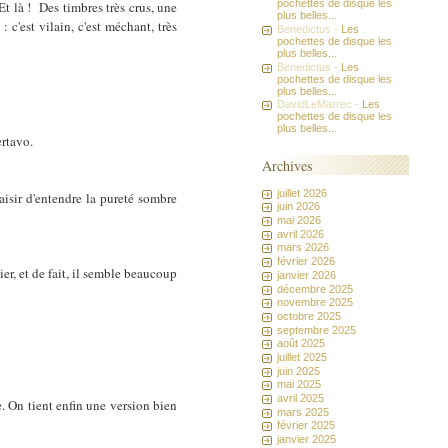
pochettes de disque les
t là ! Des timbres très crus, une
plus belles...
: c'est vilain, c'est méchant, très
Benedictus -
Les
pochettes de disque les
plus belles...
Benedictus -
Les
pochettes de disque les
plus belles...
DavidLeMarrec -
Les
pochettes de disque les
plus belles...
ertavo.
Archives
juillet 2026
aisir d'entendre la pureté sombre
juin 2026
mai 2026
avril 2026
mars 2026
février 2026
er, et de fait, il semble beaucoup
janvier 2026
décembre 2025
novembre 2025
octobre 2025
septembre 2025
août 2025
juillet 2025
juin 2025
mai 2025
avril 2025
e. On tient enfin une version bien
mars 2025
février 2025
janvier 2025