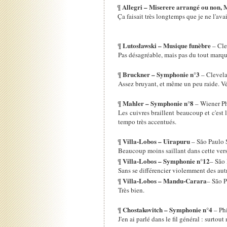
Allegri – Miserere arrangé ou non, 
¶
Ça faisait très longtemps que je ne l'av
Lutosławski – Musique funèbre
¶
– Cle
Pas désagréable, mais pas du tout marq
Bruckner – Symphonie n°3
¶
– Clevel
Assez bruyant, et même un peu raide. Vé
Mahler – Symphonie n°8
¶
– Wiener Ph
Les cuivres braillent beaucoup et c'es
tempo très accentués.
Villa-Lobos – Uirapuru
¶
– São Paulo
Beaucoup moins saillant dans cette vers
Villa-Lobos – Symphonie n°12
¶
– São
Sans se différencier violemment des autr
Villa-Lobos – Mandu-Carara
¶
– São 
Très bien.
Chostakovitch – Symphonie n°4
¶
– Ph
J'en ai parlé dans le fil général : surtou