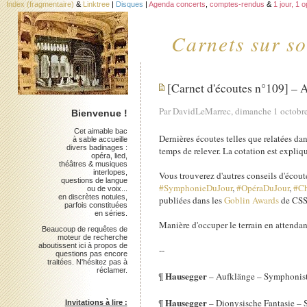
Index (fragmentaire)
&
Linktree
|
Disques
|
Agenda concerts
,
comptes-rendus
&
1 jour, 1 
Carnets sur so
[Carnet d'écoutes n°109] – 
Par DavidLeMarrec, dimanche 1 octobr
Bienvenue !
Cet aimable bac
Dernières écoutes telles que relatées da
à sable accueille
divers badinages :
temps de relever. La cotation est expliqu
opéra, lied,
théâtres & musiques
interlopes,
Vous trouverez d'autres conseils d'écout
questions de langue
#SymphonieDuJour
,
#OpéraDuJour
,
#Ch
ou de voix...
en discrètes notules,
publiées dans les
Goblin Awards
de CSS
parfois constituées
en séries.
Manière d'occuper le terrain en attenda
Beaucoup de requêtes de
moteur de recherche
aboutissent ici à propos de
--
questions pas encore
traitées. N'hésitez pas à
réclamer.
Hausegger
¶
– Aufklänge – Symphonis
Hausegger
¶
– Dionysische Fantasie –
Invitations à lire :