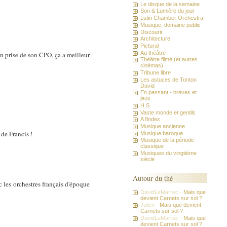
Le disque de la semaine
Son & Lumière du jour
Lutin Chamber Orchestra
Musique, domaine public
Discourir
Architecture
Pictural
Au théâtre
en prise de son CPO, ça a meilleur
Théâtre filmé (et autres
cinémas)
Tribune libre
Les astuces de Tonton
David
En passant - brèves et
jeux
H.S.
Vaste monde et gentils
A l'index
Musique ancienne
 de Francis !
Musique baroque
Musique de la période
classique
Musiques du vingtième
siècle
Autour du thé
 les orchestres français d'époque
DavidLeMarrec -
Mais que
devient Carnets sur sol ?
Julien -
Mais que devient
Carnets sur sol ?
DavidLeMarrec -
Mais que
devient Carnets sur sol ?