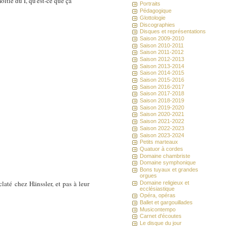
itié du I, qu'est-ce que ça
Portraits
Pédagogique
Glottologie
Discographies
Disques et représentations
Saison 2009-2010
Saison 2010-2011
Saison 2011-2012
Saison 2012-2013
Saison 2013-2014
Saison 2014-2015
Saison 2015-2016
Saison 2016-2017
Saison 2017-2018
Saison 2018-2019
Saison 2019-2020
Saison 2020-2021
Saison 2021-2022
Saison 2022-2023
Saison 2023-2024
Petits marteaux
Quatuor à cordes
Domaine chambriste
Domaine symphonique
Bons tuyaux et grandes
orgues
laté chez Hänssler, et pas à leur
Domaine religieux et
ecclésiastique
Opéra, opéras
Ballet et gargouillades
Musicontempo
Carnet d'écoutes
Le disque du jour