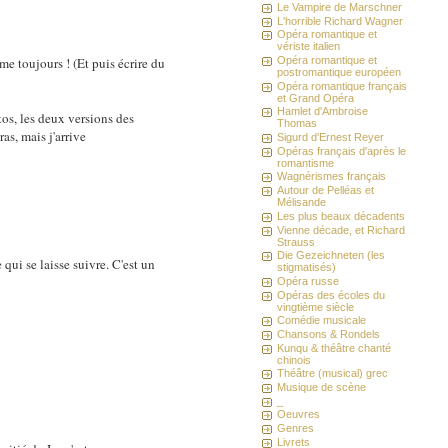
Le Vampire de Marschner
L'horrible Richard Wagner
Opéra romantique et
vériste italien
me toujours ! (Et puis écrire du
Opéra romantique et
postromantique européen
Opéra romantique français
et Grand Opéra
Hamlet d'Ambroise
tos, les deux versions des
Thomas
as, mais j'arrive
Sigurd d'Ernest Reyer
Opéras français d'après le
romantisme
Wagnérismes français
Autour de Pelléas et
Mélisande
Les plus beaux décadents
Vienne décade, et Richard
Strauss
Die Gezeichneten (les
qui se laisse suivre. C'est un
stigmatisés)
Opéra russe
Opéras des écoles du
vingtième siècle
Comédie musicale
Chansons & Rondels
Kunqu & théâtre chanté
chinois
Théâtre (musical) grec
Musique de scène
_
Oeuvres
Genres
Livrets