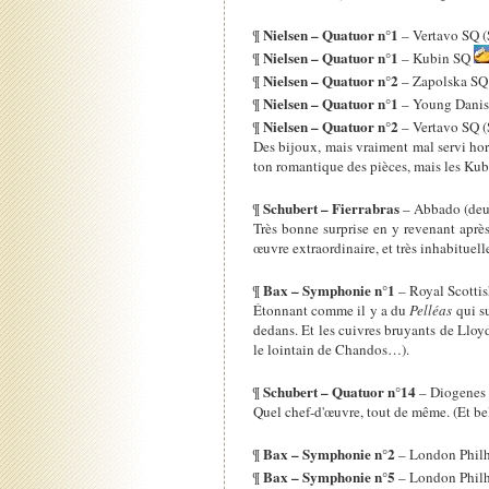
Nielsen – Quatuor n°1
¶
– Vertavo SQ 
Nielsen – Quatuor n°1
¶
– Kubin SQ
Nielsen – Quatuor n°2
¶
– Zapolska SQ
Nielsen – Quatuor n°1
¶
– Young Danis
Nielsen – Quatuor n°2
¶
– Vertavo SQ 
Des bijoux, mais vraiment mal servi hor
ton romantique des pièces, mais les Ku
Schubert – Fierrabras
¶
– Abbado (deu
Très bonne surprise en y revenant après
œuvre extraordinaire, et très inhabituel
Bax – Symphonie n°1
¶
– Royal Scotti
Étonnant comme il y a du
Pelléas
qui su
dedans. Et les cuivres bruyants de Lloy
le lointain de Chandos…).
Schubert – Quatuor n°14
¶
– Diogenes
Quel chef-d'œuvre, tout de même. (Et bel
Bax – Symphonie n°2
¶
– London Philh
Bax – Symphonie n°5
¶
– London Philh