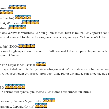
(Simax)
 (Chandos)
h SQ (Danacord)
(Simax)
s des Vertavo formidables (le Young Danish tient bien la route). Les Zapolska sont 
bin sont vraiment totalement mous, presque absents, au degré Melos-dans-Schubert
x fois) (DGG)
 assez longtemps à n'avoir écouté qu'Alfonso und Estrella : passé le premier acte
le pour Schubert.
sh NO, Lloyd-Jones (Naxos)
rnage là-dedans. Très chargé néanmoins, on sent qu'il a vraiment voulu mettre beau
d-Jones accentuent cet aspect (alors que j'aime plutôt davantage son intégrale qu
 SQ
le version très dynamique, même si les violons crincrinnent un brin.)
armonic, Fredman Myer (Lyrita)
armonic, Leppard (Lyrita)