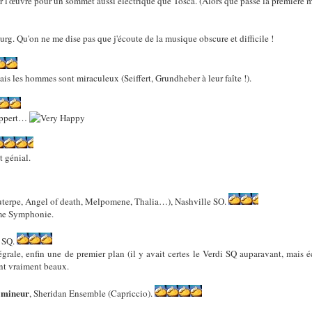
er l'œuvre pour un sommet aussi électrique que Tosca. (Alors que passé la première mo
bourg. Qu'on ne me dise pas que j'écoute de la musique obscure et difficile !
s les hommes sont miraculeux (Seiffert, Grundheber à leur faîte !).
Lippert…
 génial.
terpe, Angel of death, Melpomene, Thalia…), Nashville SO.
ème Symphonie.
s SQ.
grale, enfin une de premier plan (il y avait certes le Verdi SQ auparavant, mais éc
ont vraiment beaux.
i mineur
, Sheridan Ensemble (Capriccio).