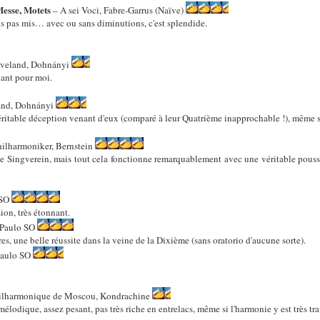
Messe, Motets
– A sei Voci, Fabre-Garrus (Naïve)
ais pas mis… avec ou sans diminutions, c'est splendide.
veland, Dohnányi
uant pour moi.
and, Dohnányi
ritable déception venant d'eux (comparé à leur Quatrième inapprochable !), même si
ilharmoniker, Bernstein
t le Singverein, mais tout cela fonctionne remarquablement avec une véritable po
 SO
ion, très étonnant.
 Paulo SO
es, une belle réussite dans la veine de la Dixième (sans oratorio d'aucune sorte).
Paulo SO
ilharmonique de Moscou, Kondrachine
t mélodique, assez pesant, pas très riche en entrelacs, même si l'harmonie y est très tra