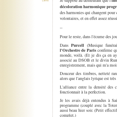
int
Je suppose au demeurant que l'
Liens
décoloration harmonique progr
des harmonies qui changent pour d
volontaires, et en effet assez réussi
--
Pour le reste, dans l'écume des jou
Purcell
Dans
(Musique funérai
l'Orchestre de Paris
confirme qu
monde, voilà. (Et je dis ça en 
associé au DSOB et le divin Ru
enregistrement, mais qui m'a moin
Douceur des timbres, netteté rare
alors que l'anglais lyrique est très
L'alliance entre la densité des 
fonctionnait à la perfection.
Je les avais déjà entendus à S
programme (couplé avec la Totent
aussi beau hier soir. (Petit effec
complet.)