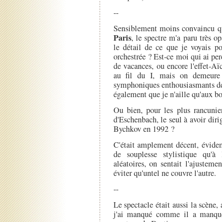
--
Sensiblement moins convaincu que
Paris
, le spectre m'a paru très o
le détail de ce que je voyais po
orchestrée ? Est-ce moi qui ai per
de vacances, ou encore l'effet-Aï
au fil du I, mais on demeure 
symphoniques enthousiasmants de 
également que je n'aille qu'aux b
Ou bien, pour les plus rancunier
d'Eschenbach, le seul à avoir diri
Bychkov en 1992 ?
C'était amplement décent, évid
de souplesse stylistique qu'à l
aléatoires, on sentait l'ajustem
éviter qu'untel ne couvre l'autre.
--
Le spectacle était aussi la scène,
j'ai manqué comme il a manqué