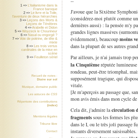
--
1 =>
L'italianisme dans la
France baroque
J'avoue que la Sixième Symphonie
2 =>
Le livre et la Toile,
l'aventure de deux hiérarchies
(considérez-moi plutôt comme un
3 =>
Leçons des Morts &
dernières aussi) : la pensée m'y 
Leçons de Ténèbres
4 =>
Arabelle et Didon
grandes lignes massives (surmontée
5 =>
Woyzeck le Chourineur
6 =>
Nasal ou engorgé ?
moins ver
évidemment), beaucoup
7 =>
Voix de poitrine, de tête &
mixte
dans la plupart de ses autres gran
8 =>
Les trois vertus
cardinales de la mise en
scène
Par ailleurs, je n'ai jamais trop 
9 =>
Feuilleton sériel
la Cinquième
réputée lumineuse (
rondeau, peut-être triomphal, ma
Recueil de notes :
supposément tragique, qui dispose
Diaire sur sol
vitale.
Musique, domaine public
[Je m'aperçois au passage que, sa
Les astuces de
CSS
mon avis émis dans mon cycle d
Répertoire des contributions
(index)
circulation 
Cela dit, j'admire la
fragments
sous les formes les plu
Mentions légales
dans le I, ou le très joli passage fu
Tribune libre
instants diversement saisissables.
Contact