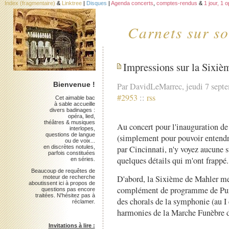
Index (fragmentaire)
&
Linktree
|
Disques
|
Agenda concerts
,
comptes-rendus
&
1 jour, 1 
Carnets sur so
Impressions sur la Sixi
Bienvenue !
Par DavidLeMarrec, jeudi 7 sept
#2953
::
rss
Cet aimable bac
à sable accueille
divers badinages :
opéra, lied,
théâtres & musiques
Au concert pour l'inauguration de 
interlopes,
questions de langue
(simplement pour pouvoir entend
ou de voix...
en discrètes notules,
par Cincinnati, n'y voyez aucune st
parfois constituées
quelques détails qui m'ont frappé.
en séries.
Beaucoup de requêtes de
D'abord, la Sixième de Mahler me
moteur de recherche
aboutissent ici à propos de
complément de programme de Purcel
questions pas encore
traitées. N'hésitez pas à
des chorals de la symphonie (au I e
réclamer.
harmonies de la Marche Funèbre 
Invitations à lire :