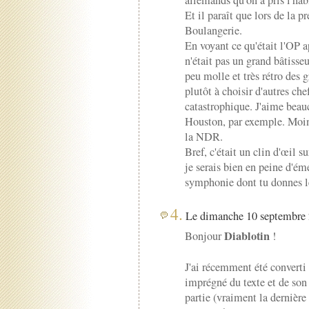
allemands qu'on a pris l'ha
Et il paraît que lors de la pr
Boulangerie.
En voyant ce qu'était l'OP a
n'était pas un grand bâtisse
peu molle et très rétro des
plutôt à choisir d'autres che
catastrophique. J'aime bea
Houston, par exemple. Moins
la NDR.
Bref, c'était un clin d'œil 
je serais bien en peine d'éme
symphonie dont tu donnes le 
4.
Le dimanche 10 septembre 
Diablotin
Bonjour
!
J'ai récemment été converti 
imprégné du texte et de son
partie (vraiment la dernière