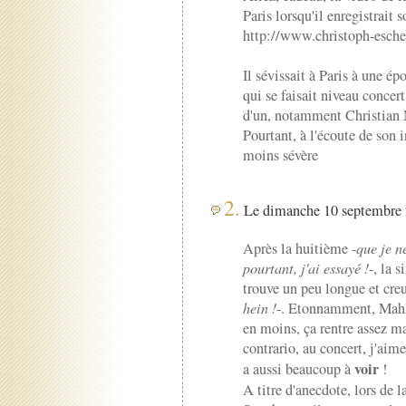
Paris lorsqu'il enregistrait s
http://www.christoph-esc
Il sévissait à Paris à une ép
qui se faisait niveau concer
d'un, notamment Christian M
Pourtant, à l'écoute de son 
moins sévère
2.
Le dimanche 10 septembre 
Après la huitième -
que je n
pourtant, j'ai essayé !
-, la 
trouve un peu longue et creu
hein !
-. Etonnamment, Mahle
en moins, ça rentre assez m
contrario, au concert, j'aim
voir
a aussi beaucoup à
!
A titre d'anecdote, lors de l