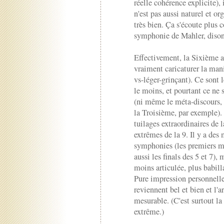
réelle cohérence explicite),
n'est pas aussi naturel et o
très bien. Ça s'écoute plu
symphonie de Mahler, dison
Effectivement, la Sixième a 
vraiment caricaturer la ma
vs-léger-grinçant). Ce sont 
le moins, et pourtant ce ne s
(ni même le méta-discours, 
la Troisième, par exemple). 
tuilages extraordinaires de l
extrêmes de la 9. Il y a de
symphonies (les premiers m
aussi les finals des 5 et 7),
moins articulée, plus babill
Pure impression personnelle
reviennent bel et bien et l'a
mesurable. (C'est surtout la 
extrême.)