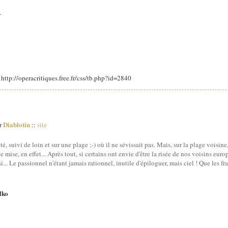
.
: http://operacritiques.free.fr/css/tb.php?id=2840
Diablotin
ar
::
site
été, suivi de loin et sur une plage ;-) où il ne sévissait pas. Mais, sur la plage voisin
de mise, en effet... Après tout, si certains ont envie d'être la risée de nos voisins eu
... Le passionnel n'étant jamais rationnel, inutile d'épiloguer, mais ciel ! Que les fra
lko