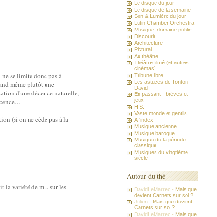
Le disque du jour
Le disque de la semaine
Son & Lumière du jour
Lutin Chamber Orchestra
Musique, domaine public
Discourir
Architecture
Pictural
Au théâtre
Théâtre filmé (et autres
cinémas)
i ne se limite donc pas à
Tribune libre
Les astuces de Tonton
 quand même plutôt une
David
cation d'une décence naturelle,
En passant - brèves et
jeux
décence…
H.S.
Vaste monde et gentils
ion (si on ne cède pas à la
A l'index
Musique ancienne
Musique baroque
Musique de la période
classique
Musiques du vingtième
siècle
Autour du thé
 la variété de m... sur les
DavidLeMarrec -
Mais que
devient Carnets sur sol ?
Julien -
Mais que devient
Carnets sur sol ?
DavidLeMarrec -
Mais que