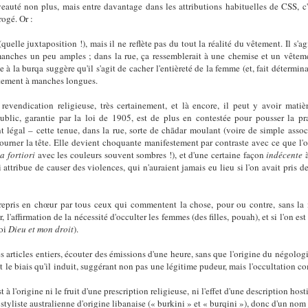
eauté non plus, mais entre davantage dans les attributions habituelles de CSS, c'
rogé. Or :
quelle juxtaposition !), mais il ne reflète pas du tout la réalité du vêtement. Il s
manches un peu amples ; dans la rue, ça ressemblerait à une chemise et un vête
e à la burqa suggère qu'il s'agit de cacher l'entièreté de la femme (et, fait détermin
êtement à manches longues.
revendication religieuse, très certainement, et là encore, il peut y avoir matiè
ublic, garantie par la loi de 1905, est de plus en contestée pour pousser la pra
nt légal – cette tenue, dans la rue, sorte de chādar moulant (voire de simple ass
ourner la tête. Elle devient choquante manifestement par contraste avec ce que l'o
,
a fortiori
avec les couleurs souvent sombres !), et d'une certaine façon
indécente
 attribue de causer des violences, qui n'auraient jamais eu lieu si l'on avait pris
 repris en chœur par tous ceux qui commentent la chose, pour ou contre, sans la
, l'affirmation de la nécessité d'occulter les femmes (des filles, pouah), et si l'on est
soi
Dieu et mon droit
).
es articles entiers, écouter des émissions d'une heure, sans que l'origine du négolo
 le biais qu'il induit, suggérant non pas une légitime pudeur, mais l'occultation c
t à l'origine ni le fruit d'une prescription religieuse, ni l'effet d'une description host
yliste australienne d'origine libanaise (« burkini » et « burqini »), donc d'un n