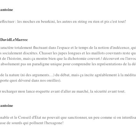
antoine
r
effectuer : les moches en beurkini, les autres en string ou rien et pis c'est tout!
DavidLeMarrec
r
 caractère totalement fluctuant dans l'espace et le temps de la notion d'indécence, qu
es socialement discrètes. Chasser les jupes longues et les maillots couvrants reste
t de l'histoire, mais ça montre bien que la dichotomie couvert / découvert ou l'invo
nt absolument pas un paradigme unique pour comprendre les représentations de la 
 de la nature (ni des arguments…) du débat, mais ça incite agréablement à la méditat
porte quoi déversé dans nos oreilles).
ler recharger mon lance-roquette avant d'aller au marché, la sécurité avant tout.
antoine
r
tenable et le Conseil d'État ne pouvait que sanctionner, un peu comme si on interdisait
sse de sourds qui polluent l'hexagone!