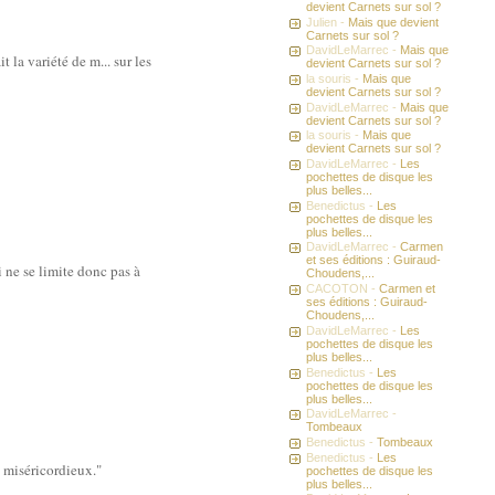
devient Carnets sur sol ?
Julien -
Mais que devient
Carnets sur sol ?
DavidLeMarrec -
Mais que
 la variété de m... sur les
devient Carnets sur sol ?
la souris -
Mais que
devient Carnets sur sol ?
DavidLeMarrec -
Mais que
devient Carnets sur sol ?
la souris -
Mais que
devient Carnets sur sol ?
DavidLeMarrec -
Les
pochettes de disque les
plus belles...
Benedictus -
Les
pochettes de disque les
plus belles...
DavidLeMarrec -
Carmen
et ses éditions : Guiraud-
i ne se limite donc pas à
Choudens,...
CACOTON -
Carmen et
ses éditions : Guiraud-
Choudens,...
DavidLeMarrec -
Les
pochettes de disque les
plus belles...
Benedictus -
Les
pochettes de disque les
plus belles...
DavidLeMarrec -
Tombeaux
Benedictus -
Tombeaux
Benedictus -
Les
t miséricordieux."
pochettes de disque les
plus belles...