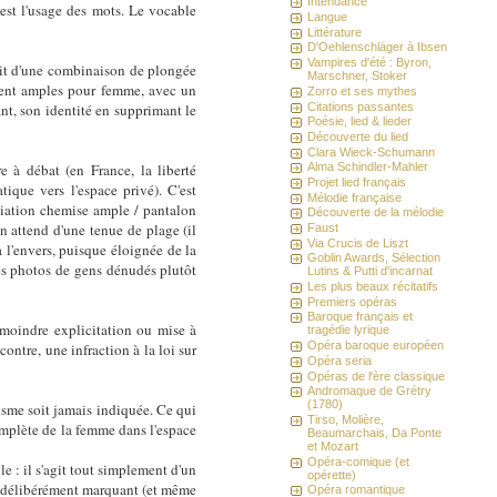
Intendance
est l'usage des mots. Le vocable
Langue
Littérature
D'Oehlenschläger à Ibsen
Vampires d'été : Byron,
'agit d'une combinaison de plongée
Marschner, Stoker
ment amples pour femme, avec un
Zorro et ses mythes
Citations passantes
ant, son identité en supprimant le
Poésie, lied & lieder
Découverte du lied
Clara Wieck-Schumann
re à débat (en France, la liberté
Alma Schindler-Mahler
Projet lied français
tique vers l'espace privé). C'est
Mélodie française
ociation chemise ample / pantalon
Découverte de la mélodie
n attend d'une tenue de plage (il
Faust
Via Crucis de Liszt
à l'envers, puisque éloignée de la
Goblin Awards, Sélection
 des photos de gens dénudés plutôt
Lutins & Putti d'incarnat
Les plus beaux récitatifs
Premiers opéras
Baroque français et
 moindre explicitation ou mise à
tragédie lyrique
Opéra baroque européen
 contre, une infraction à la loi sur
Opéra seria
Opéras de l'ère classique
Andromaque de Grétry
(1780)
gisme soit jamais indiquée. Ce qui
Tirso, Molière,
omplète de la femme dans l'espace
Beaumarchais, Da Ponte
et Mozart
Opéra-comique (et
ile : il s'agit tout simplement d'un
opérette)
om délibérément marquant (et même
Opéra romantique