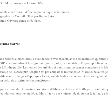
 G.P. Maisonneuve et Larose.1966
tenable et le Conseil d'État ne pouvait que sanctionner,
ographie du Conseil d'Etat par Bruno Latour
ires. Ouvrage dense et édifiant.
avidLeMarrec
ns notions élémentaires, c'était de toute évidence un abus : les maires en question o
 1905 et en interdisant les signes religieux (enfin, certains) dans l'espace public –
 à l'ordre public. Les termes des arrêtés qui bannissent les tenues contraires à la la
bsolue de l'espace public) qui n'est pas celle de la loi française (ni d'aucune autre, je
dits maires, chargés d'appliquer l'a loi, font de la désobéissance civile – en général,
er celui de discriminer ses concitoyens.
que est limpide : les maires produisent délibérément des arrêtés illégaux pour faire p
leur des cas, susciter un débat. Mais il n'y a pas vraiment de doute sur le fait qu'en l'