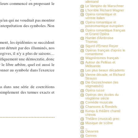
allemand
'ailleurs commencé en proposant le
Le Vampire de Marschner
L'horrible Richard Wagner
Opéra romantique et
vériste italien
qu'un qui ne voudrait pas montrer
Opéra romantique et
l'interprétation des symboles. Non
postromantique européen
Opéra romantique français
et Grand Opéra
Hamlet d'Ambroise
sement, les épidémies se succèdent
Thomas
Sigurd d'Ernest Reyer
nt détruit par des illuminés, nos
Opéras français d'après le
ogives, il n'y a plus de saisons…
romantisme
écifiquement une démocratie, donc
Wagnérismes français
Autour de Pelléas et
e libre arbitre, quel est aussi le
Mélisande
onner au symbole dans l'exercice
Les plus beaux décadents
Vienne décade, et Richard
Strauss
Die Gezeichneten (les
as dans une série de coercitions
stigmatisés)
Opéra russe
it simplement des termes exacts et
Opéras des écoles du
vingtième siècle
Comédie musicale
Chansons & Rondels
Kunqu & théâtre chanté
chinois
Théâtre (musical) grec
Musique de scène
_
Oeuvres
Genres