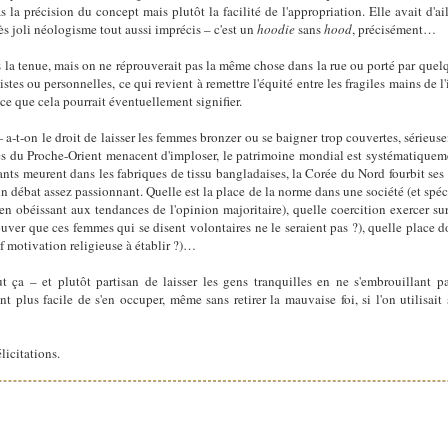
as la précision du concept mais plutôt la facilité de l'appropriation. Elle avait d
très joli néologisme tout aussi imprécis – c'est un
hoodie
sans
hood
, précisément…
s la tenue, mais on ne réprouverait pas la même chose dans la rue ou porté par quel
tes ou personnelles, ce qui revient à remettre l'équité entre les fragiles mains de 
 ce que cela pourrait éventuellement signifier.
 — a-t-on le droit de laisser les femmes bronzer ou se baigner trop couvertes, sérieu
les du Proche-Orient menacent d'imploser, le patrimoine mondial est systématiqueme
nts meurent dans les fabriques de tissu bangladaises, la Corée du Nord fourbit ses 
un débat assez passionnant. Quelle est la place de la norme dans une société (et sp
en obéissant aux tendances de l'opinion majoritaire), quelle coercition exercer sur l
er que ces femmes qui se disent volontaires ne le seraient pas ?), quelle place d
auf motivation religieuse à établir ?)…
t ça – et plutôt partisan de laisser les gens tranquilles en ne s'embrouillant p
ent plus facile de s'en occuper, même sans retirer la mauvaise foi, si l'on utilisa
licitations.