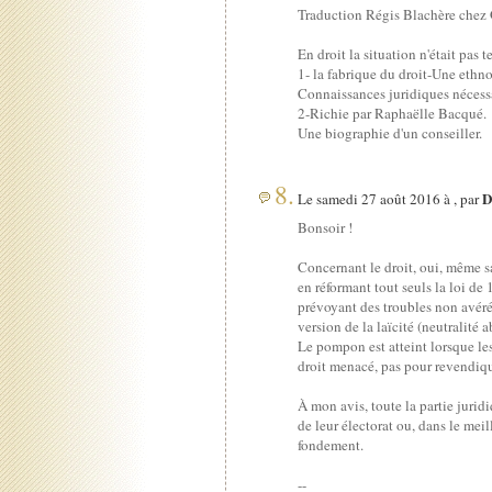
Traduction Régis Blachère chez
En droit la situation n'était pas 
1- la fabrique du droit-Une ethn
Connaissances juridiques nécessa
2-Richie par Raphaëlle Bacqué.
Une biographie d'un conseiller.
8.
D
Le samedi 27 août 2016 à , par
Bonsoir !
Concernant le droit, oui, même sa
en réformant tout seuls la loi de
prévoyant des troubles non avérés
version de la laïcité (neutralité a
Le pompon est atteint lorsque les
droit menacé, pas pour revendiqu
À mon avis, toute la partie juridi
de leur électorat ou, dans le meil
fondement.
--