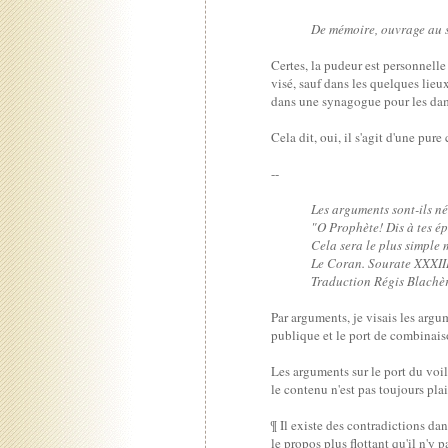
De mémoire, ouvrage au st
Certes, la pudeur est personnelle
visé, sauf dans les quelques lieu
dans une synagogue pour les dame
Cela dit, oui, il s'agit d'une pur
--
Les arguments sont-ils né
"O Prophète! Dis à tes épo
Cela sera le plus simple 
Le Coran. Sourate XXXIII
Traduction Régis Blachè
Par arguments, je visais les argu
publique et le port de combinai
Les arguments sur le port du voi
le contenu n'est pas toujours plai
¶ Il existe des contradictions da
le propos plus flottant qu'il n'y 