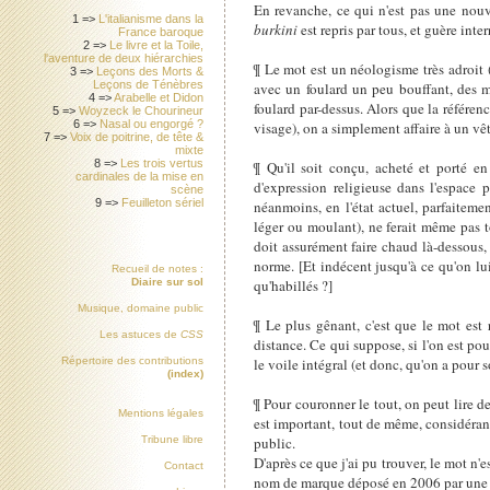
En revanche, ce qui n'est pas une nouv
1 =>
L'italianisme dans la
burkini
est repris par tous, et guère inter
France baroque
2 =>
Le livre et la Toile,
l'aventure de deux hiérarchies
¶ Le mot est un néologisme très adroit (
3 =>
Leçons des Morts &
Leçons de Ténèbres
avec un foulard un peu bouffant, des 
4 =>
Arabelle et Didon
foulard par-dessus. Alors que la référenc
5 =>
Woyzeck le Chourineur
6 =>
Nasal ou engorgé ?
visage), on a simplement affaire à un v
7 =>
Voix de poitrine, de tête &
mixte
8 =>
Les trois vertus
¶ Qu'il soit conçu, acheté et porté en 
cardinales de la mise en
d'expression religieuse dans l'espace p
scène
9 =>
Feuilleton sériel
néanmoins, en l'état actuel, parfaiteme
léger ou moulant), ne ferait même pas t
doit assurément faire chaud là-dessous
norme. [Et indécent jusqu'à ce qu'on lui
Recueil de notes :
qu'habillés ?]
Diaire sur sol
Musique, domaine public
¶ Le plus gênant, c'est que le mot est
Les astuces de
CSS
distance. Ce qui suppose, si l'on est pour
le voile intégral (et donc, qu'on a pour 
Répertoire des contributions
(index)
¶ Pour couronner le tout, on peut lire d
Mentions légales
est important, tout de même, considérant
public.
Tribune libre
D'après ce que j'ai pu trouver, le mot n'es
Contact
nom de marque déposé en 2006 par une st