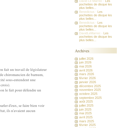
David Le Marrec -
Les
pochettes de disque les
plus belles...
Benedictus -
Les
pochettes de disque les
plus belles...
Benedictus -
Les
pochettes de disque les
plus belles...
DavidLeMarrec -
Les
pochettes de disque les
plus belles...
Archives
juillet 2026
juin 2026
mai 2026
n fait un travail de législateur
avril 2026
 ou de chiromancien de barnum,
mars 2026
février 2026
ïcité sous-entendent une
janvier 2026
 crois).
décembre 2025
 on le fait pour défendre un
novembre 2025
octobre 2025
septembre 2025
août 2025
arler d'eux, se faire bien voir
juillet 2025
juin 2025
état, ils n'avaient aucun
mai 2025
avril 2025
mars 2025
février 2025