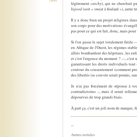
Liens
légèrement
catchy
), qui ne cherchait p
hijood
(soit « sweat à foulard »), autre 
Il y a donc bien un projet religieux dan
son corps pour des motivations évangélis
pas pour ce qui est fait, donc, mais pour
Si l'on passe le sujet totalement futile
en Afrique de l'Ouest, les régimes stab
alliés bombardent des hôpitaux, les enfa
et c'est l'urgence du moment ? —, c'est 
garantissant les droits individuels tout 
contour du consentement (comment prouv
des libertés (se couvrir serait permis, s
Je n'ai pas forcément de réponse à tou
contradictoires –, mais il serait tellem
dépourvus de trop grands biais.
À part ça, c'est un joli nom de marque, fé
--
Autres notules