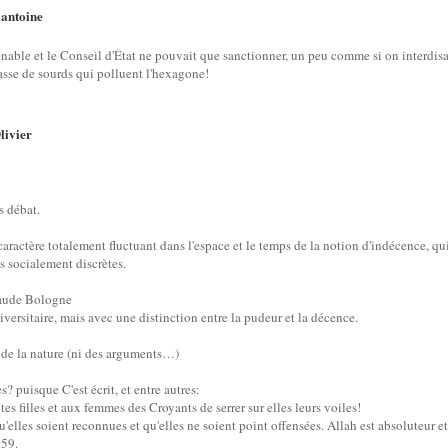
antoine
r
tenable et le Conseil d'État ne pouvait que sanctionner, un peu comme si on interdisait
sse de sourds qui polluent l'hexagone!
livier
s débat.
 caractère totalement fluctuant dans l'espace et le temps de la notion d'indécence, qu
es socialement discrètes.
laude Bologne
ersitaire, mais avec une distinction entre la pudeur et la décence.
 de la nature (ni des arguments…)
? puisque C'est écrit, et entre autres:
tes filles et aux femmes des Croyants de serrer sur elles leurs voiles!
'elles soient reconnues et qu'elles ne soient point offensées. Allah est absoluteur e
 59.