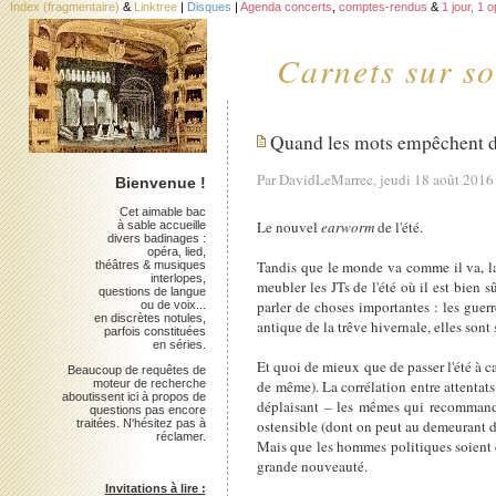
Index (fragmentaire)
&
Linktree
|
Disques
|
Agenda concerts
,
comptes-rendus
&
1 jour, 1 
Carnets sur so
Quand les mots empêchent d
Par DavidLeMarrec, jeudi 18 août 2016
Bienvenue !
Cet aimable bac
Le nouvel
earworm
de l'été.
à sable accueille
divers badinages :
opéra, lied,
Tandis que le monde va comme il va, la
théâtres & musiques
interlopes,
meubler les JTs de l'été où il est bien
questions de langue
parler de choses importantes : les guer
ou de voix...
en discrètes notules,
antique de la trêve hivernale, elles son
parfois constituées
en séries.
Et quoi de mieux que de passer l'été à ca
Beaucoup de requêtes de
moteur de recherche
de même). La corrélation entre attentats 
aboutissent ici à propos de
déplaisant – les mêmes qui recommande
questions pas encore
traitées. N'hésitez pas à
ostensible (dont on peut au demeurant di
réclamer.
Mais que les hommes politiques soient d
grande nouveauté.
Invitations à lire :