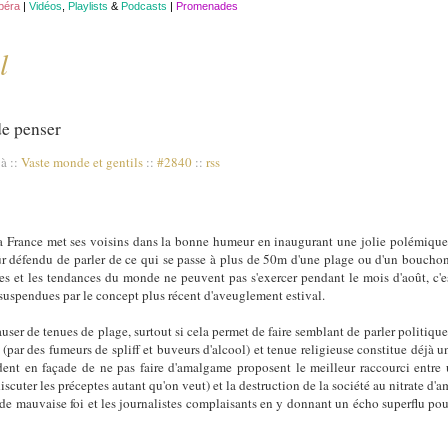
opéra
|
Vidéos
,
Playlists
&
Podcasts
|
Promenades
l
e penser
 à
::
Vaste monde et gentils
::
#2840
::
rss
 France met ses voisins dans la bonne humeur en inaugurant une jolie polémique à 
 sûr défendu de parler de ce qui se passe à plus de 50m d'une plage ou d'un boucho
res et les tendances du monde ne peuvent pas s'exercer pendant le mois d'août, c'e
t suspendues par le concept plus récent d'aveuglement estival.
user de tenues de plage, surtout si cela permet de faire semblant de parler politique 
(par des fumeurs de spliff et buveurs d'alcool) et tenue religieuse constitue déjà un
nt en façade de ne pas faire d'amalgame proposent le meilleur raccourci entre u
scuter les préceptes autant qu'on veut) et la destruction de la société au nitrate d
e mauvaise foi et les journalistes complaisants en y donnant un écho superflu pour 