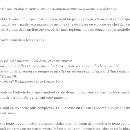
yle universitaire, mais avec une distinction entre la pudeur et la décence.
 et la décence publique, mais on en revient un peu aux mêmes termes : il est rare que 
x sacralisés – garder son manteau dans une salle de classe ou son couvre-chef dans u
s. Surtout dans un lieu ouvert, où les rares règlementations concernent essentiel
e convention dans tous les cas.
cessaires? puisque C'est écrit, et entre autres:
uses, à tes filles et aux femmes des Croyants de serrer sur elles leurs voiles!
moyen qu'elles soient reconnues et qu'elles ne soient point offensées. Allah est abs
.Verset 59.
re chez G.P. Maisonneuve et Larose.1966
ments de l'interdiction, qui corrèlent explicitement chez plusieurs maires les risques
sons de bain inhabituellement couvrantes…
le sont en revanche plus complexes. Oui, le texte du
Coran
s'apparente souvent à une
sant, mais :
ns le texte, des énoncés diversement clairs aussi (la façon de prosodier le texte peut
paraît en extrayant un verset précis (même si, souvent, le verset qui abroge est le plus