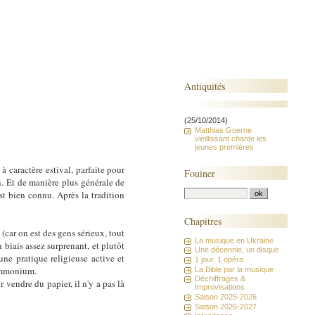
Antiquités
(25/10/2014)
Matthias Goerne
vieillissant chante les
jeunes premières
caractère estival, parfaite pour
Fouiner
n. Et de manière plus générale de
st bien connu. Après la tradition
Chapitres
(car on est des gens sérieux, tout
La musique en Ukraine
 biais assez surprenant, et plutôt
Une décennie, un disque
ne pratique religieuse active et
1 jour, 1 opéra
'ammonium.
La Bible par la musique
Déchiffrages &
vendre du papier, il n'y a pas là
Improvisations
Saison 2025-2026
Saison 2026-2027