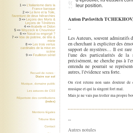
leur position.
1 =>
L'italianisme dans la
France baroque
2 =>
Le livre et la Toile,
l'aventure de deux hiérarchies
Anton Pavlovitch TCHEKHOV
3 =>
Leçons des Morts &
Leçons de Ténèbres
4 =>
Arabelle et Didon
--
5 =>
Woyzeck le Chourineur
6 =>
Nasal ou engorgé ?
Les Auteurs, souvent admiratifs d
7 =>
Voix de poitrine, de tête &
mixte
en cherchant à expliciter des émo
8 =>
Les trois vertus
support de mystères… Il est rare 
cardinales de la mise en
scène
l'une des particularités de la
9 =>
Feuilleton sériel
précisément, ne cherche pas à l'e
entendu ne pourrait se représent
autres, l'évidence sera forte.
Recueil de notes :
Diaire sur sol
On s'est retenu non sans douleur de c
Musique, domaine public
musique et qui la singent fort mal.
Les astuces de
CSS
Mais je ne vais pas troller ma propre b
Répertoire des contributions
(index)
Mentions légales
--
Tribune libre
Contact
Autres notules