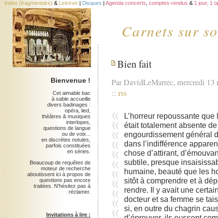
Index (fragmentaire)
&
Linktree
|
Disques
|
Agenda concerts
,
comptes-rendus
&
1 jour, 1 
Carnets sur so
Bien fait
Bienvenue !
Par DavidLeMarrec, mercredi 13
::
rss
Cet aimable bac
à sable accueille
divers badinages :
opéra, lied,
L’horreur repoussante que l
théâtres & musiques
interlopes,
était totalement absente d
questions de langue
engourdissement général d
ou de voix...
en discrètes notules,
dans l’indifférence apparen
parfois constituées
en séries.
chose d’attirant, d’émouvan
subtile, presque insaisissa
Beaucoup de requêtes de
moteur de recherche
humaine, beauté que les h
aboutissent ici à propos de
sitôt à comprendre et à dép
questions pas encore
traitées. N'hésitez pas à
rendre. Il y avait une cert
réclamer.
docteur et sa femme se ta
si, en outre du chagrin caus
Invitations à lire :
d’éprouver, ils eussent comp