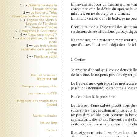
En revanche, pour un théâtre qui se vant
1 =>
L'italianisme dans la
constatant que le début du spectacle se
France baroque
minutes, on ne doute plus vraiment.
2 =>
Le livre et la Toile,
l'aventure de deux hiérarchies
En allant vérifier dans le texte, je ne pe
3 =>
Leçons des Morts &
Leçons de Ténèbres
Corollaire : on a l'essentiel des situat
4 =>
Arabelle et Didon
en dehors de ses situations paroxystiqu
5 =>
Woyzeck le Chourineur
6 =>
Nasal ou engorgé ?
7 =>
Voix de poitrine, de tête &
Néanmoins, cela reste une représentation
mixte
que d'autres, il est vrai : déjà donnée à
8 =>
Les trois vertus
cardinales de la mise en
scène
9 =>
Feuilleton sériel
2. Confort
Je précise d'abord qu'il existe deux sal
de la scène. Je ne peux pas témoigner p
Recueil de notes :
Diaire sur sol
auto-géré par les metteurs 
Le lieu est
Musique, domaine public
je n'ai pas demandé) les recettes. Il est 
Les astuces de
CSS
Et c'est bien là le problème.
Répertoire des contributions
saleté
Le lieu est d'une
plutôt hors du 
(index)
surtout (les pièces alternant plusieurs 
ne pas dire solide : en ouvrant la bouc
Mentions légales
aspirateur… dès avant l'invention de l'as
éviter de succomber à un choc anaphyla
Tribune libre
Contact
Renseigement pris, il semblerait que le