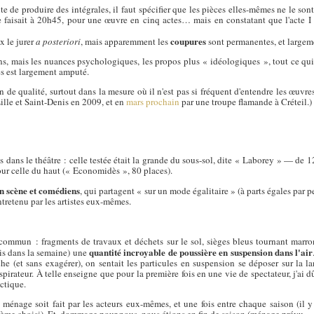
e de produire des intégrales, il faut spécifier que les pièces elles-mêmes ne le so
 faisait à 20h45, pour une œuvre en cinq actes… mais en constatant que l'acte I 
coupures
ux le jurer
a posteriori
, mais apparemment les
sont permanentes, et largem
ions, mais les nuances psychologiques, les propos plus « idéologiques », tout ce qui
es est largement amputé.
 de qualité, surtout dans la mesure où il n'est pas si fréquent d'entendre les œuvr
 Lille et Saint-Denis en 2009, et en
mars prochain
par une troupe flamande à Créteil.)
les dans le théâtre : celle testée était la grande du sous-sol, dite « Laborey » — de
our celle du haut (« Economidès », 80 places).
en scène et comédiens
, qui partagent « sur un mode égalitaire » (à parts égales par 
entretenu par les artistes eux-mêmes.
commun : fragments de travaux et déchets sur le sol, sièges bleus tournant marro
quantité incroyable de poussière en suspension dans l'air
fois dans la semaine) une
he (et sans exagérer), on sentait les particules en suspension se déposer sur la l
pirateur. À telle enseigne que pour la première fois en une vie de spectateur, j'ai dû
ctique.
 ménage soit fait par les acteurs eux-mêmes, et une fois entre chaque saison (il y