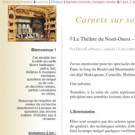
Index (fragmentaire)
&
Linktree
|
Disques
|
Agenda concerts
,
comptes-rendus
&
1 jour, 1 
Carnets sur so
Le Théâtre du Nord-Ouest – 
Par DavidLeMarrec, samedi 13 décemb
Bienvenue !
Cet aimable bac
à sable accueille
J'avais mentionné pour les spectacles d
divers badinages :
Paris, le long du Boulevard Montmartre),
opéra, lied,
théâtres & musiques
eut déjà Shakespeare, Corneille, Molièr
interlopes,
questions de langue
Une aubaine.
ou de voix...
en discrètes notules,
parfois constituées
Toutefois, à la suite de cette représe
en séries.
précipiter mes aimables lecteurs dans n'
Beaucoup de requêtes de
moteur de recherche
aboutissent ici à propos de
1. Représentation
questions pas encore
traitées. N'hésitez pas à
réclamer.
Elles sont assurées par des acteurs ague
de qualité), des techniques solides d'él
bien la rampe malgré quelques vacilleme
Invitations à lire :