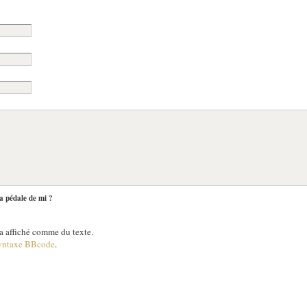
la pédale de mi ?
 affiché comme du texte.
yntaxe BBcode
.