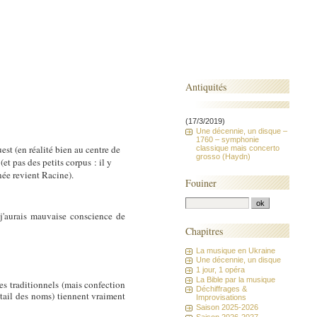
Antiquités
(17/3/2019)
Une décennie, un disque –
1760 – symphonie
t (en réalité bien au centre de
classique mais concerto
grosso (Haydn)
t pas des petits corpus : il y
ée revient Racine).
Fouiner
j'aurais mauvaise conscience de
Chapitres
La musique en Ukraine
Une décennie, un disque
1 jour, 1 opéra
La Bible par la musique
mes traditionnels (mais confection
Déchiffrages &
étail des noms) tiennent vraiment
Improvisations
Saison 2025-2026
Saison 2026-2027