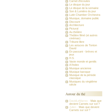
Carnet d'écoutes
Le disque du jour
Le disque de la semaine
Son & Lumière du jour
Lutin Chamber Orchestra
Musique, domaine public
Discourir
Architecture
Pictural
Au théâtre
Théâtre filmé (et autres
cinémas)
Tribune libre
Les astuces de Tonton
David
En passant - brèves et
jeux
H.S.
Vaste monde et gentils
A l'index
Musique ancienne
Musique baroque
Musique de la période
classique
Musiques du vingtième
siècle
Autour du thé
DavidLeMarrec -
Mais que
devient Carnets sur sol ?
Julien -
Mais que devient
Carnets sur sol ?