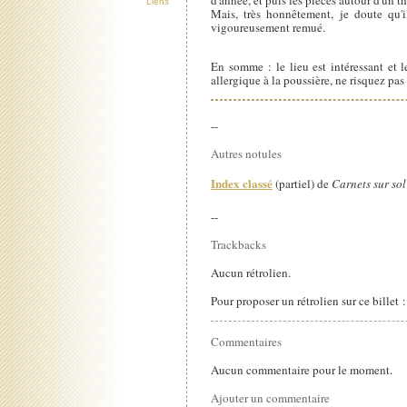
d'année, et puis les pièces autour d'un 
Liens
Mais, très honnêtement, je doute qu'i
vigoureusement remué.
En somme : le lieu est intéressant et l
allergique à la poussière, ne risquez pas 
--
Autres notules
Index classé
(partiel) de
Carnets sur sol
--
Trackbacks
Aucun rétrolien.
Pour proposer un rétrolien sur ce billet 
Commentaires
Aucun commentaire pour le moment.
Ajouter un commentaire