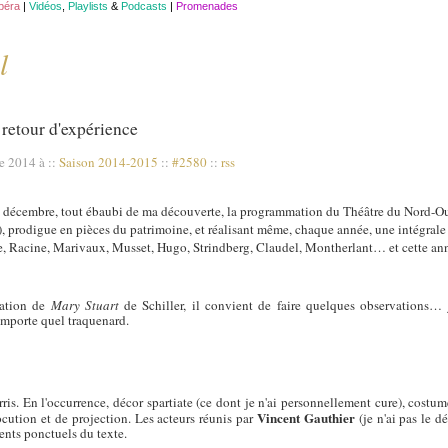
opéra
|
Vidéos
,
Playlists
&
Podcasts
|
Promenades
l
retour d'expérience
re 2014 à
::
Saison 2014-2015
::
#2580
::
rss
e décembre, tout ébaubi de ma découverte, la programmation du Théâtre du Nord-Oues
 prodigue en pièces du patrimoine, et réalisant même, chaque année, une intégrale (e
e, Racine, Marivaux, Musset, Hugo, Strindberg, Claudel, Montherlant… et cette ann
ntation de
Mary Stuart
de Schiller, il convient de faire quelques observations… 
importe quel traquenard.
rris. En l'occurrence, décor spartiate (ce dont je n'ai personnellement cure), costu
Vincent Gauthier
ocution et de projection. Les acteurs réunis par
(je n'ai pas le d
nts ponctuels du texte.