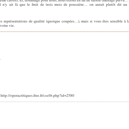
thème choisi). Et, dommage pour nous, nous étions en fin de saison (ménage prévu… e
l n'y ait là que le fruit de trois mois de poussière… on aurait plutôt dit un 
es représentations de qualité (quoique coupées…), mais si vous êtes sensible à l
votre vie.
.
: http://operacritiques.free.fr/css/tb.php?id=2580