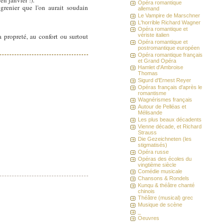
n janvier !).
Opéra romantique
grenier que l'on aurait soudain
allemand
Le Vampire de Marschner
L'horrible Richard Wagner
Opéra romantique et
a propreté, au confort ou surtout
vériste italien
Opéra romantique et
postromantique européen
Opéra romantique français
et Grand Opéra
Hamlet d'Ambroise
Thomas
Sigurd d'Ernest Reyer
Opéras français d'après le
romantisme
Wagnérismes français
Autour de Pelléas et
Mélisande
Les plus beaux décadents
Vienne décade, et Richard
Strauss
Die Gezeichneten (les
stigmatisés)
Opéra russe
Opéras des écoles du
vingtième siècle
Comédie musicale
Chansons & Rondels
Kunqu & théâtre chanté
chinois
Théâtre (musical) grec
Musique de scène
_
Oeuvres