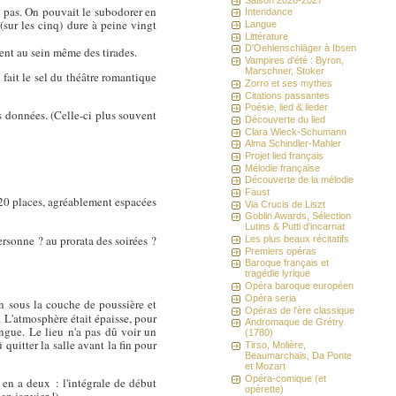
nt pas. On pouvait le subodorer en
Intendance
(sur les cinq) dure à peine vingt
Langue
Littérature
D'Oehlenschläger à Ibsen
ent au sein même des tirades.
Vampires d'été : Byron,
Marschner, Stoker
 fait le sel du théâtre romantique
Zorro et ses mythes
Citations passantes
Poésie, lied & lieder
es données. (Celle-ci plus souvent
Découverte du lied
Clara Wieck-Schumann
Alma Schindler-Mahler
Projet lied français
Mélodie française
Découverte de la mélodie
Faust
 120 places, agréablement espacées
Via Crucis de Liszt
Goblin Awards, Sélection
Lutins & Putti d'incarnat
personne ? au prorata des soirées ?
Les plus beaux récitatifs
Premiers opéras
Baroque français et
tragédie lyrique
Opéra baroque européen
Opéra seria
n sous la couche de poussière et
Opéras de l'ère classique
. L'atmosphère était épaisse, pour
Andromaque de Grétry
angue. Le lieu n'a pas dû voir un
(1780)
 quitter la salle avant la fin pour
Tirso, Molière,
Beaumarchais, Da Ponte
et Mozart
Opéra-comique (et
 en a deux : l'intégrale de début
opérette)