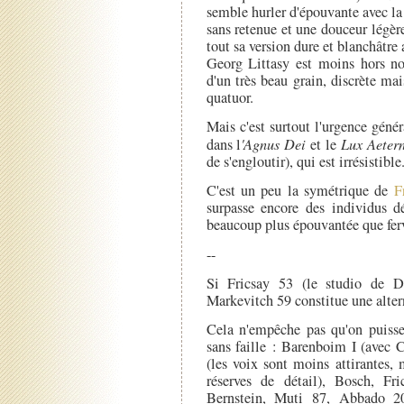
semble hurler d'épouvante avec la 
sans retenue et une douceur légè
tout sa version dure et blanchâtre 
Georg Littasy est moins hors no
d'un très beau grain, discrète mai
quatuor.
Mais c'est surtout l'urgence génér
dans l
'Agnus Dei
et le
Lux Aeter
de s'engloutir), qui est irrésistible
C'est un peu la symétrique de
F
surpasse encore des individus 
beaucoup plus épouvantée que fer
--
Si Fricsay 53 (le studio de D
Markevitch 59 constitue une alter
Cela n'empêche pas qu'on puisse 
sans faille : Barenboim I (avec 
(les voix sont moins attirantes,
réserves de détail), Bosch, F
Bernstein, Muti 87, Abbado 2