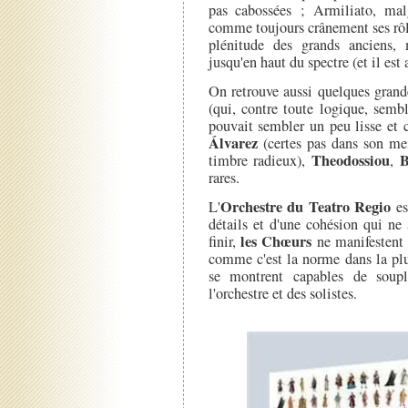
pas cabossées ; Armiliato, mal
comme toujours crânement ses rôle
plénitude des grands anciens,
jusqu'en haut du spectre (et il est 
On retrouve aussi quelques grand
(qui, contre toute logique, sembl
pouvait sembler un peu lisse et c
Álvarez
(certes pas dans son mei
Theodossiou
B
timbre radieux),
,
rares.
Orchestre du Teatro Regio
L'
es
détails et d'une cohésion qui ne
les Chœurs
finir,
ne manifestent 
comme c'est la norme dans la pl
se montrent capables de soupl
l'orchestre et des solistes.