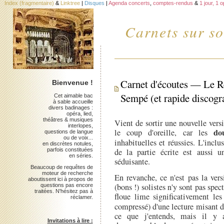
Index (fragmentaire)
&
Linktree
|
Disques
|
Agenda concerts
,
comptes-rendus
&
1 jour, 1 
Carnets sur so
Carnet d'écoutes — Le R
Bienvenue !
Sempé (et rapide discogr
Cet aimable bac
à sable accueille
divers badinages :
opéra, lied,
théâtres & musiques
Vient de sortir une nouvelle ver
interlopes,
dou
le coup d'oreille, car les
questions de langue
ou de voix...
inhabituelles et réussies. L'incl
en discrètes notules,
parfois constituées
de la partie écrite est aussi 
en séries.
séduisante.
Beaucoup de requêtes de
moteur de recherche
En revanche, ce n'est pas la ver
aboutissent ici à propos de
(bons !) solistes n'y sont pas spec
questions pas encore
traitées. N'hésitez pas à
floue lime significativement l
réclamer.
compressé) d'une lecture misant 
ce que j'entends, mais il y 
Invitations à lire :