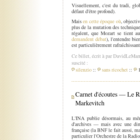
Visuellement, c'est du tradi, glo
défaut d'être profond).
Mais
en cette époque où
, objecti
plus de la mutation des techniques
régalent, que Mozart se tient 
demandent débat
), l'entendre bi
est particulièrement rafraîchissant
Ce billet, écrit à par DavidLeMar
suscité :
silenzio
::
sans ricochet
::
1
Carnet d'écoutes — Le R
Markevitch
L'INA publie désormais, au mêm
d'archives — mais avec une dim
française (la BNF le fait aussi, m
particulier l'Orchestre de la Radi