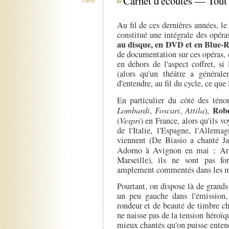
Carnet d'écoutes — Tout
Liens
Au fil de ces dernières années, 
constitué une intégrale des opér
au disque, en DVD et en Blue-Ra
de documentation sur ces opéras, c
en dehors de l'aspect coffret, si
(alors qu'un théâtre a général
d'entendre, au fil du cycle, ce que
En particulier du côté des tén
Robe
Lombardi
,
Foscari
,
Attila
),
(
Vespri
) en France, alors qu'ils v
de l'Italie, l'Espagne, l'Allema
viennent (De Biasio a chanté Ja
Adorno à Avignon en mai ; Arm
Marseille), ils ne sont pas fo
amplement commentés dans les mi
Pourtant, on dispose là de grands
un peu gauche dans l'émission, 
rondeur et de beauté de timbre ch
ne naisse pas de la tension héroïqu
mieux chantés qu'on puisse enten