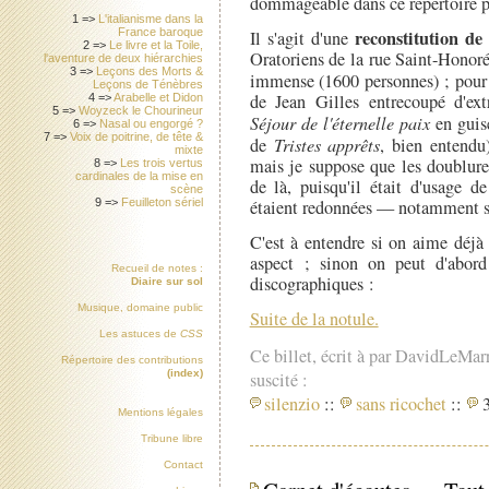
dommageable dans ce répertoire pl
1 =>
L'italianisme dans la
reconstitution d
France baroque
Il s'agit d'une
2 =>
Le livre et la Toile,
Oratoriens de la rue Saint-Honoré,
l'aventure de deux hiérarchies
3 =>
Leçons des Morts &
immense (1600 personnes) ; pour
Leçons de Ténèbres
de Jean Gilles entrecoupé d'ex
4 =>
Arabelle et Didon
5 =>
Woyzeck le Chourineur
Séjour de l'éternelle paix
en guis
6 =>
Nasal ou engorgé ?
7 =>
Voix de poitrine, de tête &
de
Tristes apprêts
, bien entendu
mixte
mais je suppose que les doublure
8 =>
Les trois vertus
cardinales de la mise en
de là, puisqu'il était d'usage d
scène
étaient redonnées — notamment sur
9 =>
Feuilleton sériel
C'est à entendre si on aime déjà
aspect ; sinon on peut d'abord
Recueil de notes :
discographiques :
Diaire sur sol
Musique, domaine public
Suite de la notule.
Les astuces de
CSS
Ce billet, écrit à par DavidLeMar
Répertoire des contributions
(index)
suscité :
silenzio
::
sans ricochet
::
3
Mentions légales
Tribune libre
Contact