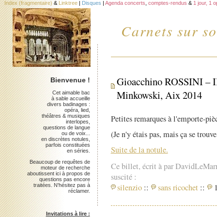
Index (fragmentaire)
&
Linktree
|
Disques
|
Agenda concerts
,
comptes-rendus
&
1 jour, 1 
Carnets sur so
Gioacchino ROSSINI – Il 
Bienvenue !
Minkowski, Aix 2014
Cet aimable bac
à sable accueille
divers badinages :
opéra, lied,
théâtres & musiques
Petites remarques à l'emporte-pièc
interlopes,
questions de langue
(Je n'y étais pas, mais ça se trouv
ou de voix...
en discrètes notules,
parfois constituées
Suite de la notule.
en séries.
Beaucoup de requêtes de
Ce billet, écrit à par DavidLeMar
moteur de recherche
aboutissent ici à propos de
suscité :
questions pas encore
traitées. N'hésitez pas à
silenzio
::
sans ricochet
::
1
réclamer.
Invitations à lire :