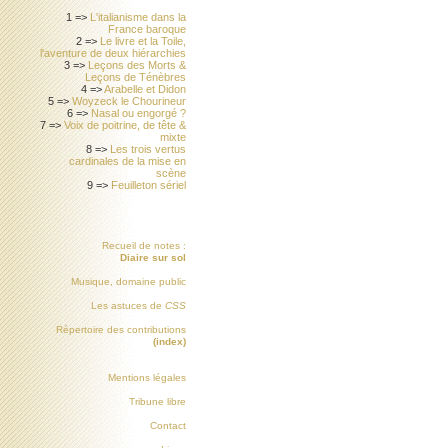
1 =>
L'italianisme dans la
France baroque
2 =>
Le livre et la Toile,
l'aventure de deux hiérarchies
3 =>
Leçons des Morts &
Leçons de Ténèbres
4 =>
Arabelle et Didon
5 =>
Woyzeck le Chourineur
6 =>
Nasal ou engorgé ?
7 =>
Voix de poitrine, de tête &
mixte
8 =>
Les trois vertus
cardinales de la mise en
scène
9 =>
Feuilleton sériel
Recueil de notes :
Diaire sur sol
Musique, domaine public
Les astuces de
CSS
Répertoire des contributions
(index)
Mentions légales
Tribune libre
Contact