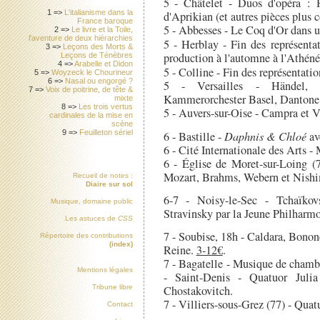
5 - Châtelet - Duos d'opéra : 
1 =>
L'italianisme dans la
d'Aprikian (et autres pièces plus 
France baroque
5 - Abbesses - Le Coq d'Or dans u
2 =>
Le livre et la Toile,
l'aventure de deux hiérarchies
5 - Herblay - Fin des représent
3 =>
Leçons des Morts &
production à l'automne à l'Athéné
Leçons de Ténèbres
4 =>
Arabelle et Didon
5 - Colline - Fin des représentatio
5 =>
Woyzeck le Chourineur
6 =>
Nasal ou engorgé ?
5 - Versailles - Händel, A
7 =>
Voix de poitrine, de tête &
Kammerorchester Basel, Dantone
mixte
8 =>
Les trois vertus
5 - Auvers-sur-Oise - Campra et V
cardinales de la mise en
scène
9 =>
Feuilleton sériel
6 - Bastille -
Daphnis & Chloé
av
6 - Cité Internationale des Arts -
6 - Église de Moret-sur-Loing (7
Mozart, Brahms, Webern et Nishi
Recueil de notes :
Diaire sur sol
6-7 - Noisy-le-Sec - Tchaïkov
Musique, domaine public
Stravinsky par la Jeune Philharm
Les astuces de
CSS
7 - Soubise, 18h - Caldara, Bonon
Répertoire des contributions
(index)
Reine.
3-12€
.
7 - Bagatelle - Musique de chamb
Mentions légales
- Saint-Denis - Quatuor Juli
Tribune libre
Chostakovitch.
7 - Villiers-sous-Grez (77) - Quat
Contact