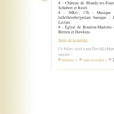
Liens
8 - Château de Blandy-les-Tour
Schubert et Ravel.
8 - 38Riv', 17h - Musique in
luth/théorbe/guitare baroque :
Leclair.
8 - Église de Bourron-Marlotte
Britten et Hawkins.
Suite de la notule.
Ce billet, écrit à par DavidLeMar
suscité :
silenzio
::
sans ricochet
::
2