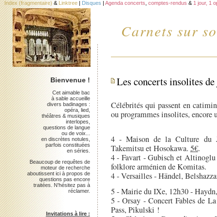
Index (fragmentaire)
&
Linktree
|
Disques
|
Agenda concerts
,
comptes-rendus
&
1 jour, 1 
Carnets sur so
Les concerts insolites de 
Bienvenue !
Cet aimable bac
à sable accueille
Célébrités qui passent en catimin
divers badinages :
opéra, lied,
ou programmes insolites, encore u
théâtres & musiques
interlopes,
questions de langue
ou de voix...
4 - Maison de la Culture du 
en discrètes notules,
parfois constituées
Takemitsu et Hosokawa.
5€
.
en séries.
4 - Favart - Gubisch et Altinoglu
Beaucoup de requêtes de
folklore arménien de Komitas.
moteur de recherche
aboutissent ici à propos de
4 - Versailles - Händel, Belshazza
questions pas encore
traitées. N'hésitez pas à
5 - Mairie du IXe, 12h30 - Haydn
réclamer.
5 - Orsay - Concert Fables de La
Pass, Pikulski !
Invitations à lire :