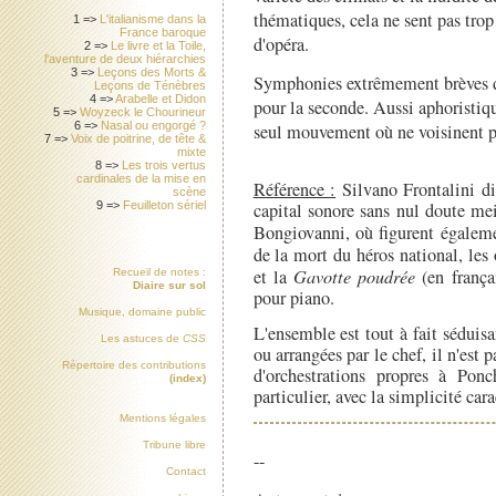
thématiques, cela ne sent pas trop 
1 =>
L'italianisme dans la
France baroque
d'opéra.
2 =>
Le livre et la Toile,
l'aventure de deux hiérarchies
3 =>
Leçons des Morts &
Symphonies extrêmement brèves d'
Leçons de Ténèbres
4 =>
Arabelle et Didon
pour la seconde. Aussi aphoristiq
5 =>
Woyzeck le Chourineur
6 =>
Nasal ou engorgé ?
seul mouvement où ne voisinent p
7 =>
Voix de poitrine, de tête &
mixte
8 =>
Les trois vertus
cardinales de la mise en
Référence :
Silvano Frontalini d
scène
capital sonore sans nul doute mei
9 =>
Feuilleton sériel
Bongiovanni, où figurent égale
de la mort du héros national, les 
et la
Gavotte poudrée
(en françai
Recueil de notes :
Diaire sur sol
pour piano.
Musique, domaine public
L'ensemble est tout à fait séduis
Les astuces de
CSS
ou arrangées par le chef, il n'est 
Répertoire des contributions
d'orchestrations propres à Ponc
(index)
particulier, avec la simplicité cara
Mentions légales
Tribune libre
--
Contact