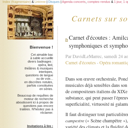
Index (fragmentaire)
&
Linktree
|
Disques
|
Agenda concerts
,
comptes-rendus
&
1 jour, 1 
Carnets sur so
Carnet d'écoutes : Ami
symphoniques et symphoni
Bienvenue !
Cet aimable bac
Par DavidLeMarrec, samedi 24 a
à sable accueille
Carnet d'écoutes
-
Opéra romantiqu
divers badinages :
opéra, lied,
théâtres & musiques
interlopes,
questions de langue
Dans son œuvre orchestrale, Ponch
ou de voix...
en discrètes notules,
musicales déjà sensibles dans son
parfois constituées
en séries.
de compositeurs italiens du XIXe 
Beaucoup de requêtes de
substance, qui peut passer l'épreu
moteur de recherche
aboutissent ici à propos de
superficialité, virtuosité ni galante
questions pas encore
traitées. N'hésitez pas à
réclamer.
Il faut distinguer tout particuliè
campestre
(« Scène champêtre »), 
variété des climats et la fluidité 
Invitations à lire :