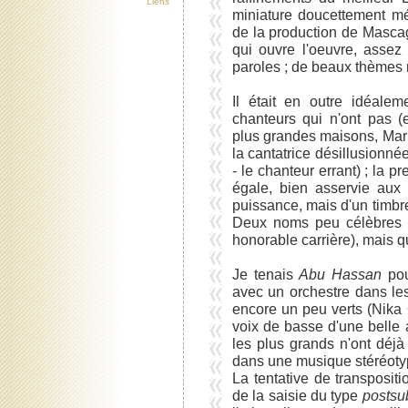
Liens
miniature doucettement m
de la production de Masca
qui ouvre l'oeuvre, assez 
paroles ; de beaux thèmes 
Il était en outre idéale
chanteurs qui n'ont pas (e
plus grandes maisons, Mari
la cantatrice désillusionn
- le chanteur errant) ; la p
égale, bien asservie aux
puissance, mais d'un timbr
Deux noms peu célèbres (
honorable carrière), mais qu
Je tenais
Abu Hassan
pou
avec un orchestre dans le
encore un peu verts (Nika 
voix de basse d'une belle 
les plus grands n'ont déjà
dans une musique stéréotyp
La tentative de transposit
de la saisie du type
postsu