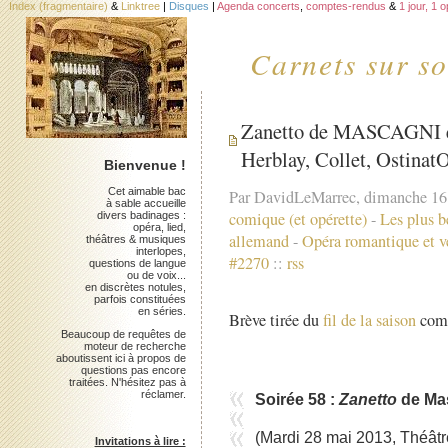
Index (fragmentaire)
&
Linktree
|
Disques
|
Agenda concerts
,
comptes-rendus
&
1 jour, 1 
Carnets sur so
Zanetto de MASCAGNI 
Herblay, Collet, Ostinat
Bienvenue !
Cet aimable bac
Par DavidLeMarrec, dimanche 16
à sable accueille
comique (et opérette)
-
Les plus b
divers badinages :
opéra, lied,
allemand
-
Opéra romantique et vé
théâtres & musiques
interlopes,
#2270
::
rss
questions de langue
ou de voix...
en discrètes notules,
parfois constituées
en séries.
Brève tirée du
fil de la saison
comp
Beaucoup de requêtes de
moteur de recherche
aboutissent ici à propos de
questions pas encore
traitées. N'hésitez pas à
réclamer.
Soirée 58 :
Zanetto
de Ma
(Mardi 28 mai 2013, Théâtr
Invitations à lire :