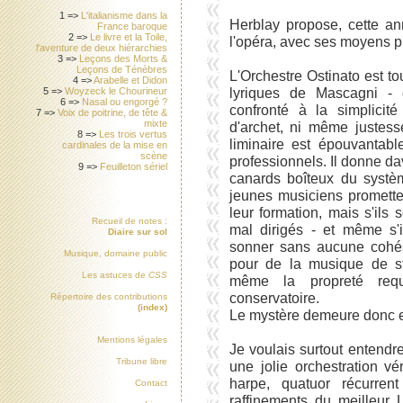
1 =>
L'italianisme dans la
Herblay propose, cette 
France baroque
2 =>
Le livre et la Toile,
l'opéra, avec ses moyens p
l'aventure de deux hiérarchies
3 =>
Leçons des Morts &
Leçons de Ténèbres
L'Orchestre Ostinato est to
4 =>
Arabelle et Didon
lyriques de Mascagni - 
5 =>
Woyzeck le Chourineur
6 =>
Nasal ou engorgé ?
confronté à la simplicit
7 =>
Voix de poitrine, de tête &
mixte
d'archet, ni même justess
8 =>
Les trois vertus
liminaire est épouvantab
cardinales de la mise en
scène
professionnels. Il donne d
9 =>
Feuilleton sériel
canards boîteux du syst
jeunes musiciens promette
leur formation, mais s'ils
Recueil de notes :
mal dirigés - et même s'
Diaire sur sol
sonner sans aucune cohés
Musique, domaine public
pour de la musique de sty
Les astuces de
CSS
même la propreté req
conservatoire.
Répertoire des contributions
(index)
Le mystère demeure donc e
Mentions légales
Je voulais surtout entendr
Tribune libre
une jolie orchestration vé
harpe, quatuor récurren
Contact
raffinements du meilleur 