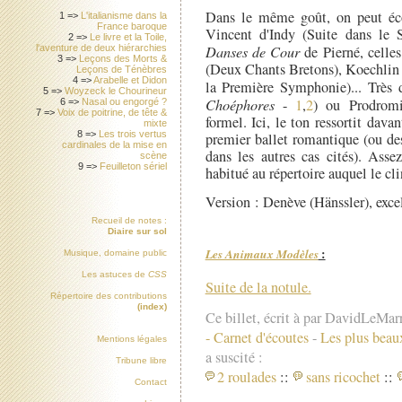
Dans le même goût, on peut éco
1 =>
L'italianisme dans la
France baroque
Vincent d'Indy (Suite dans le S
2 =>
Le livre et la Toile,
l'aventure de deux hiérarchies
Danses de Cour
de Pierné, celles
3 =>
Leçons des Morts &
(Deux Chants Bretons), Koechlin 
Leçons de Ténèbres
4 =>
Arabelle et Didon
la Première Symphonie)... Très 
5 =>
Woyzeck le Chourineur
Choéphores
-
1
,
2
) ou Prodromi
6 =>
Nasal ou engorgé ?
7 =>
Voix de poitrine, de tête &
formel. Ici, le ton ressortit davan
mixte
8 =>
Les trois vertus
premier ballet romantique (ou de
cardinales de la mise en
dans les autres cas cités). Asse
scène
9 =>
Feuilleton sériel
habitué au répertoire auquel le cli
Version : Denève (Hänssler), excell
Recueil de notes :
Diaire sur sol
Les Animaux Modèles
:
Musique, domaine public
Les astuces de
CSS
Suite de la notule.
Répertoire des contributions
(index)
Ce billet, écrit à par DavidLeMar
-
Carnet d'écoutes
-
Les plus beau
Mentions légales
a suscité :
Tribune libre
2 roulades
::
sans ricochet
::
Contact