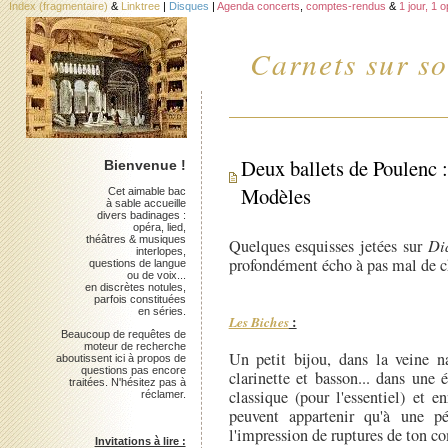
Index (fragmentaire)
&
Linktree
|
Disques
|
Agenda concerts
,
comptes-rendus
&
1 jour, 1 
Carnets sur so
Deux ballets de Poulenc
Bienvenue !
Modèles
Cet aimable bac
à sable accueille
divers badinages :
opéra, lied,
théâtres & musiques
Quelques esquisses jetées sur
Di
interlopes,
profondément écho à pas mal de ch
questions de langue
ou de voix...
en discrètes notules,
parfois constituées
en séries.
Les Biches
:
Beaucoup de requêtes de
moteur de recherche
Un petit bijou, dans la veine n
aboutissent ici à propos de
questions pas encore
clarinette et basson... dans une
traitées. N'hésitez pas à
classique (pour l'essentiel) et 
réclamer.
peuvent appartenir qu'à une p
l'impression de ruptures de ton 
Invitations à lire :