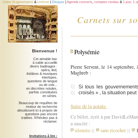
Index (fragmentaire)
&
Linktree
|
Disques
|
Agenda concerts
,
comptes-rendus
&
1 jour, 1 
Carnets sur so
Polysémie
Bienvenue !
Cet aimable bac
à sable accueille
Pierre Servent, le 14 septembre, 
divers badinages :
opéra, lied,
Maghreb :
théâtres & musiques
interlopes,
questions de langue
ou de voix...
Si tous les gouvernement
en discrètes notules,
croisés » , la situation peut
parfois constituées
en séries.
Beaucoup de requêtes de
Suite de la notule.
moteur de recherche
aboutissent ici à propos de
questions pas encore
Ce billet, écrit à par DavidLeMar
traitées. N'hésitez pas à
réclamer.
a suscité :
silenzio
::
sans ricochet
::
1
Invitations à lire :