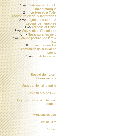
1 =>
L'italianisme dans la
France baroque
2 =>
Le livre et la Toile,
l'aventure de deux hiérarchies
3 =>
Leçons des Morts &
Leçons de Ténèbres
4 =>
Arabelle et Didon
5 =>
Woyzeck le Chourineur
6 =>
Nasal ou engorgé ?
7 =>
Voix de poitrine, de tête &
mixte
8 =>
Les trois vertus
cardinales de la mise en
scène
9 =>
Feuilleton sériel
Recueil de notes :
Diaire sur sol
Musique, domaine public
Les astuces de
CSS
Répertoire des contributions
(index)
Mentions légales
Tribune libre
Contact