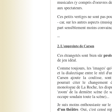
musicales (y compris d'oeuvres de 
aux spectateurs.
Ces petits vertiges ne sont pas pou
- car, sur les autres aspects (musi
part sensiblement moins convaincu
--
2. L'empreinte de Carsen
prol
Ces étrangetés sont bien sûr
de jeu idéal.
Comme toujours, les 'images' qu'
et la dialectique entre le réel d'u
Carsen ajoute la coulisse, so
pourrait citer le changement 
monologue de La Roche, les dispute
'zoom' de la dernière scène (le 
occupe soudain toute la scène)...
Je suis moins enthousiaste sur le 
d'un théâtre
. Oui, c'est censé re