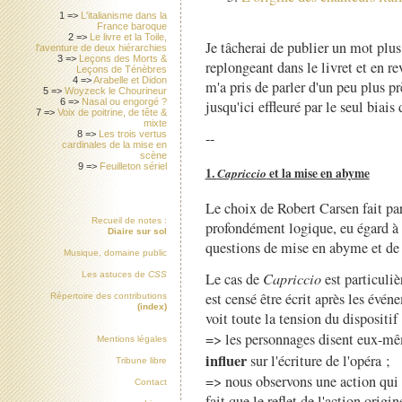
1 =>
L'italianisme dans la
France baroque
2 =>
Le livre et la Toile,
Je tâcherai de publier un mot plus
l'aventure de deux hiérarchies
3 =>
Leçons des Morts &
replongeant dans le livret et en r
Leçons de Ténèbres
4 =>
Arabelle et Didon
m'a pris de parler d'un peu plus pr
5 =>
Woyzeck le Chourineur
6 =>
Nasal ou engorgé ?
jusqu'ici effleuré par le seul biais
7 =>
Voix de poitrine, de tête &
mixte
--
8 =>
Les trois vertus
cardinales de la mise en
scène
9 =>
Feuilleton sériel
1.
Capriccio
et la mise en abyme
Le choix de Robert Carsen fait p
Recueil de notes :
profondément logique, eu égard à 
Diaire sur sol
questions de mise en abyme et de t
Musique, domaine public
Les astuces de
CSS
Le cas de
Capriccio
est particuliè
est censé être écrit après les évén
Répertoire des contributions
(index)
voit toute la tension du dispositif 
=> les personnages disent eux-m
Mentions légales
influer
sur l'écriture de l'opéra ;
Tribune libre
=> nous observons une action qui a
Contact
fait que le reflet de l'action orig