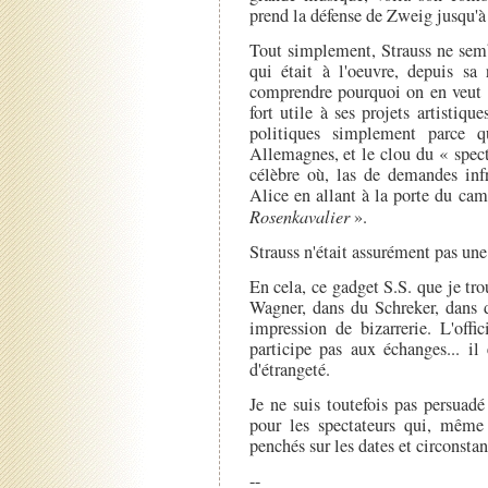
prend la défense de Zweig jusqu'à 
Tout simplement, Strauss ne semb
qui était à l'oeuvre, depuis sa
comprendre pourquoi on en veut à
fort utile à ses projets artistiqu
politiques simplement parce q
Allemagnes, et le clou du « spect
célèbre où, las de demandes infr
Alice en allant à la porte du ca
Rosenkavalier
».
Strauss n'était assurément pas une
En cela, ce gadget S.S. que je tro
Wagner, dans du Schreker, dans d
impression de bizarrerie. L'offi
participe pas aux échanges... il
d'étrangeté.
Je ne suis toutefois pas persuadé 
pour les spectateurs qui, même 
penchés sur les dates et circonsta
--