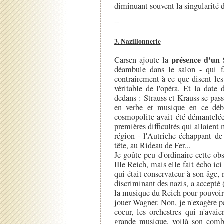
diminuant souvent la singularité d
--
3. Nazillonnerie
présence d'un 
Carsen ajoute la
déambule dans le salon - qui f
contrairement à ce que disent les
véritable de l'opéra. Et la date 
dedans : Strauss et Krauss se pass
en verbe et musique en ce déb
cosmopolite avait été démantelée,
premières difficultés qui allaient
région - l'Autriche échappant de
tête, au Rideau de Fer...
Je goûte peu d'ordinaire cette ob
IIIe Reich, mais elle fait écho ic
qui était conservateur à son âge, m
discriminant des nazis, a accepté (
la musique du Reich pour pouvoir 
jouer Wagner. Non, je n'exagère pas
coeur, les orchestres qui n'avai
grande musique, voilà son comba