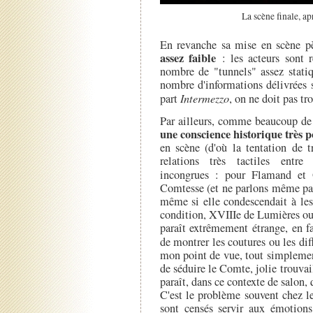
La scène finale, ap
En revanche sa mise en scène p
assez faible
: les acteurs sont 
nombre de "tunnels" assez statiq
nombre d'informations délivrées 
part
Intermezzo
, on ne doit pas t
Par ailleurs, comme beaucoup de 
une conscience historique très p
en scène (d'où la tentation de t
relations très tactiles entre
incongrues : pour Flamand et 
Comtesse (et ne parlons même pas 
même si elle condescendait à les
condition, XVIIIe de Lumières ou p
paraît extrêmement étrange, en fa
de montrer les coutures ou les di
mon point de vue, tout simplemen
de séduire le Comte, jolie trouvail
paraît, dans ce contexte de salon,
C'est le problème souvent chez le
sont censés servir aux émotions 