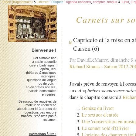
Index (fragmentaire)
&
Linktree
|
Disques
|
Agenda concerts
,
comptes-rendus
&
1 jour, 1 
Carnets sur so
Capriccio et la mise en a
Carsen (6)
Bienvenue !
Cet aimable bac
Par DavidLeMarrec, dimanche 9 
à sable accueille
Richard Strauss
-
Saison 2012-20
divers badinages :
opéra, lied,
théâtres & musiques
interlopes,
questions de langue
J'avais prévu de renvoyer, à l'occa
ou de voix...
en discrètes notules,
aux cinq
brèves savoureuses autou
parfois constituées
en séries.
dans le chapitre consacré à
Richar
Beaucoup de requêtes de
moteur de recherche
Genèse du livret
aboutissent ici à propos de
questions pas encore
Le sextuor d'entrée
traitées. N'hésitez pas à
réclamer.
Une 'conversation en musiq
Le sonnet volé d'Olivier
L'origine des chanteurs ital
Invitations à lire :