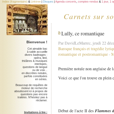
Index (fragmentaire)
&
Linktree
|
Disques
|
Agenda concerts
,
comptes-rendus
&
1 jour, 1 
Carnets sur so
Lully, ce romantique
Bienvenue !
Par DavidLeMarrec, jeudi 22 dé
Baroque français et tragédie lyriq
Cet aimable bac
à sable accueille
romantique et postromantique
-
M
divers badinages :
opéra, lied,
théâtres & musiques
interlopes,
questions de langue
Première notule non anglaise de l
ou de voix...
en discrètes notules,
parfois constituées
Voici ce que l'on trouve en plein 
en séries.
Beaucoup de requêtes de
moteur de recherche
aboutissent ici à propos de
questions pas encore
traitées. N'hésitez pas à
réclamer.
Flammes d
Début de l'acte II des
Invitations à lire :