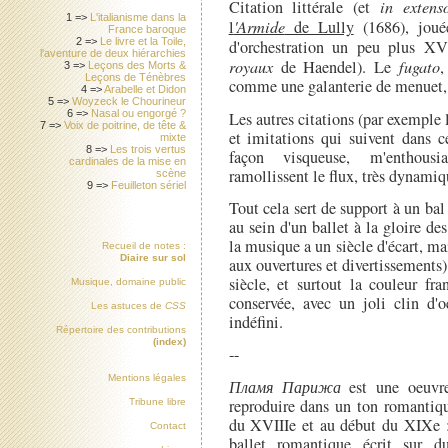
Citation littérale (et
in extens
1 =>
L'italianisme dans la
l
'Armide
de Lully
(1686), joué
France baroque
2 =>
Le livre et la Toile,
d'orchestration un peu plus X
l'aventure de deux hiérarchies
royaux
de Haendel). Le
fugato
,
3 =>
Leçons des Morts &
Leçons de Ténèbres
comme une galanterie de menuet, 
4 =>
Arabelle et Didon
5 =>
Woyzeck le Chourineur
6 =>
Nasal ou engorgé ?
Les autres citations (par exemple
7 =>
Voix de poitrine, de tête &
et imitations qui suivent dans c
mixte
8 =>
Les trois vertus
façon visqueuse, m'enthousi
cardinales de la mise en
ramollissent le flux, très dynamiqu
scène
9 =>
Feuilleton sériel
Tout cela sert de support à un bal
au sein d'un ballet à la gloire d
la musique a un siècle d'écart, m
Recueil de notes :
Diaire sur sol
aux ouvertures et divertissements)
siècle, et surtout la couleur fr
Musique, domaine public
conservée, avec un joli clin d'o
Les astuces de
CSS
indéfini.
Répertoire des contributions
(index)
--
Mentions légales
Пламя Парижа
est une oeuvre
reproduire dans un ton romantiqu
Tribune libre
du XVIIIe et au début du XIXe :
Contact
ballet romantique écrit sur 