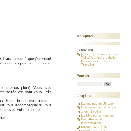
Antiquités
(3/10/2009)
[concert] Romances Louis
XVI à l'Archipel : Isabelle
'Arts décoratifs que j'aie visité,
Desrochers et Pierre
tes amateurs pour se produire en
Trocellier
Fouiner
e à temps plein). Vous avez
te soirée est pour vous : elle
Chapitres
us. Selon le nombre d’inscrits,
La musique en Ukraine
rront vous accompagner si vous
Une décennie, un disque
enir avec votre pianiste.
1 jour, 1 opéra
La Bible par la musique
plus
Déchiffrages &
Improvisations
Saison 2025-2026
Saison 2026-2027