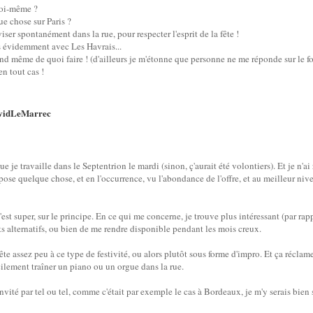
toi-même ?
ue chose sur Paris ?
iser spontanément dans la rue, pour respecter l'esprit de la fête !
s évidemment avec Les Havrais...
nd même de quoi faire ! (d'ailleurs je m'étonne que personne ne me réponde sur le for
en tout cas !
vidLeMarrec
e je travaille dans le Septentrion le mardi (sinon, ç'aurait été volontiers). Et je n'ai 
pose quelque chose, et en l'occurrence, vu l'abondance de l'offre, et au meilleur nive
'est super, sur le principe. En ce qui me concerne, je trouve plus intéressant (par rap
s alternatifs, ou bien de me rendre disponible pendant les mois creux.
rête assez peu à ce type de festivité, ou alors plutôt sous forme d'impro. Et ça réclam
cilement traîner un piano ou un orgue dans la rue.
nvité par tel ou tel, comme c'était par exemple le cas à Bordeaux, je m'y serais bien s