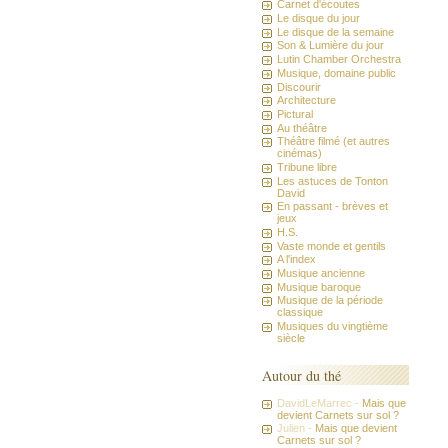
Carnet d'écoutes
Le disque du jour
Le disque de la semaine
Son & Lumière du jour
Lutin Chamber Orchestra
Musique, domaine public
Discourir
Architecture
Pictural
Au théâtre
Théâtre filmé (et autres
cinémas)
Tribune libre
Les astuces de Tonton
David
En passant - brèves et
jeux
H.S.
Vaste monde et gentils
A l'index
Musique ancienne
Musique baroque
Musique de la période
classique
Musiques du vingtième
siècle
Autour du thé
DavidLeMarrec -
Mais que
devient Carnets sur sol ?
Julien -
Mais que devient
Carnets sur sol ?