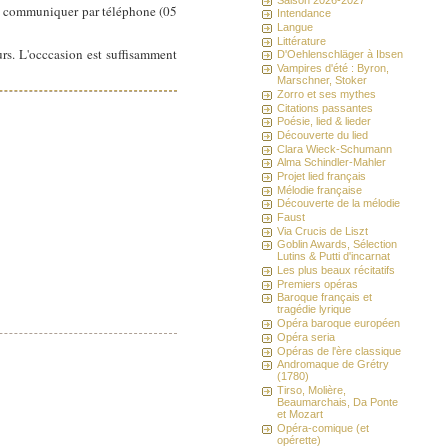
 à communiquer par téléphone (05
Intendance
Langue
Littérature
urs. L'occcasion est suffisamment
D'Oehlenschläger à Ibsen
Vampires d'été : Byron,
Marschner, Stoker
Zorro et ses mythes
Citations passantes
Poésie, lied & lieder
Découverte du lied
Clara Wieck-Schumann
Alma Schindler-Mahler
Projet lied français
Mélodie française
Découverte de la mélodie
Faust
Via Crucis de Liszt
Goblin Awards, Sélection
Lutins & Putti d'incarnat
Les plus beaux récitatifs
Premiers opéras
Baroque français et
tragédie lyrique
Opéra baroque européen
Opéra seria
Opéras de l'ère classique
Andromaque de Grétry
(1780)
Tirso, Molière,
Beaumarchais, Da Ponte
et Mozart
Opéra-comique (et
opérette)