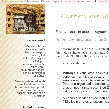
Index (fragmentaire)
&
Linktree
|
Disques
|
Agenda concerts
,
comptes-rendus
&
1 jour, 1 
Carnets sur so
Chanteurs et accompagnateur
Par DavidLeMarrec, samedi 18 juin 20
Bienvenue !
Cet aimable bac
A l'occasion de la Fête de la Musique du
à sable accueille
bien plus cohérent et émouvant que Car
divers badinages :
opéra, lied,
public, de 20h30 à 23h (deux morceaux, 
théâtres & musiques
interlopes,
Je cite la présentation :
questions de langue
ou de voix...
en discrètes notules,
Principe :
vous êtes chanteur 
parfois constituées
en séries.
cependant un niveau vocal et mu
sera bon enfant et sans esprit d
Beaucoup de requêtes de
Pour une organisation satisfaisa
moteur de recherche
aboutissent ici à propos de
chacun pourra interpréter 1 ou 
questions pas encore
indiquez ce que vous chanterez (é
traitées. N'hésitez pas à
réclamer.
Au choix : Je viens avec mon acc
(NB : les pianistes amateurs ha
Invitations à lire :