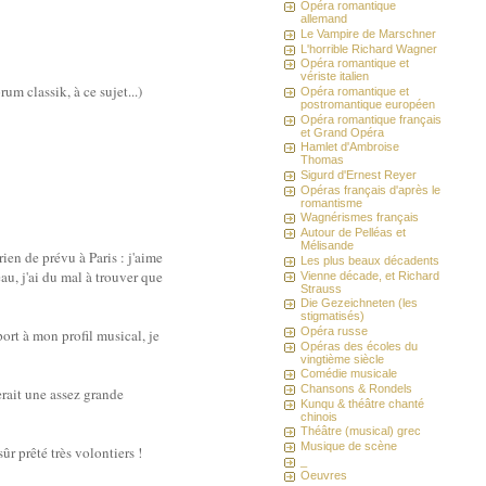
Opéra romantique
allemand
Le Vampire de Marschner
L'horrible Richard Wagner
Opéra romantique et
vériste italien
um classik, à ce sujet...)
Opéra romantique et
postromantique européen
Opéra romantique français
et Grand Opéra
Hamlet d'Ambroise
Thomas
Sigurd d'Ernest Reyer
Opéras français d'après le
romantisme
Wagnérismes français
Autour de Pelléas et
Mélisande
rien de prévu à Paris : j'aime
Les plus beaux décadents
au, j'ai du mal à trouver que
Vienne décade, et Richard
Strauss
Die Gezeichneten (les
stigmatisés)
Opéra russe
port à mon profil musical, je
Opéras des écoles du
vingtième siècle
Comédie musicale
Chansons & Rondels
erait une assez grande
Kunqu & théâtre chanté
chinois
Théâtre (musical) grec
Musique de scène
ûr prêté très volontiers !
_
Oeuvres