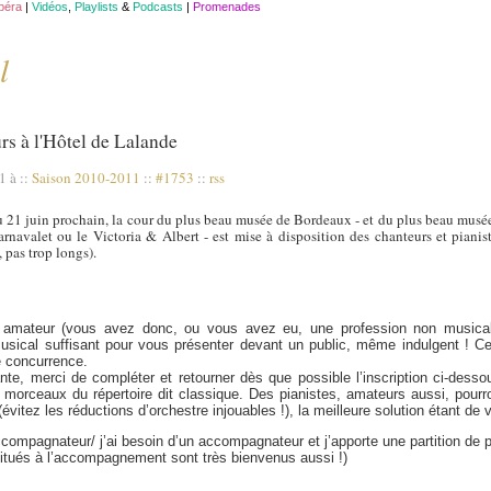
opéra
|
Vidéos
,
Playlists
&
Podcasts
|
Promenades
l
s à l'Hôtel de Lalande
11 à
::
Saison 2010-2011
::
#1753
::
rss
 21 juin prochain, la cour du plus beau musée de Bordeaux - et du plus beau musée d
navalet ou le Victoria & Albert - est mise à disposition des chanteurs et pianis
pas trop longs).
amateur (vous avez donc, ou vous avez eu, une profession non musical
sical suffisant pour vous présenter devant un public, même indulgent ! Cet
e concurrence.
nte, merci de compléter et retourner dès que possible l’inscription ci-desso
2 morceaux du répertoire dit classique. Des pianistes, amateurs aussi, pou
vitez les réductions d’orchestre injouables !), la meilleure solution étant de v
ompagnateur/ j’ai besoin d’un accompagnateur et j’apporte une partition de 
bitués à l’accompagnement sont très bienvenus aussi !)