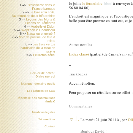
Je joins
le formulaire
à renvoyer à
1 =>
L'italianisme dans la
56 80 04 86).
France baroque
2 =>
Le livre et la Toile,
L'endroit est magnifique et l'acoustiqu
l'aventure de deux hiérarchies
3 =>
Leçons des Morts &
belle pour être promue en tout cas, et je
Leçons de Ténèbres
4 =>
Arabelle et Didon
5 =>
Woyzeck le Chourineur
6 =>
Nasal ou engorgé ?
--
7 =>
Voix de poitrine, de tête &
mixte
Autres notules
8 =>
Les trois vertus
cardinales de la mise en
scène
Index classé
(partiel) de
Carnets sur sol
9 =>
Feuilleton sériel
--
Recueil de notes :
Trackbacks
Diaire sur sol
Aucun rétrolien.
Musique, domaine public
Les astuces de
CSS
Pour proposer un rétrolien sur ce billet 
Répertoire des contributions
(index)
Commentaires
Mentions légales
1.
Oli
Le mardi 21 juin 2011 à , par
Tribune libre
Contact
Bonjour David !