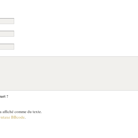
zart ?
 affiché comme du texte.
yntaxe BBcode
.