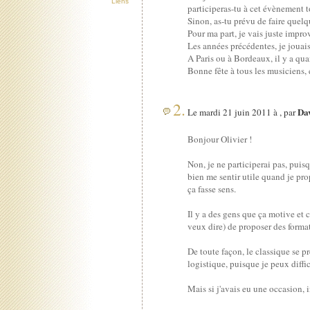
Liens
participeras-tu à cet évènement 
Sinon, as-tu prévu de faire quelq
Pour ma part, je vais juste improv
Les années précédentes, je jouai
A Paris ou à Bordeaux, il y a qua
Bonne fête à tous les musiciens, 
2.
Da
Le mardi 21 juin 2011 à , par
Bonjour Olivier !
Non, je ne participerai pas, puisqu
bien me sentir utile quand je pro
ça fasse sens.
Il y a des gens que ça motive et c
veux dire) de proposer des format
De toute façon, le classique se p
logistique, puisque je peux diffi
Mais si j'avais eu une occasion, i