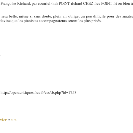
 Françoise Richard, par courriel (mfr POINT richard CHEZ free POINT fr) ou bien
e sera belle, même si sans doute, plein air oblige, un peu difficile pour des amate
 devine que les pianistes accompagnateurs seront les plus prisés.
.
: http://operacritiques.free.fr/css/tb.php?id=1753
vier
::
site