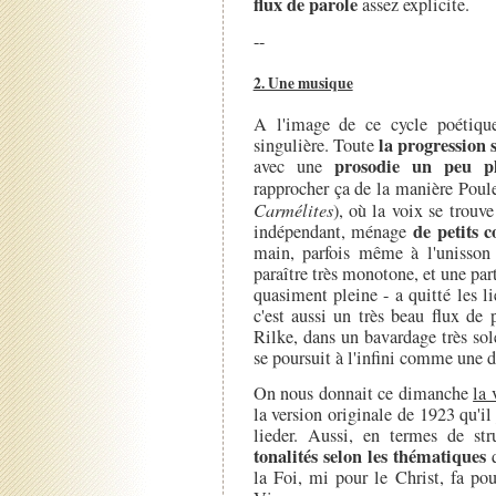
flux de parole
assez explicite.
--
2. Une musique
A l'image de ce cycle poétique
la progression 
singulière. Toute
prosodie un peu pl
avec une
rapprocher ça de la manière Poul
Carmélites
), où la voix se trouve
de petits c
indépendant, ménage
main, parfois même à l'unisson l
paraître très monotone, et une part
quasiment pleine - a quitté les l
c'est aussi un très beau flux de
Rilke, dans un bavardage très sol
se poursuit à l'infini comme une d
On nous donnait ce dimanche
la 
la version originale de 1923 qu'
lieder. Aussi, en termes de str
tonalités selon les thématiques
q
la Foi, mi pour le Christ, fa pou