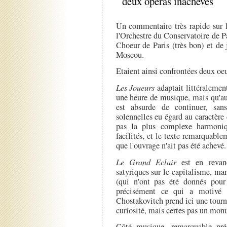
deux opéras inachevés
Un commentaire très rapide sur 
l'Orchestre du Conservatoire de P
Choeur de Paris (très bon) et de
Moscou.
Etaient ainsi confrontées deux oeu
Les Joueurs
adaptait littéralemen
une heure de musique, mais qu'au 
est absurde de continuer, san
solennelles eu égard au caractère 
pas la plus complexe harmoniq
facilités, et le texte remarquable
que l'ouvrage n'ait pas été achevé.
Le Grand Eclair
est en revanc
satyriques sur le capitalisme, ma
(qui n'ont pas été donnés pour 
précisément ce qui a motivé 
Chostakovitch prend ici une tourn
curiosité, mais certes pas un mon
Côté musique, remarquable pré