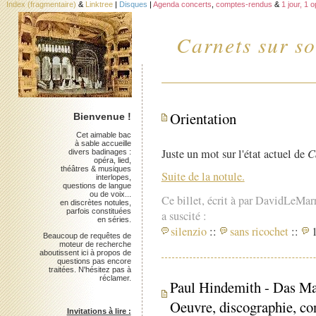
Index (fragmentaire)
&
Linktree
|
Disques
|
Agenda concerts
,
comptes-rendus
&
1 jour, 1 
Carnets sur so
Orientation
Bienvenue !
Cet aimable bac
à sable accueille
Juste un mot sur l'état actuel de
C
divers badinages :
opéra, lied,
théâtres & musiques
Suite de la notule.
interlopes,
questions de langue
ou de voix...
Ce billet, écrit à par DavidLeMar
en discrètes notules,
parfois constituées
a suscité :
en séries.
silenzio
::
sans ricochet
::
1
Beaucoup de requêtes de
moteur de recherche
aboutissent ici à propos de
questions pas encore
traitées. N'hésitez pas à
réclamer.
Paul Hindemith - Das Ma
Oeuvre, discographie, con
Invitations à lire :