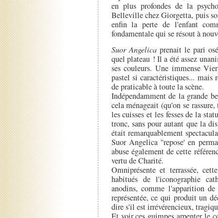
en plus profondes de la psycho
Belleville chez Giorgetta, puis s
enfin la perte de l'enfant co
fondamentale qui se résout à nouv
Suor Angelica
prenait le pari os
quel plateau ! Il a été assez unan
ses couleurs. Une immense Vierg
pastel si caractéristiques... mais 
de praticable à toute la scène.
Indépendamment de la grande bea
cela ménageait (qu'on se rassure
les cuisses et les fesses de la st
tronc, sans pour autant que la di
était remarquablement spectaculair
Suor Angelica ''repose' en perma
abuse également de cette référen
vertu de Charité.
Omniprésente et terrassée, cett
habitués de l'iconographie cat
anodins, comme l'apparition de 
représentée, ce qui produit un d
dire s'il est irrévérencieux, tragiq
Et voir ces guimpes arpenter le c