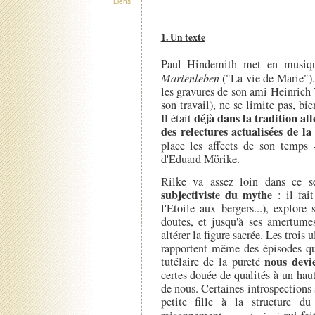
Liens
1. Un texte
Paul Hindemith met en musiqu
Marienleben
("La vie de Marie").
les gravures de son ami Heinrich V
son travail), ne se limite pas, bi
déjà dans la tradition al
Il était
des relectures actualisées de la
place les affects de son temp
d'Eduard Mörike.
Rilke va assez loin dans ce s
subjectiviste du mythe
: il fai
l'Etoile aux bergers...), explore
doutes, et jusqu'à ses amertume
altérer la figure sacrée. Les troi
rapportent même des épisodes qui
nous devi
tutélaire de la pureté
certes douée de qualités à un hau
de nous. Certaines introspections 
petite fille à la structure d