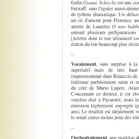
Enfin
Gianni Schicchi
est une co
Falstaff, sans l'égaler musicalem
de rythme dramatique. Un délice 
un cri d'amour pour Florence, au
ariette de Lauretta
O mio babbi
entend plusieurs préfiguration
[Ariette dont le ton ultrasucré c
étalon du ton beaucoup plus récitat
--
Vocalement
, sans surprise à la
superlatif mais de très haut
impressionnant dans Rinuccio de
italienne parfaitement saine et 
du côté de Mario Luperi, Alain
Concernant ce dernier, il est é
voyelles doit à Pavarotti, mais l
émission légèrement engorgée (p
ans). Le résultat est idéalement 
le serait certes moins pour des rôle
--
Orchestralement
, une maîtrise a