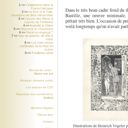
1 =>
L'italianisme dans la
France baroque
Dans le très beau cadre froid du t
2 =>
Le livre et la Toile,
Bastille, une oeuvre minimale, d
l'aventure de deux hiérarchies
3 =>
Leçons des Morts &
prêtait très bien. L'occasion de p
Leçons de Ténèbres
voilà longtemps qu'on n'avait parlé
4 =>
Arabelle et Didon
5 =>
Woyzeck le Chourineur
6 =>
Nasal ou engorgé ?
7 =>
Voix de poitrine, de tête &
mixte
8 =>
Les trois vertus
cardinales de la mise en
scène
9 =>
Feuilleton sériel
Recueil de notes :
Diaire sur sol
Musique, domaine public
Les astuces de
CSS
Répertoire des contributions
(index)
Mentions légales
Tribune libre
Contact
Illustrations de Heinrich Vogeler 