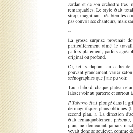
Jordan et de son orchestre très 
remarquables. Le style était tot
sirop, magnifiant très bien les cou
pas couvrir ses chanteurs, mais sa
--
La grosse surprise provenait 
particulièrement aimé le travail
parfois platement, parfois agréa
original ou profond.
Or, ici, s'adaptant au cadre de 
pouvant grandement varier selon 
scénographies que j'aie pu voir.
Tout d'abord, chaque plateau était
laisser voir au parterre et surtout
Il Tabarro
était plongé dans la gr
de magnifiques plans obliques (la
second plan...). La direction d'ac
était remarquablement présente,
plan, ne demeurant jamais inacti
voyait donc se soulever, comme des