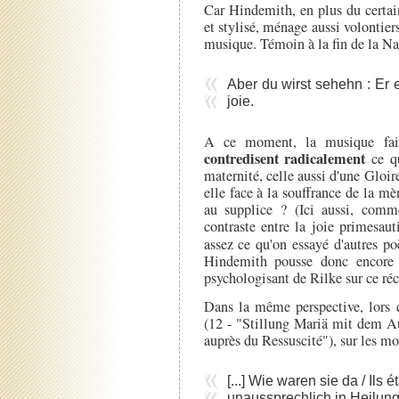
Car Hindemith, en plus du certai
et stylisé, ménage aussi volontie
musique. Témoin à la fin de la Nat
Aber du wirst sehehn : Er er
joie.
A ce moment, la musique fai
contredisent radicalement
ce qu
maternité, celle aussi d'une Gloire 
elle face à la souffrance de la mè
au supplice ? (Ici aussi, comm
contraste entre la joie primesauti
assez ce qu'on essayé d'autres p
Hindemith pousse donc encore 
psychologisant de Rilke sur ce réc
Dans la même perspective, lors 
(12 - "Stillung Mariä mit dem Au
auprès du Ressuscité"), sur les mo
[...] Wie waren sie da / Ils ét
unaussprechlich in Heilung.