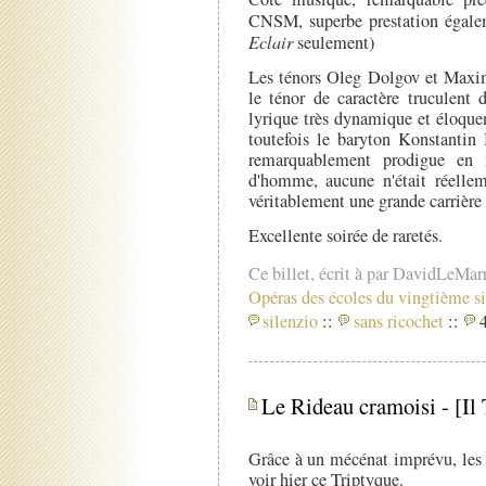
CNSM, superbe prestation égale
Eclair
seulement)
Les ténors Oleg Dolgov et Maxim
le ténor de caractère truculent
lyrique très dynamique et éloque
toutefois le baryton Konstantin 
remarquablement prodigue en m
d'homme, aucune n'était réelleme
véritablement une grande carrière 
Excellente soirée de raretés.
Ce billet, écrit à par DavidLeMar
Opéras des écoles du vingtième si
silenzio
::
sans ricochet
::
4
Le Rideau cramoisi - [Il 
Grâce à un mécénat imprévu, les 
voir hier ce Triptyque.