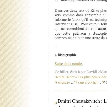
Dans ces deux vers où Rilke plac
vers, comme dans l'ensemble du 
informelle (alors qu'il est tech
intervient aussi. Pour cette "Hei
qui ne ressemblent à rien d'autr
que cette guérison a d'except
compositeur ajoute une strate de 
--
4. Discographie
Suite de la notule.
Ce billet, écrit à par DavidLeMar
lied & lieder
-
Les plus beaux déc
silenzio
::
sans ricochet
::
6
Dmitri Chostakovitch : L