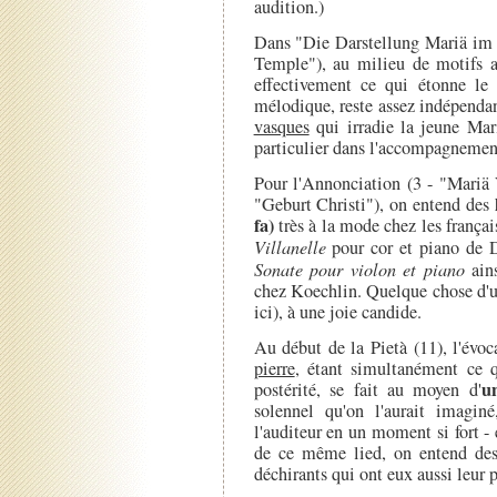
audition.)
Dans "Die Darstellung Mariä im 
Temple"), au milieu de motifs au
effectivement ce qui étonne le 
mélodique, reste assez indépendan
vasques
qui irradie la jeune Mar
particulier dans l'accompagnemen
Pour l'Annonciation (3 - "Mariä 
"Geburt Christi"), on entend des
fa)
très à la mode chez les françai
Villanelle
pour cor et piano de 
Sonate pour violon et piano
ain
chez Koechlin. Quelque chose d'un
ici), à une joie candide.
Au début de la Pietà (11), l'évoc
pierre
, étant simultanément ce q
un
postérité, se fait au moyen d'
solennel qu'on l'aurait imaginé
l'auditeur en un moment si fort - 
de ce même lied, on entend des 
déchirants qui ont eux aussi leur 