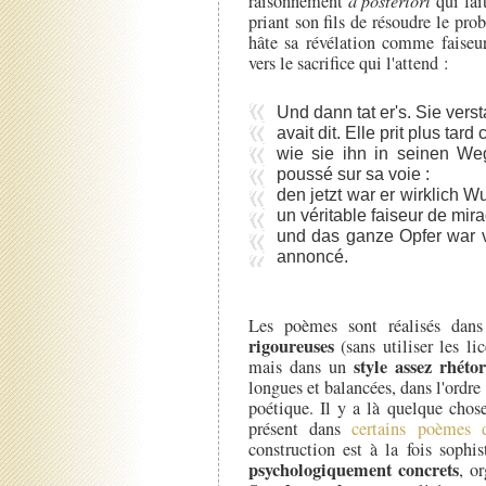
raisonnement
a posteriori
qui fai
priant son fils de résoudre le pro
hâte sa révélation comme faiseur
vers le sacrifice qui l'attend :
Und dann tat er's. Sie versta
avait dit. Elle prit plus tar
wie sie ihn in seinen Weg 
poussé sur sa voie :
den jetzt war er wirklich Wu
un véritable faiseur de mira
und das ganze Opfer war verh
annoncé.
Les poèmes sont réalisés da
rigoureuses
(sans utiliser les li
style assez rhéto
mais dans un
longues et balancées, dans l'ordre 
poétique. Il y a là quelque chos
présent dans
certains poèmes 
construction est à la fois sophis
psychologiquement concrets
, o