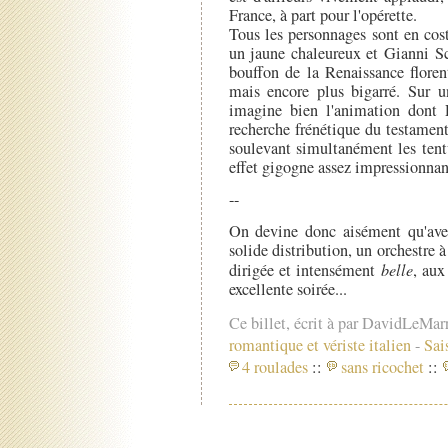
France, à part pour l'opérette.
Tous les personnages sont en cos
un jaune chaleureux et Gianni S
bouffon de la Renaissance floren
mais encore plus bigarré. Sur 
imagine bien l'animation dont 
recherche frénétique du testament
soulevant simultanément les tentu
effet gigogne assez impressionnan
--
On devine donc aisément qu'avec
solide distribution, un orchestre
dirigée et intensément
belle
, aux
excellente soirée...
Ce billet, écrit à par DavidLeMar
romantique et vériste italien
-
Sai
4 roulades
::
sans ricochet
::